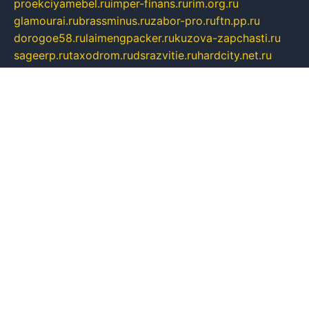
proekciyamebel.ru
imper-finans.ru
rim.org.ru
glamourai.ru
brassminus.ru
zabor-pro.ru
ftn.pp.ru
dorogoe58.ru
laimengpacker.ru
kuzova-zapchasti.ru
sageerp.ru
taxodrom.ru
dsrazvitie.ru
hardcity.net.ru
ratinghomegames.ru
topservice25.ru
gubernyan.ru
gtglasslined.ru
ii4.ru
tssport.spb.ru
andorra24.com
blackwallstreet.ru
oboimos.ru
optim-doors.com.ru
ikuch.ru
nycr.org.ru
npa21.ru
vremya-ch.spb.ru
desert000.ru
ivtorgi.ru
ifiori.ru
catalog-statei.ru
dcv.org.ru
spetsmaster174.ru
ipkameryhiseeu.ru
dum26.ru
ruspol.spb.ru
fr-opendp.ru
kam-solnyshko.ru
cheyenne-arapaho.ru
sevzapmetal.spb.ru
ted-lapidus.spb.ru
parasite-eliminator.ru
sigma-complete.ru
modernworld.ru
dama-moda.ru
eholot-group.ru
sk-nvkz.ru
DRONGOLD.RU
democratia2.ru
i-farmer.ru
mass-sport.org
jablonex.spb.ru
bookmess.ru
linkword.ru
refineua.com.ru
cs-spec.net.ru
altay-mebel.ru