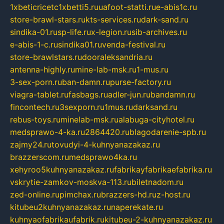
1xbeticricetc1xbetti5.ru
uafoot-statti.ru
e-abis1c.ru
store-brawl-stars.ru
kts-services.ru
dark-sand.ru
sindika-01.ru
sp-life.ru
x-legion.ru
sib-archives.ru
e-abis-1-c.ru
sindika01.ru
venda-festival.ru
store-brawlstars.ru
dooraleksandria.ru
antenna-highly.ru
mine-lab-msk.ru
1-mus.ru
3-sex-porn.ru
ban-damn.ru
purse-factory.ru
viagra-tablet.ru
fasbags.ru
adler-jun.ru
bandamn.ru
fincontech.ru
3sexporn.ru
1mus.ru
darksand.ru
rebus-toys.ru
minelab-msk.ru
alabuga-cityhotel.ru
medsprawo-4-ka.ru
2864420.ru
blagodarenie-spb.ru
zajmy24.ru
tovudyi-4-kuhnyanazakaz.ru
brazzerscom.ru
medsprawo4ka.ru
xehyroo5kuhnyanazakaz.ru
fabrikayfabrikaefabrika.ru
vskrytie-zamkov-moskva-113.ru
biletnadom.ru
zed-online.ru
pimchax.ru
brazzers-hd.ru
z-host.ru
kitubeu2kuhnyanazakaz.ru
naperekate.ru
kuhnyaofabrikaufabrik.ru
kitubeu-2-kuhnyanazakaz.ru