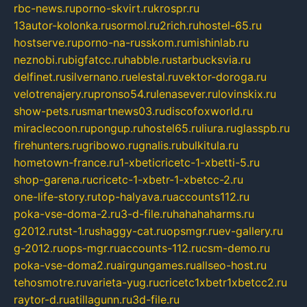
rbc-news.ru
porno-skvirt.ru
krospr.ru
13autor-kolonka.ru
sormol.ru
2rich.ru
hostel-65.ru
hostserve.ru
porno-na-russkom.ru
mishinlab.ru
neznobi.ru
bigfatcc.ru
habble.ru
starbucksvia.ru
delfinet.ru
silvernano.ru
elestal.ru
vektor-doroga.ru
velotrenajery.ru
pronso54.ru
lenasever.ru
lovinskix.ru
show-pets.ru
smartnews03.ru
discofoxworld.ru
miraclecoon.ru
pongup.ru
hostel65.ru
liura.ru
glasspb.ru
firehunters.ru
gribowo.ru
gnalis.ru
bulkitula.ru
hometown-france.ru
1-xbeticricetc-1-xbetti-5.ru
shop-garena.ru
cricetc-1-xbetr-1-xbetcc-2.ru
one-life-story.ru
top-halyava.ru
accounts112.ru
poka-vse-doma-2.ru
3-d-file.ru
hahahaharms.ru
g2012.ru
tst-1.ru
shaggy-cat.ru
opsmgr.ru
ev-gallery.ru
g-2012.ru
ops-mgr.ru
accounts-112.ru
csm-demo.ru
poka-vse-doma2.ru
airgungames.ru
allseo-host.ru
tehosmotre.ru
varieta-yug.ru
cricetc1xbetr1xbetcc2.ru
raytor-d.ru
atillagunn.ru
3d-file.ru