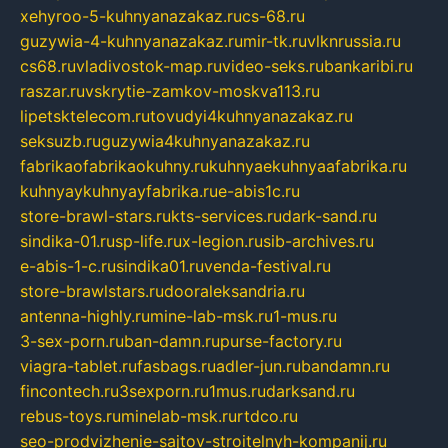
xehyroo-5-kuhnyanazakaz.ru
cs-68.ru
guzywia-4-kuhnyanazakaz.ru
mir-tk.ru
vlknrussia.ru
cs68.ru
vladivostok-map.ru
video-seks.ru
bankaribi.ru
raszar.ru
vskrytie-zamkov-moskva113.ru
lipetsktelecom.ru
tovudyi4kuhnyanazakaz.ru
seksuzb.ru
guzywia4kuhnyanazakaz.ru
fabrikaofabrikaokuhny.ru
kuhnyaekuhnyaafabrika.ru
kuhnyaykuhnyayfabrika.ru
e-abis1c.ru
store-brawl-stars.ru
kts-services.ru
dark-sand.ru
sindika-01.ru
sp-life.ru
x-legion.ru
sib-archives.ru
e-abis-1-c.ru
sindika01.ru
venda-festival.ru
store-brawlstars.ru
dooraleksandria.ru
antenna-highly.ru
mine-lab-msk.ru
1-mus.ru
3-sex-porn.ru
ban-damn.ru
purse-factory.ru
viagra-tablet.ru
fasbags.ru
adler-jun.ru
bandamn.ru
fincontech.ru
3sexporn.ru
1mus.ru
darksand.ru
rebus-toys.ru
minelab-msk.ru
rtdco.ru
seo-prodvizhenie-sajtov-stroitelnyh-kompanij.ru