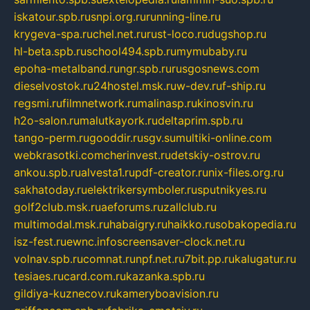
iskatour.spb.ru
snpi.org.ru
running-line.ru
krygeva-spa.ru
chel.net.ru
rust-loco.ru
dugshop.ru
hl-beta.spb.ru
school494.spb.ru
mymubaby.ru
epoha-metalband.ru
ngr.spb.ru
rusgosnews.com
dieselvostok.ru
24hostel.msk.ru
w-dev.ru
f-ship.ru
regsmi.ru
filmnetwork.ru
malinasp.ru
kinosvin.ru
h2o-salon.ru
malutkayork.ru
deltaprim.spb.ru
tango-perm.ru
gooddir.ru
sgv.su
multiki-online.com
webkrasotki.com
cherinvest.ru
detskiy-ostrov.ru
ankou.spb.ru
alvesta1.ru
pdf-creator.ru
nix-files.org.ru
sakhatoday.ru
elektrikersymboler.ru
sputnikyes.ru
golf2club.msk.ru
aeforums.ru
zallclub.ru
multimodal.msk.ru
habaigry.ru
haikko.ru
sobakopedia.ru
isz-fest.ru
ewnc.info
screensaver-clock.net.ru
volnav.spb.ru
comnat.ru
npf.net.ru
7bit.pp.ru
kalugatur.ru
tesiaes.ru
card.com.ru
kazanka.spb.ru
gildiya-kuznecov.ru
kameryboavision.ru