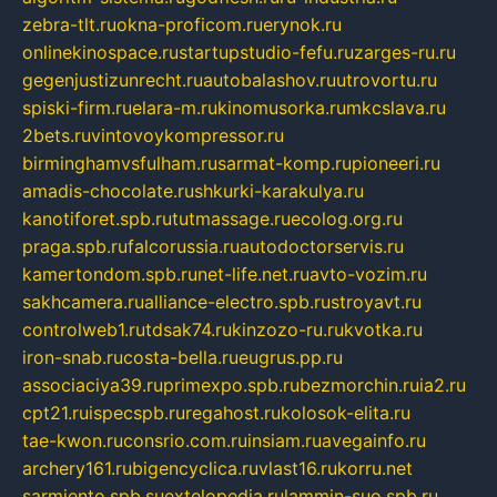
zebra-tlt.ru
okna-proficom.ru
erynok.ru
onlinekinospace.ru
startupstudio-fefu.ru
zarges-ru.ru
gegenjustizunrecht.ru
autobalashov.ru
utrovortu.ru
spiski-firm.ru
elara-m.ru
kinomusorka.ru
mkcslava.ru
2bets.ru
vintovoykompressor.ru
birminghamvsfulham.ru
sarmat-komp.ru
pioneeri.ru
amadis-chocolate.ru
shkurki-karakulya.ru
kanotiforet.spb.ru
tutmassage.ru
ecolog.org.ru
praga.spb.ru
falcorussia.ru
autodoctorservis.ru
kamertondom.spb.ru
net-life.net.ru
avto-vozim.ru
sakhcamera.ru
alliance-electro.spb.ru
stroyavt.ru
controlweb1.ru
tdsak74.ru
kinzozo-ru.ru
kvotka.ru
iron-snab.ru
costa-bella.ru
eugrus.pp.ru
associaciya39.ru
primexpo.spb.ru
bezmorchin.ru
ia2.ru
cpt21.ru
ispecspb.ru
regahost.ru
kolosok-elita.ru
tae-kwon.ru
consrio.com.ru
insiam.ru
avegainfo.ru
archery161.ru
bigencyclica.ru
vlast16.ru
korru.net
sarmiento.spb.su
extelopedia.ru
lammin-suo.spb.ru