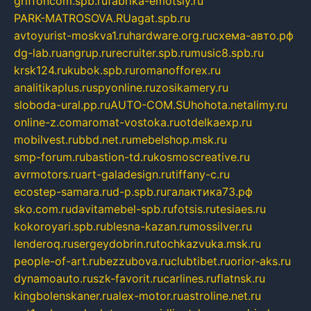
griffoncom.spb.ru
fabrika-emotsiy.ru
PARK-MATROSOVA.RU
agat.spb.ru
avtoyurist-moskva1.ru
hardware.org.ru
схема-авто.рф
dg-lab.ru
angrup.ru
recruiter.spb.ru
music8.spb.ru
krsk124.ru
kubok.spb.ru
romanofforex.ru
analitikaplus.ru
spyonline.ru
zosikamery.ru
sloboda-ural.pp.ru
AUTO-COM.SU
hohota.net
alimy.ru
online-z.com
aromat-vostoka.ru
otdelkaexp.ru
mobilvest.ru
bbd.net.ru
mebelshop.msk.ru
smp-forum.ru
bastion-td.ru
kosmoscreative.ru
avrmotors.ru
art-galadesign.ru
tiffany-c.ru
ecostep-samara.ru
d-p.spb.ru
галактика73.рф
sko.com.ru
davitamebel-spb.ru
fotsis.ru
tesiaes.ru
kokoroyari.spb.ru
blesna-kazan.ru
mossilver.ru
lenderoq.ru
sergeydobrin.ru
tochkazvuka.msk.ru
people-of-art.ru
bezzubova.ru
clubtibet.ru
orior-aks.ru
dynamoauto.ru
szk-favorit.ru
carlines.ru
flatnsk.ru
kingbolenskaner.ru
alex-motor.ru
astroline.net.ru