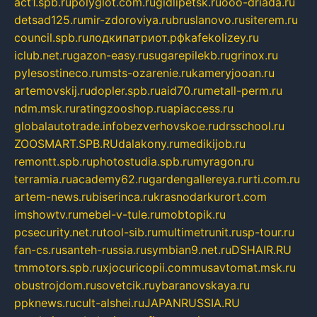
act1.spb.ru
polyglot.com.ru
gidlipetsk.ru
ooo-driada.ru
detsad125.ru
mir-zdoroviya.ru
bruslanovo.ru
siterem.ru
council.spb.ru
лодкипатриот.рф
kafekolizey.ru
iclub.net.ru
gazon-easy.ru
sugarepilekb.ru
grinox.ru
pylesostineco.ru
msts-ozarenie.ru
kameryjooan.ru
artemovskij.ru
dopler.spb.ru
aid70.ru
metall-perm.ru
ndm.msk.ru
ratingzooshop.ru
apiaccess.ru
globalautotrade.info
bezverhovskoe.ru
drsschool.ru
ZOOSMART.SPB.RU
dalakony.ru
medikijob.ru
remontt.spb.ru
photostudia.spb.ru
myragon.ru
terramia.ru
academy62.ru
gardengallereya.ru
rti.com.ru
artem-news.ru
biserinca.ru
krasnodarkurort.com
imshowtv.ru
mebel-v-tule.ru
mobtopik.ru
pcsecurity.net.ru
tool-sib.ru
multimetrunit.ru
sp-tour.ru
fan-cs.ru
santeh-russia.ru
symbian9.net.ru
DSHAIR.RU
tmmotors.spb.ru
xjocuricopii.com
musavtomat.msk.ru
obustrojdom.ru
sovetcik.ru
ybaranovskaya.ru
ppknews.ru
cult-alshei.ru
JAPANRUSSIA.RU