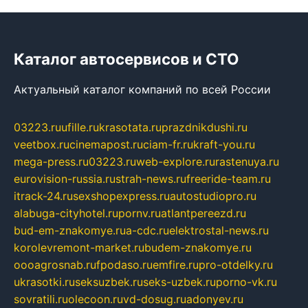
Каталог автосервисов и СТО
Актуальный каталог компаний по всей России
03223.ru
ufille.ru
krasotata.ru
prazdnikdushi.ru
veetbox.ru
cinemapost.ru
ciam-fr.ru
kraft-you.ru
mega-press.ru
03223.ru
web-explore.ru
rastenuya.ru
eurovision-russia.ru
strah-news.ru
freeride-team.ru
itrack-24.ru
sexshopexpress.ru
autostudiopro.ru
alabuga-cityhotel.ru
pornv.ru
atlantpereezd.ru
bud-em-znakomye.ru
a-cdc.ru
elektrostal-news.ru
korolevremont-market.ru
budem-znakomye.ru
oooagrosnab.ru
fpodaso.ru
emfire.ru
pro-otdelky.ru
ukrasotki.ru
seksuzbek.ru
seks-uzbek.ru
porno-vk.ru
sovratili.ru
olecoon.ru
vd-dosug.ru
adonyev.ru