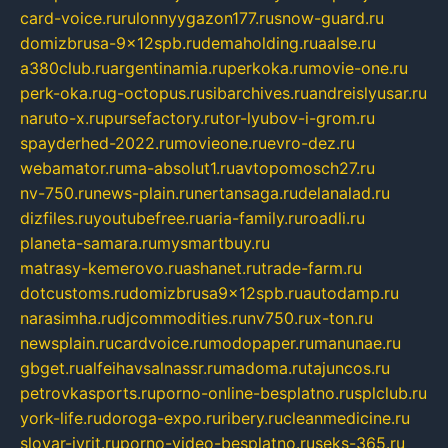
card-voice.ru
rulonnyygazon177.ru
snow-guard.ru
domizbrusa-9x12spb.ru
demaholding.ru
aalse.ru
a380club.ru
argentinamia.ru
perkoka.ru
movie-one.ru
perk-oka.ru
g-octopus.ru
sibarchives.ru
andreislyusar.ru
naruto-x.ru
pursefactory.ru
tor-lyubov-i-grom.ru
spayderhed-2022.ru
movieone.ru
evro-dez.ru
webamator.ru
ma-absolut1.ru
avtopomosch27.ru
nv-750.ru
news-plain.ru
nertansaga.ru
delanalad.ru
dizfiles.ru
youtubefree.ru
aria-family.ru
roadli.ru
planeta-samara.ru
mysmartbuy.ru
matrasy-kemerovo.ru
ashanet.ru
trade-farm.ru
dotcustoms.ru
domizbrusa9x12spb.ru
autodamp.ru
narasimha.ru
djcommodities.ru
nv750.ru
x-ton.ru
newsplain.ru
cardvoice.ru
modopaper.ru
manunae.ru
gbget.ru
alfeihavsalnassr.ru
madoma.ru
tajuncos.ru
petrovkasports.ru
porno-online-besplatno.ru
splclub.ru
york-life.ru
doroga-expo.ru
ribery.ru
cleanmedicine.ru
slovar-ivrit.ru
porno-video-besplatno.ru
seks-365.ru