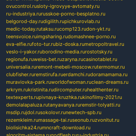
ovucontrol.ru
sloty-igrovyye-avtomaty.ru
ru-industriya.ru
russkoe-porno-besplatno.ru
belgorod-day.ru
digilith.ru
pichkurovlab.ru
medic-today.ru
taksu.ru
comp123.ru
don-ykt.ru
teensvoice.ru
imgsharing.ru
domashnee-porno.ru
eva-elfie.ru
foto-tur.ru
biz-doska.ru
metropoltravel.ru
veslo-i-yakor.ru
borodino-media.ru
rostotsky.ru
regionufa.ru
weiss-bet.ru
zaryna.ru
casinotablet.ru
universalia.ru
remont-mebeli-moscow.ru
termomur.ru
clubfisher.ru
remstirufa.ru
erdamchi.ru
doramamama.ru
muraviovka-park.ru
worldofwoman.ru
clean-dreams.ru
arkrym.ru
kristinita.ru
dircomputer.ru
healthenter.ru
textexperts.ru
pivnaya-kruzhka.ru
kinofilmy-2021.ru
demolalapaluza.ru
tanyavanya.ru
remstir-tolyatti.ru
msdip.ru
jdol.ru
sokolovr.ru
newtech-spb.ru
rezemkleim.ru
massage-tai.ru
seonub.ru
zvonitut.ru
biolisichka24.ru
mncraft-download.ru
algoritm-sistema.ru
godflesh.ru
ru-industria.ru