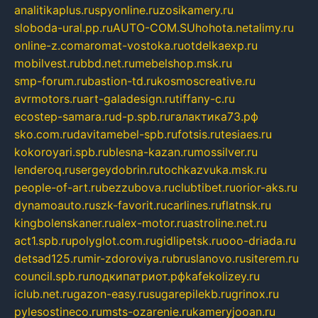
analitikaplus.ru
spyonline.ru
zosikamery.ru
sloboda-ural.pp.ru
AUTO-COM.SU
hohota.net
alimy.ru
online-z.com
aromat-vostoka.ru
otdelkaexp.ru
mobilvest.ru
bbd.net.ru
mebelshop.msk.ru
smp-forum.ru
bastion-td.ru
kosmoscreative.ru
avrmotors.ru
art-galadesign.ru
tiffany-c.ru
ecostep-samara.ru
d-p.spb.ru
галактика73.рф
sko.com.ru
davitamebel-spb.ru
fotsis.ru
tesiaes.ru
kokoroyari.spb.ru
blesna-kazan.ru
mossilver.ru
lenderoq.ru
sergeydobrin.ru
tochkazvuka.msk.ru
people-of-art.ru
bezzubova.ru
clubtibet.ru
orior-aks.ru
dynamoauto.ru
szk-favorit.ru
carlines.ru
flatnsk.ru
kingbolenskaner.ru
alex-motor.ru
astroline.net.ru
act1.spb.ru
polyglot.com.ru
gidlipetsk.ru
ooo-driada.ru
detsad125.ru
mir-zdoroviya.ru
bruslanovo.ru
siterem.ru
council.spb.ru
лодкипатриот.рф
kafekolizey.ru
iclub.net.ru
gazon-easy.ru
sugarepilekb.ru
grinox.ru
pylesostineco.ru
msts-ozarenie.ru
kameryjooan.ru