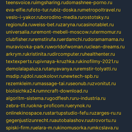
teensvoice.ru
imgsharing.ru
domashnee-porno.ru
eva-elfie.ru
foto-tur.ru
biz-doska.ru
metropoltravel.ru
veslo-i-yakor.ru
borodino-media.ru
rostotsky.ru
regionufa.ru
weiss-bet.ru
zaryna.ru
casinotablet.ru
universalia.ru
remont-mebeli-moscow.ru
termomur.ru
clubfisher.ru
remstirufa.ru
erdamchi.ru
doramamama.ru
muraviovka-park.ru
worldofwoman.ru
clean-dreams.ru
arkrym.ru
kristinita.ru
dircomputer.ru
healthenter.ru
textexperts.ru
pivnaya-kruzhka.ru
kinofilmy-2021.ru
demolalapaluza.ru
tanyavanya.ru
remstir-tolyatti.ru
msdip.ru
jdol.ru
sokolovr.ru
newtech-spb.ru
rezemkleim.ru
massage-tai.ru
seonub.ru
zvonitut.ru
biolisichka24.ru
mncraft-download.ru
algoritm-sistema.ru
godflesh.ru
ru-industria.ru
zebra-tlt.ru
okna-proficom.ru
erynok.ru
onlinekinospace.ru
startupstudio-fefu.ru
zarges-ru.ru
gegenjustizunrecht.ru
autobalashov.ru
utrovortu.ru
spiski-firm.ru
elara-m.ru
kinomusorka.ru
mkcslava.ru