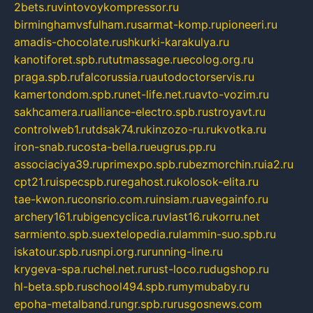
2bets.ru
vintovoykompressor.ru
birminghamvsfulham.ru
sarmat-komp.ru
pioneeri.ru
amadis-chocolate.ru
shkurki-karakulya.ru
kanotiforet.spb.ru
tutmassage.ru
ecolog.org.ru
praga.spb.ru
falcorussia.ru
autodoctorservis.ru
kamertondom.spb.ru
net-life.net.ru
avto-vozim.ru
sakhcamera.ru
alliance-electro.spb.ru
stroyavt.ru
controlweb1.ru
tdsak74.ru
kinzozo-ru.ru
kvotka.ru
iron-snab.ru
costa-bella.ru
eugrus.pp.ru
associaciya39.ru
primexpo.spb.ru
bezmorchin.ru
ia2.ru
cpt21.ru
ispecspb.ru
regahost.ru
kolosok-elita.ru
tae-kwon.ru
consrio.com.ru
insiam.ru
avegainfo.ru
archery161.ru
bigencyclica.ru
vlast16.ru
korru.net
sarmiento.spb.su
extelopedia.ru
lammin-suo.spb.ru
iskatour.spb.ru
snpi.org.ru
running-line.ru
krygeva-spa.ru
chel.net.ru
rust-loco.ru
dugshop.ru
hl-beta.spb.ru
school494.spb.ru
mymubaby.ru
epoha-metalband.ru
ngr.spb.ru
rusgosnews.com