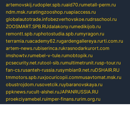
artemovskij.ru
dopler.spb.ru
aid70.ru
metall-perm.ru
ndm.msk.ru
ratingzooshop.ru
apiaccess.ru
globalautotrade.info
bezverhovskoe.ru
drsschool.ru
ZOOSMART.SPB.RU
dalakony.ru
medikijob.ru
remontt.spb.ru
photostudia.spb.ru
myragon.ru
terramia.ru
academy62.ru
gardengallereya.ru
rti.com.ru
artem-news.ru
biserinca.ru
krasnodarkurort.com
imshowtv.ru
mebel-v-tule.ru
mobtopik.ru
pcsecurity.net.ru
tool-sib.ru
multimetrunit.ru
sp-tour.ru
fan-cs.ru
santeh-russia.ru
symbian9.net.ru
DSHAIR.RU
tmmotors.spb.ru
xjocuricopii.com
musavtomat.msk.ru
obustrojdom.ru
sovetcik.ru
ybaranovskaya.ru
ppknews.ru
cult-alshei.ru
JAPANRUSSIA.RU
proekciyamebel.ru
imper-finans.ru
rim.org.ru
glamourai.ru
brassminus.ru
zabor-pro.ru
ftn.pp.ru
dorogoe58.ru
laimengpacker.ru
kuzova-zapchasti.ru
sageerp.ru
taxodrom.ru
dsrazvitie.ru
hardcity.net.ru
ratinghomegames.ru
topservice25.ru
gubernyan.ru