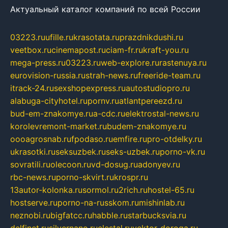
Актуальный каталог компаний по всей России
03223.ru
ufille.ru
krasotata.ru
prazdnikdushi.ru
veetbox.ru
cinemapost.ru
ciam-fr.ru
kraft-you.ru
mega-press.ru
03223.ru
web-explore.ru
rastenuya.ru
eurovision-russia.ru
strah-news.ru
freeride-team.ru
itrack-24.ru
sexshopexpress.ru
autostudiopro.ru
alabuga-cityhotel.ru
pornv.ru
atlantpereezd.ru
bud-em-znakomye.ru
a-cdc.ru
elektrostal-news.ru
korolevremont-market.ru
budem-znakomye.ru
oooagrosnab.ru
fpodaso.ru
emfire.ru
pro-otdelky.ru
ukrasotki.ru
seksuzbek.ru
seks-uzbek.ru
porno-vk.ru
sovratili.ru
olecoon.ru
vd-dosug.ru
adonyev.ru
rbc-news.ru
porno-skvirt.ru
krospr.ru
13autor-kolonka.ru
sormol.ru
2rich.ru
hostel-65.ru
hostserve.ru
porno-na-russkom.ru
mishinlab.ru
neznobi.ru
bigfatcc.ru
habble.ru
starbucksvia.ru
delfinet.ru
silvernano.ru
elestal.ru
vektor-doroga.ru