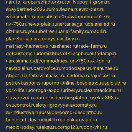
naruto-x.ru
pursefactory.ru
tor-lyubov-i-grom.ru
spayderhed-2022.ru
movieone.ru
evro-dez.ru
webamator.ru
ma-absolut1.ru
avtopomosch27.ru
nv-750.ru
news-plain.ru
nertansaga.ru
delanalad.ru
dizfiles.ru
youtubefree.ru
aria-family.ru
roadli.ru
planeta-samara.ru
mysmartbuy.ru
matrasy-kemerovo.ru
ashanet.ru
trade-farm.ru
dotcustoms.ru
domizbrusa9x12spb.ru
autodamp.ru
narasimha.ru
djcommodities.ru
nv750.ru
x-ton.ru
newsplain.ru
cardvoice.ru
modopaper.ru
manunae.ru
gbget.ru
alfeihavsalnassr.ru
madoma.ru
tajuncos.ru
petrovkasports.ru
porno-online-besplatno.ru
splclub.ru
york-life.ru
doroga-expo.ru
ribery.ru
cleanmedicine.ru
slovar-ivrit.ru
porno-video-besplatno.ru
seks-365.ru
ovucontrol.ru
sloty-igrovyye-avtomaty.ru
ru-industriya.ru
russkoe-porno-besplatno.ru
belgorod-day.ru
digilith.ru
pichkurovlab.ru
medic-today.ru
taksu.ru
comp123.ru
don-ykt.ru