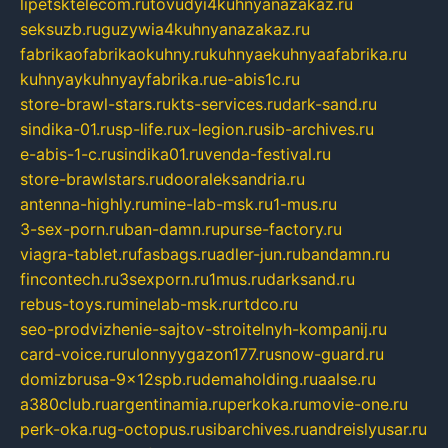
lipetsktelecom.ru
tovudyi4kuhnyanazakaz.ru
seksuzb.ru
guzywia4kuhnyanazakaz.ru
fabrikaofabrikaokuhny.ru
kuhnyaekuhnyaafabrika.ru
kuhnyaykuhnyayfabrika.ru
e-abis1c.ru
store-brawl-stars.ru
kts-services.ru
dark-sand.ru
sindika-01.ru
sp-life.ru
x-legion.ru
sib-archives.ru
e-abis-1-c.ru
sindika01.ru
venda-festival.ru
store-brawlstars.ru
dooraleksandria.ru
antenna-highly.ru
mine-lab-msk.ru
1-mus.ru
3-sex-porn.ru
ban-damn.ru
purse-factory.ru
viagra-tablet.ru
fasbags.ru
adler-jun.ru
bandamn.ru
fincontech.ru
3sexporn.ru
1mus.ru
darksand.ru
rebus-toys.ru
minelab-msk.ru
rtdco.ru
seo-prodvizhenie-sajtov-stroitelnyh-kompanij.ru
card-voice.ru
rulonnyygazon177.ru
snow-guard.ru
domizbrusa-9x12spb.ru
demaholding.ru
aalse.ru
a380club.ru
argentinamia.ru
perkoka.ru
movie-one.ru
perk-oka.ru
g-octopus.ru
sibarchives.ru
andreislyusar.ru