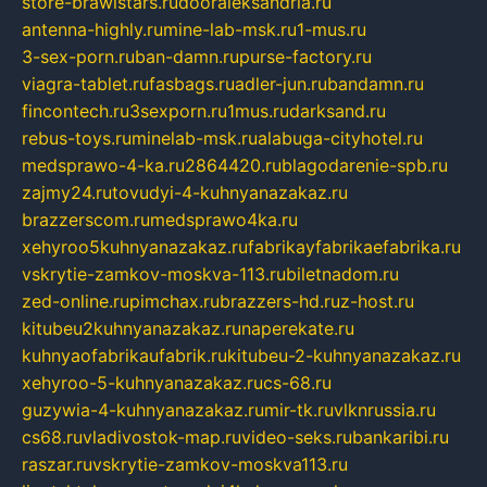
store-brawlstars.ru
dooraleksandria.ru
antenna-highly.ru
mine-lab-msk.ru
1-mus.ru
3-sex-porn.ru
ban-damn.ru
purse-factory.ru
viagra-tablet.ru
fasbags.ru
adler-jun.ru
bandamn.ru
fincontech.ru
3sexporn.ru
1mus.ru
darksand.ru
rebus-toys.ru
minelab-msk.ru
alabuga-cityhotel.ru
medsprawo-4-ka.ru
2864420.ru
blagodarenie-spb.ru
zajmy24.ru
tovudyi-4-kuhnyanazakaz.ru
brazzerscom.ru
medsprawo4ka.ru
xehyroo5kuhnyanazakaz.ru
fabrikayfabrikaefabrika.ru
vskrytie-zamkov-moskva-113.ru
biletnadom.ru
zed-online.ru
pimchax.ru
brazzers-hd.ru
z-host.ru
kitubeu2kuhnyanazakaz.ru
naperekate.ru
kuhnyaofabrikaufabrik.ru
kitubeu-2-kuhnyanazakaz.ru
xehyroo-5-kuhnyanazakaz.ru
cs-68.ru
guzywia-4-kuhnyanazakaz.ru
mir-tk.ru
vlknrussia.ru
cs68.ru
vladivostok-map.ru
video-seks.ru
bankaribi.ru
raszar.ru
vskrytie-zamkov-moskva113.ru