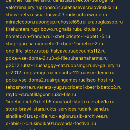
velotrenajery.ru
pronso54.ru
lenasever.ru
lovinskix.ru
show-pets.ru
smartnews03.ru
discofoxworld.ru
miraclecoon.ru
pongup.ru
hostel65.ru
liura.ru
glasspb.ru
firehunters.ru
gribowo.ru
gnalis.ru
bulkitula.ru
hometown-france.ru
1-xbeticricetc-1-xbetti-5.ru
shop-garena.ru
cricetc-1-xbetr-1-xbetcc-2.ru
one-life-story.ru
top-halyava.ru
accounts112.ru
poka-vse-doma-2.ru
3-d-file.ru
hahahaharms.ru
g2012.ru
tst-1.ru
shaggy-cat.ru
opsmgr.ru
ev-gallery.ru
g-2012.ru
ops-mgr.ru
accounts-112.ru
csm-demo.ru
poka-vse-doma2.ru
airgungames.ru
allseo-host.ru
tehosmotre.ru
varieta-yug.ru
cricetc1xbetr1xbetcc2.ru
raytor-d.ru
atillagunn.ru
3d-file.ru
1xbeticricetc1xbetti5.ru
uafoot-statti.ru
e-abis1c.ru
store-brawl-stars.ru
kts-services.ru
dark-sand.ru
sindika-01.ru
sp-life.ru
x-legion.ru
sib-archives.ru
e-abis-1-c.ru
sindika01.ru
venda-festival.ru