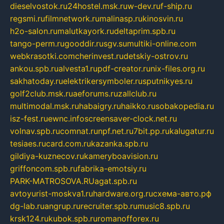
dieselvostok.ru
24hostel.msk.ru
w-dev.ru
f-ship.ru
regsmi.ru
filmnetwork.ru
malinasp.ru
kinosvin.ru
h2o-salon.ru
malutkayork.ru
deltaprim.spb.ru
tango-perm.ru
gooddir.ru
sgv.su
multiki-online.com
webkrasotki.com
cherinvest.ru
detskiy-ostrov.ru
ankou.spb.ru
alvesta1.ru
pdf-creator.ru
nix-files.org.ru
sakhatoday.ru
elektrikersymboler.ru
sputnikyes.ru
golf2club.msk.ru
aeforums.ru
zallclub.ru
multimodal.msk.ru
habaigry.ru
haikko.ru
sobakopedia.ru
isz-fest.ru
ewnc.info
screensaver-clock.net.ru
volnav.spb.ru
comnat.ru
npf.net.ru
7bit.pp.ru
kalugatur.ru
tesiaes.ru
card.com.ru
kazanka.spb.ru
gildiya-kuznecov.ru
kameryboavision.ru
griffoncom.spb.ru
fabrika-emotsiy.ru
PARK-MATROSOVA.RU
agat.spb.ru
avtoyurist-moskva1.ru
hardware.org.ru
схема-авто.рф
dg-lab.ru
angrup.ru
recruiter.spb.ru
music8.spb.ru
krsk124.ru
kubok.spb.ru
romanofforex.ru