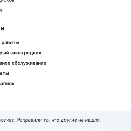
дисков
я
ми
е работы
рый заказ редких
вное обслуживание
меты
запись
тчёт. Исправили то, что другие не нашли.