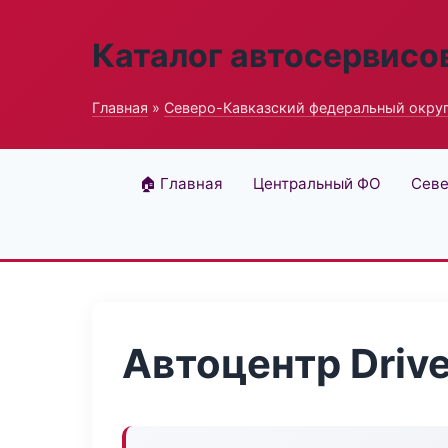
Каталог автосервисо
Главная
»
Северо-Кавказский федеральный окру
🏠 Главная
Центральный ФО
Севе
Автоцентр Driv