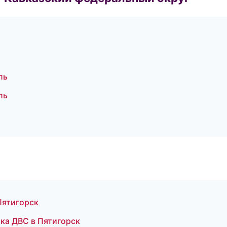
ль
ль
Пятигорск
ка ДВС в Пятигорск