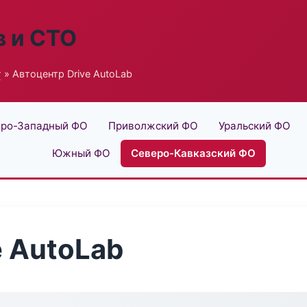
в и СТО
г
» Автоцентр Drive AutoLab
ро-Западный ФО
Приволжский ФО
Уральский ФО
Южный ФО
Северо-Кавказский ФО
e AutoLab