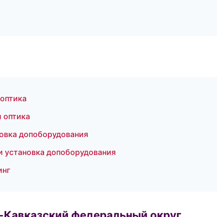
 оптика
и оптика
овка допоборудования
и установка допоборудования
инг
о-Кавказский федеральный округ