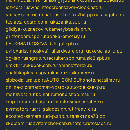
isz-fest.ru
ewnc.info
screensaver-clock.net.ru
volnav.spb.ru
comnat.ru
npf.net.ru
7bit.pp.ru
kalugatur.ru
tesiaes.ru
card.com.ru
kazanka.spb.ru
gildiya-kuznecov.ru
kameryboavision.ru
griffoncom.spb.ru
fabrika-emotsiy.ru
PARK-MATROSOVA.RU
agat.spb.ru
avtoyurist-moskva1.ru
hardware.org.ru
схема-авто.рф
dg-lab.ru
angrup.ru
recruiter.spb.ru
music8.spb.ru
krsk124.ru
kubok.spb.ru
romanofforex.ru
analitikaplus.ru
spyonline.ru
zosikamery.ru
sloboda-ural.pp.ru
AUTO-COM.SU
hohota.net
alimy.ru
online-z.com
aromat-vostoka.ru
otdelkaexp.ru
mobilvest.ru
bbd.net.ru
mebelshop.msk.ru
smp-forum.ru
bastion-td.ru
kosmoscreative.ru
avrmotors.ru
art-galadesign.ru
tiffany-c.ru
ecostep-samara.ru
d-p.spb.ru
галактика73.рф
sko.com.ru
davitamebel-spb.ru
fotsis.ru
tesiaes.ru