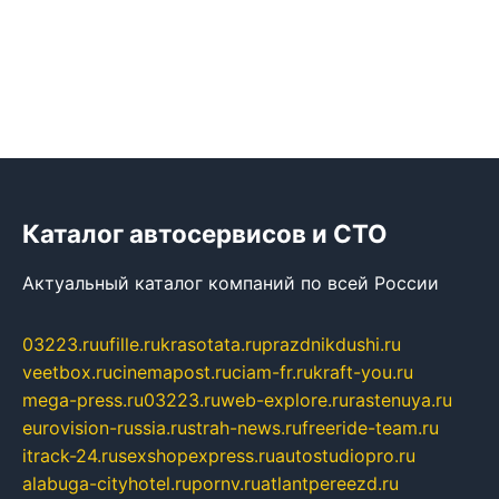
Каталог автосервисов и СТО
Актуальный каталог компаний по всей России
03223.ru
ufille.ru
krasotata.ru
prazdnikdushi.ru
veetbox.ru
cinemapost.ru
ciam-fr.ru
kraft-you.ru
mega-press.ru
03223.ru
web-explore.ru
rastenuya.ru
eurovision-russia.ru
strah-news.ru
freeride-team.ru
itrack-24.ru
sexshopexpress.ru
autostudiopro.ru
alabuga-cityhotel.ru
pornv.ru
atlantpereezd.ru