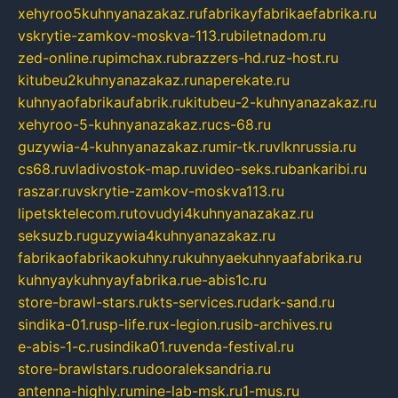
xehyroo5kuhnyanazakaz.ru
fabrikayfabrikaefabrika.ru
vskrytie-zamkov-moskva-113.ru
biletnadom.ru
zed-online.ru
pimchax.ru
brazzers-hd.ru
z-host.ru
kitubeu2kuhnyanazakaz.ru
naperekate.ru
kuhnyaofabrikaufabrik.ru
kitubeu-2-kuhnyanazakaz.ru
xehyroo-5-kuhnyanazakaz.ru
cs-68.ru
guzywia-4-kuhnyanazakaz.ru
mir-tk.ru
vlknrussia.ru
cs68.ru
vladivostok-map.ru
video-seks.ru
bankaribi.ru
raszar.ru
vskrytie-zamkov-moskva113.ru
lipetsktelecom.ru
tovudyi4kuhnyanazakaz.ru
seksuzb.ru
guzywia4kuhnyanazakaz.ru
fabrikaofabrikaokuhny.ru
kuhnyaekuhnyaafabrika.ru
kuhnyaykuhnyayfabrika.ru
e-abis1c.ru
store-brawl-stars.ru
kts-services.ru
dark-sand.ru
sindika-01.ru
sp-life.ru
x-legion.ru
sib-archives.ru
e-abis-1-c.ru
sindika01.ru
venda-festival.ru
store-brawlstars.ru
dooraleksandria.ru
antenna-highly.ru
mine-lab-msk.ru
1-mus.ru