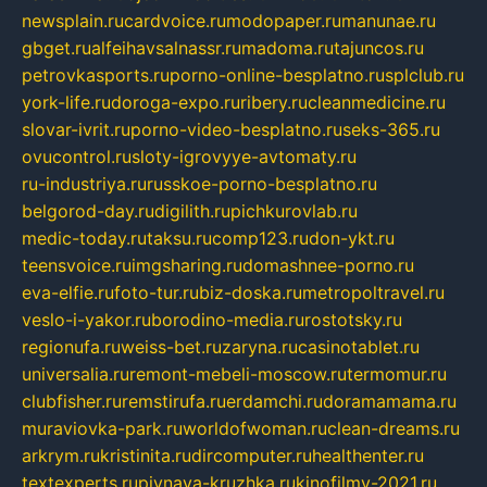
newsplain.ru
cardvoice.ru
modopaper.ru
manunae.ru
gbget.ru
alfeihavsalnassr.ru
madoma.ru
tajuncos.ru
petrovkasports.ru
porno-online-besplatno.ru
splclub.ru
york-life.ru
doroga-expo.ru
ribery.ru
cleanmedicine.ru
slovar-ivrit.ru
porno-video-besplatno.ru
seks-365.ru
ovucontrol.ru
sloty-igrovyye-avtomaty.ru
ru-industriya.ru
russkoe-porno-besplatno.ru
belgorod-day.ru
digilith.ru
pichkurovlab.ru
medic-today.ru
taksu.ru
comp123.ru
don-ykt.ru
teensvoice.ru
imgsharing.ru
domashnee-porno.ru
eva-elfie.ru
foto-tur.ru
biz-doska.ru
metropoltravel.ru
veslo-i-yakor.ru
borodino-media.ru
rostotsky.ru
regionufa.ru
weiss-bet.ru
zaryna.ru
casinotablet.ru
universalia.ru
remont-mebeli-moscow.ru
termomur.ru
clubfisher.ru
remstirufa.ru
erdamchi.ru
doramamama.ru
muraviovka-park.ru
worldofwoman.ru
clean-dreams.ru
arkrym.ru
kristinita.ru
dircomputer.ru
healthenter.ru
textexperts.ru
pivnaya-kruzhka.ru
kinofilmy-2021.ru