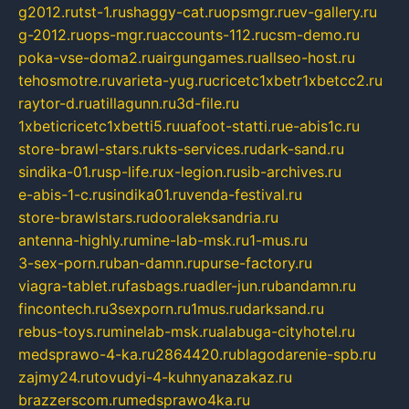
g2012.ru
tst-1.ru
shaggy-cat.ru
opsmgr.ru
ev-gallery.ru
g-2012.ru
ops-mgr.ru
accounts-112.ru
csm-demo.ru
poka-vse-doma2.ru
airgungames.ru
allseo-host.ru
tehosmotre.ru
varieta-yug.ru
cricetc1xbetr1xbetcc2.ru
raytor-d.ru
atillagunn.ru
3d-file.ru
1xbeticricetc1xbetti5.ru
uafoot-statti.ru
e-abis1c.ru
store-brawl-stars.ru
kts-services.ru
dark-sand.ru
sindika-01.ru
sp-life.ru
x-legion.ru
sib-archives.ru
e-abis-1-c.ru
sindika01.ru
venda-festival.ru
store-brawlstars.ru
dooraleksandria.ru
antenna-highly.ru
mine-lab-msk.ru
1-mus.ru
3-sex-porn.ru
ban-damn.ru
purse-factory.ru
viagra-tablet.ru
fasbags.ru
adler-jun.ru
bandamn.ru
fincontech.ru
3sexporn.ru
1mus.ru
darksand.ru
rebus-toys.ru
minelab-msk.ru
alabuga-cityhotel.ru
medsprawo-4-ka.ru
2864420.ru
blagodarenie-spb.ru
zajmy24.ru
tovudyi-4-kuhnyanazakaz.ru
brazzerscom.ru
medsprawo4ka.ru