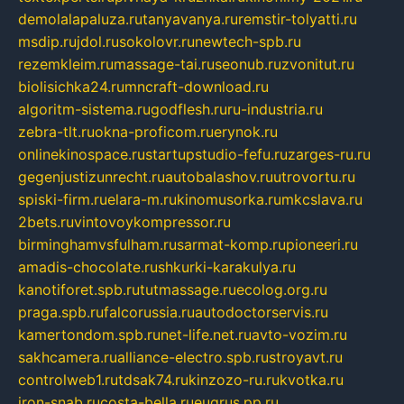
demolalapaluza.ru
tanyavanya.ru
remstir-tolyatti.ru
msdip.ru
jdol.ru
sokolovr.ru
newtech-spb.ru
rezemkleim.ru
massage-tai.ru
seonub.ru
zvonitut.ru
biolisichka24.ru
mncraft-download.ru
algoritm-sistema.ru
godflesh.ru
ru-industria.ru
zebra-tlt.ru
okna-proficom.ru
erynok.ru
onlinekinospace.ru
startupstudio-fefu.ru
zarges-ru.ru
gegenjustizunrecht.ru
autobalashov.ru
utrovortu.ru
spiski-firm.ru
elara-m.ru
kinomusorka.ru
mkcslava.ru
2bets.ru
vintovoykompressor.ru
birminghamvsfulham.ru
sarmat-komp.ru
pioneeri.ru
amadis-chocolate.ru
shkurki-karakulya.ru
kanotiforet.spb.ru
tutmassage.ru
ecolog.org.ru
praga.spb.ru
falcorussia.ru
autodoctorservis.ru
kamertondom.spb.ru
net-life.net.ru
avto-vozim.ru
sakhcamera.ru
alliance-electro.spb.ru
stroyavt.ru
controlweb1.ru
tdsak74.ru
kinzozo-ru.ru
kvotka.ru
iron-snab.ru
costa-bella.ru
eugrus.pp.ru