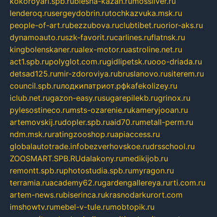
kokoroyari.spb.ru
blesna-kazan.ru
mossilver.ru
lenderoq.ru
sergeydobrin.ru
tochkazvuka.msk.ru
people-of-art.ru
bezzubova.ru
clubtibet.ru
orior-aks.ru
dynamoauto.ru
szk-favorit.ru
carlines.ru
flatnsk.ru
kingbolenskaner.ru
alex-motor.ru
astroline.net.ru
act1.spb.ru
polyglot.com.ru
gidlipetsk.ru
ooo-driada.ru
detsad125.ru
mir-zdoroviya.ru
bruslanovo.ru
siterem.ru
council.spb.ru
лодкипатриот.рф
kafekolizey.ru
iclub.net.ru
gazon-easy.ru
sugarepilekb.ru
grinox.ru
pylesostineco.ru
msts-ozarenie.ru
kameryjooan.ru
artemovskij.ru
dopler.spb.ru
aid70.ru
metall-perm.ru
ndm.msk.ru
ratingzooshop.ru
apiaccess.ru
globalautotrade.info
bezverhovskoe.ru
drsschool.ru
ZOOSMART.SPB.RU
dalakony.ru
medikijob.ru
remontt.spb.ru
photostudia.spb.ru
myragon.ru
terramia.ru
academy62.ru
gardengallereya.ru
rti.com.ru
artem-news.ru
biserinca.ru
krasnodarkurort.com
imshowtv.ru
mebel-v-tule.ru
mobtopik.ru