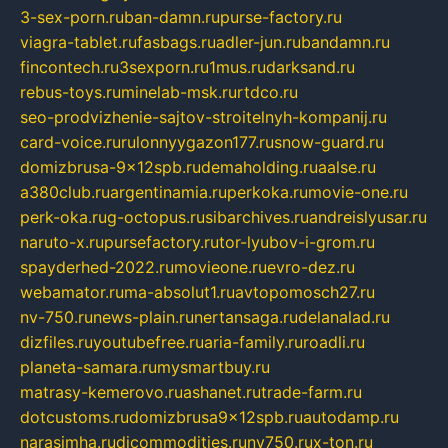
3-sex-porn.ru
ban-damn.ru
purse-factory.ru
viagra-tablet.ru
fasbags.ru
adler-jun.ru
bandamn.ru
fincontech.ru
3sexporn.ru
1mus.ru
darksand.ru
rebus-toys.ru
minelab-msk.ru
rtdco.ru
seo-prodvizhenie-sajtov-stroitelnyh-kompanij.ru
card-voice.ru
rulonnyygazon177.ru
snow-guard.ru
domizbrusa-9x12spb.ru
demaholding.ru
aalse.ru
a380club.ru
argentinamia.ru
perkoka.ru
movie-one.ru
perk-oka.ru
g-octopus.ru
sibarchives.ru
andreislyusar.ru
naruto-x.ru
pursefactory.ru
tor-lyubov-i-grom.ru
spayderhed-2022.ru
movieone.ru
evro-dez.ru
webamator.ru
ma-absolut1.ru
avtopomosch27.ru
nv-750.ru
news-plain.ru
nertansaga.ru
delanalad.ru
dizfiles.ru
youtubefree.ru
aria-family.ru
roadli.ru
planeta-samara.ru
mysmartbuy.ru
matrasy-kemerovo.ru
ashanet.ru
trade-farm.ru
dotcustoms.ru
domizbrusa9x12spb.ru
autodamp.ru
narasimha.ru
djcommodities.ru
nv750.ru
x-ton.ru