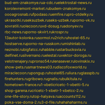
bud-em-znakomye.ru
a-cdc.ru
elektrostal-news.ru
korolevremont-market.ru
budem-znakomye.ru
oooagrosnab.ru
fpodaso.ru
emfire.ru
pro-otdelky.ru
ukrasotki.ru
seksuzbek.ru
seks-uzbek.ru
porno-vk.ru
sovratili.ru
olecoon.ru
vd-dosug.ru
adonyev.ru
rbc-news.ru
porno-skvirt.ru
krospr.ru
13autor-kolonka.ru
sormol.ru
2rich.ru
hostel-65.ru
hostserve.ru
porno-na-russkom.ru
mishinlab.ru
neznobi.ru
bigfatcc.ru
habble.ru
starbucksvia.ru
delfinet.ru
silvernano.ru
elestal.ru
vektor-doroga.ru
velotrenajery.ru
pronso54.ru
lenasever.ru
lovinskix.ru
show-pets.ru
smartnews03.ru
discofoxworld.ru
miraclecoon.ru
pongup.ru
hostel65.ru
liura.ru
glasspb.ru
firehunters.ru
gribowo.ru
gnalis.ru
bulkitula.ru
hometown-france.ru
1-xbeticricetc-1-xbetti-5.ru
shop-garena.ru
cricetc-1-xbetr-1-xbetcc-2.ru
one-life-story.ru
top-halyava.ru
accounts112.ru
poka-vse-doma-2.ru
3-d-file.ru
hahahaharms.ru