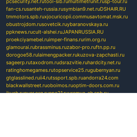
pcsecurity.net.ru
tool-sib.ru
multimetrunit.ru
sp-tour.ru
fan-cs.ru
santeh-russia.ru
symbian9.net.ru
DSHAIR.RU
tmmotors.spb.ru
xjocuricopii.com
musavtomat.msk.ru
obustrojdom.ru
sovetcik.ru
ybaranovskaya.ru
ppknews.ru
cult-alshei.ru
JAPANRUSSIA.RU
proekciyamebel.ru
imper-finans.ru
rim.org.ru
glamourai.ru
brassminus.ru
zabor-pro.ru
ftn.pp.ru
dorogoe58.ru
laimengpacker.ru
kuzova-zapchasti.ru
sageerp.ru
taxodrom.ru
dsrazvitie.ru
hardcity.net.ru
ratinghomegames.ru
topservice25.ru
gubernyan.ru
gtglasslined.ru
ii4.ru
tssport.spb.ru
andorra24.com
blackwallstreet.ru
oboimos.ru
optim-doors.com.ru
ikuch.ru
nycr.org.ru
npa21.ru
vremya-ch.spb.ru
desert000.ru
ivtorgi.ru
ifiori.ru
catalog-statei.ru
dcv.org.ru
spetsmaster174.ru
ipkameryhiseeu.ru
dum26.ru
ruspol.spb.ru
fr-opendp.ru
kam-solnyshko.ru
cheyenne-arapaho.ru
sevzapmetal.spb.ru
ted-lapidus.spb.ru
parasite-eliminator.ru