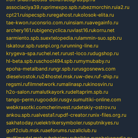
associaciya39.ru
primexpo.spb.ru
bezmorchin.ru
ia2.ru
cpt21.ru
ispecspb.ru
regahost.ru
kolosok-elita.ru
tae-kwon.ru
consrio.com.ru
insiam.ru
avegainfo.ru
archery161.ru
bigencyclica.ru
vlast16.ru
korru.net
sarmiento.spb.su
extelopedia.ru
lammin-suo.spb.ru
iskatour.spb.ru
snpi.org.ru
running-line.ru
krygeva-spa.ru
chel.net.ru
rust-loco.ru
dugshop.ru
hl-beta.spb.ru
school494.spb.ru
mymubaby.ru
epoha-metalband.ru
ngr.spb.ru
rusgosnews.com
dieselvostok.ru
24hostel.msk.ru
w-dev.ru
f-ship.ru
regsmi.ru
filmnetwork.ru
malinasp.ru
kinosvin.ru
h2o-salon.ru
malutkayork.ru
deltaprim.spb.ru
tango-perm.ru
gooddir.ru
sgv.su
multiki-online.com
webkrasotki.com
cherinvest.ru
detskiy-ostrov.ru
ankou.spb.ru
alvesta1.ru
pdf-creator.ru
nix-files.org.ru
sakhatoday.ru
elektrikersymboler.ru
sputnikyes.ru
golf2club.msk.ru
aeforums.ru
zallclub.ru
multimodal.msk.ru
habaigry.ru
haikko.ru
sobakopedia.ru