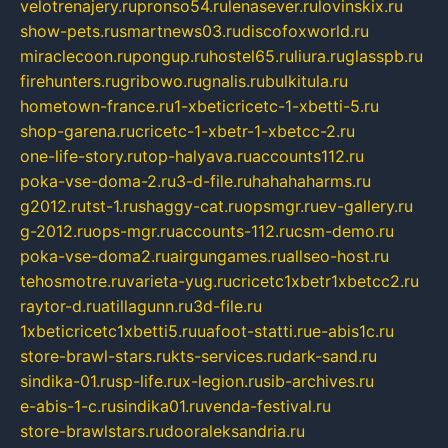
velotrenajery.ru
pronso54.ru
lenasever.ru
lovinskix.ru
show-pets.ru
smartnews03.ru
discofoxworld.ru
miraclecoon.ru
pongup.ru
hostel65.ru
liura.ru
glasspb.ru
firehunters.ru
gribowo.ru
gnalis.ru
bulkitula.ru
hometown-france.ru
1-xbeticricetc-1-xbetti-5.ru
shop-garena.ru
cricetc-1-xbetr-1-xbetcc-2.ru
one-life-story.ru
top-halyava.ru
accounts112.ru
poka-vse-doma-2.ru
3-d-file.ru
hahahaharms.ru
g2012.ru
tst-1.ru
shaggy-cat.ru
opsmgr.ru
ev-gallery.ru
g-2012.ru
ops-mgr.ru
accounts-112.ru
csm-demo.ru
poka-vse-doma2.ru
airgungames.ru
allseo-host.ru
tehosmotre.ru
varieta-yug.ru
cricetc1xbetr1xbetcc2.ru
raytor-d.ru
atillagunn.ru
3d-file.ru
1xbeticricetc1xbetti5.ru
uafoot-statti.ru
e-abis1c.ru
store-brawl-stars.ru
kts-services.ru
dark-sand.ru
sindika-01.ru
sp-life.ru
x-legion.ru
sib-archives.ru
e-abis-1-c.ru
sindika01.ru
venda-festival.ru
store-brawlstars.ru
dooraleksandria.ru