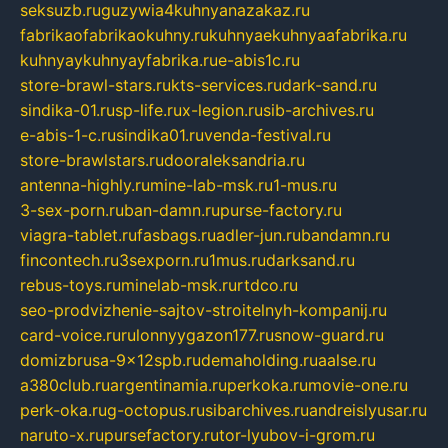
seksuzb.ru
guzywia4kuhnyanazakaz.ru
fabrikaofabrikaokuhny.ru
kuhnyaekuhnyaafabrika.ru
kuhnyaykuhnyayfabrika.ru
e-abis1c.ru
store-brawl-stars.ru
kts-services.ru
dark-sand.ru
sindika-01.ru
sp-life.ru
x-legion.ru
sib-archives.ru
e-abis-1-c.ru
sindika01.ru
venda-festival.ru
store-brawlstars.ru
dooraleksandria.ru
antenna-highly.ru
mine-lab-msk.ru
1-mus.ru
3-sex-porn.ru
ban-damn.ru
purse-factory.ru
viagra-tablet.ru
fasbags.ru
adler-jun.ru
bandamn.ru
fincontech.ru
3sexporn.ru
1mus.ru
darksand.ru
rebus-toys.ru
minelab-msk.ru
rtdco.ru
seo-prodvizhenie-sajtov-stroitelnyh-kompanij.ru
card-voice.ru
rulonnyygazon177.ru
snow-guard.ru
domizbrusa-9x12spb.ru
demaholding.ru
aalse.ru
a380club.ru
argentinamia.ru
perkoka.ru
movie-one.ru
perk-oka.ru
g-octopus.ru
sibarchives.ru
andreislyusar.ru
naruto-x.ru
pursefactory.ru
tor-lyubov-i-grom.ru