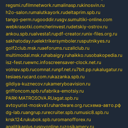
regsmi.ru
filmnetwork.ru
malinasp.ru
kinosvin.ru
h2o-salon.ru
malutkayork.ru
deltaprim.spb.ru
tango-perm.ru
gooddir.ru
sgv.su
multiki-online.com
webkrasotki.com
cherinvest.ru
detskiy-ostrov.ru
ankou.spb.ru
alvesta1.ru
pdf-creator.ru
nix-files.org.ru
sakhatoday.ru
elektrikersymboler.ru
sputnikyes.ru
golf2club.msk.ru
aeforums.ru
zallclub.ru
multimodal.msk.ru
habaigry.ru
haikko.ru
sobakopedia.ru
isz-fest.ru
ewnc.info
screensaver-clock.net.ru
volnav.spb.ru
comnat.ru
npf.net.ru
7bit.pp.ru
kalugatur.ru
tesiaes.ru
card.com.ru
kazanka.spb.ru
gildiya-kuznecov.ru
kameryboavision.ru
griffoncom.spb.ru
fabrika-emotsiy.ru
PARK-MATROSOVA.RU
agat.spb.ru
avtoyurist-moskva1.ru
hardware.org.ru
схема-авто.рф
dg-lab.ru
angrup.ru
recruiter.spb.ru
music8.spb.ru
krsk124.ru
kubok.spb.ru
romanofforex.ru
analitikaplus.ru
spyonline.ru
zosikamery.ru