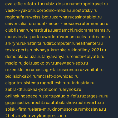
eva-elfie.ru
foto-tur.ru
biz-doska.ru
metropoltravel.ru
veslo-i-yakor.ru
borodino-media.ru
rostotsky.ru
regionufa.ru
weiss-bet.ru
zaryna.ru
casinotablet.ru
universalia.ru
remont-mebeli-moscow.ru
termomur.ru
clubfisher.ru
remstirufa.ru
erdamchi.ru
doramamama.ru
muraviovka-park.ru
worldofwoman.ru
clean-dreams.ru
arkrym.ru
kristinita.ru
dircomputer.ru
healthenter.ru
textexperts.ru
pivnaya-kruzhka.ru
kinofilmy-2021.ru
demolalapaluza.ru
tanyavanya.ru
remstir-tolyatti.ru
msdip.ru
jdol.ru
sokolovr.ru
newtech-spb.ru
rezemkleim.ru
massage-tai.ru
seonub.ru
zvonitut.ru
biolisichka24.ru
mncraft-download.ru
algoritm-sistema.ru
godflesh.ru
ru-industria.ru
zebra-tlt.ru
okna-proficom.ru
erynok.ru
onlinekinospace.ru
startupstudio-fefu.ru
zarges-ru.ru
gegenjustizunrecht.ru
autobalashov.ru
utrovortu.ru
spiski-firm.ru
elara-m.ru
kinomusorka.ru
mkcslava.ru
2bets.ru
vintovoykompressor.ru