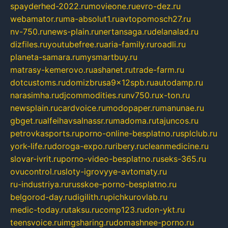
spayderhed-2022.ru
movieone.ru
evro-dez.ru
webamator.ru
ma-absolut1.ru
avtopomosch27.ru
nv-750.ru
news-plain.ru
nertansaga.ru
delanalad.ru
dizfiles.ru
youtubefree.ru
aria-family.ru
roadli.ru
planeta-samara.ru
mysmartbuy.ru
matrasy-kemerovo.ru
ashanet.ru
trade-farm.ru
dotcustoms.ru
domizbrusa9x12spb.ru
autodamp.ru
narasimha.ru
djcommodities.ru
nv750.ru
x-ton.ru
newsplain.ru
cardvoice.ru
modopaper.ru
manunae.ru
gbget.ru
alfeihavsalnassr.ru
madoma.ru
tajuncos.ru
petrovkasports.ru
porno-online-besplatno.ru
splclub.ru
york-life.ru
doroga-expo.ru
ribery.ru
cleanmedicine.ru
slovar-ivrit.ru
porno-video-besplatno.ru
seks-365.ru
ovucontrol.ru
sloty-igrovyye-avtomaty.ru
ru-industriya.ru
russkoe-porno-besplatno.ru
belgorod-day.ru
digilith.ru
pichkurovlab.ru
medic-today.ru
taksu.ru
comp123.ru
don-ykt.ru
teensvoice.ru
imgsharing.ru
domashnee-porno.ru