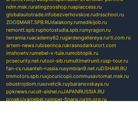
ndm.msk.ru
ratingzooshop.ru
apiaccess.ru
globalautotrade.info
bezverhovskoe.ru
drsschool.ru
ZOOSMART.SPB.RU
dalakony.ru
medikijob.ru
remontt.spb.ru
photostudia.spb.ru
myragon.ru
terramia.ru
academy62.ru
gardengallereya.ru
rti.com.ru
artem-news.ru
biserinca.ru
krasnodarkurort.com
imshowtv.ru
mebel-v-tule.ru
mobtopik.ru
pcsecurity.net.ru
tool-sib.ru
multimetrunit.ru
sp-tour.ru
fan-cs.ru
santeh-russia.ru
symbian9.net.ru
DSHAIR.RU
tmmotors.spb.ru
xjocuricopii.com
musavtomat.msk.ru
obustrojdom.ru
sovetcik.ru
ybaranovskaya.ru
ppknews.ru
cult-alshei.ru
JAPANRUSSIA.RU
proekciyamebel.ru
imper-finans.ru
rim.org.ru
glamourai.ru
brassminus.ru
zabor-pro.ru
ftn.pp.ru
dorogoe58.ru
laimengpacker.ru
kuzova-zapchasti.ru
sageerp.ru
taxodrom.ru
dsrazvitie.ru
hardcity.net.ru
ratinghomegames.ru
topservice25.ru
gubernyan.ru
gtglasslined.ru
ii4.ru
tssport.spb.ru
andorra24.com