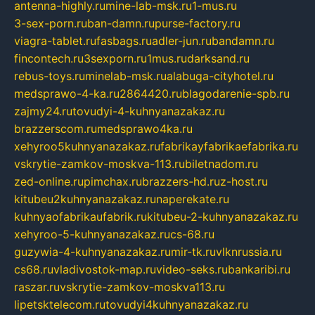
antenna-highly.ru
mine-lab-msk.ru
1-mus.ru
3-sex-porn.ru
ban-damn.ru
purse-factory.ru
viagra-tablet.ru
fasbags.ru
adler-jun.ru
bandamn.ru
fincontech.ru
3sexporn.ru
1mus.ru
darksand.ru
rebus-toys.ru
minelab-msk.ru
alabuga-cityhotel.ru
medsprawo-4-ka.ru
2864420.ru
blagodarenie-spb.ru
zajmy24.ru
tovudyi-4-kuhnyanazakaz.ru
brazzerscom.ru
medsprawo4ka.ru
xehyroo5kuhnyanazakaz.ru
fabrikayfabrikaefabrika.ru
vskrytie-zamkov-moskva-113.ru
biletnadom.ru
zed-online.ru
pimchax.ru
brazzers-hd.ru
z-host.ru
kitubeu2kuhnyanazakaz.ru
naperekate.ru
kuhnyaofabrikaufabrik.ru
kitubeu-2-kuhnyanazakaz.ru
xehyroo-5-kuhnyanazakaz.ru
cs-68.ru
guzywia-4-kuhnyanazakaz.ru
mir-tk.ru
vlknrussia.ru
cs68.ru
vladivostok-map.ru
video-seks.ru
bankaribi.ru
raszar.ru
vskrytie-zamkov-moskva113.ru
lipetsktelecom.ru
tovudyi4kuhnyanazakaz.ru