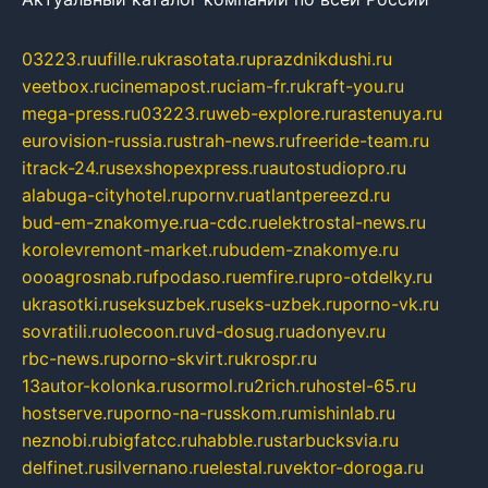
03223.ru
ufille.ru
krasotata.ru
prazdnikdushi.ru
veetbox.ru
cinemapost.ru
ciam-fr.ru
kraft-you.ru
mega-press.ru
03223.ru
web-explore.ru
rastenuya.ru
eurovision-russia.ru
strah-news.ru
freeride-team.ru
itrack-24.ru
sexshopexpress.ru
autostudiopro.ru
alabuga-cityhotel.ru
pornv.ru
atlantpereezd.ru
bud-em-znakomye.ru
a-cdc.ru
elektrostal-news.ru
korolevremont-market.ru
budem-znakomye.ru
oooagrosnab.ru
fpodaso.ru
emfire.ru
pro-otdelky.ru
ukrasotki.ru
seksuzbek.ru
seks-uzbek.ru
porno-vk.ru
sovratili.ru
olecoon.ru
vd-dosug.ru
adonyev.ru
rbc-news.ru
porno-skvirt.ru
krospr.ru
13autor-kolonka.ru
sormol.ru
2rich.ru
hostel-65.ru
hostserve.ru
porno-na-russkom.ru
mishinlab.ru
neznobi.ru
bigfatcc.ru
habble.ru
starbucksvia.ru
delfinet.ru
silvernano.ru
elestal.ru
vektor-doroga.ru