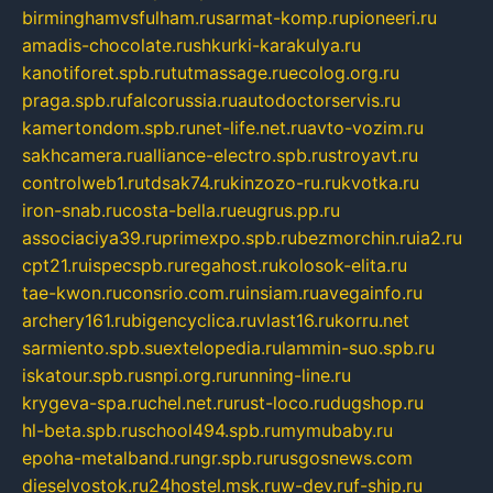
birminghamvsfulham.ru
sarmat-komp.ru
pioneeri.ru
amadis-chocolate.ru
shkurki-karakulya.ru
kanotiforet.spb.ru
tutmassage.ru
ecolog.org.ru
praga.spb.ru
falcorussia.ru
autodoctorservis.ru
kamertondom.spb.ru
net-life.net.ru
avto-vozim.ru
sakhcamera.ru
alliance-electro.spb.ru
stroyavt.ru
controlweb1.ru
tdsak74.ru
kinzozo-ru.ru
kvotka.ru
iron-snab.ru
costa-bella.ru
eugrus.pp.ru
associaciya39.ru
primexpo.spb.ru
bezmorchin.ru
ia2.ru
cpt21.ru
ispecspb.ru
regahost.ru
kolosok-elita.ru
tae-kwon.ru
consrio.com.ru
insiam.ru
avegainfo.ru
archery161.ru
bigencyclica.ru
vlast16.ru
korru.net
sarmiento.spb.su
extelopedia.ru
lammin-suo.spb.ru
iskatour.spb.ru
snpi.org.ru
running-line.ru
krygeva-spa.ru
chel.net.ru
rust-loco.ru
dugshop.ru
hl-beta.spb.ru
school494.spb.ru
mymubaby.ru
epoha-metalband.ru
ngr.spb.ru
rusgosnews.com
dieselvostok.ru
24hostel.msk.ru
w-dev.ru
f-ship.ru