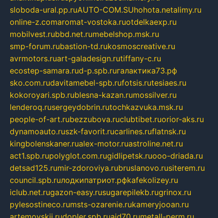
sloboda-ural.pp.ru
AUTO-COM.SU
hohota.net
alimy.ru
online-z.com
aromat-vostoka.ru
otdelkaexp.ru
mobilvest.ru
bbd.net.ru
mebelshop.msk.ru
smp-forum.ru
bastion-td.ru
kosmoscreative.ru
avrmotors.ru
art-galadesign.ru
tiffany-c.ru
ecostep-samara.ru
d-p.spb.ru
галактика73.рф
sko.com.ru
davitamebel-spb.ru
fotsis.ru
tesiaes.ru
kokoroyari.spb.ru
blesna-kazan.ru
mossilver.ru
lenderoq.ru
sergeydobrin.ru
tochkazvuka.msk.ru
people-of-art.ru
bezzubova.ru
clubtibet.ru
orior-aks.ru
dynamoauto.ru
szk-favorit.ru
carlines.ru
flatnsk.ru
kingbolenskaner.ru
alex-motor.ru
astroline.net.ru
act1.spb.ru
polyglot.com.ru
gidlipetsk.ru
ooo-driada.ru
detsad125.ru
mir-zdoroviya.ru
bruslanovo.ru
siterem.ru
council.spb.ru
лодкипатриот.рф
kafekolizey.ru
iclub.net.ru
gazon-easy.ru
sugarepilekb.ru
grinox.ru
pylesostineco.ru
msts-ozarenie.ru
kameryjooan.ru
artemovskij.ru
dopler.spb.ru
aid70.ru
metall-perm.ru