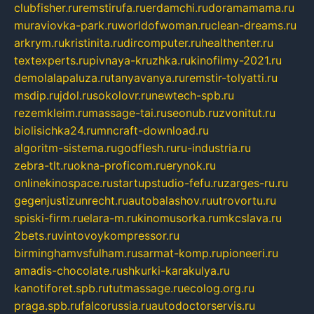
clubfisher.ru
remstirufa.ru
erdamchi.ru
doramamama.ru
muraviovka-park.ru
worldofwoman.ru
clean-dreams.ru
arkrym.ru
kristinita.ru
dircomputer.ru
healthenter.ru
textexperts.ru
pivnaya-kruzhka.ru
kinofilmy-2021.ru
demolalapaluza.ru
tanyavanya.ru
remstir-tolyatti.ru
msdip.ru
jdol.ru
sokolovr.ru
newtech-spb.ru
rezemkleim.ru
massage-tai.ru
seonub.ru
zvonitut.ru
biolisichka24.ru
mncraft-download.ru
algoritm-sistema.ru
godflesh.ru
ru-industria.ru
zebra-tlt.ru
okna-proficom.ru
erynok.ru
onlinekinospace.ru
startupstudio-fefu.ru
zarges-ru.ru
gegenjustizunrecht.ru
autobalashov.ru
utrovortu.ru
spiski-firm.ru
elara-m.ru
kinomusorka.ru
mkcslava.ru
2bets.ru
vintovoykompressor.ru
birminghamvsfulham.ru
sarmat-komp.ru
pioneeri.ru
amadis-chocolate.ru
shkurki-karakulya.ru
kanotiforet.spb.ru
tutmassage.ru
ecolog.org.ru
praga.spb.ru
falcorussia.ru
autodoctorservis.ru