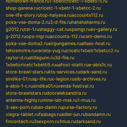
hometown-france.ru
1-xbeticricetc-1-xbetti-5.ru
shop-garena.ru
cricetc-1-xbetr-1-xbetcc-2.ru
one-life-story.ru
top-halyava.ru
accounts112.ru
poka-vse-doma-2.ru
3-d-file.ru
hahahaharms.ru
g2012.ru
tst-1.ru
shaggy-cat.ru
opsmgr.ru
ev-gallery.ru
g-2012.ru
ops-mgr.ru
accounts-112.ru
csm-demo.ru
poka-vse-doma2.ru
airgungames.ru
allseo-host.ru
tehosmotre.ru
varieta-yug.ru
cricetc1xbetr1xbetcc2.ru
raytor-d.ru
atillagunn.ru
3d-file.ru
1xbeticricetc1xbetti5.ru
uafoot-statti.ru
e-abis1c.ru
store-brawl-stars.ru
kts-services.ru
dark-sand.ru
sindika-01.ru
sp-life.ru
x-legion.ru
sib-archives.ru
e-abis-1-c.ru
sindika01.ru
venda-festival.ru
store-brawlstars.ru
dooraleksandria.ru
antenna-highly.ru
mine-lab-msk.ru
1-mus.ru
3-sex-porn.ru
ban-damn.ru
purse-factory.ru
viagra-tablet.ru
fasbags.ru
adler-jun.ru
bandamn.ru
fincontech.ru
3sexporn.ru
1mus.ru
darksand.ru