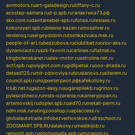
avrmotors.ru
art-galadesign.ru
tiffany-c.ru
ecostep-samara.ru
d-p.spb.ru
галактика73.рф
sko.com.ru
davitamebel-spb.ru
fotsis.ru
tesiaes.ru
kokoroyari.spb.ru
blesna-kazan.ru
mossilver.ru
lenderoq.ru
sergeydobrin.ru
tochkazvuka.msk.ru
people-of-art.ru
bezzubova.ru
clubtibet.ru
orior-aks.ru
dynamoauto.ru
szk-favorit.ru
carlines.ru
flatnsk.ru
kingbolenskaner.ru
alex-motor.ru
astroline.net.ru
act1.spb.ru
polyglot.com.ru
gidlipetsk.ru
ooo-driada.ru
detsad125.ru
mir-zdoroviya.ru
bruslanovo.ru
siterem.ru
council.spb.ru
лодкипатриот.рф
kafekolizey.ru
iclub.net.ru
gazon-easy.ru
sugarepilekb.ru
grinox.ru
pylesostineco.ru
msts-ozarenie.ru
kameryjooan.ru
artemovskij.ru
dopler.spb.ru
aid70.ru
metall-perm.ru
ndm.msk.ru
ratingzooshop.ru
apiaccess.ru
globalautotrade.info
bezverhovskoe.ru
drsschool.ru
ZOOSMART.SPB.RU
dalakony.ru
medikijob.ru
remontt.spb.ru
photostudia.spb.ru
myragon.ru