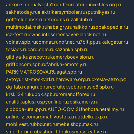
ankou.spb.ru
alvesta1.ru
pdf-creator.ru
nix-files.org.ru
sakhatoday.ru
elektrikersymboler.ru
sputnikyes.ru
golf2club.msk.ru
aeforums.ru
zallclub.ru
multimodal.msk.ru
habaigry.ru
haikko.ru
sobakopedia.ru
isz-fest.ru
ewnc.info
screensaver-clock.net.ru
volnav.spb.ru
comnat.ru
npf.net.ru
7bit.pp.ru
kalugatur.ru
tesiaes.ru
card.com.ru
kazanka.spb.ru
gildiya-kuznecov.ru
kameryboavision.ru
griffoncom.spb.ru
fabrika-emotsiy.ru
PARK-MATROSOVA.RU
agat.spb.ru
avtoyurist-moskva1.ru
hardware.org.ru
схема-авто.рф
dg-lab.ru
angrup.ru
recruiter.spb.ru
music8.spb.ru
krsk124.ru
kubok.spb.ru
romanofforex.ru
analitikaplus.ru
spyonline.ru
zosikamery.ru
sloboda-ural.pp.ru
AUTO-COM.SU
hohota.net
alimy.ru
online-z.com
aromat-vostoka.ru
otdelkaexp.ru
mobilvest.ru
bbd.net.ru
mebelshop.msk.ru
smp-forum.ru
bastion-td.ru
kosmoscreative.ru