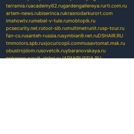
terramia.ru
academy62.ru
gardengallereya.ru
rti.com.ru
artem-news.ru
biserinca.ru
krasnodarkurort.com
imshowtv.ru
mebel-v-tule.ru
mobtopik.ru
pcsecurity.net.ru
tool-sib.ru
multimetrunit.ru
sp-tour.ru
fan-cs.ru
santeh-russia.ru
symbian9.net.ru
DSHAIR.RU
tmmotors.spb.ru
xjocuricopii.com
musavtomat.msk.ru
obustrojdom.ru
sovetcik.ru
ybaranovskaya.ru
ppknews.ru
cult-alshei.ru
JAPANRUSSIA.RU
proekciyamebel.ru
imper-finans.ru
rim.org.ru
glamourai.ru
brassminus.ru
zabor-pro.ru
ftn.pp.ru
dorogoe58.ru
laimengpacker.ru
kuzova-zapchasti.ru
sageerp.ru
taxodrom.ru
dsrazvitie.ru
hardcity.net.ru
ratinghomegames.ru
topservice25.ru
gubernyan.ru
gtglasslined.ru
ii4.ru
tssport.spb.ru
andorra24.com
blackwallstreet.ru
oboimos.ru
optim-doors.com.ru
ikuch.ru
nycr.org.ru
npa21.ru
vremya-ch.spb.ru
desert000.ru
ivtorgi.ru
ifiori.ru
catalog-statei.ru
dcv.org.ru
spetsmaster174.ru
ipkameryhiseeu.ru