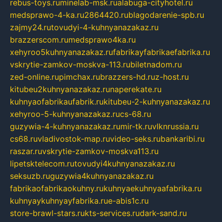
rebus-toys.ru
minelab-msk.ru
alabuga-cityhotel.ru
medsprawo-4-ka.ru
2864420.ru
blagodarenie-spb.ru
zajmy24.ru
tovudyi-4-kuhnyanazakaz.ru
brazzerscom.ru
medsprawo4ka.ru
xehyroo5kuhnyanazakaz.ru
fabrikayfabrikaefabrika.ru
vskrytie-zamkov-moskva-113.ru
biletnadom.ru
zed-online.ru
pimchax.ru
brazzers-hd.ru
z-host.ru
kitubeu2kuhnyanazakaz.ru
naperekate.ru
kuhnyaofabrikaufabrik.ru
kitubeu-2-kuhnyanazakaz.ru
xehyroo-5-kuhnyanazakaz.ru
cs-68.ru
guzywia-4-kuhnyanazakaz.ru
mir-tk.ru
vlknrussia.ru
cs68.ru
vladivostok-map.ru
video-seks.ru
bankaribi.ru
raszar.ru
vskrytie-zamkov-moskva113.ru
lipetsktelecom.ru
tovudyi4kuhnyanazakaz.ru
seksuzb.ru
guzywia4kuhnyanazakaz.ru
fabrikaofabrikaokuhny.ru
kuhnyaekuhnyaafabrika.ru
kuhnyaykuhnyayfabrika.ru
e-abis1c.ru
store-brawl-stars.ru
kts-services.ru
dark-sand.ru