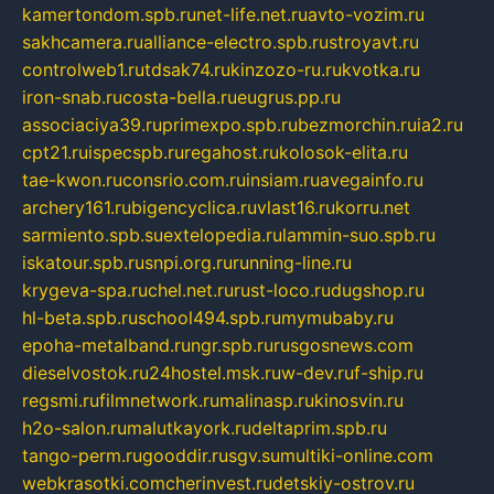
kamertondom.spb.ru
net-life.net.ru
avto-vozim.ru
sakhcamera.ru
alliance-electro.spb.ru
stroyavt.ru
controlweb1.ru
tdsak74.ru
kinzozo-ru.ru
kvotka.ru
iron-snab.ru
costa-bella.ru
eugrus.pp.ru
associaciya39.ru
primexpo.spb.ru
bezmorchin.ru
ia2.ru
cpt21.ru
ispecspb.ru
regahost.ru
kolosok-elita.ru
tae-kwon.ru
consrio.com.ru
insiam.ru
avegainfo.ru
archery161.ru
bigencyclica.ru
vlast16.ru
korru.net
sarmiento.spb.su
extelopedia.ru
lammin-suo.spb.ru
iskatour.spb.ru
snpi.org.ru
running-line.ru
krygeva-spa.ru
chel.net.ru
rust-loco.ru
dugshop.ru
hl-beta.spb.ru
school494.spb.ru
mymubaby.ru
epoha-metalband.ru
ngr.spb.ru
rusgosnews.com
dieselvostok.ru
24hostel.msk.ru
w-dev.ru
f-ship.ru
regsmi.ru
filmnetwork.ru
malinasp.ru
kinosvin.ru
h2o-salon.ru
malutkayork.ru
deltaprim.spb.ru
tango-perm.ru
gooddir.ru
sgv.su
multiki-online.com
webkrasotki.com
cherinvest.ru
detskiy-ostrov.ru