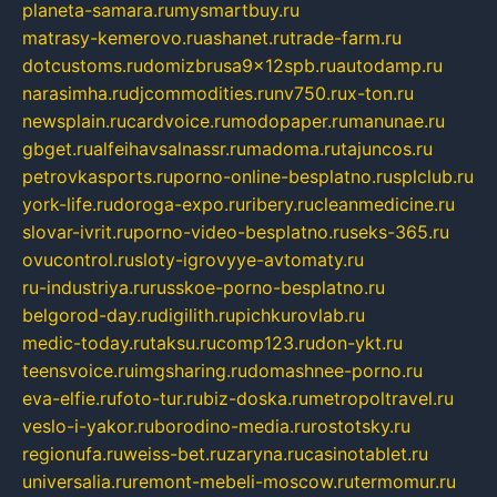
planeta-samara.ru
mysmartbuy.ru
matrasy-kemerovo.ru
ashanet.ru
trade-farm.ru
dotcustoms.ru
domizbrusa9x12spb.ru
autodamp.ru
narasimha.ru
djcommodities.ru
nv750.ru
x-ton.ru
newsplain.ru
cardvoice.ru
modopaper.ru
manunae.ru
gbget.ru
alfeihavsalnassr.ru
madoma.ru
tajuncos.ru
petrovkasports.ru
porno-online-besplatno.ru
splclub.ru
york-life.ru
doroga-expo.ru
ribery.ru
cleanmedicine.ru
slovar-ivrit.ru
porno-video-besplatno.ru
seks-365.ru
ovucontrol.ru
sloty-igrovyye-avtomaty.ru
ru-industriya.ru
russkoe-porno-besplatno.ru
belgorod-day.ru
digilith.ru
pichkurovlab.ru
medic-today.ru
taksu.ru
comp123.ru
don-ykt.ru
teensvoice.ru
imgsharing.ru
domashnee-porno.ru
eva-elfie.ru
foto-tur.ru
biz-doska.ru
metropoltravel.ru
veslo-i-yakor.ru
borodino-media.ru
rostotsky.ru
regionufa.ru
weiss-bet.ru
zaryna.ru
casinotablet.ru
universalia.ru
remont-mebeli-moscow.ru
termomur.ru