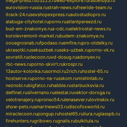
mega-press.ru
03223.ru
web-explore.ru
rastenuya.ru
eurovision-russia.ru
strah-news.ru
freeride-team.ru
itrack-24.ru
sexshopexpress.ru
autostudiopro.ru
alabuga-cityhotel.ru
pornv.ru
atlantpereezd.ru
bud-em-znakomye.ru
a-cdc.ru
elektrostal-news.ru
korolevremont-market.ru
budem-znakomye.ru
oooagrosnab.ru
fpodaso.ru
emfire.ru
pro-otdelky.ru
ukrasotki.ru
seksuzbek.ru
seks-uzbek.ru
porno-vk.ru
sovratili.ru
olecoon.ru
vd-dosug.ru
adonyev.ru
rbc-news.ru
porno-skvirt.ru
krospr.ru
13autor-kolonka.ru
sormol.ru
2rich.ru
hostel-65.ru
hostserve.ru
porno-na-russkom.ru
mishinlab.ru
neznobi.ru
bigfatcc.ru
habble.ru
starbucksvia.ru
delfinet.ru
silvernano.ru
elestal.ru
vektor-doroga.ru
velotrenajery.ru
pronso54.ru
lenasever.ru
lovinskix.ru
show-pets.ru
smartnews03.ru
discofoxworld.ru
miraclecoon.ru
pongup.ru
hostel65.ru
liura.ru
glasspb.ru
firehunters.ru
gribowo.ru
gnalis.ru
bulkitula.ru