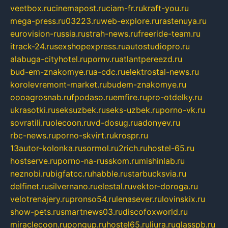
veetbox.ru
cinemapost.ru
ciam-fr.ru
kraft-you.ru
mega-press.ru
03223.ru
web-explore.ru
rastenuya.ru
eurovision-russia.ru
strah-news.ru
freeride-team.ru
itrack-24.ru
sexshopexpress.ru
autostudiopro.ru
alabuga-cityhotel.ru
pornv.ru
atlantpereezd.ru
bud-em-znakomye.ru
a-cdc.ru
elektrostal-news.ru
korolevremont-market.ru
budem-znakomye.ru
oooagrosnab.ru
fpodaso.ru
emfire.ru
pro-otdelky.ru
ukrasotki.ru
seksuzbek.ru
seks-uzbek.ru
porno-vk.ru
sovratili.ru
olecoon.ru
vd-dosug.ru
adonyev.ru
rbc-news.ru
porno-skvirt.ru
krospr.ru
13autor-kolonka.ru
sormol.ru
2rich.ru
hostel-65.ru
hostserve.ru
porno-na-russkom.ru
mishinlab.ru
neznobi.ru
bigfatcc.ru
habble.ru
starbucksvia.ru
delfinet.ru
silvernano.ru
elestal.ru
vektor-doroga.ru
velotrenajery.ru
pronso54.ru
lenasever.ru
lovinskix.ru
show-pets.ru
smartnews03.ru
discofoxworld.ru
miraclecoon.ru
pongup.ru
hostel65.ru
liura.ru
glasspb.ru