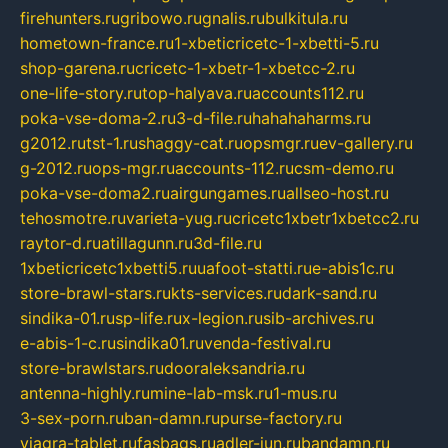
firehunters.ru
gribowo.ru
gnalis.ru
bulkitula.ru
hometown-france.ru
1-xbeticricetc-1-xbetti-5.ru
shop-garena.ru
cricetc-1-xbetr-1-xbetcc-2.ru
one-life-story.ru
top-halyava.ru
accounts112.ru
poka-vse-doma-2.ru
3-d-file.ru
hahahaharms.ru
g2012.ru
tst-1.ru
shaggy-cat.ru
opsmgr.ru
ev-gallery.ru
g-2012.ru
ops-mgr.ru
accounts-112.ru
csm-demo.ru
poka-vse-doma2.ru
airgungames.ru
allseo-host.ru
tehosmotre.ru
varieta-yug.ru
cricetc1xbetr1xbetcc2.ru
raytor-d.ru
atillagunn.ru
3d-file.ru
1xbeticricetc1xbetti5.ru
uafoot-statti.ru
e-abis1c.ru
store-brawl-stars.ru
kts-services.ru
dark-sand.ru
sindika-01.ru
sp-life.ru
x-legion.ru
sib-archives.ru
e-abis-1-c.ru
sindika01.ru
venda-festival.ru
store-brawlstars.ru
dooraleksandria.ru
antenna-highly.ru
mine-lab-msk.ru
1-mus.ru
3-sex-porn.ru
ban-damn.ru
purse-factory.ru
viagra-tablet.ru
fasbags.ru
adler-jun.ru
bandamn.ru