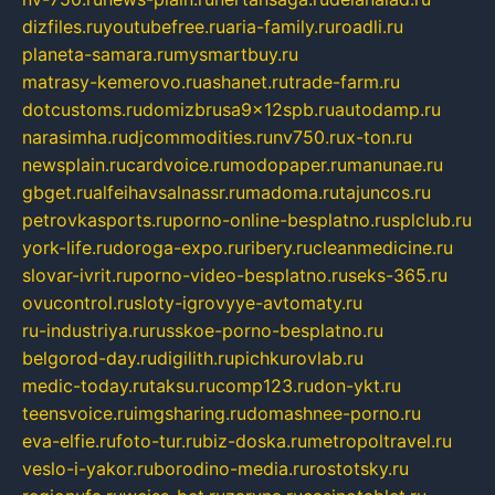
dizfiles.ru
youtubefree.ru
aria-family.ru
roadli.ru
planeta-samara.ru
mysmartbuy.ru
matrasy-kemerovo.ru
ashanet.ru
trade-farm.ru
dotcustoms.ru
domizbrusa9x12spb.ru
autodamp.ru
narasimha.ru
djcommodities.ru
nv750.ru
x-ton.ru
newsplain.ru
cardvoice.ru
modopaper.ru
manunae.ru
gbget.ru
alfeihavsalnassr.ru
madoma.ru
tajuncos.ru
petrovkasports.ru
porno-online-besplatno.ru
splclub.ru
york-life.ru
doroga-expo.ru
ribery.ru
cleanmedicine.ru
slovar-ivrit.ru
porno-video-besplatno.ru
seks-365.ru
ovucontrol.ru
sloty-igrovyye-avtomaty.ru
ru-industriya.ru
russkoe-porno-besplatno.ru
belgorod-day.ru
digilith.ru
pichkurovlab.ru
medic-today.ru
taksu.ru
comp123.ru
don-ykt.ru
teensvoice.ru
imgsharing.ru
domashnee-porno.ru
eva-elfie.ru
foto-tur.ru
biz-doska.ru
metropoltravel.ru
veslo-i-yakor.ru
borodino-media.ru
rostotsky.ru