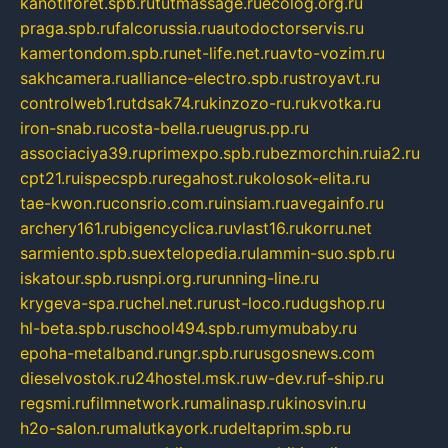
kanotiforet.spb.ru
tutmassage.ru
ecolog.org.ru
praga.spb.ru
falcorussia.ru
autodoctorservis.ru
kamertondom.spb.ru
net-life.net.ru
avto-vozim.ru
sakhcamera.ru
alliance-electro.spb.ru
stroyavt.ru
controlweb1.ru
tdsak74.ru
kinzozo-ru.ru
kvotka.ru
iron-snab.ru
costa-bella.ru
eugrus.pp.ru
associaciya39.ru
primexpo.spb.ru
bezmorchin.ru
ia2.ru
cpt21.ru
ispecspb.ru
regahost.ru
kolosok-elita.ru
tae-kwon.ru
consrio.com.ru
insiam.ru
avegainfo.ru
archery161.ru
bigencyclica.ru
vlast16.ru
korru.net
sarmiento.spb.su
extelopedia.ru
lammin-suo.spb.ru
iskatour.spb.ru
snpi.org.ru
running-line.ru
krygeva-spa.ru
chel.net.ru
rust-loco.ru
dugshop.ru
hl-beta.spb.ru
school494.spb.ru
mymubaby.ru
epoha-metalband.ru
ngr.spb.ru
rusgosnews.com
dieselvostok.ru
24hostel.msk.ru
w-dev.ru
f-ship.ru
regsmi.ru
filmnetwork.ru
malinasp.ru
kinosvin.ru
h2o-salon.ru
malutkayork.ru
deltaprim.spb.ru