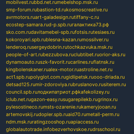
mobilvest.ru
bbd.net.ru
mebelshop.msk.ru
smp-forum.ru
bastion-td.ru
kosmoscreative.ru
avrmotors.ru
art-galadesign.ru
tiffany-c.ru
ecostep-samara.ru
d-p.spb.ru
галактика73.рф
sko.com.ru
davitamebel-spb.ru
fotsis.ru
tesiaes.ru
kokoroyari.spb.ru
blesna-kazan.ru
mossilver.ru
lenderoq.ru
sergeydobrin.ru
tochkazvuka.msk.ru
people-of-art.ru
bezzubova.ru
clubtibet.ru
orior-aks.ru
dynamoauto.ru
szk-favorit.ru
carlines.ru
flatnsk.ru
kingbolenskaner.ru
alex-motor.ru
astroline.net.ru
act1.spb.ru
polyglot.com.ru
gidlipetsk.ru
ooo-driada.ru
detsad125.ru
mir-zdoroviya.ru
bruslanovo.ru
siterem.ru
council.spb.ru
лодкипатриот.рф
kafekolizey.ru
iclub.net.ru
gazon-easy.ru
sugarepilekb.ru
grinox.ru
pylesostineco.ru
msts-ozarenie.ru
kameryjooan.ru
artemovskij.ru
dopler.spb.ru
aid70.ru
metall-perm.ru
ndm.msk.ru
ratingzooshop.ru
apiaccess.ru
globalautotrade.info
bezverhovskoe.ru
drsschool.ru