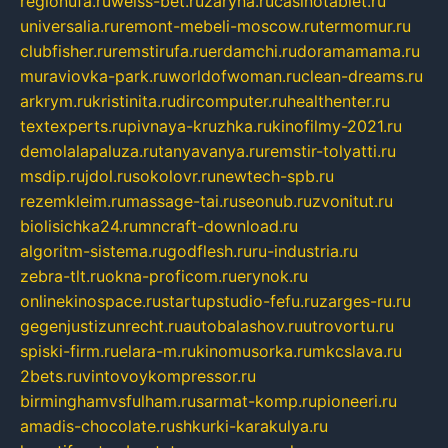
regionufa.ru
weiss-bet.ru
zaryna.ru
casinotablet.ru
universalia.ru
remont-mebeli-moscow.ru
termomur.ru
clubfisher.ru
remstirufa.ru
erdamchi.ru
doramamama.ru
muraviovka-park.ru
worldofwoman.ru
clean-dreams.ru
arkrym.ru
kristinita.ru
dircomputer.ru
healthenter.ru
textexperts.ru
pivnaya-kruzhka.ru
kinofilmy-2021.ru
demolalapaluza.ru
tanyavanya.ru
remstir-tolyatti.ru
msdip.ru
jdol.ru
sokolovr.ru
newtech-spb.ru
rezemkleim.ru
massage-tai.ru
seonub.ru
zvonitut.ru
biolisichka24.ru
mncraft-download.ru
algoritm-sistema.ru
godflesh.ru
ru-industria.ru
zebra-tlt.ru
okna-proficom.ru
erynok.ru
onlinekinospace.ru
startupstudio-fefu.ru
zarges-ru.ru
gegenjustizunrecht.ru
autobalashov.ru
utrovortu.ru
spiski-firm.ru
elara-m.ru
kinomusorka.ru
mkcslava.ru
2bets.ru
vintovoykompressor.ru
birminghamvsfulham.ru
sarmat-komp.ru
pioneeri.ru
amadis-chocolate.ru
shkurki-karakulya.ru