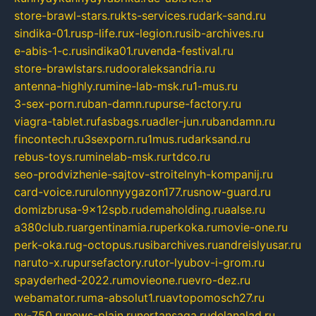
store-brawl-stars.ru
kts-services.ru
dark-sand.ru
sindika-01.ru
sp-life.ru
x-legion.ru
sib-archives.ru
e-abis-1-c.ru
sindika01.ru
venda-festival.ru
store-brawlstars.ru
dooraleksandria.ru
antenna-highly.ru
mine-lab-msk.ru
1-mus.ru
3-sex-porn.ru
ban-damn.ru
purse-factory.ru
viagra-tablet.ru
fasbags.ru
adler-jun.ru
bandamn.ru
fincontech.ru
3sexporn.ru
1mus.ru
darksand.ru
rebus-toys.ru
minelab-msk.ru
rtdco.ru
seo-prodvizhenie-sajtov-stroitelnyh-kompanij.ru
card-voice.ru
rulonnyygazon177.ru
snow-guard.ru
domizbrusa-9x12spb.ru
demaholding.ru
aalse.ru
a380club.ru
argentinamia.ru
perkoka.ru
movie-one.ru
perk-oka.ru
g-octopus.ru
sibarchives.ru
andreislyusar.ru
naruto-x.ru
pursefactory.ru
tor-lyubov-i-grom.ru
spayderhed-2022.ru
movieone.ru
evro-dez.ru
webamator.ru
ma-absolut1.ru
avtopomosch27.ru
nv-750.ru
news-plain.ru
nertansaga.ru
delanalad.ru