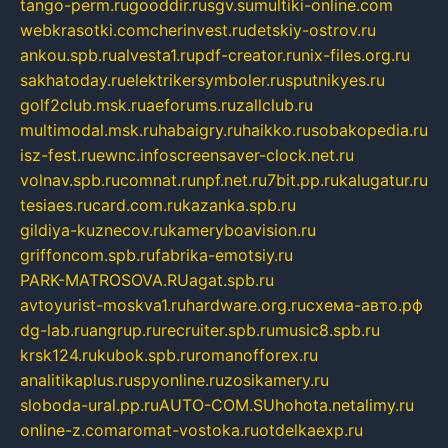
tango-perm.ru
gooddir.ru
sgv.su
multiki-online.com
webkrasotki.com
cherinvest.ru
detskiy-ostrov.ru
ankou.spb.ru
alvesta1.ru
pdf-creator.ru
nix-files.org.ru
sakhatoday.ru
elektrikersymboler.ru
sputnikyes.ru
golf2club.msk.ru
aeforums.ru
zallclub.ru
multimodal.msk.ru
habaigry.ru
haikko.ru
sobakopedia.ru
isz-fest.ru
ewnc.info
screensaver-clock.net.ru
volnav.spb.ru
comnat.ru
npf.net.ru
7bit.pp.ru
kalugatur.ru
tesiaes.ru
card.com.ru
kazanka.spb.ru
gildiya-kuznecov.ru
kameryboavision.ru
griffoncom.spb.ru
fabrika-emotsiy.ru
PARK-MATROSOVA.RU
agat.spb.ru
avtoyurist-moskva1.ru
hardware.org.ru
схема-авто.рф
dg-lab.ru
angrup.ru
recruiter.spb.ru
music8.spb.ru
krsk124.ru
kubok.spb.ru
romanofforex.ru
analitikaplus.ru
spyonline.ru
zosikamery.ru
sloboda-ural.pp.ru
AUTO-COM.SU
hohota.net
alimy.ru
online-z.com
aromat-vostoka.ru
otdelkaexp.ru