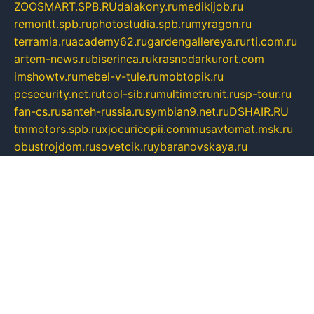
ZOOSMART.SPB.RU
dalakony.ru
medikijob.ru
remontt.spb.ru
photostudia.spb.ru
myragon.ru
terramia.ru
academy62.ru
gardengallereya.ru
rti.com.ru
artem-news.ru
biserinca.ru
krasnodarkurort.com
imshowtv.ru
mebel-v-tule.ru
mobtopik.ru
pcsecurity.net.ru
tool-sib.ru
multimetrunit.ru
sp-tour.ru
fan-cs.ru
santeh-russia.ru
symbian9.net.ru
DSHAIR.RU
tmmotors.spb.ru
xjocuricopii.com
musavtomat.msk.ru
obustrojdom.ru
sovetcik.ru
ybaranovskaya.ru
ppknews.ru
cult-alshei.ru
JAPANRUSSIA.RU
proekciyamebel.ru
imper-finans.ru
rim.org.ru
glamourai.ru
brassminus.ru
zabor-pro.ru
ftn.pp.ru
dorogoe58.ru
laimengpacker.ru
kuzova-zapchasti.ru
sageerp.ru
taxodrom.ru
dsrazvitie.ru
hardcity.net.ru
ratinghomegames.ru
topservice25.ru
gubernyan.ru
gtglasslined.ru
ii4.ru
tssport.spb.ru
andorra24.com
blackwallstreet.ru
oboimos.ru
optim-doors.com.ru
ikuch.ru
nycr.org.ru
npa21.ru
vremya-ch.spb.ru