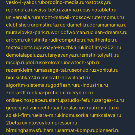
veslo-i-yakor.ru
borodino-media.ru
rostotsky.ru
regionufa.ru
weiss-bet.ru
zaryna.ru
casinotablet.ru
universalia.ru
remont-mebeli-moscow.ru
termomur.ru
clubfisher.ru
remstirufa.ru
erdamchi.ru
doramamama.ru
muraviovka-park.ru
worldofwoman.ru
clean-dreams.ru
arkrym.ru
kristinita.ru
dircomputer.ru
healthenter.ru
textexperts.ru
pivnaya-kruzhka.ru
kinofilmy-2021.ru
demolalapaluza.ru
tanyavanya.ru
remstir-tolyatti.ru
msdip.ru
jdol.ru
sokolovr.ru
newtech-spb.ru
rezemkleim.ru
massage-tai.ru
seonub.ru
zvonitut.ru
biolisichka24.ru
mncraft-download.ru
algoritm-sistema.ru
godflesh.ru
ru-industria.ru
zebra-tlt.ru
okna-proficom.ru
erynok.ru
onlinekinospace.ru
startupstudio-fefu.ru
zarges-ru.ru
gegenjustizunrecht.ru
autobalashov.ru
utrovortu.ru
spiski-firm.ru
elara-m.ru
kinomusorka.ru
mkcslava.ru
2bets.ru
vintovoykompressor.ru
birminghamvsfulham.ru
sarmat-komp.ru
pioneeri.ru