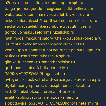
h2o-salon.ru
malutkayork.ru
deltaprim.spb.ru
tango-perm.ru
gooddir.ru
sgv.su
multiki-online.com
webkrasotki.com
cherinvest.ru
detskiy-ostrov.ru
ankou.spb.ru
alvesta1.ru
pdf-creator.ru
nix-files.org.ru
sakhatoday.ru
elektrikersymboler.ru
sputnikyes.ru
golf2club.msk.ru
aeforums.ru
zallclub.ru
multimodal.msk.ru
habaigry.ru
haikko.ru
sobakopedia.ru
isz-fest.ru
ewnc.info
screensaver-clock.net.ru
volnav.spb.ru
comnat.ru
npf.net.ru
7bit.pp.ru
kalugatur.ru
tesiaes.ru
card.com.ru
kazanka.spb.ru
gildiya-kuznecov.ru
kameryboavision.ru
griffoncom.spb.ru
fabrika-emotsiy.ru
PARK-MATROSOVA.RU
agat.spb.ru
avtoyurist-moskva1.ru
hardware.org.ru
схема-авто.рф
dg-lab.ru
angrup.ru
recruiter.spb.ru
music8.spb.ru
krsk124.ru
kubok.spb.ru
romanofforex.ru
analitikaplus.ru
spyonline.ru
zosikamery.ru
sloboda-ural.pp.ru
AUTO-COM.SU
hohota.net
alimy.ru