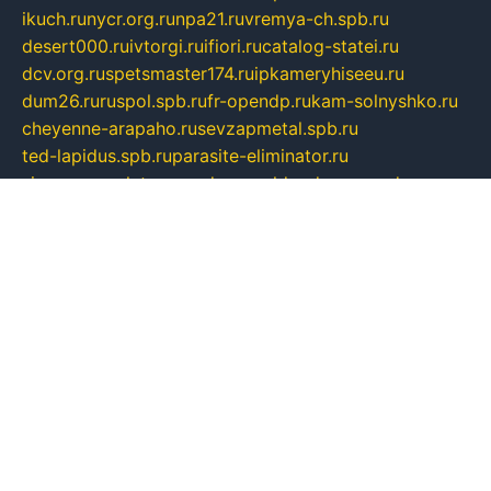
ikuch.ru
nycr.org.ru
npa21.ru
vremya-ch.spb.ru
desert000.ru
ivtorgi.ru
ifiori.ru
catalog-statei.ru
dcv.org.ru
spetsmaster174.ru
ipkameryhiseeu.ru
dum26.ru
ruspol.spb.ru
fr-opendp.ru
kam-solnyshko.ru
cheyenne-arapaho.ru
sevzapmetal.spb.ru
ted-lapidus.spb.ru
parasite-eliminator.ru
sigma-complete.ru
modernworld.ru
dama-moda.ru
eholot-group.ru
sk-nvkz.ru
DRONGOLD.RU
democratia2.ru
i-farmer.ru
mass-sport.org
jablonex.spb.ru
bookmess.ru
linkword.ru
refineua.com.ru
cs-spec.net.ru
altay-mebel.ru
DNK-THEATRE.RU
mechaniks.spb.ru
ipcamtechage.ru
skosta.ru
a-sun.ru
stroy-ldsp.ru
snowlands.org.ru
childrensshoes.ru
mrlizzy.ru
mebelsofiakrd.ru
bulizhenko.ru
rumantick.net.ru
mtszerno.ru
daily-fishing.ru
glushiteli-v-spb.ru
megasat.org.ru
localization.net.ru
flyingfish.pp.ru
ds5teremok.ru
aclib.spb.ru
komissionka30.ru
mag-profit.ru