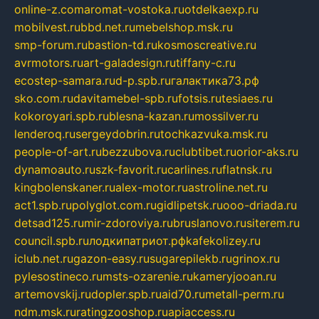
online-z.com
aromat-vostoka.ru
otdelkaexp.ru
mobilvest.ru
bbd.net.ru
mebelshop.msk.ru
smp-forum.ru
bastion-td.ru
kosmoscreative.ru
avrmotors.ru
art-galadesign.ru
tiffany-c.ru
ecostep-samara.ru
d-p.spb.ru
галактика73.рф
sko.com.ru
davitamebel-spb.ru
fotsis.ru
tesiaes.ru
kokoroyari.spb.ru
blesna-kazan.ru
mossilver.ru
lenderoq.ru
sergeydobrin.ru
tochkazvuka.msk.ru
people-of-art.ru
bezzubova.ru
clubtibet.ru
orior-aks.ru
dynamoauto.ru
szk-favorit.ru
carlines.ru
flatnsk.ru
kingbolenskaner.ru
alex-motor.ru
astroline.net.ru
act1.spb.ru
polyglot.com.ru
gidlipetsk.ru
ooo-driada.ru
detsad125.ru
mir-zdoroviya.ru
bruslanovo.ru
siterem.ru
council.spb.ru
лодкипатриот.рф
kafekolizey.ru
iclub.net.ru
gazon-easy.ru
sugarepilekb.ru
grinox.ru
pylesostineco.ru
msts-ozarenie.ru
kameryjooan.ru
artemovskij.ru
dopler.spb.ru
aid70.ru
metall-perm.ru
ndm.msk.ru
ratingzooshop.ru
apiaccess.ru