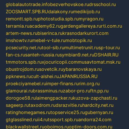
globalautotrade.info
bezverhovskoe.ru
drsschool.ru
ZOOSMART.SPB.RU
dalakony.ru
medikijob.ru
remontt.spb.ru
photostudia.spb.ru
myragon.ru
terramia.ru
academy62.ru
gardengallereya.ru
rti.com.ru
artem-news.ru
biserinca.ru
krasnodarkurort.com
imshowtv.ru
mebel-v-tule.ru
mobtopik.ru
pcsecurity.net.ru
tool-sib.ru
multimetrunit.ru
sp-tour.ru
fan-cs.ru
santeh-russia.ru
symbian9.net.ru
DSHAIR.RU
tmmotors.spb.ru
xjocuricopii.com
musavtomat.msk.ru
obustrojdom.ru
sovetcik.ru
ybaranovskaya.ru
ppknews.ru
cult-alshei.ru
JAPANRUSSIA.RU
proekciyamebel.ru
imper-finans.ru
rim.org.ru
glamourai.ru
brassminus.ru
zabor-pro.ru
ftn.pp.ru
dorogoe58.ru
laimengpacker.ru
kuzova-zapchasti.ru
sageerp.ru
taxodrom.ru
dsrazvitie.ru
hardcity.net.ru
ratinghomegames.ru
topservice25.ru
gubernyan.ru
gtglasslined.ru
ii4.ru
tssport.spb.ru
andorra24.com
blackwallstreet.ru
oboimos.ru
optim-doors.com.ru