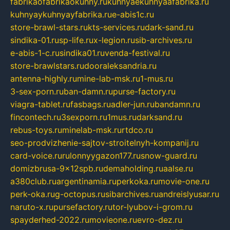
fabrikaofabrikaokuhny.ru
kuhnyaekuhnyaafabrika.ru
kuhnyaykuhnyayfabrika.ru
e-abis1c.ru
store-brawl-stars.ru
kts-services.ru
dark-sand.ru
sindika-01.ru
sp-life.ru
x-legion.ru
sib-archives.ru
e-abis-1-c.ru
sindika01.ru
venda-festival.ru
store-brawlstars.ru
dooraleksandria.ru
antenna-highly.ru
mine-lab-msk.ru
1-mus.ru
3-sex-porn.ru
ban-damn.ru
purse-factory.ru
viagra-tablet.ru
fasbags.ru
adler-jun.ru
bandamn.ru
fincontech.ru
3sexporn.ru
1mus.ru
darksand.ru
rebus-toys.ru
minelab-msk.ru
rtdco.ru
seo-prodvizhenie-sajtov-stroitelnyh-kompanij.ru
card-voice.ru
rulonnyygazon177.ru
snow-guard.ru
domizbrusa-9x12spb.ru
demaholding.ru
aalse.ru
a380club.ru
argentinamia.ru
perkoka.ru
movie-one.ru
perk-oka.ru
g-octopus.ru
sibarchives.ru
andreislyusar.ru
naruto-x.ru
pursefactory.ru
tor-lyubov-i-grom.ru
spayderhed-2022.ru
movieone.ru
evro-dez.ru