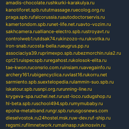
amadis-chocolate.ru
shkurki-karakulya.ru
kanotiforet.spb.ru
tutmassage.ru
ecolog.org.ru
praga.spb.ru
falcorussia.ru
autodoctorservis.ru
kamertondom.spb.ru
net-life.net.ru
avto-vozim.ru
sakhcamera.ru
alliance-electro.spb.ru
stroyavt.ru
controlweb1.ru
tdsak74.ru
kinzozo-ru.ru
kvotka.ru
iron-snab.ru
costa-bella.ru
eugrus.pp.ru
associaciya39.ru
primexpo.spb.ru
bezmorchin.ru
ia2.ru
cpt21.ru
ispecspb.ru
regahost.ru
kolosok-elita.ru
tae-kwon.ru
consrio.com.ru
insiam.ru
avegainfo.ru
archery161.ru
bigencyclica.ru
vlast16.ru
korru.net
sarmiento.spb.su
extelopedia.ru
lammin-suo.spb.ru
iskatour.spb.ru
snpi.org.ru
running-line.ru
krygeva-spa.ru
chel.net.ru
rust-loco.ru
dugshop.ru
hl-beta.spb.ru
school494.spb.ru
mymubaby.ru
epoha-metalband.ru
ngr.spb.ru
rusgosnews.com
dieselvostok.ru
24hostel.msk.ru
w-dev.ru
f-ship.ru
regsmi.ru
filmnetwork.ru
malinasp.ru
kinosvin.ru