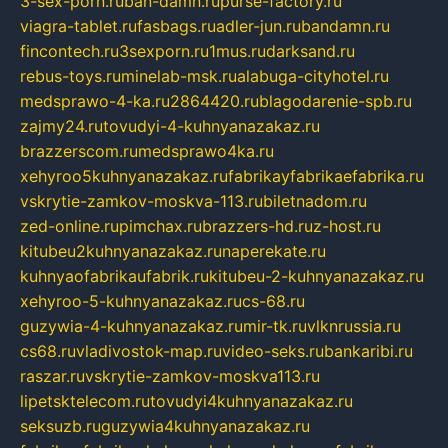
3-sex-porn.ru
ban-damn.ru
purse-factory.ru
viagra-tablet.ru
fasbags.ru
adler-jun.ru
bandamn.ru
fincontech.ru
3sexporn.ru
1mus.ru
darksand.ru
rebus-toys.ru
minelab-msk.ru
alabuga-cityhotel.ru
medsprawo-4-ka.ru
2864420.ru
blagodarenie-spb.ru
zajmy24.ru
tovudyi-4-kuhnyanazakaz.ru
brazzerscom.ru
medsprawo4ka.ru
xehyroo5kuhnyanazakaz.ru
fabrikayfabrikaefabrika.ru
vskrytie-zamkov-moskva-113.ru
biletnadom.ru
zed-online.ru
pimchax.ru
brazzers-hd.ru
z-host.ru
kitubeu2kuhnyanazakaz.ru
naperekate.ru
kuhnyaofabrikaufabrik.ru
kitubeu-2-kuhnyanazakaz.ru
xehyroo-5-kuhnyanazakaz.ru
cs-68.ru
guzywia-4-kuhnyanazakaz.ru
mir-tk.ru
vlknrussia.ru
cs68.ru
vladivostok-map.ru
video-seks.ru
bankaribi.ru
raszar.ru
vskrytie-zamkov-moskva113.ru
lipetsktelecom.ru
tovudyi4kuhnyanazakaz.ru
seksuzb.ru
guzywia4kuhnyanazakaz.ru