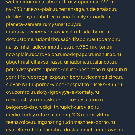
webamator.ru
ma-absolut1.ru
avtopomosch27.ru
nv-750.ru
news-plain.ru
nertansaga.ru
delanalad.ru
dizfiles.ru
youtubefree.ru
aria-family.ru
roadli.ru
planeta-samara.ru
mysmartbuy.ru
matrasy-kemerovo.ru
ashanet.ru
trade-farm.ru
dotcustoms.ru
domizbrusa9x12spb.ru
autodamp.ru
narasimha.ru
djcommodities.ru
nv750.ru
x-ton.ru
newsplain.ru
cardvoice.ru
modopaper.ru
manunae.ru
gbget.ru
alfeihavsalnassr.ru
madoma.ru
tajuncos.ru
petrovkasports.ru
porno-online-besplatno.ru
splclub.ru
york-life.ru
doroga-expo.ru
ribery.ru
cleanmedicine.ru
slovar-ivrit.ru
porno-video-besplatno.ru
seks-365.ru
ovucontrol.ru
sloty-igrovyye-avtomaty.ru
ru-industriya.ru
russkoe-porno-besplatno.ru
belgorod-day.ru
digilith.ru
pichkurovlab.ru
medic-today.ru
taksu.ru
comp123.ru
don-ykt.ru
teensvoice.ru
imgsharing.ru
domashnee-porno.ru
eva-elfie.ru
foto-tur.ru
biz-doska.ru
metropoltravel.ru