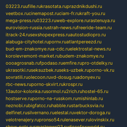
03223.ru
ufille.ru
krasotata.ru
prazdnikdushi.ru
veetbox.ru
cinemapost.ru
ciam-fr.ru
kraft-you.ru
mega-press.ru
03223.ru
web-explore.ru
rastenuya.ru
eurovision-russia.ru
strah-news.ru
freeride-team.ru
itrack-24.ru
sexshopexpress.ru
autostudiopro.ru
alabuga-cityhotel.ru
pornv.ru
atlantpereezd.ru
bud-em-znakomye.ru
a-cdc.ru
elektrostal-news.ru
korolevremont-market.ru
budem-znakomye.ru
oooagrosnab.ru
fpodaso.ru
emfire.ru
pro-otdelky.ru
ukrasotki.ru
seksuzbek.ru
seks-uzbek.ru
porno-vk.ru
sovratili.ru
olecoon.ru
vd-dosug.ru
adonyev.ru
rbc-news.ru
porno-skvirt.ru
krospr.ru
13autor-kolonka.ru
sormol.ru
2rich.ru
hostel-65.ru
hostserve.ru
porno-na-russkom.ru
mishinlab.ru
neznobi.ru
bigfatcc.ru
habble.ru
starbucksvia.ru
delfinet.ru
silvernano.ru
elestal.ru
vektor-doroga.ru
velotrenajery.ru
pronso54.ru
lenasever.ru
lovinskix.ru
show-pets.ru
smartnews03.ru
discofoxworld.ru