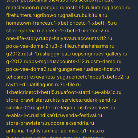
miraclecoon.ru
pongup.ru
hostel65.ru
liura.ru
glasspb.ru
firehunters.ru
gribowo.ru
gnalis.ru
bulkitula.ru
hometown-france.ru
1-xbeticricetc-1-xbetti-5.ru
shop-garena.ru
cricetc-1-xbetr-1-xbetcc-2.ru
one-life-story.ru
top-halyava.ru
accounts112.ru
poka-vse-doma-2.ru
3-d-file.ru
hahahaharms.ru
g2012.ru
tst-1.ru
shaggy-cat.ru
opsmgr.ru
ev-gallery.ru
g-2012.ru
ops-mgr.ru
accounts-112.ru
csm-demo.ru
poka-vse-doma2.ru
airgungames.ru
allseo-host.ru
tehosmotre.ru
varieta-yug.ru
cricetc1xbetr1xbetcc2.ru
raytor-d.ru
atillagunn.ru
3d-file.ru
1xbeticricetc1xbetti5.ru
uafoot-statti.ru
e-abis1c.ru
store-brawl-stars.ru
kts-services.ru
dark-sand.ru
sindika-01.ru
sp-life.ru
x-legion.ru
sib-archives.ru
e-abis-1-c.ru
sindika01.ru
venda-festival.ru
store-brawlstars.ru
dooraleksandria.ru
antenna-highly.ru
mine-lab-msk.ru
1-mus.ru