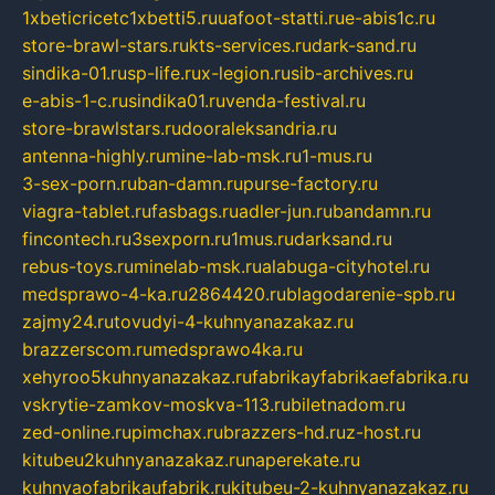
1xbeticricetc1xbetti5.ru
uafoot-statti.ru
e-abis1c.ru
store-brawl-stars.ru
kts-services.ru
dark-sand.ru
sindika-01.ru
sp-life.ru
x-legion.ru
sib-archives.ru
e-abis-1-c.ru
sindika01.ru
venda-festival.ru
store-brawlstars.ru
dooraleksandria.ru
antenna-highly.ru
mine-lab-msk.ru
1-mus.ru
3-sex-porn.ru
ban-damn.ru
purse-factory.ru
viagra-tablet.ru
fasbags.ru
adler-jun.ru
bandamn.ru
fincontech.ru
3sexporn.ru
1mus.ru
darksand.ru
rebus-toys.ru
minelab-msk.ru
alabuga-cityhotel.ru
medsprawo-4-ka.ru
2864420.ru
blagodarenie-spb.ru
zajmy24.ru
tovudyi-4-kuhnyanazakaz.ru
brazzerscom.ru
medsprawo4ka.ru
xehyroo5kuhnyanazakaz.ru
fabrikayfabrikaefabrika.ru
vskrytie-zamkov-moskva-113.ru
biletnadom.ru
zed-online.ru
pimchax.ru
brazzers-hd.ru
z-host.ru
kitubeu2kuhnyanazakaz.ru
naperekate.ru
kuhnyaofabrikaufabrik.ru
kitubeu-2-kuhnyanazakaz.ru