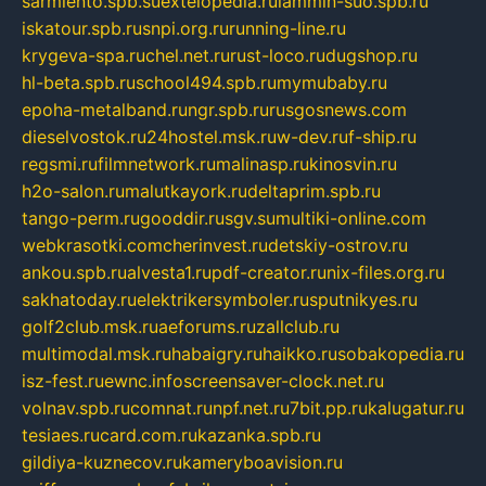
sarmiento.spb.su
extelopedia.ru
lammin-suo.spb.ru
iskatour.spb.ru
snpi.org.ru
running-line.ru
krygeva-spa.ru
chel.net.ru
rust-loco.ru
dugshop.ru
hl-beta.spb.ru
school494.spb.ru
mymubaby.ru
epoha-metalband.ru
ngr.spb.ru
rusgosnews.com
dieselvostok.ru
24hostel.msk.ru
w-dev.ru
f-ship.ru
regsmi.ru
filmnetwork.ru
malinasp.ru
kinosvin.ru
h2o-salon.ru
malutkayork.ru
deltaprim.spb.ru
tango-perm.ru
gooddir.ru
sgv.su
multiki-online.com
webkrasotki.com
cherinvest.ru
detskiy-ostrov.ru
ankou.spb.ru
alvesta1.ru
pdf-creator.ru
nix-files.org.ru
sakhatoday.ru
elektrikersymboler.ru
sputnikyes.ru
golf2club.msk.ru
aeforums.ru
zallclub.ru
multimodal.msk.ru
habaigry.ru
haikko.ru
sobakopedia.ru
isz-fest.ru
ewnc.info
screensaver-clock.net.ru
volnav.spb.ru
comnat.ru
npf.net.ru
7bit.pp.ru
kalugatur.ru
tesiaes.ru
card.com.ru
kazanka.spb.ru
gildiya-kuznecov.ru
kameryboavision.ru