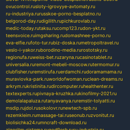
ovucontrol.ru
sloty-igrovyye-avtomaty.ru
ru-industriya.ru
russkoe-porno-besplatno.ru
belgorod-day.ru
digilith.ru
pichkurovlab.ru
medic-today.ru
taksu.ru
comp123.ru
don-ykt.ru
teensvoice.ru
imgsharing.ru
domashnee-porno.ru
eva-elfie.ru
foto-tur.ru
biz-doska.ru
metropoltravel.ru
veslo-i-yakor.ru
borodino-media.ru
rostotsky.ru
regionufa.ru
weiss-bet.ru
zaryna.ru
casinotablet.ru
universalia.ru
remont-mebeli-moscow.ru
termomur.ru
clubfisher.ru
remstirufa.ru
erdamchi.ru
doramamama.ru
muraviovka-park.ru
worldofwoman.ru
clean-dreams.ru
arkrym.ru
kristinita.ru
dircomputer.ru
healthenter.ru
textexperts.ru
pivnaya-kruzhka.ru
kinofilmy-2021.ru
demolalapaluza.ru
tanyavanya.ru
remstir-tolyatti.ru
msdip.ru
jdol.ru
sokolovr.ru
newtech-spb.ru
rezemkleim.ru
massage-tai.ru
seonub.ru
zvonitut.ru
biolisichka24.ru
mncraft-download.ru
algoritm-sistema.ru
godflesh.ru
ru-industria.ru