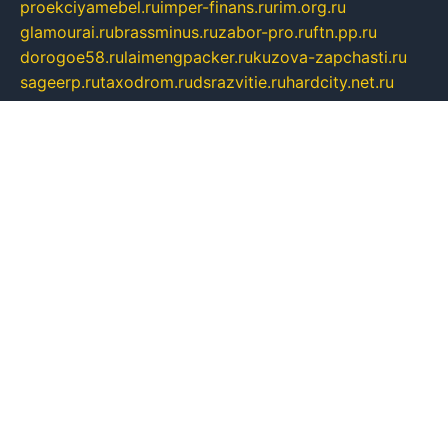
proekciyamebel.ru
imper-finans.ru
rim.org.ru
glamourai.ru
brassminus.ru
zabor-pro.ru
ftn.pp.ru
dorogoe58.ru
laimengpacker.ru
kuzova-zapchasti.ru
sageerp.ru
taxodrom.ru
dsrazvitie.ru
hardcity.net.ru
ratinghomegames.ru
topservice25.ru
gubernyan.ru
gtglasslined.ru
ii4.ru
tssport.spb.ru
andorra24.com
blackwallstreet.ru
oboimos.ru
optim-doors.com.ru
ikuch.ru
nycr.org.ru
npa21.ru
vremya-ch.spb.ru
desert000.ru
ivtorgi.ru
ifiori.ru
catalog-statei.ru
dcv.org.ru
spetsmaster174.ru
ipkameryhiseeu.ru
dum26.ru
ruspol.spb.ru
fr-opendp.ru
kam-solnyshko.ru
cheyenne-arapaho.ru
sevzapmetal.spb.ru
ted-lapidus.spb.ru
parasite-eliminator.ru
sigma-complete.ru
modernworld.ru
dama-moda.ru
eholot-group.ru
sk-nvkz.ru
DRONGOLD.RU
democratia2.ru
i-farmer.ru
mass-sport.org
jablonex.spb.ru
bookmess.ru
linkword.ru
refineua.com.ru
cs-spec.net.ru
altay-mebel.ru