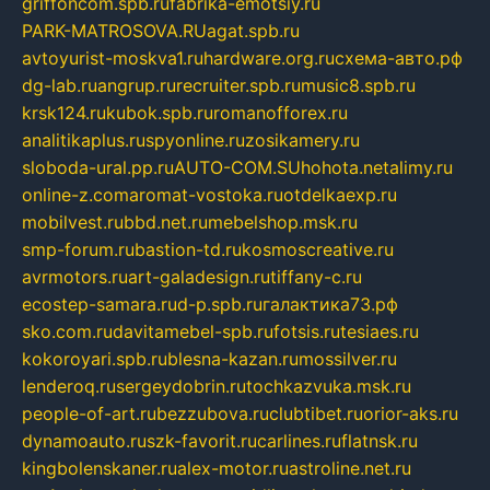
griffoncom.spb.ru
fabrika-emotsiy.ru
PARK-MATROSOVA.RU
agat.spb.ru
avtoyurist-moskva1.ru
hardware.org.ru
схема-авто.рф
dg-lab.ru
angrup.ru
recruiter.spb.ru
music8.spb.ru
krsk124.ru
kubok.spb.ru
romanofforex.ru
analitikaplus.ru
spyonline.ru
zosikamery.ru
sloboda-ural.pp.ru
AUTO-COM.SU
hohota.net
alimy.ru
online-z.com
aromat-vostoka.ru
otdelkaexp.ru
mobilvest.ru
bbd.net.ru
mebelshop.msk.ru
smp-forum.ru
bastion-td.ru
kosmoscreative.ru
avrmotors.ru
art-galadesign.ru
tiffany-c.ru
ecostep-samara.ru
d-p.spb.ru
галактика73.рф
sko.com.ru
davitamebel-spb.ru
fotsis.ru
tesiaes.ru
kokoroyari.spb.ru
blesna-kazan.ru
mossilver.ru
lenderoq.ru
sergeydobrin.ru
tochkazvuka.msk.ru
people-of-art.ru
bezzubova.ru
clubtibet.ru
orior-aks.ru
dynamoauto.ru
szk-favorit.ru
carlines.ru
flatnsk.ru
kingbolenskaner.ru
alex-motor.ru
astroline.net.ru