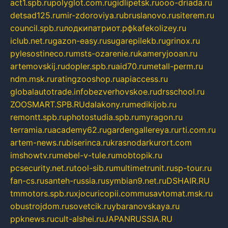
act1.spb.ru
polyglot.com.ru
gidlipetsk.ru
ooo-driada.ru
detsad125.ru
mir-zdoroviya.ru
bruslanovo.ru
siterem.ru
council.spb.ru
лодкипатриот.рф
kafekolizey.ru
iclub.net.ru
gazon-easy.ru
sugarepilekb.ru
grinox.ru
pylesostineco.ru
msts-ozarenie.ru
kameryjooan.ru
artemovskij.ru
dopler.spb.ru
aid70.ru
metall-perm.ru
ndm.msk.ru
ratingzooshop.ru
apiaccess.ru
globalautotrade.info
bezverhovskoe.ru
drsschool.ru
ZOOSMART.SPB.RU
dalakony.ru
medikijob.ru
remontt.spb.ru
photostudia.spb.ru
myragon.ru
terramia.ru
academy62.ru
gardengallereya.ru
rti.com.ru
artem-news.ru
biserinca.ru
krasnodarkurort.com
imshowtv.ru
mebel-v-tule.ru
mobtopik.ru
pcsecurity.net.ru
tool-sib.ru
multimetrunit.ru
sp-tour.ru
fan-cs.ru
santeh-russia.ru
symbian9.net.ru
DSHAIR.RU
tmmotors.spb.ru
xjocuricopii.com
musavtomat.msk.ru
obustrojdom.ru
sovetcik.ru
ybaranovskaya.ru
ppknews.ru
cult-alshei.ru
JAPANRUSSIA.RU