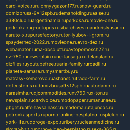
card-voice.ru
rulonnyygazon177.ru
snow-guard.ru
domizbrusa-9x12spb.ru
demaholding.ru
aalse.ru
a380club.ru
argentinamia.ru
perkoka.ru
movie-one.ru
perk-oka.ru
g-octopus.ru
sibarchives.ru
andreislyusar.ru
naruto-x.ru
pursefactory.ru
tor-lyubov-i-grom.ru
spayderhed-2022.ru
movieone.ru
evro-dez.ru
webamator.ru
ma-absolut1.ru
avtopomosch27.ru
nv-750.ru
news-plain.ru
nertansaga.ru
delanalad.ru
dizfiles.ru
youtubefree.ru
aria-family.ru
roadli.ru
planeta-samara.ru
mysmartbuy.ru
matrasy-kemerovo.ru
ashanet.ru
trade-farm.ru
dotcustoms.ru
domizbrusa9x12spb.ru
autodamp.ru
narasimha.ru
djcommodities.ru
nv750.ru
x-ton.ru
newsplain.ru
cardvoice.ru
modopaper.ru
manunae.ru
gbget.ru
alfeihavsalnassr.ru
madoma.ru
tajuncos.ru
petrovkasports.ru
porno-online-besplatno.ru
splclub.ru
york-life.ru
doroga-expo.ru
ribery.ru
cleanmedicine.ru
slovar-ivrit.ru
porno-video-besplatno.ru
seks-365.ru