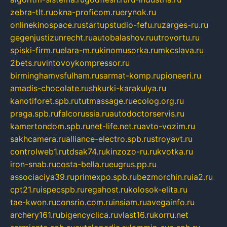
zebra-tlt.ru
okna-proficom.ru
erynok.ru
onlinekinospace.ru
startupstudio-fefu.ru
zarges-ru.ru
gegenjustizunrecht.ru
autobalashov.ru
utrovortu.ru
spiski-firm.ru
elara-m.ru
kinomusorka.ru
mkcslava.ru
2bets.ru
vintovoykompressor.ru
birminghamvsfulham.ru
sarmat-komp.ru
pioneeri.ru
amadis-chocolate.ru
shkurki-karakulya.ru
kanotiforet.spb.ru
tutmassage.ru
ecolog.org.ru
praga.spb.ru
falcorussia.ru
autodoctorservis.ru
kamertondom.spb.ru
net-life.net.ru
avto-vozim.ru
sakhcamera.ru
alliance-electro.spb.ru
stroyavt.ru
controlweb1.ru
tdsak74.ru
kinzozo-ru.ru
kvotka.ru
iron-snab.ru
costa-bella.ru
eugrus.pp.ru
associaciya39.ru
primexpo.spb.ru
bezmorchin.ru
ia2.ru
cpt21.ru
ispecspb.ru
regahost.ru
kolosok-elita.ru
tae-kwon.ru
consrio.com.ru
insiam.ru
avegainfo.ru
archery161.ru
bigencyclica.ru
vlast16.ru
korru.net