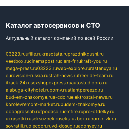
Каталог автосервисов и СТО
Актуальный каталог компаний по всей России
03223.ru
ufille.ru
krasotata.ru
prazdnikdushi.ru
veetbox.ru
cinemapost.ru
ciam-fr.ru
kraft-you.ru
mega-press.ru
03223.ru
web-explore.ru
rastenuya.ru
eurovision-russia.ru
strah-news.ru
freeride-team.ru
itrack-24.ru
sexshopexpress.ru
autostudiopro.ru
alabuga-cityhotel.ru
pornv.ru
atlantpereezd.ru
bud-em-znakomye.ru
a-cdc.ru
elektrostal-news.ru
korolevremont-market.ru
budem-znakomye.ru
oooagrosnab.ru
fpodaso.ru
emfire.ru
pro-otdelky.ru
ukrasotki.ru
seksuzbek.ru
seks-uzbek.ru
porno-vk.ru
sovratili.ru
olecoon.ru
vd-dosug.ru
adonyev.ru