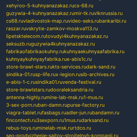
xehyroo-5-kuhnyanazakaz.ru
cs-68.ru
guzywia-4-kuhnyanazakaz.ru
mir-tk.ru
vlknrussia.ru
cs68.ru
vladivostok-map.ru
video-seks.ru
bankaribi.ru
raszar.ru
vskrytie-zamkov-moskva113.ru
lipetsktelecom.ru
tovudyi4kuhnyanazakaz.ru
seksuzb.ru
guzywia4kuhnyanazakaz.ru
fabrikaofabrikaokuhny.ru
kuhnyaekuhnyaafabrika.ru
kuhnyaykuhnyayfabrika.ru
e-abis1c.ru
store-brawl-stars.ru
kts-services.ru
dark-sand.ru
sindika-01.ru
sp-life.ru
x-legion.ru
sib-archives.ru
e-abis-1-c.ru
sindika01.ru
venda-festival.ru
store-brawlstars.ru
dooraleksandria.ru
antenna-highly.ru
mine-lab-msk.ru
1-mus.ru
3-sex-porn.ru
ban-damn.ru
purse-factory.ru
viagra-tablet.ru
fasbags.ru
adler-jun.ru
bandamn.ru
fincontech.ru
3sexporn.ru
1mus.ru
darksand.ru
rebus-toys.ru
minelab-msk.ru
rtdco.ru
seo-prodvizhenie-sajtov-stroitelnyh-kompanij.ru