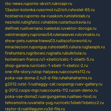
rbc-news.ru
porno-skvirt.ru
krospr.ru
13autor-kolonka.ru
sormol.ru
2rich.ru
hostel-65.ru
hostserve.ru
porno-na-russkom.ru
mishinlab.ru
neznobi.ru
bigfatcc.ru
habble.ru
starbucksvia.ru
delfinet.ru
silvernano.ru
elestal.ru
vektor-doroga.ru
velotrenajery.ru
pronso54.ru
lenasever.ru
lovinskix.ru
show-pets.ru
smartnews03.ru
discofoxworld.ru
miraclecoon.ru
pongup.ru
hostel65.ru
liura.ru
glasspb.ru
firehunters.ru
gribowo.ru
gnalis.ru
bulkitula.ru
hometown-france.ru
1-xbeticricetc-1-xbetti-5.ru
shop-garena.ru
cricetc-1-xbetr-1-xbetcc-2.ru
one-life-story.ru
top-halyava.ru
accounts112.ru
poka-vse-doma-2.ru
3-d-file.ru
hahahaharms.ru
g2012.ru
tst-1.ru
shaggy-cat.ru
opsmgr.ru
ev-gallery.ru
g-2012.ru
ops-mgr.ru
accounts-112.ru
csm-demo.ru
poka-vse-doma2.ru
airgungames.ru
allseo-host.ru
tehosmotre.ru
varieta-yug.ru
cricetc1xbetr1xbetcc2.ru
raytor-d.ru
atillagunn.ru
3d-file.ru