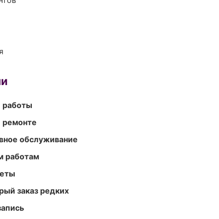
нтов
я
ми
е работы
и ремонте
вное обслуживание
м работам
меты
рый заказ редких
запись