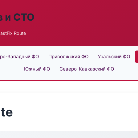
в и СТО
astFix Route
ро-Западный ФО
Приволжский ФО
Уральский ФО
Южный ФО
Северо-Кавказский ФО
te