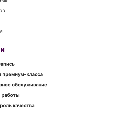
темы
ов
ия
ми
запись
м премиум-класса
вное обслуживание
е работы
роль качества