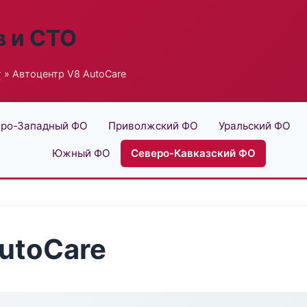
в и СТО
г
» Автоцентр V8 AutoCare
ро-Западный ФО
Приволжский ФО
Уральский ФО
Южный ФО
Северо-Кавказский ФО
utoCare