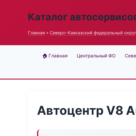
Каталог автосервисо
Главная
»
Северо-Кавказский федеральный окру
🏠 Главная
Центральный ФО
Севе
Автоцентр V8 A