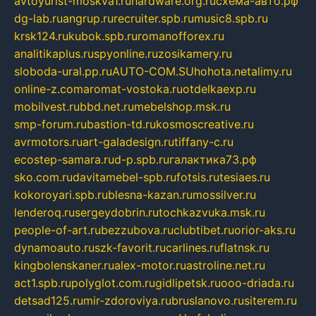
avtoyurist-moskva1.ru
hardware.org.ru
схема-авто.рф
dg-lab.ru
angrup.ru
recruiter.spb.ru
music8.spb.ru
krsk124.ru
kubok.spb.ru
romanofforex.ru
analitikaplus.ru
spyonline.ru
zosikamery.ru
sloboda-ural.pp.ru
AUTO-COM.SU
hohota.net
alimy.ru
online-z.com
aromat-vostoka.ru
otdelkaexp.ru
mobilvest.ru
bbd.net.ru
mebelshop.msk.ru
smp-forum.ru
bastion-td.ru
kosmoscreative.ru
avrmotors.ru
art-galadesign.ru
tiffany-c.ru
ecostep-samara.ru
d-p.spb.ru
галактика73.рф
sko.com.ru
davitamebel-spb.ru
fotsis.ru
tesiaes.ru
kokoroyari.spb.ru
blesna-kazan.ru
mossilver.ru
lenderoq.ru
sergeydobrin.ru
tochkazvuka.msk.ru
people-of-art.ru
bezzubova.ru
clubtibet.ru
orior-aks.ru
dynamoauto.ru
szk-favorit.ru
carlines.ru
flatnsk.ru
kingbolenskaner.ru
alex-motor.ru
astroline.net.ru
act1.spb.ru
polyglot.com.ru
gidlipetsk.ru
ooo-driada.ru
detsad125.ru
mir-zdoroviya.ru
bruslanovo.ru
siterem.ru