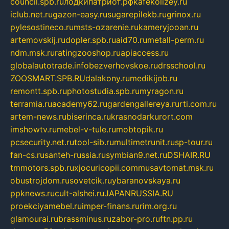
council.spb.ru
лодкипатриот.рф
kafekolizey.ru
iclub.net.ru
gazon-easy.ru
sugarepilekb.ru
grinox.ru
pylesostineco.ru
msts-ozarenie.ru
kameryjooan.ru
artemovskij.ru
dopler.spb.ru
aid70.ru
metall-perm.ru
ndm.msk.ru
ratingzooshop.ru
apiaccess.ru
globalautotrade.info
bezverhovskoe.ru
drsschool.ru
ZOOSMART.SPB.RU
dalakony.ru
medikijob.ru
remontt.spb.ru
photostudia.spb.ru
myragon.ru
terramia.ru
academy62.ru
gardengallereya.ru
rti.com.ru
artem-news.ru
biserinca.ru
krasnodarkurort.com
imshowtv.ru
mebel-v-tule.ru
mobtopik.ru
pcsecurity.net.ru
tool-sib.ru
multimetrunit.ru
sp-tour.ru
fan-cs.ru
santeh-russia.ru
symbian9.net.ru
DSHAIR.RU
tmmotors.spb.ru
xjocuricopii.com
musavtomat.msk.ru
obustrojdom.ru
sovetcik.ru
ybaranovskaya.ru
ppknews.ru
cult-alshei.ru
JAPANRUSSIA.RU
proekciyamebel.ru
imper-finans.ru
rim.org.ru
glamourai.ru
brassminus.ru
zabor-pro.ru
ftn.pp.ru