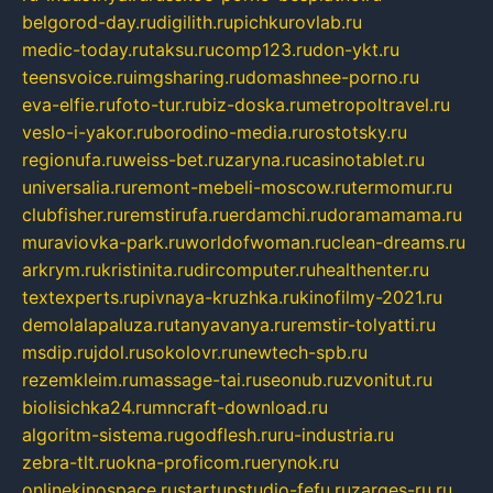
belgorod-day.ru
digilith.ru
pichkurovlab.ru
medic-today.ru
taksu.ru
comp123.ru
don-ykt.ru
teensvoice.ru
imgsharing.ru
domashnee-porno.ru
eva-elfie.ru
foto-tur.ru
biz-doska.ru
metropoltravel.ru
veslo-i-yakor.ru
borodino-media.ru
rostotsky.ru
regionufa.ru
weiss-bet.ru
zaryna.ru
casinotablet.ru
universalia.ru
remont-mebeli-moscow.ru
termomur.ru
clubfisher.ru
remstirufa.ru
erdamchi.ru
doramamama.ru
muraviovka-park.ru
worldofwoman.ru
clean-dreams.ru
arkrym.ru
kristinita.ru
dircomputer.ru
healthenter.ru
textexperts.ru
pivnaya-kruzhka.ru
kinofilmy-2021.ru
demolalapaluza.ru
tanyavanya.ru
remstir-tolyatti.ru
msdip.ru
jdol.ru
sokolovr.ru
newtech-spb.ru
rezemkleim.ru
massage-tai.ru
seonub.ru
zvonitut.ru
biolisichka24.ru
mncraft-download.ru
algoritm-sistema.ru
godflesh.ru
ru-industria.ru
zebra-tlt.ru
okna-proficom.ru
erynok.ru
onlinekinospace.ru
startupstudio-fefu.ru
zarges-ru.ru