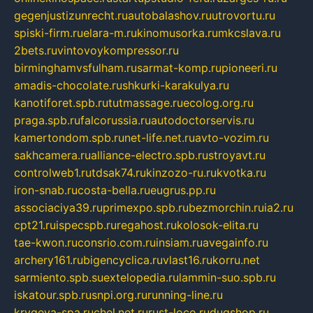
gegenjustizunrecht.ru
autobalashov.ru
utrovortu.ru
spiski-firm.ru
elara-m.ru
kinomusorka.ru
mkcslava.ru
2bets.ru
vintovoykompressor.ru
birminghamvsfulham.ru
sarmat-komp.ru
pioneeri.ru
amadis-chocolate.ru
shkurki-karakulya.ru
kanotiforet.spb.ru
tutmassage.ru
ecolog.org.ru
praga.spb.ru
falcorussia.ru
autodoctorservis.ru
kamertondom.spb.ru
net-life.net.ru
avto-vozim.ru
sakhcamera.ru
alliance-electro.spb.ru
stroyavt.ru
controlweb1.ru
tdsak74.ru
kinzozo-ru.ru
kvotka.ru
iron-snab.ru
costa-bella.ru
eugrus.pp.ru
associaciya39.ru
primexpo.spb.ru
bezmorchin.ru
ia2.ru
cpt21.ru
ispecspb.ru
regahost.ru
kolosok-elita.ru
tae-kwon.ru
consrio.com.ru
insiam.ru
avegainfo.ru
archery161.ru
bigencyclica.ru
vlast16.ru
korru.net
sarmiento.spb.su
extelopedia.ru
lammin-suo.spb.ru
iskatour.spb.ru
snpi.org.ru
running-line.ru
krygeva-spa.ru
chel.net.ru
rust-loco.ru
dugshop.ru