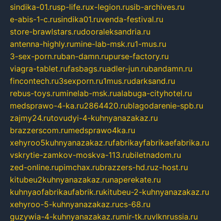
sindika-01.ru
sp-life.ru
x-legion.ru
sib-archives.ru
e-abis-1-c.ru
sindika01.ru
venda-festival.ru
store-brawlstars.ru
dooraleksandria.ru
antenna-highly.ru
mine-lab-msk.ru
1-mus.ru
3-sex-porn.ru
ban-damn.ru
purse-factory.ru
viagra-tablet.ru
fasbags.ru
adler-jun.ru
bandamn.ru
fincontech.ru
3sexporn.ru
1mus.ru
darksand.ru
rebus-toys.ru
minelab-msk.ru
alabuga-cityhotel.ru
medsprawo-4-ka.ru
2864420.ru
blagodarenie-spb.ru
zajmy24.ru
tovudyi-4-kuhnyanazakaz.ru
brazzerscom.ru
medsprawo4ka.ru
xehyroo5kuhnyanazakaz.ru
fabrikayfabrikaefabrika.ru
vskrytie-zamkov-moskva-113.ru
biletnadom.ru
zed-online.ru
pimchax.ru
brazzers-hd.ru
z-host.ru
kitubeu2kuhnyanazakaz.ru
naperekate.ru
kuhnyaofabrikaufabrik.ru
kitubeu-2-kuhnyanazakaz.ru
xehyroo-5-kuhnyanazakaz.ru
cs-68.ru
guzywia-4-kuhnyanazakaz.ru
mir-tk.ru
vlknrussia.ru