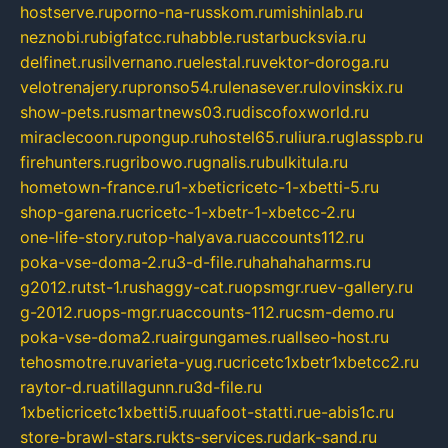
hostserve.ru
porno-na-russkom.ru
mishinlab.ru
neznobi.ru
bigfatcc.ru
habble.ru
starbucksvia.ru
delfinet.ru
silvernano.ru
elestal.ru
vektor-doroga.ru
velotrenajery.ru
pronso54.ru
lenasever.ru
lovinskix.ru
show-pets.ru
smartnews03.ru
discofoxworld.ru
miraclecoon.ru
pongup.ru
hostel65.ru
liura.ru
glasspb.ru
firehunters.ru
gribowo.ru
gnalis.ru
bulkitula.ru
hometown-france.ru
1-xbeticricetc-1-xbetti-5.ru
shop-garena.ru
cricetc-1-xbetr-1-xbetcc-2.ru
one-life-story.ru
top-halyava.ru
accounts112.ru
poka-vse-doma-2.ru
3-d-file.ru
hahahaharms.ru
g2012.ru
tst-1.ru
shaggy-cat.ru
opsmgr.ru
ev-gallery.ru
g-2012.ru
ops-mgr.ru
accounts-112.ru
csm-demo.ru
poka-vse-doma2.ru
airgungames.ru
allseo-host.ru
tehosmotre.ru
varieta-yug.ru
cricetc1xbetr1xbetcc2.ru
raytor-d.ru
atillagunn.ru
3d-file.ru
1xbeticricetc1xbetti5.ru
uafoot-statti.ru
e-abis1c.ru
store-brawl-stars.ru
kts-services.ru
dark-sand.ru