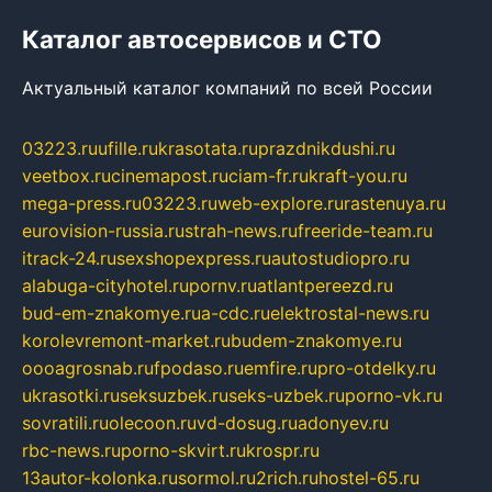
Каталог автосервисов и СТО
Актуальный каталог компаний по всей России
03223.ru
ufille.ru
krasotata.ru
prazdnikdushi.ru
veetbox.ru
cinemapost.ru
ciam-fr.ru
kraft-you.ru
mega-press.ru
03223.ru
web-explore.ru
rastenuya.ru
eurovision-russia.ru
strah-news.ru
freeride-team.ru
itrack-24.ru
sexshopexpress.ru
autostudiopro.ru
alabuga-cityhotel.ru
pornv.ru
atlantpereezd.ru
bud-em-znakomye.ru
a-cdc.ru
elektrostal-news.ru
korolevremont-market.ru
budem-znakomye.ru
oooagrosnab.ru
fpodaso.ru
emfire.ru
pro-otdelky.ru
ukrasotki.ru
seksuzbek.ru
seks-uzbek.ru
porno-vk.ru
sovratili.ru
olecoon.ru
vd-dosug.ru
adonyev.ru
rbc-news.ru
porno-skvirt.ru
krospr.ru
13autor-kolonka.ru
sormol.ru
2rich.ru
hostel-65.ru