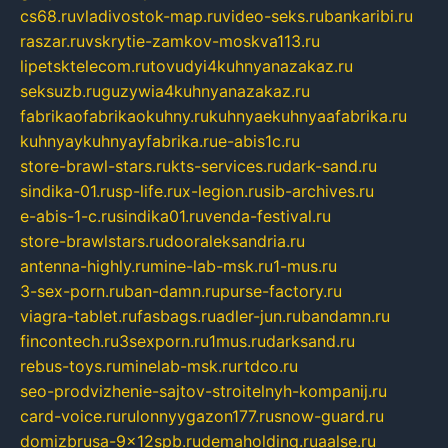
cs68.ru
vladivostok-map.ru
video-seks.ru
bankaribi.ru
raszar.ru
vskrytie-zamkov-moskva113.ru
lipetsktelecom.ru
tovudyi4kuhnyanazakaz.ru
seksuzb.ru
guzywia4kuhnyanazakaz.ru
fabrikaofabrikaokuhny.ru
kuhnyaekuhnyaafabrika.ru
kuhnyaykuhnyayfabrika.ru
e-abis1c.ru
store-brawl-stars.ru
kts-services.ru
dark-sand.ru
sindika-01.ru
sp-life.ru
x-legion.ru
sib-archives.ru
e-abis-1-c.ru
sindika01.ru
venda-festival.ru
store-brawlstars.ru
dooraleksandria.ru
antenna-highly.ru
mine-lab-msk.ru
1-mus.ru
3-sex-porn.ru
ban-damn.ru
purse-factory.ru
viagra-tablet.ru
fasbags.ru
adler-jun.ru
bandamn.ru
fincontech.ru
3sexporn.ru
1mus.ru
darksand.ru
rebus-toys.ru
minelab-msk.ru
rtdco.ru
seo-prodvizhenie-sajtov-stroitelnyh-kompanij.ru
card-voice.ru
rulonnyygazon177.ru
snow-guard.ru
domizbrusa-9x12spb.ru
demaholding.ru
aalse.ru