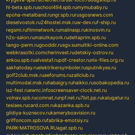
hl-beta.spb.ru
school494.spb.ru
mymubaby.ru
epoha-metalband.ru
ngr.spb.ru
rusgosnews.com
dieselvostok.ru
24hostel.msk.ru
w-dev.ru
f-ship.ru
regsmi.ru
filmnetwork.ru
malinasp.ru
kinosvin.ru
h2o-salon.ru
malutkayork.ru
deltaprim.spb.ru
tango-perm.ru
gooddir.ru
sgv.su
multiki-online.com
webkrasotki.com
cherinvest.ru
detskiy-ostrov.ru
ankou.spb.ru
alvesta1.ru
pdf-creator.ru
nix-files.org.ru
sakhatoday.ru
elektrikersymboler.ru
sputnikyes.ru
golf2club.msk.ru
aeforums.ru
zallclub.ru
multimodal.msk.ru
habaigry.ru
haikko.ru
sobakopedia.ru
isz-fest.ru
ewnc.info
screensaver-clock.net.ru
volnav.spb.ru
comnat.ru
npf.net.ru
7bit.pp.ru
kalugatur.ru
tesiaes.ru
card.com.ru
kazanka.spb.ru
gildiya-kuznecov.ru
kameryboavision.ru
griffoncom.spb.ru
fabrika-emotsiy.ru
PARK-MATROSOVA.RU
agat.spb.ru