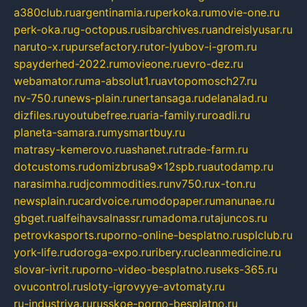
a380club.ru
argentinamia.ru
perkoka.ru
movie-one.ru
perk-oka.ru
g-octopus.ru
sibarchives.ru
andreislyusar.ru
naruto-x.ru
pursefactory.ru
tor-lyubov-i-grom.ru
spayderhed-2022.ru
movieone.ru
evro-dez.ru
webamator.ru
ma-absolut1.ru
avtopomosch27.ru
nv-750.ru
news-plain.ru
nertansaga.ru
delanalad.ru
dizfiles.ru
youtubefree.ru
aria-family.ru
roadli.ru
planeta-samara.ru
mysmartbuy.ru
matrasy-kemerovo.ru
ashanet.ru
trade-farm.ru
dotcustoms.ru
domizbrusa9x12spb.ru
autodamp.ru
narasimha.ru
djcommodities.ru
nv750.ru
x-ton.ru
newsplain.ru
cardvoice.ru
modopaper.ru
manunae.ru
gbget.ru
alfeihavsalnassr.ru
madoma.ru
tajuncos.ru
petrovkasports.ru
porno-online-besplatno.ru
splclub.ru
york-life.ru
doroga-expo.ru
ribery.ru
cleanmedicine.ru
slovar-ivrit.ru
porno-video-besplatno.ru
seks-365.ru
ovucontrol.ru
sloty-igrovyye-avtomaty.ru
ru-industriya.ru
russkoe-porno-besplatno.ru