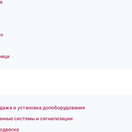
а
во
нецк
одажа и установка допоборудования
анные системы и сигнализации
подвеска