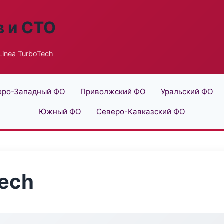
в и СТО
Linea TurboTech
еро-Западный ФО
Приволжский ФО
Уральский ФО
Южный ФО
Северо-Кавказский ФО
Tech