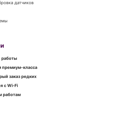
ибровка датчиков
темы
ми
е работы
м премиум-класса
рый заказ редких
 с Wi‑Fi
м работам