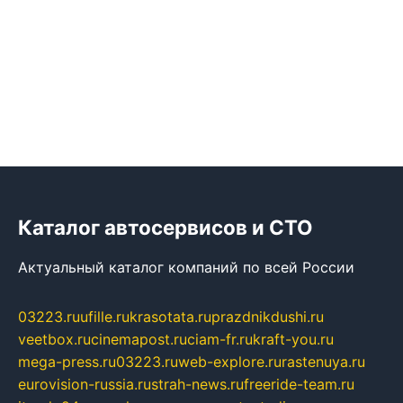
Каталог автосервисов и СТО
Актуальный каталог компаний по всей России
03223.ru
ufille.ru
krasotata.ru
prazdnikdushi.ru
veetbox.ru
cinemapost.ru
ciam-fr.ru
kraft-you.ru
mega-press.ru
03223.ru
web-explore.ru
rastenuya.ru
eurovision-russia.ru
strah-news.ru
freeride-team.ru