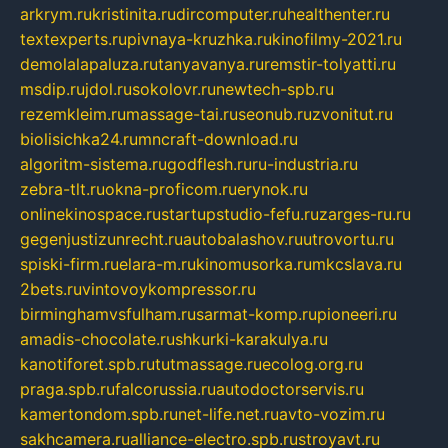
arkrym.ru
kristinita.ru
dircomputer.ru
healthenter.ru
textexperts.ru
pivnaya-kruzhka.ru
kinofilmy-2021.ru
demolalapaluza.ru
tanyavanya.ru
remstir-tolyatti.ru
msdip.ru
jdol.ru
sokolovr.ru
newtech-spb.ru
rezemkleim.ru
massage-tai.ru
seonub.ru
zvonitut.ru
biolisichka24.ru
mncraft-download.ru
algoritm-sistema.ru
godflesh.ru
ru-industria.ru
zebra-tlt.ru
okna-proficom.ru
erynok.ru
onlinekinospace.ru
startupstudio-fefu.ru
zarges-ru.ru
gegenjustizunrecht.ru
autobalashov.ru
utrovortu.ru
spiski-firm.ru
elara-m.ru
kinomusorka.ru
mkcslava.ru
2bets.ru
vintovoykompressor.ru
birminghamvsfulham.ru
sarmat-komp.ru
pioneeri.ru
amadis-chocolate.ru
shkurki-karakulya.ru
kanotiforet.spb.ru
tutmassage.ru
ecolog.org.ru
praga.spb.ru
falcorussia.ru
autodoctorservis.ru
kamertondom.spb.ru
net-life.net.ru
avto-vozim.ru
sakhcamera.ru
alliance-electro.spb.ru
stroyavt.ru