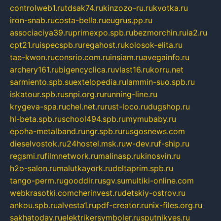
controlweb1.ru
tdsak74.ru
kinzozo-ru.ru
kvotka.ru
iron-snab.ru
costa-bella.ru
eugrus.pp.ru
associaciya39.ru
primexpo.spb.ru
bezmorchin.ru
ia2.ru
cpt21.ru
ispecspb.ru
regahost.ru
kolosok-elita.ru
tae-kwon.ru
consrio.com.ru
insiam.ru
avegainfo.ru
archery161.ru
bigencyclica.ru
vlast16.ru
korru.net
sarmiento.spb.su
extelopedia.ru
lammin-suo.spb.ru
iskatour.spb.ru
snpi.org.ru
running-line.ru
krygeva-spa.ru
chel.net.ru
rust-loco.ru
dugshop.ru
hl-beta.spb.ru
school494.spb.ru
mymubaby.ru
epoha-metalband.ru
ngr.spb.ru
rusgosnews.com
dieselvostok.ru
24hostel.msk.ru
w-dev.ru
f-ship.ru
regsmi.ru
filmnetwork.ru
malinasp.ru
kinosvin.ru
h2o-salon.ru
malutkayork.ru
deltaprim.spb.ru
tango-perm.ru
gooddir.ru
sgv.su
multiki-online.com
webkrasotki.com
cherinvest.ru
detskiy-ostrov.ru
ankou.spb.ru
alvesta1.ru
pdf-creator.ru
nix-files.org.ru
sakhatoday.ru
elektrikersymboler.ru
sputnikyes.ru