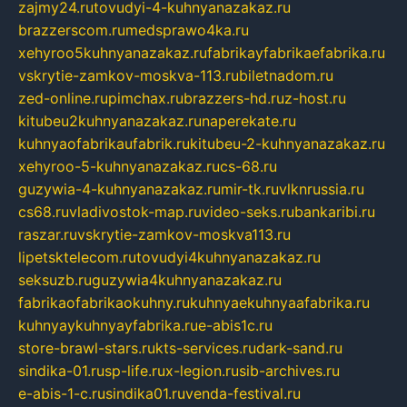
zajmy24.ru
tovudyi-4-kuhnyanazakaz.ru
brazzerscom.ru
medsprawo4ka.ru
xehyroo5kuhnyanazakaz.ru
fabrikayfabrikaefabrika.ru
vskrytie-zamkov-moskva-113.ru
biletnadom.ru
zed-online.ru
pimchax.ru
brazzers-hd.ru
z-host.ru
kitubeu2kuhnyanazakaz.ru
naperekate.ru
kuhnyaofabrikaufabrik.ru
kitubeu-2-kuhnyanazakaz.ru
xehyroo-5-kuhnyanazakaz.ru
cs-68.ru
guzywia-4-kuhnyanazakaz.ru
mir-tk.ru
vlknrussia.ru
cs68.ru
vladivostok-map.ru
video-seks.ru
bankaribi.ru
raszar.ru
vskrytie-zamkov-moskva113.ru
lipetsktelecom.ru
tovudyi4kuhnyanazakaz.ru
seksuzb.ru
guzywia4kuhnyanazakaz.ru
fabrikaofabrikaokuhny.ru
kuhnyaekuhnyaafabrika.ru
kuhnyaykuhnyayfabrika.ru
e-abis1c.ru
store-brawl-stars.ru
kts-services.ru
dark-sand.ru
sindika-01.ru
sp-life.ru
x-legion.ru
sib-archives.ru
e-abis-1-c.ru
sindika01.ru
venda-festival.ru