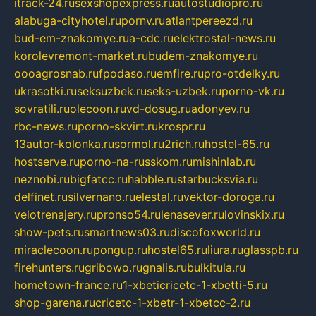
itrack-24.ru
sexshopexpress.ru
autostudiopro.ru
alabuga-cityhotel.ru
pornv.ru
atlantpereezd.ru
bud-em-znakomye.ru
a-cdc.ru
elektrostal-news.ru
korolevremont-market.ru
budem-znakomye.ru
oooagrosnab.ru
fpodaso.ru
emfire.ru
pro-otdelky.ru
ukrasotki.ru
seksuzbek.ru
seks-uzbek.ru
porno-vk.ru
sovratili.ru
olecoon.ru
vd-dosug.ru
adonyev.ru
rbc-news.ru
porno-skvirt.ru
krospr.ru
13autor-kolonka.ru
sormol.ru
2rich.ru
hostel-65.ru
hostserve.ru
porno-na-russkom.ru
mishinlab.ru
neznobi.ru
bigfatcc.ru
habble.ru
starbucksvia.ru
delfinet.ru
silvernano.ru
elestal.ru
vektor-doroga.ru
velotrenajery.ru
pronso54.ru
lenasever.ru
lovinskix.ru
show-pets.ru
smartnews03.ru
discofoxworld.ru
miraclecoon.ru
pongup.ru
hostel65.ru
liura.ru
glasspb.ru
firehunters.ru
gribowo.ru
gnalis.ru
bulkitula.ru
hometown-france.ru
1-xbeticricetc-1-xbetti-5.ru
shop-garena.ru
cricetc-1-xbetr-1-xbetcc-2.ru