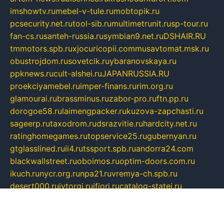
imshowtv.ru
mebel-v-tule.ru
mobtopik.ru
pcsecurity.net.ru
tool-sib.ru
multimetrunit.ru
sp-tour.ru
fan-cs.ru
santeh-russia.ru
symbian9.net.ru
DSHAIR.RU
tmmotors.spb.ru
xjocuricopii.com
musavtomat.msk.ru
obustrojdom.ru
sovetcik.ru
ybaranovskaya.ru
ppknews.ru
cult-alshei.ru
JAPANRUSSIA.RU
proekciyamebel.ru
imper-finans.ru
rim.org.ru
glamourai.ru
brassminus.ru
zabor-pro.ru
ftn.pp.ru
dorogoe58.ru
laimengpacker.ru
kuzova-zapchasti.ru
sageerp.ru
taxodrom.ru
dsrazvitie.ru
hardcity.net.ru
ratinghomegames.ru
topservice25.ru
gubernyan.ru
gtglasslined.ru
ii4.ru
tssport.spb.ru
andorra24.com
blackwallstreet.ru
oboimos.ru
optim-doors.com.ru
ikuch.ru
nycr.org.ru
npa21.ru
vremya-ch.spb.ru
desert000.ru
ivtorgi.ru
ifiori.ru
catalog-statei.ru
dcv.org.ru
spetsmaster174.ru
ipkameryhiseeu.ru
dum26.ru
ruspol.spb.ru
fr-opendp.ru
kam-solnyshko.ru
cheyenne-arapaho.ru
sevzapmetal.spb.ru