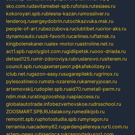
sko.com.ru
davitamebel-spb.ru
fotsis.ru
tesiaes.ru
kokoroyari.spb.ru
blesna-kazan.ru
mossilver.ru
lenderoq.ru
sergeydobrin.ru
tochkazvuka.msk.ru
people-of-art.ru
bezzubova.ru
clubtibet.ru
orior-aks.ru
dynamoauto.ru
szk-favorit.ru
carlines.ru
flatnsk.ru
kingbolenskaner.ru
alex-motor.ru
astroline.net.ru
act1.spb.ru
polyglot.com.ru
gidlipetsk.ru
ooo-driada.ru
detsad125.ru
mir-zdoroviya.ru
bruslanovo.ru
siterem.ru
council.spb.ru
лодкипатриот.рф
kafekolizey.ru
iclub.net.ru
gazon-easy.ru
sugarepilekb.ru
grinox.ru
pylesostineco.ru
msts-ozarenie.ru
kameryjooan.ru
artemovskij.ru
dopler.spb.ru
aid70.ru
metall-perm.ru
ndm.msk.ru
ratingzooshop.ru
apiaccess.ru
globalautotrade.info
bezverhovskoe.ru
drsschool.ru
ZOOSMART.SPB.RU
dalakony.ru
medikijob.ru
remontt.spb.ru
photostudia.spb.ru
myragon.ru
terramia.ru
academy62.ru
gardengallereya.ru
rti.com.ru
artem-news.ru
biserinca.ru
krasnodarkurort.com