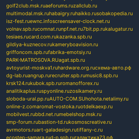
golf2club.msk.ru
aeforums.ru
zallclub.ru
multimodal.msk.ru
habaigry.ru
haikko.ru
sobakopedia.ru
isz-fest.ru
ewnc.info
screensaver-clock.net.ru
volnav.spb.ru
comnat.ru
npf.net.ru
7bit.pp.ru
kalugatur.ru
tesiaes.ru
card.com.ru
kazanka.spb.ru
gildiya-kuznecov.ru
kameryboavision.ru
griffoncom.spb.ru
fabrika-emotsiy.ru
PARK-MATROSOVA.RU
agat.spb.ru
avtoyurist-moskva1.ru
hardware.org.ru
схема-авто.рф
dg-lab.ru
angrup.ru
recruiter.spb.ru
music8.spb.ru
krsk124.ru
kubok.spb.ru
romanofforex.ru
analitikaplus.ru
spyonline.ru
zosikamery.ru
sloboda-ural.pp.ru
AUTO-COM.SU
hohota.net
alimy.ru
online-z.com
aromat-vostoka.ru
otdelkaexp.ru
mobilvest.ru
bbd.net.ru
mebelshop.msk.ru
smp-forum.ru
bastion-td.ru
kosmoscreative.ru
avrmotors.ru
art-galadesign.ru
tiffany-c.ru
ecostep-samara.ru
d-p.spb.ru
галактика73.рф