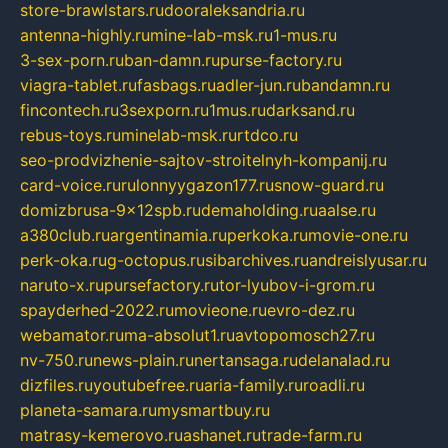
store-brawlstars.ru
dooraleksandria.ru
antenna-highly.ru
mine-lab-msk.ru
1-mus.ru
3-sex-porn.ru
ban-damn.ru
purse-factory.ru
viagra-tablet.ru
fasbags.ru
adler-jun.ru
bandamn.ru
fincontech.ru
3sexporn.ru
1mus.ru
darksand.ru
rebus-toys.ru
minelab-msk.ru
rtdco.ru
seo-prodvizhenie-sajtov-stroitelnyh-kompanij.ru
card-voice.ru
rulonnyygazon177.ru
snow-guard.ru
domizbrusa-9x12spb.ru
demaholding.ru
aalse.ru
a380club.ru
argentinamia.ru
perkoka.ru
movie-one.ru
perk-oka.ru
g-octopus.ru
sibarchives.ru
andreislyusar.ru
naruto-x.ru
pursefactory.ru
tor-lyubov-i-grom.ru
spayderhed-2022.ru
movieone.ru
evro-dez.ru
webamator.ru
ma-absolut1.ru
avtopomosch27.ru
nv-750.ru
news-plain.ru
nertansaga.ru
delanalad.ru
dizfiles.ru
youtubefree.ru
aria-family.ru
roadli.ru
planeta-samara.ru
mysmartbuy.ru
matrasy-kemerovo.ru
ashanet.ru
trade-farm.ru