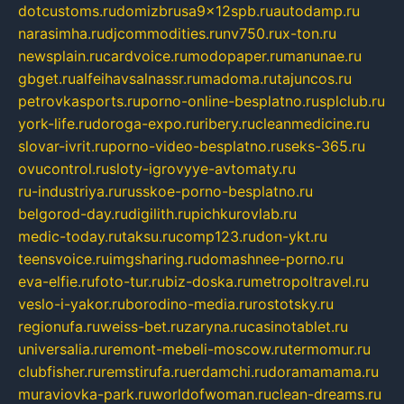
dotcustoms.ru
domizbrusa9x12spb.ru
autodamp.ru
narasimha.ru
djcommodities.ru
nv750.ru
x-ton.ru
newsplain.ru
cardvoice.ru
modopaper.ru
manunae.ru
gbget.ru
alfeihavsalnassr.ru
madoma.ru
tajuncos.ru
petrovkasports.ru
porno-online-besplatno.ru
splclub.ru
york-life.ru
doroga-expo.ru
ribery.ru
cleanmedicine.ru
slovar-ivrit.ru
porno-video-besplatno.ru
seks-365.ru
ovucontrol.ru
sloty-igrovyye-avtomaty.ru
ru-industriya.ru
russkoe-porno-besplatno.ru
belgorod-day.ru
digilith.ru
pichkurovlab.ru
medic-today.ru
taksu.ru
comp123.ru
don-ykt.ru
teensvoice.ru
imgsharing.ru
domashnee-porno.ru
eva-elfie.ru
foto-tur.ru
biz-doska.ru
metropoltravel.ru
veslo-i-yakor.ru
borodino-media.ru
rostotsky.ru
regionufa.ru
weiss-bet.ru
zaryna.ru
casinotablet.ru
universalia.ru
remont-mebeli-moscow.ru
termomur.ru
clubfisher.ru
remstirufa.ru
erdamchi.ru
doramamama.ru
muraviovka-park.ru
worldofwoman.ru
clean-dreams.ru