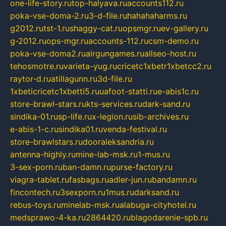
one-life-story.ru
top-halyava.ru
accounts112.ru
poka-vse-doma-2.ru
3-d-file.ru
hahahaharms.ru
g2012.ru
tst-1.ru
shaggy-cat.ru
opsmgr.ru
ev-gallery.ru
g-2012.ru
ops-mgr.ru
accounts-112.ru
csm-demo.ru
poka-vse-doma2.ru
airgungames.ru
allseo-host.ru
tehosmotre.ru
varieta-yug.ru
cricetc1xbetr1xbetcc2.ru
raytor-d.ru
atillagunn.ru
3d-file.ru
1xbeticricetc1xbetti5.ru
uafoot-statti.ru
e-abis1c.ru
store-brawl-stars.ru
kts-services.ru
dark-sand.ru
sindika-01.ru
sp-life.ru
x-legion.ru
sib-archives.ru
e-abis-1-c.ru
sindika01.ru
venda-festival.ru
store-brawlstars.ru
dooraleksandria.ru
antenna-highly.ru
mine-lab-msk.ru
1-mus.ru
3-sex-porn.ru
ban-damn.ru
purse-factory.ru
viagra-tablet.ru
fasbags.ru
adler-jun.ru
bandamn.ru
fincontech.ru
3sexporn.ru
1mus.ru
darksand.ru
rebus-toys.ru
minelab-msk.ru
alabuga-cityhotel.ru
medsprawo-4-ka.ru
2864420.ru
blagodarenie-spb.ru