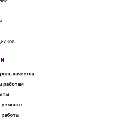
ния
я
дисков
ми
роль качества
м работам
меты
и ремонте
е работы