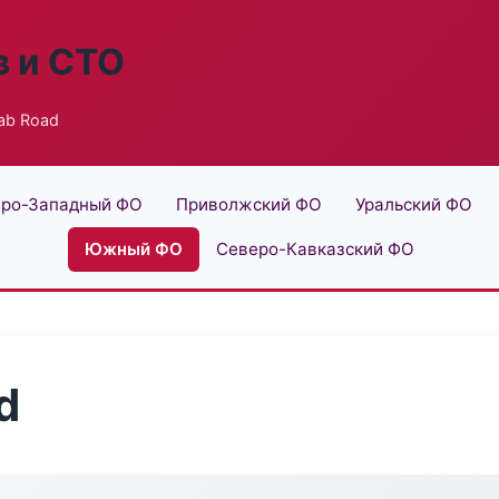
в и СТО
ab Road
ро-Западный ФО
Приволжский ФО
Уральский ФО
Южный ФО
Северо-Кавказский ФО
d