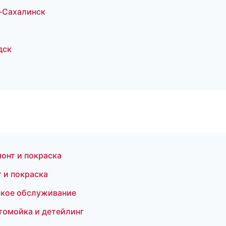
-Сахалинск
дск
монт и покраска
 и покраска
ское обслуживание
втомойка и детейлинг