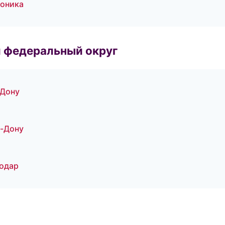
роника
 федеральный округ
-Дону
а-Дону
нодар