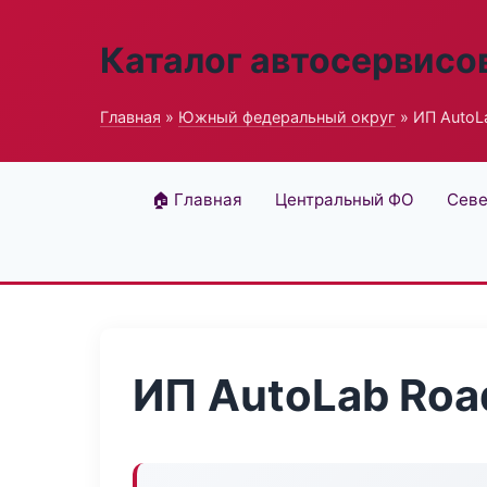
Каталог автосервисо
Главная
»
Южный федеральный округ
» ИП AutoL
🏠 Главная
Центральный ФО
Севе
ИП AutoLab Roa