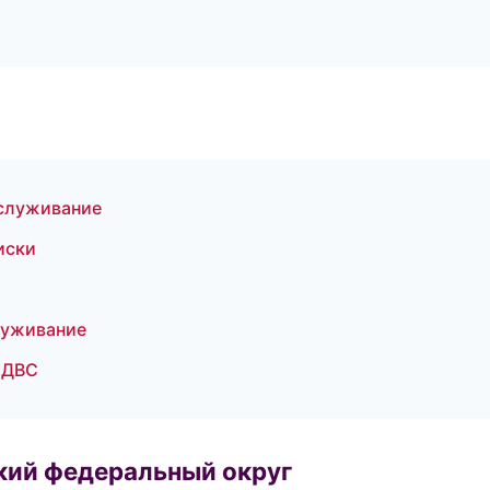
бслуживание
иски
луживание
а ДВС
ский федеральный округ