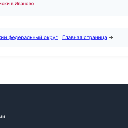
иски в Иваново
кий федеральный округ
|
Главная страница
→
сии