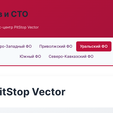
в и СТО
-центр PitStop Vector
ро-Западный ФО
Приволжский ФО
Уральский ФО
Южный ФО
Северо-Кавказский ФО
tStop Vector