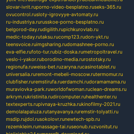
slovar-ivrit.ru
porno-video-besplatno.ru
seks-365.ru
ovucontrol.ru
sloty-igrovyye-avtomaty.ru
ru-industriya.ru
russkoe-porno-besplatno.ru
belgorod-day.ru
digilith.ru
pichkurovlab.ru
medic-today.ru
taksu.ru
comp123.ru
don-ykt.ru
teensvoice.ru
imgsharing.ru
domashnee-porno.ru
eva-elfie.ru
foto-tur.ru
biz-doska.ru
metropoltravel.ru
veslo-i-yakor.ru
borodino-media.ru
rostotsky.ru
regionufa.ru
weiss-bet.ru
zaryna.ru
casinotablet.ru
universalia.ru
remont-mebeli-moscow.ru
termomur.ru
clubfisher.ru
remstirufa.ru
erdamchi.ru
doramamama.ru
muraviovka-park.ru
worldofwoman.ru
clean-dreams.ru
arkrym.ru
kristinita.ru
dircomputer.ru
healthenter.ru
textexperts.ru
pivnaya-kruzhka.ru
kinofilmy-2021.ru
demolalapaluza.ru
tanyavanya.ru
remstir-tolyatti.ru
msdip.ru
jdol.ru
sokolovr.ru
newtech-spb.ru
rezemkleim.ru
massage-tai.ru
seonub.ru
zvonitut.ru