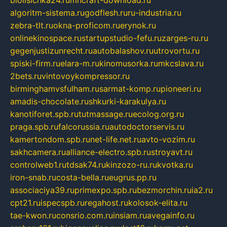
biolisichka24.ru
mncraft-download.ru
algoritm-sistema.ru
godflesh.ru
ru-industria.ru
zebra-tlt.ru
okna-proficom.ru
erynok.ru
onlinekinospace.ru
startupstudio-fefu.ru
zarges-ru.ru
gegenjustizunrecht.ru
autobalashov.ru
utrovortu.ru
spiski-firm.ru
elara-m.ru
kinomusorka.ru
mkcslava.ru
2bets.ru
vintovoykompressor.ru
birminghamvsfulham.ru
sarmat-komp.ru
pioneeri.ru
amadis-chocolate.ru
shkurki-karakulya.ru
kanotiforet.spb.ru
tutmassage.ru
ecolog.org.ru
praga.spb.ru
falcorussia.ru
autodoctorservis.ru
kamertondom.spb.ru
net-life.net.ru
avto-vozim.ru
sakhcamera.ru
alliance-electro.spb.ru
stroyavt.ru
controlweb1.ru
tdsak74.ru
kinzozo-ru.ru
kvotka.ru
iron-snab.ru
costa-bella.ru
eugrus.pp.ru
associaciya39.ru
primexpo.spb.ru
bezmorchin.ru
ia2.ru
cpt21.ru
ispecspb.ru
regahost.ru
kolosok-elita.ru
tae-kwon.ru
consrio.com.ru
insiam.ru
avegainfo.ru