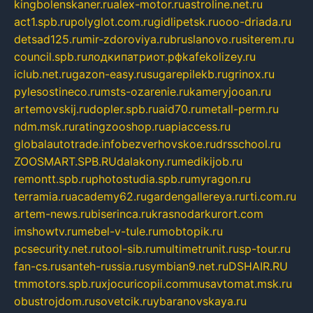
kingbolenskaner.ru
alex-motor.ru
astroline.net.ru
act1.spb.ru
polyglot.com.ru
gidlipetsk.ru
ooo-driada.ru
detsad125.ru
mir-zdoroviya.ru
bruslanovo.ru
siterem.ru
council.spb.ru
лодкипатриот.рф
kafekolizey.ru
iclub.net.ru
gazon-easy.ru
sugarepilekb.ru
grinox.ru
pylesostineco.ru
msts-ozarenie.ru
kameryjooan.ru
artemovskij.ru
dopler.spb.ru
aid70.ru
metall-perm.ru
ndm.msk.ru
ratingzooshop.ru
apiaccess.ru
globalautotrade.info
bezverhovskoe.ru
drsschool.ru
ZOOSMART.SPB.RU
dalakony.ru
medikijob.ru
remontt.spb.ru
photostudia.spb.ru
myragon.ru
terramia.ru
academy62.ru
gardengallereya.ru
rti.com.ru
artem-news.ru
biserinca.ru
krasnodarkurort.com
imshowtv.ru
mebel-v-tule.ru
mobtopik.ru
pcsecurity.net.ru
tool-sib.ru
multimetrunit.ru
sp-tour.ru
fan-cs.ru
santeh-russia.ru
symbian9.net.ru
DSHAIR.RU
tmmotors.spb.ru
xjocuricopii.com
musavtomat.msk.ru
obustrojdom.ru
sovetcik.ru
ybaranovskaya.ru