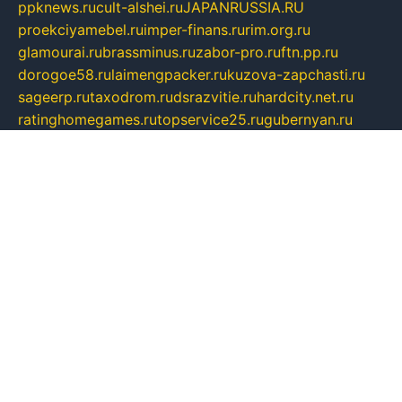
ppknews.ru
cult-alshei.ru
JAPANRUSSIA.RU
proekciyamebel.ru
imper-finans.ru
rim.org.ru
glamourai.ru
brassminus.ru
zabor-pro.ru
ftn.pp.ru
dorogoe58.ru
laimengpacker.ru
kuzova-zapchasti.ru
sageerp.ru
taxodrom.ru
dsrazvitie.ru
hardcity.net.ru
ratinghomegames.ru
topservice25.ru
gubernyan.ru
gtglasslined.ru
ii4.ru
tssport.spb.ru
andorra24.com
blackwallstreet.ru
oboimos.ru
optim-doors.com.ru
ikuch.ru
nycr.org.ru
npa21.ru
vremya-ch.spb.ru
desert000.ru
ivtorgi.ru
ifiori.ru
catalog-statei.ru
dcv.org.ru
spetsmaster174.ru
ipkameryhiseeu.ru
dum26.ru
ruspol.spb.ru
fr-opendp.ru
kam-solnyshko.ru
cheyenne-arapaho.ru
sevzapmetal.spb.ru
ted-lapidus.spb.ru
parasite-eliminator.ru
sigma-complete.ru
modernworld.ru
dama-moda.ru
eholot-group.ru
sk-nvkz.ru
DRONGOLD.RU
democratia2.ru
i-farmer.ru
mass-sport.org
jablonex.spb.ru
bookmess.ru
linkword.ru