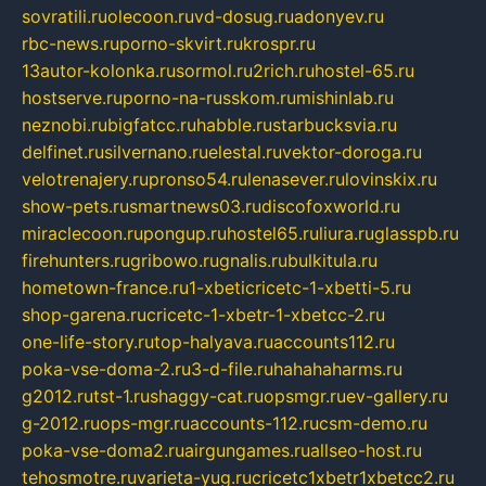
sovratili.ru
olecoon.ru
vd-dosug.ru
adonyev.ru
rbc-news.ru
porno-skvirt.ru
krospr.ru
13autor-kolonka.ru
sormol.ru
2rich.ru
hostel-65.ru
hostserve.ru
porno-na-russkom.ru
mishinlab.ru
neznobi.ru
bigfatcc.ru
habble.ru
starbucksvia.ru
delfinet.ru
silvernano.ru
elestal.ru
vektor-doroga.ru
velotrenajery.ru
pronso54.ru
lenasever.ru
lovinskix.ru
show-pets.ru
smartnews03.ru
discofoxworld.ru
miraclecoon.ru
pongup.ru
hostel65.ru
liura.ru
glasspb.ru
firehunters.ru
gribowo.ru
gnalis.ru
bulkitula.ru
hometown-france.ru
1-xbeticricetc-1-xbetti-5.ru
shop-garena.ru
cricetc-1-xbetr-1-xbetcc-2.ru
one-life-story.ru
top-halyava.ru
accounts112.ru
poka-vse-doma-2.ru
3-d-file.ru
hahahaharms.ru
g2012.ru
tst-1.ru
shaggy-cat.ru
opsmgr.ru
ev-gallery.ru
g-2012.ru
ops-mgr.ru
accounts-112.ru
csm-demo.ru
poka-vse-doma2.ru
airgungames.ru
allseo-host.ru
tehosmotre.ru
varieta-yug.ru
cricetc1xbetr1xbetcc2.ru