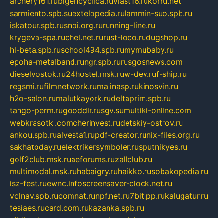
archery161.ru
bigencyclica.ru
vlast16.ru
korru.net
sarmiento.spb.su
extelopedia.ru
lammin-suo.spb.ru
iskatour.spb.ru
snpi.org.ru
running-line.ru
krygeva-spa.ru
chel.net.ru
rust-loco.ru
dugshop.ru
hl-beta.spb.ru
school494.spb.ru
mymubaby.ru
epoha-metalband.ru
ngr.spb.ru
rusgosnews.com
dieselvostok.ru
24hostel.msk.ru
w-dev.ru
f-ship.ru
regsmi.ru
filmnetwork.ru
malinasp.ru
kinosvin.ru
h2o-salon.ru
malutkayork.ru
deltaprim.spb.ru
tango-perm.ru
gooddir.ru
sgv.su
multiki-online.com
webkrasotki.com
cherinvest.ru
detskiy-ostrov.ru
ankou.spb.ru
alvesta1.ru
pdf-creator.ru
nix-files.org.ru
sakhatoday.ru
elektrikersymboler.ru
sputnikyes.ru
golf2club.msk.ru
aeforums.ru
zallclub.ru
multimodal.msk.ru
habaigry.ru
haikko.ru
sobakopedia.ru
isz-fest.ru
ewnc.info
screensaver-clock.net.ru
volnav.spb.ru
comnat.ru
npf.net.ru
7bit.pp.ru
kalugatur.ru
tesiaes.ru
card.com.ru
kazanka.spb.ru