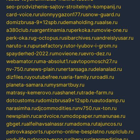
seo-prodvizhenie-sajtov-stroitelnyh-kompanij.ru
card-voice.ru
rulonnyygazon177.ru
snow-guard.ru
domizbrusa-9x12spb.ru
demaholding.ru
aalse.ru
a380club.ru
argentinamia.ru
perkoka.ru
movie-one.ru
perk-oka.ru
g-octopus.ru
sibarchives.ru
andreislyusar.ru
naruto-x.ru
pursefactory.ru
tor-lyubov-i-grom.ru
spayderhed-2022.ru
movieone.ru
evro-dez.ru
webamator.ru
ma-absolut1.ru
avtopomosch27.ru
nv-750.ru
news-plain.ru
nertansaga.ru
delanalad.ru
dizfiles.ru
youtubefree.ru
aria-family.ru
roadli.ru
planeta-samara.ru
mysmartbuy.ru
matrasy-kemerovo.ru
ashanet.ru
trade-farm.ru
dotcustoms.ru
domizbrusa9x12spb.ru
autodamp.ru
narasimha.ru
djcommodities.ru
nv750.ru
x-ton.ru
newsplain.ru
cardvoice.ru
modopaper.ru
manunae.ru
gbget.ru
alfeihavsalnassr.ru
madoma.ru
tajuncos.ru
petrovkasports.ru
porno-online-besplatno.ru
splclub.ru
york-life.ru
doroga-expo.ru
ribery.ru
cleanmedicine.ru