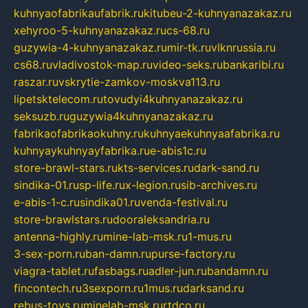
kuhnyaofabrikaufabrik.ru
kitubeu-2-kuhnyanazakaz.ru
xehyroo-5-kuhnyanazakaz.ru
cs-68.ru
guzywia-4-kuhnyanazakaz.ru
mir-tk.ru
vlknrussia.ru
cs68.ru
vladivostok-map.ru
video-seks.ru
bankaribi.ru
raszar.ru
vskrytie-zamkov-moskva113.ru
lipetsktelecom.ru
tovudyi4kuhnyanazakaz.ru
seksuzb.ru
guzywia4kuhnyanazakaz.ru
fabrikaofabrikaokuhny.ru
kuhnyaekuhnyaafabrika.ru
kuhnyaykuhnyayfabrika.ru
e-abis1c.ru
store-brawl-stars.ru
kts-services.ru
dark-sand.ru
sindika-01.ru
sp-life.ru
x-legion.ru
sib-archives.ru
e-abis-1-c.ru
sindika01.ru
venda-festival.ru
store-brawlstars.ru
dooraleksandria.ru
antenna-highly.ru
mine-lab-msk.ru
1-mus.ru
3-sex-porn.ru
ban-damn.ru
purse-factory.ru
viagra-tablet.ru
fasbags.ru
adler-jun.ru
bandamn.ru
fincontech.ru
3sexporn.ru
1mus.ru
darksand.ru
rebus-toys.ru
minelab-msk.ru
rtdco.ru