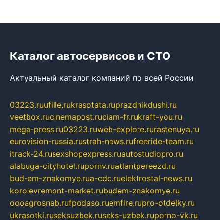
Каталог автосервисов и СТО
Актуальный каталог компаний по всей России
03223.ru
ufille.ru
krasotata.ru
prazdnikdushi.ru
veetbox.ru
cinemapost.ru
ciam-fr.ru
kraft-you.ru
mega-press.ru
03223.ru
web-explore.ru
rastenuya.ru
eurovision-russia.ru
strah-news.ru
freeride-team.ru
itrack-24.ru
sexshopexpress.ru
autostudiopro.ru
alabuga-cityhotel.ru
pornv.ru
atlantpereezd.ru
bud-em-znakomye.ru
a-cdc.ru
elektrostal-news.ru
korolevremont-market.ru
budem-znakomye.ru
oooagrosnab.ru
fpodaso.ru
emfire.ru
pro-otdelky.ru
ukrasotki.ru
seksuzbek.ru
seks-uzbek.ru
porno-vk.ru