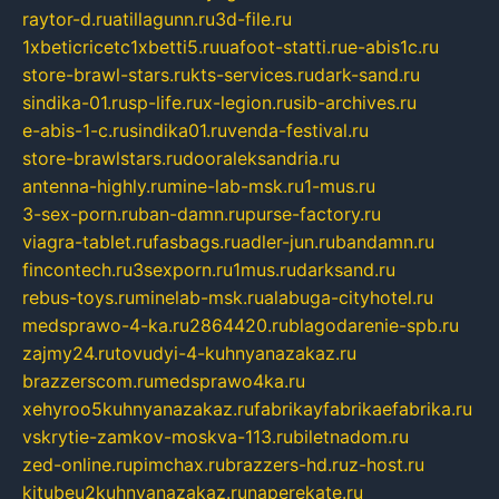
raytor-d.ru
atillagunn.ru
3d-file.ru
1xbeticricetc1xbetti5.ru
uafoot-statti.ru
e-abis1c.ru
store-brawl-stars.ru
kts-services.ru
dark-sand.ru
sindika-01.ru
sp-life.ru
x-legion.ru
sib-archives.ru
e-abis-1-c.ru
sindika01.ru
venda-festival.ru
store-brawlstars.ru
dooraleksandria.ru
antenna-highly.ru
mine-lab-msk.ru
1-mus.ru
3-sex-porn.ru
ban-damn.ru
purse-factory.ru
viagra-tablet.ru
fasbags.ru
adler-jun.ru
bandamn.ru
fincontech.ru
3sexporn.ru
1mus.ru
darksand.ru
rebus-toys.ru
minelab-msk.ru
alabuga-cityhotel.ru
medsprawo-4-ka.ru
2864420.ru
blagodarenie-spb.ru
zajmy24.ru
tovudyi-4-kuhnyanazakaz.ru
brazzerscom.ru
medsprawo4ka.ru
xehyroo5kuhnyanazakaz.ru
fabrikayfabrikaefabrika.ru
vskrytie-zamkov-moskva-113.ru
biletnadom.ru
zed-online.ru
pimchax.ru
brazzers-hd.ru
z-host.ru
kitubeu2kuhnyanazakaz.ru
naperekate.ru