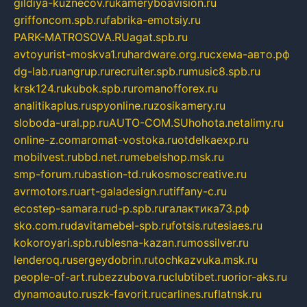
gildiya-kuznecov.ru
kameryboavision.ru
griffoncom.spb.ru
fabrika-emotsiy.ru
PARK-MATROSOVA.RU
agat.spb.ru
avtoyurist-moskva1.ru
hardware.org.ru
схема-авто.рф
dg-lab.ru
angrup.ru
recruiter.spb.ru
music8.spb.ru
krsk124.ru
kubok.spb.ru
romanofforex.ru
analitikaplus.ru
spyonline.ru
zosikamery.ru
sloboda-ural.pp.ru
AUTO-COM.SU
hohota.net
alimy.ru
online-z.com
aromat-vostoka.ru
otdelkaexp.ru
mobilvest.ru
bbd.net.ru
mebelshop.msk.ru
smp-forum.ru
bastion-td.ru
kosmoscreative.ru
avrmotors.ru
art-galadesign.ru
tiffany-c.ru
ecostep-samara.ru
d-p.spb.ru
галактика73.рф
sko.com.ru
davitamebel-spb.ru
fotsis.ru
tesiaes.ru
kokoroyari.spb.ru
blesna-kazan.ru
mossilver.ru
lenderoq.ru
sergeydobrin.ru
tochkazvuka.msk.ru
people-of-art.ru
bezzubova.ru
clubtibet.ru
orior-aks.ru
dynamoauto.ru
szk-favorit.ru
carlines.ru
flatnsk.ru