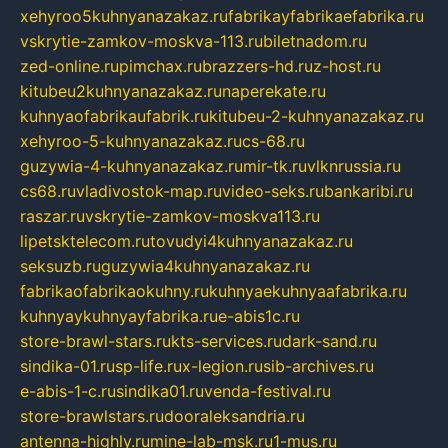
xehyroo5kuhnyanazakaz.ru
fabrikayfabrikaefabrika.ru
vskrytie-zamkov-moskva-113.ru
biletnadom.ru
zed-online.ru
pimchax.ru
brazzers-hd.ru
z-host.ru
kitubeu2kuhnyanazakaz.ru
naperekate.ru
kuhnyaofabrikaufabrik.ru
kitubeu-2-kuhnyanazakaz.ru
xehyroo-5-kuhnyanazakaz.ru
cs-68.ru
guzywia-4-kuhnyanazakaz.ru
mir-tk.ru
vlknrussia.ru
cs68.ru
vladivostok-map.ru
video-seks.ru
bankaribi.ru
raszar.ru
vskrytie-zamkov-moskva113.ru
lipetsktelecom.ru
tovudyi4kuhnyanazakaz.ru
seksuzb.ru
guzywia4kuhnyanazakaz.ru
fabrikaofabrikaokuhny.ru
kuhnyaekuhnyaafabrika.ru
kuhnyaykuhnyayfabrika.ru
e-abis1c.ru
store-brawl-stars.ru
kts-services.ru
dark-sand.ru
sindika-01.ru
sp-life.ru
x-legion.ru
sib-archives.ru
e-abis-1-c.ru
sindika01.ru
venda-festival.ru
store-brawlstars.ru
dooraleksandria.ru
antenna-highly.ru
mine-lab-msk.ru
1-mus.ru