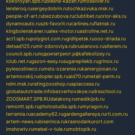
kokoroyari.spb.ru
blesna-kazan.ru
mossilver.ru
lenderoq.ru
sergeydobrin.ru
tochkazvuka.msk.ru
people-of-art.ru
bezzubova.ru
clubtibet.ru
orior-aks.ru
dynamoauto.ru
szk-favorit.ru
carlines.ru
flatnsk.ru
kingbolenskaner.ru
alex-motor.ru
astroline.net.ru
act1.spb.ru
polyglot.com.ru
gidlipetsk.ru
ooo-driada.ru
detsad125.ru
mir-zdoroviya.ru
bruslanovo.ru
siterem.ru
council.spb.ru
лодкипатриот.рф
kafekolizey.ru
iclub.net.ru
gazon-easy.ru
sugarepilekb.ru
grinox.ru
pylesostineco.ru
msts-ozarenie.ru
kameryjooan.ru
artemovskij.ru
dopler.spb.ru
aid70.ru
metall-perm.ru
ndm.msk.ru
ratingzooshop.ru
apiaccess.ru
globalautotrade.info
bezverhovskoe.ru
drsschool.ru
ZOOSMART.SPB.RU
dalakony.ru
medikijob.ru
remontt.spb.ru
photostudia.spb.ru
myragon.ru
terramia.ru
academy62.ru
gardengallereya.ru
rti.com.ru
artem-news.ru
biserinca.ru
krasnodarkurort.com
imshowtv.ru
mebel-v-tule.ru
mobtopik.ru