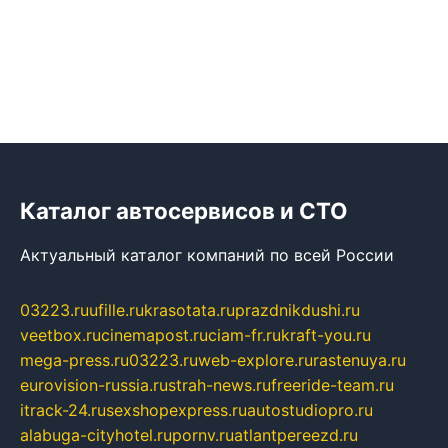
Каталог автосервисов и СТО
Актуальный каталог компаний по всей России
03223.ru
ufille.ru
krasotata.ru
prazdnikdushi.ru
veetbox.ru
cinemapost.ru
ciam-fr.ru
kraft-you.ru
mega-press.ru
03223.ru
web-explore.ru
rastenuya.ru
eurovision-russia.ru
strah-news.ru
freeride-team.ru
itrack-24.ru
sexshopexpress.ru
autostudiopro.ru
alabuga-cityhotel.ru
pornv.ru
atlantpereezd.ru