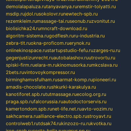
demolalapaluza.ru
tanyavanya.ru
remstir-tolyatti.ru
msdip.ru
jdol.ru
sokolovr.ru
newtech-spb.ru
rezemkleim.ru
massage-tai.ru
seonub.ru
zvonitut.ru
biolisichka24.ru
mncraft-download.ru
algoritm-sistema.ru
godflesh.ru
ru-industria.ru
zebra-tlt.ru
okna-proficom.ru
erynok.ru
onlinekinospace.ru
startupstudio-fefu.ru
zarges-ru.ru
gegenjustizunrecht.ru
autobalashov.ru
utrovortu.ru
spiski-firm.ru
elara-m.ru
kinomusorka.ru
mkcslava.ru
2bets.ru
vintovoykompressor.ru
birminghamvsfulham.ru
sarmat-komp.ru
pioneeri.ru
amadis-chocolate.ru
shkurki-karakulya.ru
kanotiforet.spb.ru
tutmassage.ru
ecolog.org.ru
praga.spb.ru
falcorussia.ru
autodoctorservis.ru
kamertondom.spb.ru
net-life.net.ru
avto-vozim.ru
sakhcamera.ru
alliance-electro.spb.ru
stroyavt.ru
controlweb1.ru
tdsak74.ru
kinzozo-ru.ru
kvotka.ru
iron-snab.ru
costa-bella.ru
eugrus.pp.ru