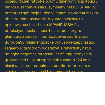
pcsecurity.net.ru
tool-sib.ru
multimetrunit.ru
sp-tour.ru
fan-cs.ru
santeh-russia.ru
symbian9.net.ru
DSHAIR.RU
tmmotors.spb.ru
xjocuricopii.com
musavtomat.msk.ru
obustrojdom.ru
sovetcik.ru
ybaranovskaya.ru
ppknews.ru
cult-alshei.ru
JAPANRUSSIA.RU
proekciyamebel.ru
imper-finans.ru
rim.org.ru
glamourai.ru
brassminus.ru
zabor-pro.ru
ftn.pp.ru
dorogoe58.ru
laimengpacker.ru
kuzova-zapchasti.ru
sageerp.ru
taxodrom.ru
dsrazvitie.ru
hardcity.net.ru
ratinghomegames.ru
topservice25.ru
gubernyan.ru
gtglasslined.ru
ii4.ru
tssport.spb.ru
andorra24.com
blackwallstreet.ru
oboimos.ru
optim-doors.com.ru
ikuch.ru
nycr.org.ru
npa21.ru
vremya-ch.spb.ru
desert000.ru
ivtorgi.ru
ifiori.ru
catalog-statei.ru
dcv.org.ru
spetsmaster174.ru
ipkameryhiseeu.ru
dum26.ru
ruspol.spb.ru
fr-opendp.ru
kam-solnyshko.ru
cheyenne-arapaho.ru
sevzapmetal.spb.ru
ted-lapidus.spb.ru
parasite-eliminator.ru