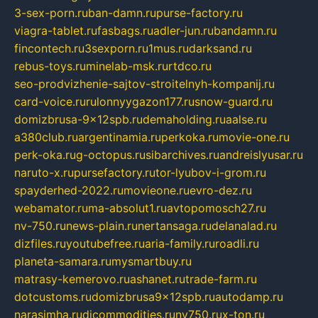
3-sex-porn.ru
ban-damn.ru
purse-factory.ru
viagra-tablet.ru
fasbags.ru
adler-jun.ru
bandamn.ru
fincontech.ru
3sexporn.ru
1mus.ru
darksand.ru
rebus-toys.ru
minelab-msk.ru
rtdco.ru
seo-prodvizhenie-sajtov-stroitelnyh-kompanij.ru
card-voice.ru
rulonnyygazon177.ru
snow-guard.ru
domizbrusa-9x12spb.ru
demaholding.ru
aalse.ru
a380club.ru
argentinamia.ru
perkoka.ru
movie-one.ru
perk-oka.ru
g-octopus.ru
sibarchives.ru
andreislyusar.ru
naruto-x.ru
pursefactory.ru
tor-lyubov-i-grom.ru
spayderhed-2022.ru
movieone.ru
evro-dez.ru
webamator.ru
ma-absolut1.ru
avtopomosch27.ru
nv-750.ru
news-plain.ru
nertansaga.ru
delanalad.ru
dizfiles.ru
youtubefree.ru
aria-family.ru
roadli.ru
planeta-samara.ru
mysmartbuy.ru
matrasy-kemerovo.ru
ashanet.ru
trade-farm.ru
dotcustoms.ru
domizbrusa9x12spb.ru
autodamp.ru
narasimha.ru
djcommodities.ru
nv750.ru
x-ton.ru