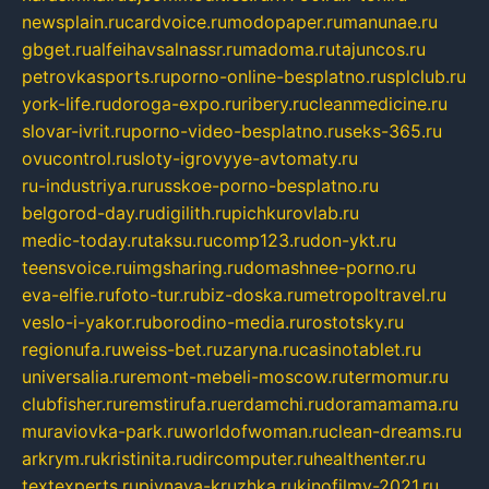
newsplain.ru
cardvoice.ru
modopaper.ru
manunae.ru
gbget.ru
alfeihavsalnassr.ru
madoma.ru
tajuncos.ru
petrovkasports.ru
porno-online-besplatno.ru
splclub.ru
york-life.ru
doroga-expo.ru
ribery.ru
cleanmedicine.ru
slovar-ivrit.ru
porno-video-besplatno.ru
seks-365.ru
ovucontrol.ru
sloty-igrovyye-avtomaty.ru
ru-industriya.ru
russkoe-porno-besplatno.ru
belgorod-day.ru
digilith.ru
pichkurovlab.ru
medic-today.ru
taksu.ru
comp123.ru
don-ykt.ru
teensvoice.ru
imgsharing.ru
domashnee-porno.ru
eva-elfie.ru
foto-tur.ru
biz-doska.ru
metropoltravel.ru
veslo-i-yakor.ru
borodino-media.ru
rostotsky.ru
regionufa.ru
weiss-bet.ru
zaryna.ru
casinotablet.ru
universalia.ru
remont-mebeli-moscow.ru
termomur.ru
clubfisher.ru
remstirufa.ru
erdamchi.ru
doramamama.ru
muraviovka-park.ru
worldofwoman.ru
clean-dreams.ru
arkrym.ru
kristinita.ru
dircomputer.ru
healthenter.ru
textexperts.ru
pivnaya-kruzhka.ru
kinofilmy-2021.ru