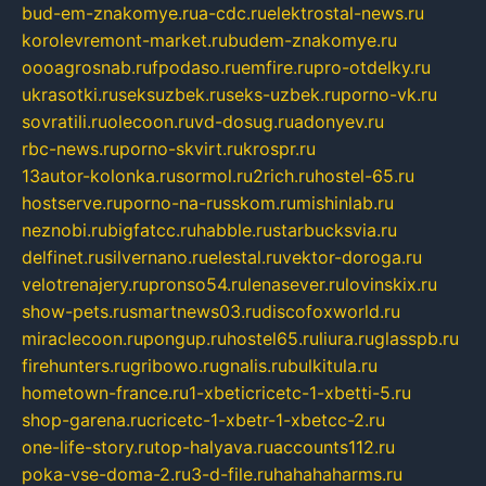
bud-em-znakomye.ru
a-cdc.ru
elektrostal-news.ru
korolevremont-market.ru
budem-znakomye.ru
oooagrosnab.ru
fpodaso.ru
emfire.ru
pro-otdelky.ru
ukrasotki.ru
seksuzbek.ru
seks-uzbek.ru
porno-vk.ru
sovratili.ru
olecoon.ru
vd-dosug.ru
adonyev.ru
rbc-news.ru
porno-skvirt.ru
krospr.ru
13autor-kolonka.ru
sormol.ru
2rich.ru
hostel-65.ru
hostserve.ru
porno-na-russkom.ru
mishinlab.ru
neznobi.ru
bigfatcc.ru
habble.ru
starbucksvia.ru
delfinet.ru
silvernano.ru
elestal.ru
vektor-doroga.ru
velotrenajery.ru
pronso54.ru
lenasever.ru
lovinskix.ru
show-pets.ru
smartnews03.ru
discofoxworld.ru
miraclecoon.ru
pongup.ru
hostel65.ru
liura.ru
glasspb.ru
firehunters.ru
gribowo.ru
gnalis.ru
bulkitula.ru
hometown-france.ru
1-xbeticricetc-1-xbetti-5.ru
shop-garena.ru
cricetc-1-xbetr-1-xbetcc-2.ru
one-life-story.ru
top-halyava.ru
accounts112.ru
poka-vse-doma-2.ru
3-d-file.ru
hahahaharms.ru