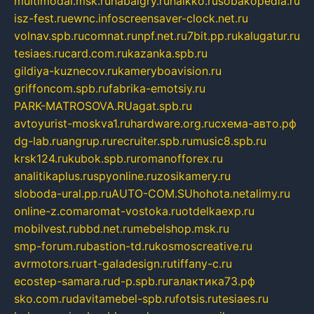
multimodal.msk.ru
habaigry.ru
haikko.ru
sobakopedia.ru
isz-fest.ru
ewnc.info
screensaver-clock.net.ru
volnav.spb.ru
comnat.ru
npf.net.ru
7bit.pp.ru
kalugatur.ru
tesiaes.ru
card.com.ru
kazanka.spb.ru
gildiya-kuznecov.ru
kameryboavision.ru
griffoncom.spb.ru
fabrika-emotsiy.ru
PARK-MATROSOVA.RU
agat.spb.ru
avtoyurist-moskva1.ru
hardware.org.ru
схема-авто.рф
dg-lab.ru
angrup.ru
recruiter.spb.ru
music8.spb.ru
krsk124.ru
kubok.spb.ru
romanofforex.ru
analitikaplus.ru
spyonline.ru
zosikamery.ru
sloboda-ural.pp.ru
AUTO-COM.SU
hohota.net
alimy.ru
online-z.com
aromat-vostoka.ru
otdelkaexp.ru
mobilvest.ru
bbd.net.ru
mebelshop.msk.ru
smp-forum.ru
bastion-td.ru
kosmoscreative.ru
avrmotors.ru
art-galadesign.ru
tiffany-c.ru
ecostep-samara.ru
d-p.spb.ru
галактика73.рф
sko.com.ru
davitamebel-spb.ru
fotsis.ru
tesiaes.ru