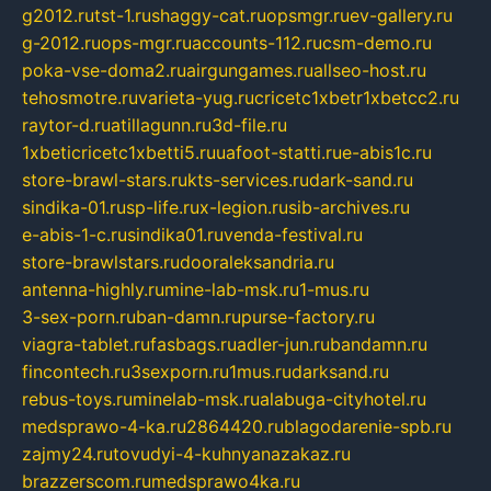
g2012.ru
tst-1.ru
shaggy-cat.ru
opsmgr.ru
ev-gallery.ru
g-2012.ru
ops-mgr.ru
accounts-112.ru
csm-demo.ru
poka-vse-doma2.ru
airgungames.ru
allseo-host.ru
tehosmotre.ru
varieta-yug.ru
cricetc1xbetr1xbetcc2.ru
raytor-d.ru
atillagunn.ru
3d-file.ru
1xbeticricetc1xbetti5.ru
uafoot-statti.ru
e-abis1c.ru
store-brawl-stars.ru
kts-services.ru
dark-sand.ru
sindika-01.ru
sp-life.ru
x-legion.ru
sib-archives.ru
e-abis-1-c.ru
sindika01.ru
venda-festival.ru
store-brawlstars.ru
dooraleksandria.ru
antenna-highly.ru
mine-lab-msk.ru
1-mus.ru
3-sex-porn.ru
ban-damn.ru
purse-factory.ru
viagra-tablet.ru
fasbags.ru
adler-jun.ru
bandamn.ru
fincontech.ru
3sexporn.ru
1mus.ru
darksand.ru
rebus-toys.ru
minelab-msk.ru
alabuga-cityhotel.ru
medsprawo-4-ka.ru
2864420.ru
blagodarenie-spb.ru
zajmy24.ru
tovudyi-4-kuhnyanazakaz.ru
brazzerscom.ru
medsprawo4ka.ru