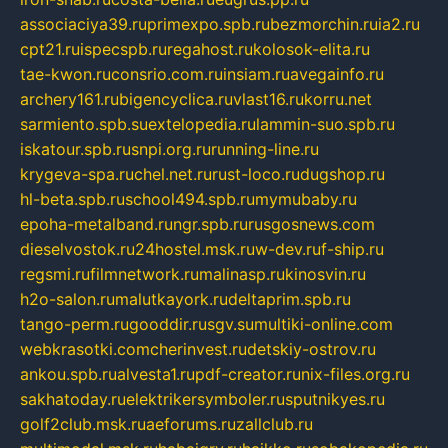
associaciya39.ru
primexpo.spb.ru
bezmorchin.ru
ia2.ru
cpt21.ru
ispecspb.ru
regahost.ru
kolosok-elita.ru
tae-kwon.ru
consrio.com.ru
insiam.ru
avegainfo.ru
archery161.ru
bigencyclica.ru
vlast16.ru
korru.net
sarmiento.spb.su
extelopedia.ru
lammin-suo.spb.ru
iskatour.spb.ru
snpi.org.ru
running-line.ru
krygeva-spa.ru
chel.net.ru
rust-loco.ru
dugshop.ru
hl-beta.spb.ru
school494.spb.ru
mymubaby.ru
epoha-metalband.ru
ngr.spb.ru
rusgosnews.com
dieselvostok.ru
24hostel.msk.ru
w-dev.ru
f-ship.ru
regsmi.ru
filmnetwork.ru
malinasp.ru
kinosvin.ru
h2o-salon.ru
malutkayork.ru
deltaprim.spb.ru
tango-perm.ru
gooddir.ru
sgv.su
multiki-online.com
webkrasotki.com
cherinvest.ru
detskiy-ostrov.ru
ankou.spb.ru
alvesta1.ru
pdf-creator.ru
nix-files.org.ru
sakhatoday.ru
elektrikersymboler.ru
sputnikyes.ru
golf2club.msk.ru
aeforums.ru
zallclub.ru