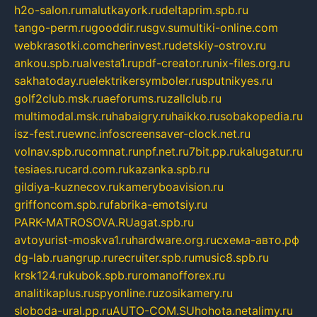
h2o-salon.ru
malutkayork.ru
deltaprim.spb.ru
tango-perm.ru
gooddir.ru
sgv.su
multiki-online.com
webkrasotki.com
cherinvest.ru
detskiy-ostrov.ru
ankou.spb.ru
alvesta1.ru
pdf-creator.ru
nix-files.org.ru
sakhatoday.ru
elektrikersymboler.ru
sputnikyes.ru
golf2club.msk.ru
aeforums.ru
zallclub.ru
multimodal.msk.ru
habaigry.ru
haikko.ru
sobakopedia.ru
isz-fest.ru
ewnc.info
screensaver-clock.net.ru
volnav.spb.ru
comnat.ru
npf.net.ru
7bit.pp.ru
kalugatur.ru
tesiaes.ru
card.com.ru
kazanka.spb.ru
gildiya-kuznecov.ru
kameryboavision.ru
griffoncom.spb.ru
fabrika-emotsiy.ru
PARK-MATROSOVA.RU
agat.spb.ru
avtoyurist-moskva1.ru
hardware.org.ru
схема-авто.рф
dg-lab.ru
angrup.ru
recruiter.spb.ru
music8.spb.ru
krsk124.ru
kubok.spb.ru
romanofforex.ru
analitikaplus.ru
spyonline.ru
zosikamery.ru
sloboda-ural.pp.ru
AUTO-COM.SU
hohota.net
alimy.ru