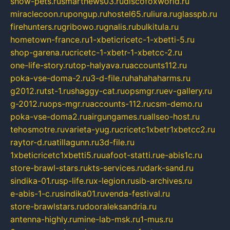
show-pets.ru
smartnews03.ru
discofoxworld.ru
miraclecoon.ru
pongup.ru
hostel65.ru
liura.ru
glasspb.ru
firehunters.ru
gribowo.ru
gnalis.ru
bulkitula.ru
hometown-france.ru
1-xbeticricetc-1-xbetti-5.ru
shop-garena.ru
cricetc-1-xbetr-1-xbetcc-2.ru
one-life-story.ru
top-halyava.ru
accounts112.ru
poka-vse-doma-2.ru
3-d-file.ru
hahahaharms.ru
g2012.ru
tst-1.ru
shaggy-cat.ru
opsmgr.ru
ev-gallery.ru
g-2012.ru
ops-mgr.ru
accounts-112.ru
csm-demo.ru
poka-vse-doma2.ru
airgungames.ru
allseo-host.ru
tehosmotre.ru
varieta-yug.ru
cricetc1xbetr1xbetcc2.ru
raytor-d.ru
atillagunn.ru
3d-file.ru
1xbeticricetc1xbetti5.ru
uafoot-statti.ru
e-abis1c.ru
store-brawl-stars.ru
kts-services.ru
dark-sand.ru
sindika-01.ru
sp-life.ru
x-legion.ru
sib-archives.ru
e-abis-1-c.ru
sindika01.ru
venda-festival.ru
store-brawlstars.ru
dooraleksandria.ru
antenna-highly.ru
mine-lab-msk.ru
1-mus.ru