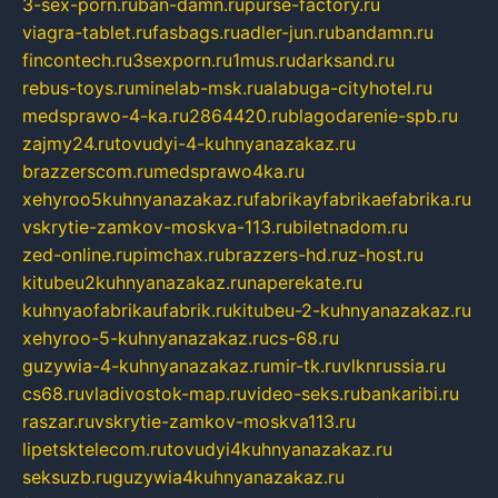
3-sex-porn.ru
ban-damn.ru
purse-factory.ru
viagra-tablet.ru
fasbags.ru
adler-jun.ru
bandamn.ru
fincontech.ru
3sexporn.ru
1mus.ru
darksand.ru
rebus-toys.ru
minelab-msk.ru
alabuga-cityhotel.ru
medsprawo-4-ka.ru
2864420.ru
blagodarenie-spb.ru
zajmy24.ru
tovudyi-4-kuhnyanazakaz.ru
brazzerscom.ru
medsprawo4ka.ru
xehyroo5kuhnyanazakaz.ru
fabrikayfabrikaefabrika.ru
vskrytie-zamkov-moskva-113.ru
biletnadom.ru
zed-online.ru
pimchax.ru
brazzers-hd.ru
z-host.ru
kitubeu2kuhnyanazakaz.ru
naperekate.ru
kuhnyaofabrikaufabrik.ru
kitubeu-2-kuhnyanazakaz.ru
xehyroo-5-kuhnyanazakaz.ru
cs-68.ru
guzywia-4-kuhnyanazakaz.ru
mir-tk.ru
vlknrussia.ru
cs68.ru
vladivostok-map.ru
video-seks.ru
bankaribi.ru
raszar.ru
vskrytie-zamkov-moskva113.ru
lipetsktelecom.ru
tovudyi4kuhnyanazakaz.ru
seksuzb.ru
guzywia4kuhnyanazakaz.ru