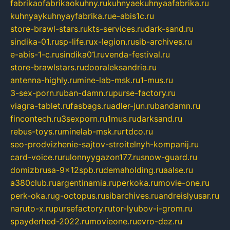
fabrikaofabrikaokuhny.ru
kuhnyaekuhnyaafabrika.ru
kuhnyaykuhnyayfabrika.ru
e-abis1c.ru
store-brawl-stars.ru
kts-services.ru
dark-sand.ru
sindika-01.ru
sp-life.ru
x-legion.ru
sib-archives.ru
e-abis-1-c.ru
sindika01.ru
venda-festival.ru
store-brawlstars.ru
dooraleksandria.ru
antenna-highly.ru
mine-lab-msk.ru
1-mus.ru
3-sex-porn.ru
ban-damn.ru
purse-factory.ru
viagra-tablet.ru
fasbags.ru
adler-jun.ru
bandamn.ru
fincontech.ru
3sexporn.ru
1mus.ru
darksand.ru
rebus-toys.ru
minelab-msk.ru
rtdco.ru
seo-prodvizhenie-sajtov-stroitelnyh-kompanij.ru
card-voice.ru
rulonnyygazon177.ru
snow-guard.ru
domizbrusa-9x12spb.ru
demaholding.ru
aalse.ru
a380club.ru
argentinamia.ru
perkoka.ru
movie-one.ru
perk-oka.ru
g-octopus.ru
sibarchives.ru
andreislyusar.ru
naruto-x.ru
pursefactory.ru
tor-lyubov-i-grom.ru
spayderhed-2022.ru
movieone.ru
evro-dez.ru