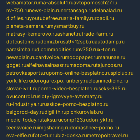
webamator.ru
ma-absolut1.ru
avtopomosch27.ru
nv-750.ru
news-plain.ru
nertansaga.ru
delanalad.ru
dizfiles.ru
youtubefree.ru
aria-family.ru
roadli.ru
planeta-samara.ru
mysmartbuy.ru
matrasy-kemerovo.ru
ashanet.ru
trade-farm.ru
dotcustoms.ru
domizbrusa9x12spb.ru
autodamp.ru
narasimha.ru
djcommodities.ru
nv750.ru
x-ton.ru
newsplain.ru
cardvoice.ru
modopaper.ru
manunae.ru
gbget.ru
alfeihavsalnassr.ru
madoma.ru
tajuncos.ru
petrovkasports.ru
porno-online-besplatno.ru
splclub.ru
york-life.ru
doroga-expo.ru
ribery.ru
cleanmedicine.ru
slovar-ivrit.ru
porno-video-besplatno.ru
seks-365.ru
ovucontrol.ru
sloty-igrovyye-avtomaty.ru
ru-industriya.ru
russkoe-porno-besplatno.ru
belgorod-day.ru
digilith.ru
pichkurovlab.ru
medic-today.ru
taksu.ru
comp123.ru
don-ykt.ru
teensvoice.ru
imgsharing.ru
domashnee-porno.ru
eva-elfie.ru
foto-tur.ru
biz-doska.ru
metropoltravel.ru