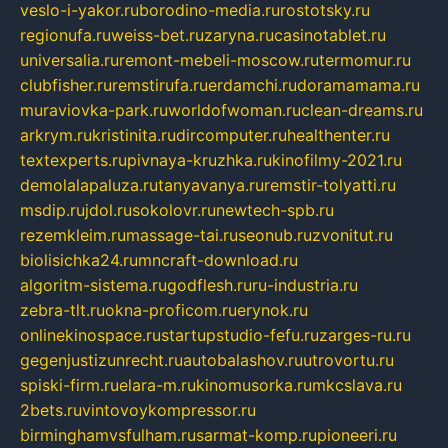
veslo-i-yakor.ru
borodino-media.ru
rostotsky.ru
regionufa.ru
weiss-bet.ru
zaryna.ru
casinotablet.ru
universalia.ru
remont-mebeli-moscow.ru
termomur.ru
clubfisher.ru
remstirufa.ru
erdamchi.ru
doramamama.ru
muraviovka-park.ru
worldofwoman.ru
clean-dreams.ru
arkrym.ru
kristinita.ru
dircomputer.ru
healthenter.ru
textexperts.ru
pivnaya-kruzhka.ru
kinofilmy-2021.ru
demolalapaluza.ru
tanyavanya.ru
remstir-tolyatti.ru
msdip.ru
jdol.ru
sokolovr.ru
newtech-spb.ru
rezemkleim.ru
massage-tai.ru
seonub.ru
zvonitut.ru
biolisichka24.ru
mncraft-download.ru
algoritm-sistema.ru
godflesh.ru
ru-industria.ru
zebra-tlt.ru
okna-proficom.ru
erynok.ru
onlinekinospace.ru
startupstudio-fefu.ru
zarges-ru.ru
gegenjustizunrecht.ru
autobalashov.ru
utrovortu.ru
spiski-firm.ru
elara-m.ru
kinomusorka.ru
mkcslava.ru
2bets.ru
vintovoykompressor.ru
birminghamvsfulham.ru
sarmat-komp.ru
pioneeri.ru