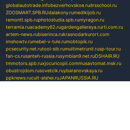
globalautotrade.info
bezverhovskoe.ru
drsschool.ru
ZOOSMART.SPB.RU
dalakony.ru
medikijob.ru
remontt.spb.ru
photostudia.spb.ru
myragon.ru
terramia.ru
academy62.ru
gardengallereya.ru
rti.com.ru
artem-news.ru
biserinca.ru
krasnodarkurort.com
imshowtv.ru
mebel-v-tule.ru
mobtopik.ru
pcsecurity.net.ru
tool-sib.ru
multimetrunit.ru
sp-tour.ru
fan-cs.ru
santeh-russia.ru
symbian9.net.ru
DSHAIR.RU
tmmotors.spb.ru
xjocuricopii.com
musavtomat.msk.ru
obustrojdom.ru
sovetcik.ru
ybaranovskaya.ru
ppknews.ru
cult-alshei.ru
JAPANRUSSIA.RU
proekciyamebel.ru
imper-finans.ru
rim.org.ru
glamourai.ru
brassminus.ru
zabor-pro.ru
ftn.pp.ru
dorogoe58.ru
laimengpacker.ru
kuzova-zapchasti.ru
sageerp.ru
taxodrom.ru
dsrazvitie.ru
hardcity.net.ru
ratinghomegames.ru
topservice25.ru
gubernyan.ru
gtglasslined.ru
ii4.ru
tssport.spb.ru
andorra24.com
blackwallstreet.ru
oboimos.ru
optim-doors.com.ru