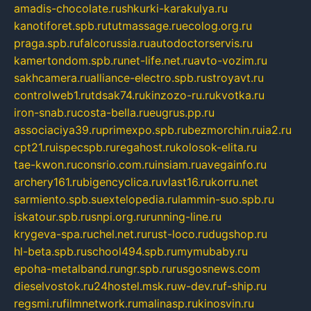
amadis-chocolate.ru
shkurki-karakulya.ru
kanotiforet.spb.ru
tutmassage.ru
ecolog.org.ru
praga.spb.ru
falcorussia.ru
autodoctorservis.ru
kamertondom.spb.ru
net-life.net.ru
avto-vozim.ru
sakhcamera.ru
alliance-electro.spb.ru
stroyavt.ru
controlweb1.ru
tdsak74.ru
kinzozo-ru.ru
kvotka.ru
iron-snab.ru
costa-bella.ru
eugrus.pp.ru
associaciya39.ru
primexpo.spb.ru
bezmorchin.ru
ia2.ru
cpt21.ru
ispecspb.ru
regahost.ru
kolosok-elita.ru
tae-kwon.ru
consrio.com.ru
insiam.ru
avegainfo.ru
archery161.ru
bigencyclica.ru
vlast16.ru
korru.net
sarmiento.spb.su
extelopedia.ru
lammin-suo.spb.ru
iskatour.spb.ru
snpi.org.ru
running-line.ru
krygeva-spa.ru
chel.net.ru
rust-loco.ru
dugshop.ru
hl-beta.spb.ru
school494.spb.ru
mymubaby.ru
epoha-metalband.ru
ngr.spb.ru
rusgosnews.com
dieselvostok.ru
24hostel.msk.ru
w-dev.ru
f-ship.ru
regsmi.ru
filmnetwork.ru
malinasp.ru
kinosvin.ru