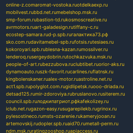
online-z.com
aromat-vostoka.ru
otdelkaexp.ru
mobilvest.ru
bbd.net.ru
mebelshop.msk.ru
smp-forum.ru
bastion-td.ru
kosmoscreative.ru
avrmotors.ru
art-galadesign.ru
tiffany-c.ru
ecostep-samara.ru
d-p.spb.ru
галактика73.рф
sko.com.ru
davitamebel-spb.ru
fotsis.ru
tesiaes.ru
kokoroyari.spb.ru
blesna-kazan.ru
mossilver.ru
lenderoq.ru
sergeydobrin.ru
tochkazvuka.msk.ru
people-of-art.ru
bezzubova.ru
clubtibet.ru
orior-aks.ru
dynamoauto.ru
szk-favorit.ru
carlines.ru
flatnsk.ru
kingbolenskaner.ru
alex-motor.ru
astroline.net.ru
act1.spb.ru
polyglot.com.ru
gidlipetsk.ru
ooo-driada.ru
detsad125.ru
mir-zdoroviya.ru
bruslanovo.ru
siterem.ru
council.spb.ru
лодкипатриот.рф
kafekolizey.ru
iclub.net.ru
gazon-easy.ru
sugarepilekb.ru
grinox.ru
pylesostineco.ru
msts-ozarenie.ru
kameryjooan.ru
artemovskij.ru
dopler.spb.ru
aid70.ru
metall-perm.ru
ndm.msk.ru
ratingzooshop.ru
apiaccess.ru