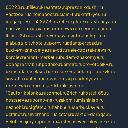
03223.ru
ufille.ru
krasotata.ru
prazdnikdushi.ru
veetbox.ru
cinemapost.ru
ciam-fr.ru
kraft-you.ru
mega-press.ru
03223.ru
web-explore.ru
rastenuya.ru
eurovision-russia.ru
strah-news.ru
freeride-team.ru
itrack-24.ru
sexshopexpress.ru
autostudiopro.ru
alabuga-cityhotel.ru
pornv.ru
atlantpereezd.ru
bud-em-znakomye.ru
a-cdc.ru
elektrostal-news.ru
korolevremont-market.ru
budem-znakomye.ru
oooagrosnab.ru
fpodaso.ru
emfire.ru
pro-otdelky.ru
ukrasotki.ru
seksuzbek.ru
seks-uzbek.ru
porno-vk.ru
sovratili.ru
olecoon.ru
vd-dosug.ru
adonyev.ru
rbc-news.ru
porno-skvirt.ru
krospr.ru
13autor-kolonka.ru
sormol.ru
2rich.ru
hostel-65.ru
hostserve.ru
porno-na-russkom.ru
mishinlab.ru
neznobi.ru
bigfatcc.ru
habble.ru
starbucksvia.ru
delfinet.ru
silvernano.ru
elestal.ru
vektor-doroga.ru
velotrenajery.ru
pronso54.ru
lenasever.ru
lovinskix.ru