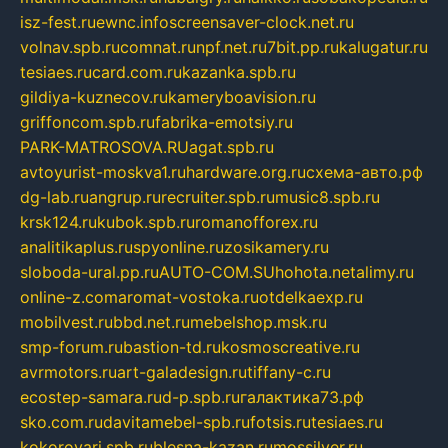
isz-fest.ru
ewnc.info
screensaver-clock.net.ru
volnav.spb.ru
comnat.ru
npf.net.ru
7bit.pp.ru
kalugatur.ru
tesiaes.ru
card.com.ru
kazanka.spb.ru
gildiya-kuznecov.ru
kameryboavision.ru
griffoncom.spb.ru
fabrika-emotsiy.ru
PARK-MATROSOVA.RU
agat.spb.ru
avtoyurist-moskva1.ru
hardware.org.ru
схема-авто.рф
dg-lab.ru
angrup.ru
recruiter.spb.ru
music8.spb.ru
krsk124.ru
kubok.spb.ru
romanofforex.ru
analitikaplus.ru
spyonline.ru
zosikamery.ru
sloboda-ural.pp.ru
AUTO-COM.SU
hohota.net
alimy.ru
online-z.com
aromat-vostoka.ru
otdelkaexp.ru
mobilvest.ru
bbd.net.ru
mebelshop.msk.ru
smp-forum.ru
bastion-td.ru
kosmoscreative.ru
avrmotors.ru
art-galadesign.ru
tiffany-c.ru
ecostep-samara.ru
d-p.spb.ru
галактика73.рф
sko.com.ru
davitamebel-spb.ru
fotsis.ru
tesiaes.ru
kokoroyari.spb.ru
blesna-kazan.ru
mossilver.ru