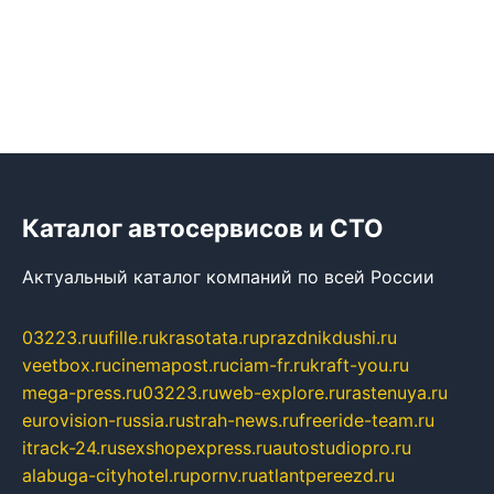
Каталог автосервисов и СТО
Актуальный каталог компаний по всей России
03223.ru
ufille.ru
krasotata.ru
prazdnikdushi.ru
veetbox.ru
cinemapost.ru
ciam-fr.ru
kraft-you.ru
mega-press.ru
03223.ru
web-explore.ru
rastenuya.ru
eurovision-russia.ru
strah-news.ru
freeride-team.ru
itrack-24.ru
sexshopexpress.ru
autostudiopro.ru
alabuga-cityhotel.ru
pornv.ru
atlantpereezd.ru