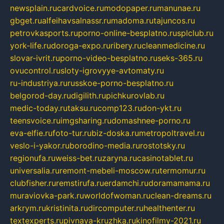
newsplain.ru
cardvoice.ru
modopaper.ru
manunae.ru
gbget.ru
alfeihavsalnassr.ru
madoma.ru
tajuncos.ru
petrovkasports.ru
porno-online-besplatno.ru
splclub.ru
york-life.ru
doroga-expo.ru
ribery.ru
cleanmedicine.ru
slovar-ivrit.ru
porno-video-besplatno.ru
seks-365.ru
ovucontrol.ru
sloty-igrovyye-avtomaty.ru
ru-industriya.ru
russkoe-porno-besplatno.ru
belgorod-day.ru
digilith.ru
pichkurovlab.ru
medic-today.ru
taksu.ru
comp123.ru
don-ykt.ru
teensvoice.ru
imgsharing.ru
domashnee-porno.ru
eva-elfie.ru
foto-tur.ru
biz-doska.ru
metropoltravel.ru
veslo-i-yakor.ru
borodino-media.ru
rostotsky.ru
regionufa.ru
weiss-bet.ru
zaryna.ru
casinotablet.ru
universalia.ru
remont-mebeli-moscow.ru
termomur.ru
clubfisher.ru
remstirufa.ru
erdamchi.ru
doramamama.ru
muraviovka-park.ru
worldofwoman.ru
clean-dreams.ru
arkrym.ru
kristinita.ru
dircomputer.ru
healthenter.ru
textexperts.ru
pivnaya-kruzhka.ru
kinofilmy-2021.ru