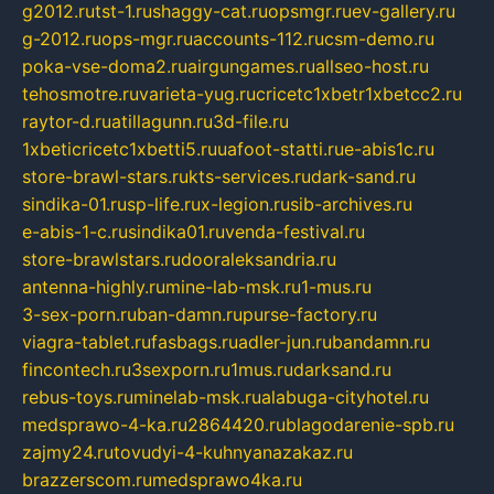
g2012.ru
tst-1.ru
shaggy-cat.ru
opsmgr.ru
ev-gallery.ru
g-2012.ru
ops-mgr.ru
accounts-112.ru
csm-demo.ru
poka-vse-doma2.ru
airgungames.ru
allseo-host.ru
tehosmotre.ru
varieta-yug.ru
cricetc1xbetr1xbetcc2.ru
raytor-d.ru
atillagunn.ru
3d-file.ru
1xbeticricetc1xbetti5.ru
uafoot-statti.ru
e-abis1c.ru
store-brawl-stars.ru
kts-services.ru
dark-sand.ru
sindika-01.ru
sp-life.ru
x-legion.ru
sib-archives.ru
e-abis-1-c.ru
sindika01.ru
venda-festival.ru
store-brawlstars.ru
dooraleksandria.ru
antenna-highly.ru
mine-lab-msk.ru
1-mus.ru
3-sex-porn.ru
ban-damn.ru
purse-factory.ru
viagra-tablet.ru
fasbags.ru
adler-jun.ru
bandamn.ru
fincontech.ru
3sexporn.ru
1mus.ru
darksand.ru
rebus-toys.ru
minelab-msk.ru
alabuga-cityhotel.ru
medsprawo-4-ka.ru
2864420.ru
blagodarenie-spb.ru
zajmy24.ru
tovudyi-4-kuhnyanazakaz.ru
brazzerscom.ru
medsprawo4ka.ru