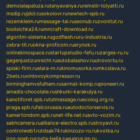
demolalapaluza.ru
tanyavanya.ru
remstir-tolyatti.ru
msdip.ru
jdol.ru
sokolovr.ru
newtech-spb.ru
rezemkleim.ru
massage-tai.ru
seonub.ru
zvonitut.ru
biolisichka24.ru
mncraft-download.ru
algoritm-sistema.ru
godflesh.ru
ru-industria.ru
zebra-tlt.ru
okna-proficom.ru
erynok.ru
onlinekinospace.ru
startupstudio-fefu.ru
zarges-ru.ru
gegenjustizunrecht.ru
autobalashov.ru
utrovortu.ru
spiski-firm.ru
elara-m.ru
kinomusorka.ru
mkcslava.ru
2bets.ru
vintovoykompressor.ru
birminghamvsfulham.ru
sarmat-komp.ru
pioneeri.ru
amadis-chocolate.ru
shkurki-karakulya.ru
kanotiforet.spb.ru
tutmassage.ru
ecolog.org.ru
praga.spb.ru
falcorussia.ru
autodoctorservis.ru
kamertondom.spb.ru
net-life.net.ru
avto-vozim.ru
sakhcamera.ru
alliance-electro.spb.ru
stroyavt.ru
controlweb1.ru
tdsak74.ru
kinzozo-ru.ru
kvotka.ru
iron-snab.ru
costa-bella.ru
eugrus.pp.ru