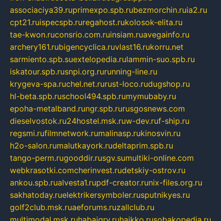
associaciya39.ru
primexpo.spb.ru
bezmorchin.ru
ia2.ru
cpt21.ru
ispecspb.ru
regahost.ru
kolosok-elita.ru
tae-kwon.ru
consrio.com.ru
insiam.ru
avegainfo.ru
archery161.ru
bigencyclica.ru
vlast16.ru
korru.net
sarmiento.spb.su
extelopedia.ru
lammin-suo.spb.ru
iskatour.spb.ru
snpi.org.ru
running-line.ru
krygeva-spa.ru
chel.net.ru
rust-loco.ru
dugshop.ru
hl-beta.spb.ru
school494.spb.ru
mymubaby.ru
epoha-metalband.ru
ngr.spb.ru
rusgosnews.com
dieselvostok.ru
24hostel.msk.ru
w-dev.ru
f-ship.ru
regsmi.ru
filmnetwork.ru
malinasp.ru
kinosvin.ru
h2o-salon.ru
malutkayork.ru
deltaprim.spb.ru
tango-perm.ru
gooddir.ru
sgv.su
multiki-online.com
webkrasotki.com
cherinvest.ru
detskiy-ostrov.ru
ankou.spb.ru
alvesta1.ru
pdf-creator.ru
nix-files.org.ru
sakhatoday.ru
elektrikersymboler.ru
sputnikyes.ru
golf2club.msk.ru
aeforums.ru
zallclub.ru
multimodal.msk.ru
habaigry.ru
haikko.ru
sobakopedia.ru