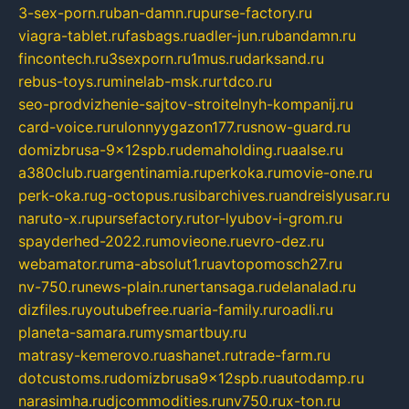
3-sex-porn.ru
ban-damn.ru
purse-factory.ru
viagra-tablet.ru
fasbags.ru
adler-jun.ru
bandamn.ru
fincontech.ru
3sexporn.ru
1mus.ru
darksand.ru
rebus-toys.ru
minelab-msk.ru
rtdco.ru
seo-prodvizhenie-sajtov-stroitelnyh-kompanij.ru
card-voice.ru
rulonnyygazon177.ru
snow-guard.ru
domizbrusa-9x12spb.ru
demaholding.ru
aalse.ru
a380club.ru
argentinamia.ru
perkoka.ru
movie-one.ru
perk-oka.ru
g-octopus.ru
sibarchives.ru
andreislyusar.ru
naruto-x.ru
pursefactory.ru
tor-lyubov-i-grom.ru
spayderhed-2022.ru
movieone.ru
evro-dez.ru
webamator.ru
ma-absolut1.ru
avtopomosch27.ru
nv-750.ru
news-plain.ru
nertansaga.ru
delanalad.ru
dizfiles.ru
youtubefree.ru
aria-family.ru
roadli.ru
planeta-samara.ru
mysmartbuy.ru
matrasy-kemerovo.ru
ashanet.ru
trade-farm.ru
dotcustoms.ru
domizbrusa9x12spb.ru
autodamp.ru
narasimha.ru
djcommodities.ru
nv750.ru
x-ton.ru