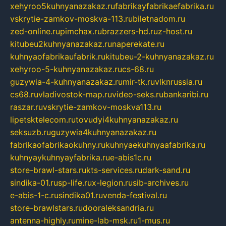
xehyroo5kuhnyanazakaz.ru
fabrikayfabrikaefabrika.ru
vskrytie-zamkov-moskva-113.ru
biletnadom.ru
zed-online.ru
pimchax.ru
brazzers-hd.ru
z-host.ru
kitubeu2kuhnyanazakaz.ru
naperekate.ru
kuhnyaofabrikaufabrik.ru
kitubeu-2-kuhnyanazakaz.ru
xehyroo-5-kuhnyanazakaz.ru
cs-68.ru
guzywia-4-kuhnyanazakaz.ru
mir-tk.ru
vlknrussia.ru
cs68.ru
vladivostok-map.ru
video-seks.ru
bankaribi.ru
raszar.ru
vskrytie-zamkov-moskva113.ru
lipetsktelecom.ru
tovudyi4kuhnyanazakaz.ru
seksuzb.ru
guzywia4kuhnyanazakaz.ru
fabrikaofabrikaokuhny.ru
kuhnyaekuhnyaafabrika.ru
kuhnyaykuhnyayfabrika.ru
e-abis1c.ru
store-brawl-stars.ru
kts-services.ru
dark-sand.ru
sindika-01.ru
sp-life.ru
x-legion.ru
sib-archives.ru
e-abis-1-c.ru
sindika01.ru
venda-festival.ru
store-brawlstars.ru
dooraleksandria.ru
antenna-highly.ru
mine-lab-msk.ru
1-mus.ru