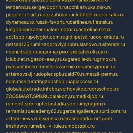
lenderoq.ru
sergeydobrin.ru
tochkazvuka.msk.ru
people-of-art.ru
bezzubova.ru
clubtibet.ru
orior-aks.ru
dynamoauto.ru
szk-favorit.ru
carlines.ru
flatnsk.ru
kingbolenskaner.ru
alex-motor.ru
astroline.net.ru
act1.spb.ru
polyglot.com.ru
gidlipetsk.ru
ooo-driada.ru
detsad125.ru
mir-zdoroviya.ru
bruslanovo.ru
siterem.ru
council.spb.ru
лодкипатриот.рф
kafekolizey.ru
iclub.net.ru
gazon-easy.ru
sugarepilekb.ru
grinox.ru
pylesostineco.ru
msts-ozarenie.ru
kameryjooan.ru
artemovskij.ru
dopler.spb.ru
aid70.ru
metall-perm.ru
ndm.msk.ru
ratingzooshop.ru
apiaccess.ru
globalautotrade.info
bezverhovskoe.ru
drsschool.ru
ZOOSMART.SPB.RU
dalakony.ru
medikijob.ru
remontt.spb.ru
photostudia.spb.ru
myragon.ru
terramia.ru
academy62.ru
gardengallereya.ru
rti.com.ru
artem-news.ru
biserinca.ru
krasnodarkurort.com
imshowtv.ru
mebel-v-tule.ru
mobtopik.ru