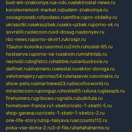
bud-em-znakomye.ru
a-cdc.ru
elektrostal-news.ru
korolevremont-market.ru
budem-znakomye.ru
oooagrosnab.ru
fpodaso.ru
emfire.ru
pro-otdelky.ru
ukrasotki.ru
seksuzbek.ru
seks-uzbek.ru
porno-vk.ru
sovratili.ru
olecoon.ru
vd-dosug.ru
adonyev.ru
rbc-news.ru
porno-skvirt.ru
krospr.ru
13autor-kolonka.ru
sormol.ru
2rich.ru
hostel-65.ru
hostserve.ru
porno-na-russkom.ru
mishinlab.ru
neznobi.ru
bigfatcc.ru
habble.ru
starbucksvia.ru
delfinet.ru
silvernano.ru
elestal.ru
vektor-doroga.ru
velotrenajery.ru
pronso54.ru
lenasever.ru
lovinskix.ru
show-pets.ru
smartnews03.ru
discofoxworld.ru
miraclecoon.ru
pongup.ru
hostel65.ru
liura.ru
glasspb.ru
firehunters.ru
gribowo.ru
gnalis.ru
bulkitula.ru
hometown-france.ru
1-xbeticricetc-1-xbetti-5.ru
shop-garena.ru
cricetc-1-xbetr-1-xbetcc-2.ru
one-life-story.ru
top-halyava.ru
accounts112.ru
poka-vse-doma-2.ru
3-d-file.ru
hahahaharms.ru