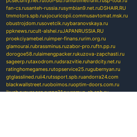
pcsecurity.net.ru
tool-sib.ru
multimetrunit.ru
sp-tour.ru
fan-cs.ru
santeh-russia.ru
symbian9.net.ru
DSHAIR.RU
tmmotors.spb.ru
xjocuricopii.com
musavtomat.msk.ru
obustrojdom.ru
sovetcik.ru
ybaranovskaya.ru
ppknews.ru
cult-alshei.ru
JAPANRUSSIA.RU
proekciyamebel.ru
imper-finans.ru
rim.org.ru
glamourai.ru
brassminus.ru
zabor-pro.ru
ftn.pp.ru
dorogoe58.ru
laimengpacker.ru
kuzova-zapchasti.ru
sageerp.ru
taxodrom.ru
dsrazvitie.ru
hardcity.net.ru
ratinghomegames.ru
topservice25.ru
gubernyan.ru
gtglasslined.ru
ii4.ru
tssport.spb.ru
andorra24.com
blackwallstreet.ru
oboimos.ru
optim-doors.com.ru
ikuch.ru
nycr.org.ru
npa21.ru
vremya-ch.spb.ru
desert000.ru
ivtorgi.ru
ifiori.ru
catalog-statei.ru
dcv.org.ru
spetsmaster174.ru
ipkameryhiseeu.ru
dum26.ru
ruspol.spb.ru
fr-opendp.ru
kam-solnyshko.ru
cheyenne-arapaho.ru
sevzapmetal.spb.ru
ted-lapidus.spb.ru
parasite-eliminator.ru