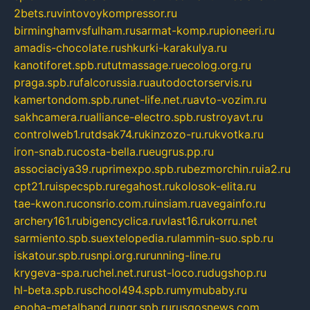
2bets.ru
vintovoykompressor.ru
birminghamvsfulham.ru
sarmat-komp.ru
pioneeri.ru
amadis-chocolate.ru
shkurki-karakulya.ru
kanotiforet.spb.ru
tutmassage.ru
ecolog.org.ru
praga.spb.ru
falcorussia.ru
autodoctorservis.ru
kamertondom.spb.ru
net-life.net.ru
avto-vozim.ru
sakhcamera.ru
alliance-electro.spb.ru
stroyavt.ru
controlweb1.ru
tdsak74.ru
kinzozo-ru.ru
kvotka.ru
iron-snab.ru
costa-bella.ru
eugrus.pp.ru
associaciya39.ru
primexpo.spb.ru
bezmorchin.ru
ia2.ru
cpt21.ru
ispecspb.ru
regahost.ru
kolosok-elita.ru
tae-kwon.ru
consrio.com.ru
insiam.ru
avegainfo.ru
archery161.ru
bigencyclica.ru
vlast16.ru
korru.net
sarmiento.spb.su
extelopedia.ru
lammin-suo.spb.ru
iskatour.spb.ru
snpi.org.ru
running-line.ru
krygeva-spa.ru
chel.net.ru
rust-loco.ru
dugshop.ru
hl-beta.spb.ru
school494.spb.ru
mymubaby.ru
epoha-metalband.ru
ngr.spb.ru
rusgosnews.com