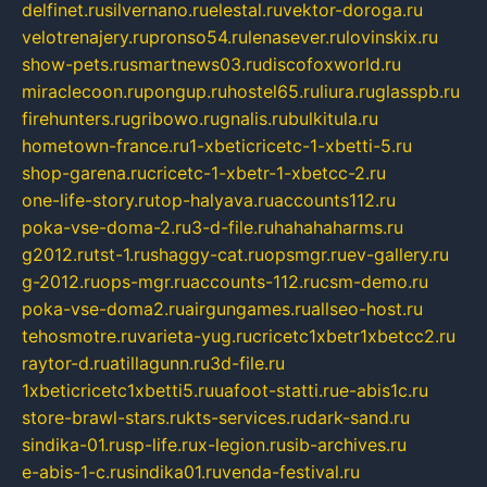
delfinet.ru
silvernano.ru
elestal.ru
vektor-doroga.ru
velotrenajery.ru
pronso54.ru
lenasever.ru
lovinskix.ru
show-pets.ru
smartnews03.ru
discofoxworld.ru
miraclecoon.ru
pongup.ru
hostel65.ru
liura.ru
glasspb.ru
firehunters.ru
gribowo.ru
gnalis.ru
bulkitula.ru
hometown-france.ru
1-xbeticricetc-1-xbetti-5.ru
shop-garena.ru
cricetc-1-xbetr-1-xbetcc-2.ru
one-life-story.ru
top-halyava.ru
accounts112.ru
poka-vse-doma-2.ru
3-d-file.ru
hahahaharms.ru
g2012.ru
tst-1.ru
shaggy-cat.ru
opsmgr.ru
ev-gallery.ru
g-2012.ru
ops-mgr.ru
accounts-112.ru
csm-demo.ru
poka-vse-doma2.ru
airgungames.ru
allseo-host.ru
tehosmotre.ru
varieta-yug.ru
cricetc1xbetr1xbetcc2.ru
raytor-d.ru
atillagunn.ru
3d-file.ru
1xbeticricetc1xbetti5.ru
uafoot-statti.ru
e-abis1c.ru
store-brawl-stars.ru
kts-services.ru
dark-sand.ru
sindika-01.ru
sp-life.ru
x-legion.ru
sib-archives.ru
e-abis-1-c.ru
sindika01.ru
venda-festival.ru