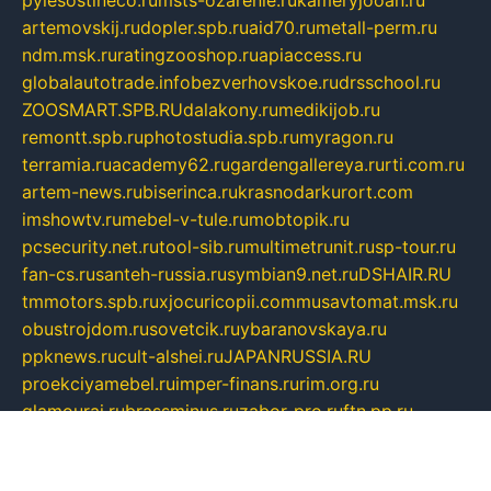
pylesostineco.ru
msts-ozarenie.ru
kameryjooan.ru
artemovskij.ru
dopler.spb.ru
aid70.ru
metall-perm.ru
ndm.msk.ru
ratingzooshop.ru
apiaccess.ru
globalautotrade.info
bezverhovskoe.ru
drsschool.ru
ZOOSMART.SPB.RU
dalakony.ru
medikijob.ru
remontt.spb.ru
photostudia.spb.ru
myragon.ru
terramia.ru
academy62.ru
gardengallereya.ru
rti.com.ru
artem-news.ru
biserinca.ru
krasnodarkurort.com
imshowtv.ru
mebel-v-tule.ru
mobtopik.ru
pcsecurity.net.ru
tool-sib.ru
multimetrunit.ru
sp-tour.ru
fan-cs.ru
santeh-russia.ru
symbian9.net.ru
DSHAIR.RU
tmmotors.spb.ru
xjocuricopii.com
musavtomat.msk.ru
obustrojdom.ru
sovetcik.ru
ybaranovskaya.ru
ppknews.ru
cult-alshei.ru
JAPANRUSSIA.RU
proekciyamebel.ru
imper-finans.ru
rim.org.ru
glamourai.ru
brassminus.ru
zabor-pro.ru
ftn.pp.ru
dorogoe58.ru
laimengpacker.ru
kuzova-zapchasti.ru
sageerp.ru
taxodrom.ru
dsrazvitie.ru
hardcity.net.ru