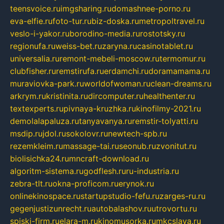
teensvoice.ru
imgsharing.ru
domashnee-porno.ru
eva-elfie.ru
foto-tur.ru
biz-doska.ru
metropoltravel.ru
veslo-i-yakor.ru
borodino-media.ru
rostotsky.ru
regionufa.ru
weiss-bet.ru
zaryna.ru
casinotablet.ru
universalia.ru
remont-mebeli-moscow.ru
termomur.ru
clubfisher.ru
remstirufa.ru
erdamchi.ru
doramamama.ru
muraviovka-park.ru
worldofwoman.ru
clean-dreams.ru
arkrym.ru
kristinita.ru
dircomputer.ru
healthenter.ru
textexperts.ru
pivnaya-kruzhka.ru
kinofilmy-2021.ru
demolalapaluza.ru
tanyavanya.ru
remstir-tolyatti.ru
msdip.ru
jdol.ru
sokolovr.ru
newtech-spb.ru
rezemkleim.ru
massage-tai.ru
seonub.ru
zvonitut.ru
biolisichka24.ru
mncraft-download.ru
algoritm-sistema.ru
godflesh.ru
ru-industria.ru
zebra-tlt.ru
okna-proficom.ru
erynok.ru
onlinekinospace.ru
startupstudio-fefu.ru
zarges-ru.ru
gegenjustizunrecht.ru
autobalashov.ru
utrovortu.ru
spiski-firm.ru
elara-m.ru
kinomusorka.ru
mkcslava.ru