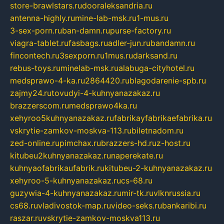
store-brawlstars.ru
dooraleksandria.ru
antenna-highly.ru
mine-lab-msk.ru
1-mus.ru
3-sex-porn.ru
ban-damn.ru
purse-factory.ru
viagra-tablet.ru
fasbags.ru
adler-jun.ru
bandamn.ru
fincontech.ru
3sexporn.ru
1mus.ru
darksand.ru
rebus-toys.ru
minelab-msk.ru
alabuga-cityhotel.ru
medsprawo-4-ka.ru
2864420.ru
blagodarenie-spb.ru
zajmy24.ru
tovudyi-4-kuhnyanazakaz.ru
brazzerscom.ru
medsprawo4ka.ru
xehyroo5kuhnyanazakaz.ru
fabrikayfabrikaefabrika.ru
vskrytie-zamkov-moskva-113.ru
biletnadom.ru
zed-online.ru
pimchax.ru
brazzers-hd.ru
z-host.ru
kitubeu2kuhnyanazakaz.ru
naperekate.ru
kuhnyaofabrikaufabrik.ru
kitubeu-2-kuhnyanazakaz.ru
xehyroo-5-kuhnyanazakaz.ru
cs-68.ru
guzywia-4-kuhnyanazakaz.ru
mir-tk.ru
vlknrussia.ru
cs68.ru
vladivostok-map.ru
video-seks.ru
bankaribi.ru
raszar.ru
vskrytie-zamkov-moskva113.ru