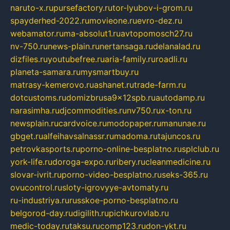
naruto-x.ru
pursefactory.ru
tor-lyubov-i-grom.ru
spayderhed-2022.ru
movieone.ru
evro-dez.ru
webamator.ru
ma-absolut1.ru
avtopomosch27.ru
nv-750.ru
news-plain.ru
nertansaga.ru
delanalad.ru
dizfiles.ru
youtubefree.ru
aria-family.ru
roadli.ru
planeta-samara.ru
mysmartbuy.ru
matrasy-kemerovo.ru
ashanet.ru
trade-farm.ru
dotcustoms.ru
domizbrusa9x12spb.ru
autodamp.ru
narasimha.ru
djcommodities.ru
nv750.ru
x-ton.ru
newsplain.ru
cardvoice.ru
modopaper.ru
manunae.ru
gbget.ru
alfeihavsalnassr.ru
madoma.ru
tajuncos.ru
petrovkasports.ru
porno-online-besplatno.ru
splclub.ru
york-life.ru
doroga-expo.ru
ribery.ru
cleanmedicine.ru
slovar-ivrit.ru
porno-video-besplatno.ru
seks-365.ru
ovucontrol.ru
sloty-igrovyye-avtomaty.ru
ru-industriya.ru
russkoe-porno-besplatno.ru
belgorod-day.ru
digilith.ru
pichkurovlab.ru
medic-today.ru
taksu.ru
comp123.ru
don-ykt.ru