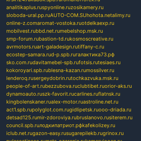
analitikaplus.ru
spyonline.ru
zosikamery.ru
sloboda-ural.pp.ru
AUTO-COM.SU
hohota.net
alimy.ru
online-z.com
aromat-vostoka.ru
otdelkaexp.ru
mobilvest.ru
bbd.net.ru
mebelshop.msk.ru
smp-forum.ru
bastion-td.ru
kosmoscreative.ru
avrmotors.ru
art-galadesign.ru
tiffany-c.ru
ecostep-samara.ru
d-p.spb.ru
галактика73.рф
sko.com.ru
davitamebel-spb.ru
fotsis.ru
tesiaes.ru
kokoroyari.spb.ru
blesna-kazan.ru
mossilver.ru
lenderoq.ru
sergeydobrin.ru
tochkazvuka.msk.ru
people-of-art.ru
bezzubova.ru
clubtibet.ru
orior-aks.ru
dynamoauto.ru
szk-favorit.ru
carlines.ru
flatnsk.ru
kingbolenskaner.ru
alex-motor.ru
astroline.net.ru
act1.spb.ru
polyglot.com.ru
gidlipetsk.ru
ooo-driada.ru
detsad125.ru
mir-zdoroviya.ru
bruslanovo.ru
siterem.ru
council.spb.ru
лодкипатриот.рф
kafekolizey.ru
iclub.net.ru
gazon-easy.ru
sugarepilekb.ru
grinox.ru