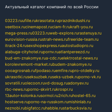
Актуальный каталог компаний по всей России
03223.ru
ufille.ru
krasotata.ru
prazdnikdushi.ru
veetbox.ru
cinemapost.ru
ciam-fr.ru
kraft-you.ru
mega-press.ru
03223.ru
web-explore.ru
rastenuya.ru
eurovision-russia.ru
strah-news.ru
freeride-team.ru
itrack-24.ru
sexshopexpress.ru
autostudiopro.ru
alabuga-cityhotel.ru
pornv.ru
atlantpereezd.ru
bud-em-znakomye.ru
a-cdc.ru
elektrostal-news.ru
korolevremont-market.ru
budem-znakomye.ru
oooagrosnab.ru
fpodaso.ru
emfire.ru
pro-otdelky.ru
ukrasotki.ru
seksuzbek.ru
seks-uzbek.ru
porno-vk.ru
sovratili.ru
olecoon.ru
vd-dosug.ru
adonyev.ru
rbc-news.ru
porno-skvirt.ru
krospr.ru
13autor-kolonka.ru
sormol.ru
2rich.ru
hostel-65.ru
hostserve.ru
porno-na-russkom.ru
mishinlab.ru
neznobi.ru
bigfatcc.ru
habble.ru
starbucksvia.ru