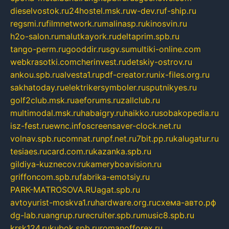
dieselvostok.ru
24hostel.msk.ru
w-dev.ru
f-ship.ru
regsmi.ru
filmnetwork.ru
malinasp.ru
kinosvin.ru
h2o-salon.ru
malutkayork.ru
deltaprim.spb.ru
tango-perm.ru
gooddir.ru
sgv.su
multiki-online.com
webkrasotki.com
cherinvest.ru
detskiy-ostrov.ru
ankou.spb.ru
alvesta1.ru
pdf-creator.ru
nix-files.org.ru
sakhatoday.ru
elektrikersymboler.ru
sputnikyes.ru
golf2club.msk.ru
aeforums.ru
zallclub.ru
multimodal.msk.ru
habaigry.ru
haikko.ru
sobakopedia.ru
isz-fest.ru
ewnc.info
screensaver-clock.net.ru
volnav.spb.ru
comnat.ru
npf.net.ru
7bit.pp.ru
kalugatur.ru
tesiaes.ru
card.com.ru
kazanka.spb.ru
gildiya-kuznecov.ru
kameryboavision.ru
griffoncom.spb.ru
fabrika-emotsiy.ru
PARK-MATROSOVA.RU
agat.spb.ru
avtoyurist-moskva1.ru
hardware.org.ru
схема-авто.рф
dg-lab.ru
angrup.ru
recruiter.spb.ru
music8.spb.ru
krsk124.ru
kubok.spb.ru
romanofforex.ru