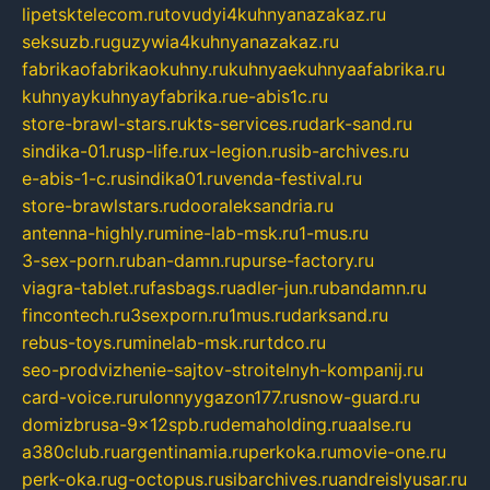
lipetsktelecom.ru
tovudyi4kuhnyanazakaz.ru
seksuzb.ru
guzywia4kuhnyanazakaz.ru
fabrikaofabrikaokuhny.ru
kuhnyaekuhnyaafabrika.ru
kuhnyaykuhnyayfabrika.ru
e-abis1c.ru
store-brawl-stars.ru
kts-services.ru
dark-sand.ru
sindika-01.ru
sp-life.ru
x-legion.ru
sib-archives.ru
e-abis-1-c.ru
sindika01.ru
venda-festival.ru
store-brawlstars.ru
dooraleksandria.ru
antenna-highly.ru
mine-lab-msk.ru
1-mus.ru
3-sex-porn.ru
ban-damn.ru
purse-factory.ru
viagra-tablet.ru
fasbags.ru
adler-jun.ru
bandamn.ru
fincontech.ru
3sexporn.ru
1mus.ru
darksand.ru
rebus-toys.ru
minelab-msk.ru
rtdco.ru
seo-prodvizhenie-sajtov-stroitelnyh-kompanij.ru
card-voice.ru
rulonnyygazon177.ru
snow-guard.ru
domizbrusa-9x12spb.ru
demaholding.ru
aalse.ru
a380club.ru
argentinamia.ru
perkoka.ru
movie-one.ru
perk-oka.ru
g-octopus.ru
sibarchives.ru
andreislyusar.ru