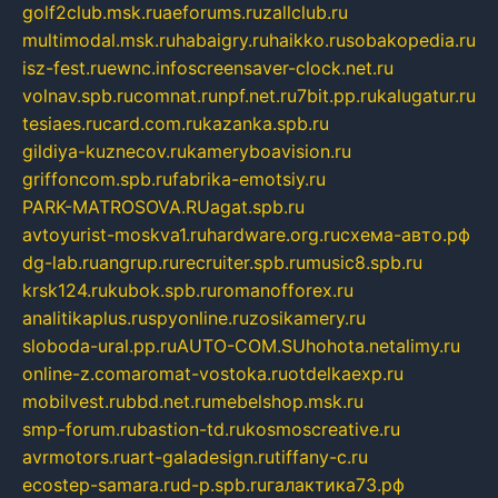
golf2club.msk.ru
aeforums.ru
zallclub.ru
multimodal.msk.ru
habaigry.ru
haikko.ru
sobakopedia.ru
isz-fest.ru
ewnc.info
screensaver-clock.net.ru
volnav.spb.ru
comnat.ru
npf.net.ru
7bit.pp.ru
kalugatur.ru
tesiaes.ru
card.com.ru
kazanka.spb.ru
gildiya-kuznecov.ru
kameryboavision.ru
griffoncom.spb.ru
fabrika-emotsiy.ru
PARK-MATROSOVA.RU
agat.spb.ru
avtoyurist-moskva1.ru
hardware.org.ru
схема-авто.рф
dg-lab.ru
angrup.ru
recruiter.spb.ru
music8.spb.ru
krsk124.ru
kubok.spb.ru
romanofforex.ru
analitikaplus.ru
spyonline.ru
zosikamery.ru
sloboda-ural.pp.ru
AUTO-COM.SU
hohota.net
alimy.ru
online-z.com
aromat-vostoka.ru
otdelkaexp.ru
mobilvest.ru
bbd.net.ru
mebelshop.msk.ru
smp-forum.ru
bastion-td.ru
kosmoscreative.ru
avrmotors.ru
art-galadesign.ru
tiffany-c.ru
ecostep-samara.ru
d-p.spb.ru
галактика73.рф