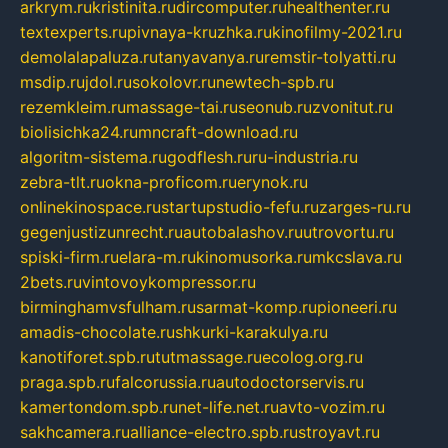
arkrym.ru
kristinita.ru
dircomputer.ru
healthenter.ru
textexperts.ru
pivnaya-kruzhka.ru
kinofilmy-2021.ru
demolalapaluza.ru
tanyavanya.ru
remstir-tolyatti.ru
msdip.ru
jdol.ru
sokolovr.ru
newtech-spb.ru
rezemkleim.ru
massage-tai.ru
seonub.ru
zvonitut.ru
biolisichka24.ru
mncraft-download.ru
algoritm-sistema.ru
godflesh.ru
ru-industria.ru
zebra-tlt.ru
okna-proficom.ru
erynok.ru
onlinekinospace.ru
startupstudio-fefu.ru
zarges-ru.ru
gegenjustizunrecht.ru
autobalashov.ru
utrovortu.ru
spiski-firm.ru
elara-m.ru
kinomusorka.ru
mkcslava.ru
2bets.ru
vintovoykompressor.ru
birminghamvsfulham.ru
sarmat-komp.ru
pioneeri.ru
amadis-chocolate.ru
shkurki-karakulya.ru
kanotiforet.spb.ru
tutmassage.ru
ecolog.org.ru
praga.spb.ru
falcorussia.ru
autodoctorservis.ru
kamertondom.spb.ru
net-life.net.ru
avto-vozim.ru
sakhcamera.ru
alliance-electro.spb.ru
stroyavt.ru