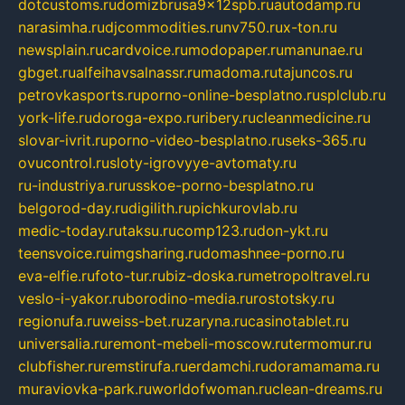
dotcustoms.ru
domizbrusa9x12spb.ru
autodamp.ru
narasimha.ru
djcommodities.ru
nv750.ru
x-ton.ru
newsplain.ru
cardvoice.ru
modopaper.ru
manunae.ru
gbget.ru
alfeihavsalnassr.ru
madoma.ru
tajuncos.ru
petrovkasports.ru
porno-online-besplatno.ru
splclub.ru
york-life.ru
doroga-expo.ru
ribery.ru
cleanmedicine.ru
slovar-ivrit.ru
porno-video-besplatno.ru
seks-365.ru
ovucontrol.ru
sloty-igrovyye-avtomaty.ru
ru-industriya.ru
russkoe-porno-besplatno.ru
belgorod-day.ru
digilith.ru
pichkurovlab.ru
medic-today.ru
taksu.ru
comp123.ru
don-ykt.ru
teensvoice.ru
imgsharing.ru
domashnee-porno.ru
eva-elfie.ru
foto-tur.ru
biz-doska.ru
metropoltravel.ru
veslo-i-yakor.ru
borodino-media.ru
rostotsky.ru
regionufa.ru
weiss-bet.ru
zaryna.ru
casinotablet.ru
universalia.ru
remont-mebeli-moscow.ru
termomur.ru
clubfisher.ru
remstirufa.ru
erdamchi.ru
doramamama.ru
muraviovka-park.ru
worldofwoman.ru
clean-dreams.ru