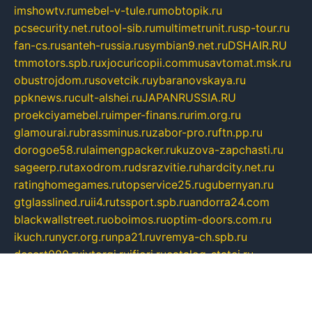
imshowtv.ru
mebel-v-tule.ru
mobtopik.ru
pcsecurity.net.ru
tool-sib.ru
multimetrunit.ru
sp-tour.ru
fan-cs.ru
santeh-russia.ru
symbian9.net.ru
DSHAIR.RU
tmmotors.spb.ru
xjocuricopii.com
musavtomat.msk.ru
obustrojdom.ru
sovetcik.ru
ybaranovskaya.ru
ppknews.ru
cult-alshei.ru
JAPANRUSSIA.RU
proekciyamebel.ru
imper-finans.ru
rim.org.ru
glamourai.ru
brassminus.ru
zabor-pro.ru
ftn.pp.ru
dorogoe58.ru
laimengpacker.ru
kuzova-zapchasti.ru
sageerp.ru
taxodrom.ru
dsrazvitie.ru
hardcity.net.ru
ratinghomegames.ru
topservice25.ru
gubernyan.ru
gtglasslined.ru
ii4.ru
tssport.spb.ru
andorra24.com
blackwallstreet.ru
oboimos.ru
optim-doors.com.ru
ikuch.ru
nycr.org.ru
npa21.ru
vremya-ch.spb.ru
desert000.ru
ivtorgi.ru
ifiori.ru
catalog-statei.ru
dcv.org.ru
spetsmaster174.ru
ipkameryhiseeu.ru
dum26.ru
ruspol.spb.ru
fr-opendp.ru
kam-solnyshko.ru
cheyenne-arapaho.ru
sevzapmetal.spb.ru