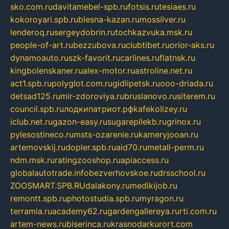
sko.com.ru
davitamebel-spb.ru
fotsis.ru
tesiaes.ru
kokoroyari.spb.ru
blesna-kazan.ru
mossilver.ru
lenderoq.ru
sergeydobrin.ru
tochkazvuka.msk.ru
people-of-art.ru
bezzubova.ru
clubtibet.ru
orior-aks.ru
dynamoauto.ru
szk-favorit.ru
carlines.ru
flatnsk.ru
kingbolenskaner.ru
alex-motor.ru
astroline.net.ru
act1.spb.ru
polyglot.com.ru
gidlipetsk.ru
ooo-driada.ru
detsad125.ru
mir-zdoroviya.ru
bruslanovo.ru
siterem.ru
council.spb.ru
лодкипатриот.рф
kafekolizey.ru
iclub.net.ru
gazon-easy.ru
sugarepilekb.ru
grinox.ru
pylesostineco.ru
msts-ozarenie.ru
kameryjooan.ru
artemovskij.ru
dopler.spb.ru
aid70.ru
metall-perm.ru
ndm.msk.ru
ratingzooshop.ru
apiaccess.ru
globalautotrade.info
bezverhovskoe.ru
drsschool.ru
ZOOSMART.SPB.RU
dalakony.ru
medikijob.ru
remontt.spb.ru
photostudia.spb.ru
myragon.ru
terramia.ru
academy62.ru
gardengallereya.ru
rti.com.ru
artem-news.ru
biserinca.ru
krasnodarkurort.com