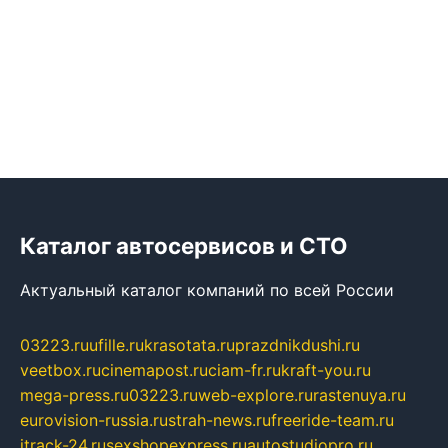
Каталог автосервисов и СТО
Актуальный каталог компаний по всей России
03223.ru
ufille.ru
krasotata.ru
prazdnikdushi.ru
veetbox.ru
cinemapost.ru
ciam-fr.ru
kraft-you.ru
mega-press.ru
03223.ru
web-explore.ru
rastenuya.ru
eurovision-russia.ru
strah-news.ru
freeride-team.ru
itrack-24.ru
sexshopexpress.ru
autostudiopro.ru