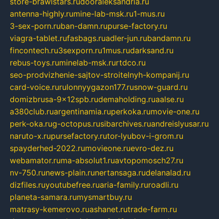
store-brawlstars.ru
dooraleksandria.ru
antenna-highly.ru
mine-lab-msk.ru
1-mus.ru
3-sex-porn.ru
ban-damn.ru
purse-factory.ru
viagra-tablet.ru
fasbags.ru
adler-jun.ru
bandamn.ru
fincontech.ru
3sexporn.ru
1mus.ru
darksand.ru
rebus-toys.ru
minelab-msk.ru
rtdco.ru
seo-prodvizhenie-sajtov-stroitelnyh-kompanij.ru
card-voice.ru
rulonnyygazon177.ru
snow-guard.ru
domizbrusa-9x12spb.ru
demaholding.ru
aalse.ru
a380club.ru
argentinamia.ru
perkoka.ru
movie-one.ru
perk-oka.ru
g-octopus.ru
sibarchives.ru
andreislyusar.ru
naruto-x.ru
pursefactory.ru
tor-lyubov-i-grom.ru
spayderhed-2022.ru
movieone.ru
evro-dez.ru
webamator.ru
ma-absolut1.ru
avtopomosch27.ru
nv-750.ru
news-plain.ru
nertansaga.ru
delanalad.ru
dizfiles.ru
youtubefree.ru
aria-family.ru
roadli.ru
planeta-samara.ru
mysmartbuy.ru
matrasy-kemerovo.ru
ashanet.ru
trade-farm.ru