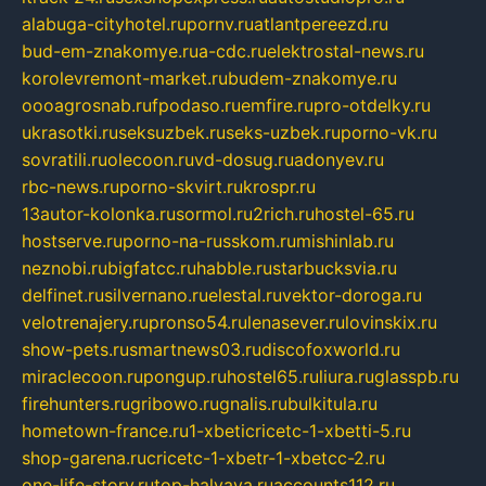
alabuga-cityhotel.ru
pornv.ru
atlantpereezd.ru
bud-em-znakomye.ru
a-cdc.ru
elektrostal-news.ru
korolevremont-market.ru
budem-znakomye.ru
oooagrosnab.ru
fpodaso.ru
emfire.ru
pro-otdelky.ru
ukrasotki.ru
seksuzbek.ru
seks-uzbek.ru
porno-vk.ru
sovratili.ru
olecoon.ru
vd-dosug.ru
adonyev.ru
rbc-news.ru
porno-skvirt.ru
krospr.ru
13autor-kolonka.ru
sormol.ru
2rich.ru
hostel-65.ru
hostserve.ru
porno-na-russkom.ru
mishinlab.ru
neznobi.ru
bigfatcc.ru
habble.ru
starbucksvia.ru
delfinet.ru
silvernano.ru
elestal.ru
vektor-doroga.ru
velotrenajery.ru
pronso54.ru
lenasever.ru
lovinskix.ru
show-pets.ru
smartnews03.ru
discofoxworld.ru
miraclecoon.ru
pongup.ru
hostel65.ru
liura.ru
glasspb.ru
firehunters.ru
gribowo.ru
gnalis.ru
bulkitula.ru
hometown-france.ru
1-xbeticricetc-1-xbetti-5.ru
shop-garena.ru
cricetc-1-xbetr-1-xbetcc-2.ru
one-life-story.ru
top-halyava.ru
accounts112.ru