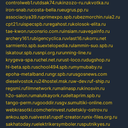
controlweb1.ru
tdsak74.ru
kinzozo-ru.ru
kvotka.ru
iron-snab.ru
costa-bella.ru
eugrus.pp.ru
associaciya39.ru
primexpo.spb.ru
bezmorchin.ru
ia2.ru
cpt21.ru
ispecspb.ru
regahost.ru
kolosok-elita.ru
tae-kwon.ru
consrio.com.ru
insiam.ru
avegainfo.ru
archery161.ru
bigencyclica.ru
vlast16.ru
korru.net
sarmiento.spb.su
extelopedia.ru
lammin-suo.spb.ru
iskatour.spb.ru
snpi.org.ru
running-line.ru
krygeva-spa.ru
chel.net.ru
rust-loco.ru
dugshop.ru
hl-beta.spb.ru
school494.spb.ru
mymubaby.ru
epoha-metalband.ru
ngr.spb.ru
rusgosnews.com
dieselvostok.ru
24hostel.msk.ru
w-dev.ru
f-ship.ru
regsmi.ru
filmnetwork.ru
malinasp.ru
kinosvin.ru
h2o-salon.ru
malutkayork.ru
deltaprim.spb.ru
tango-perm.ru
gooddir.ru
sgv.su
multiki-online.com
webkrasotki.com
cherinvest.ru
detskiy-ostrov.ru
ankou.spb.ru
alvesta1.ru
pdf-creator.ru
nix-files.org.ru
sakhatoday.ru
elektrikersymboler.ru
sputnikyes.ru