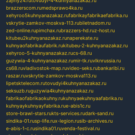
zajmy24.ru
tovudyi-4-kuhnyanazakaz.ru
brazzerscom.ru
medsprawo4ka.ru
xehyroo5kuhnyanazakaz.ru
fabrikayfabrikaefabrika.ru
vskrytie-zamkov-moskva-113.ru
biletnadom.ru
zed-online.ru
pimchax.ru
brazzers-hd.ru
z-host.ru
kitubeu2kuhnyanazakaz.ru
naperekate.ru
kuhnyaofabrikaufabrik.ru
kitubeu-2-kuhnyanazakaz.ru
xehyroo-5-kuhnyanazakaz.ru
cs-68.ru
guzywia-4-kuhnyanazakaz.ru
mir-tk.ru
vlknrussia.ru
cs68.ru
vladivostok-map.ru
video-seks.ru
bankaribi.ru
raszar.ru
vskrytie-zamkov-moskva113.ru
lipetsktelecom.ru
tovudyi4kuhnyanazakaz.ru
seksuzb.ru
guzywia4kuhnyanazakaz.ru
fabrikaofabrikaokuhny.ru
kuhnyaekuhnyaafabrika.ru
kuhnyaykuhnyayfabrika.ru
e-abis1c.ru
store-brawl-stars.ru
kts-services.ru
dark-sand.ru
sindika-01.ru
sp-life.ru
x-legion.ru
sib-archives.ru
e-abis-1-c.ru
sindika01.ru
venda-festival.ru