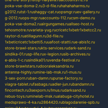
poka-vse-doma-2.ru
3-d-file.ru
hahahaharms.ru
g2012.ru
tst-1.ru
shaggy-cat.ru
opsmgr.ru
ev-gallery.ru
g-2012.ru
ops-mgr.ru
accounts-112.ru
csm-demo.ru
poka-vse-doma2.ru
airgungames.ru
allseo-host.ru
tehosmotre.ru
varieta-yug.ru
cricetc1xbetr1xbetcc2.ru
raytor-d.ru
atillagunn.ru
3d-file.ru
1xbeticricetc1xbetti5.ru
uafoot-statti.ru
e-abis1c.ru
store-brawl-stars.ru
kts-services.ru
dark-sand.ru
sindika-01.ru
sp-life.ru
x-legion.ru
sib-archives.ru
e-abis-1-c.ru
sindika01.ru
venda-festival.ru
store-brawlstars.ru
dooraleksandria.ru
antenna-highly.ru
mine-lab-msk.ru
1-mus.ru
3-sex-porn.ru
ban-damn.ru
purse-factory.ru
viagra-tablet.ru
fasbags.ru
adler-jun.ru
bandamn.ru
fincontech.ru
3sexporn.ru
1mus.ru
darksand.ru
rebus-toys.ru
minelab-msk.ru
alabuga-cityhotel.ru
medsprawo-4-ka.ru
2864420.ru
blagodarenie-spb.ru