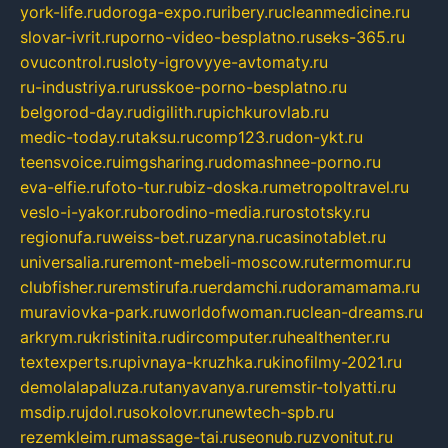
york-life.ru
doroga-expo.ru
ribery.ru
cleanmedicine.ru
slovar-ivrit.ru
porno-video-besplatno.ru
seks-365.ru
ovucontrol.ru
sloty-igrovyye-avtomaty.ru
ru-industriya.ru
russkoe-porno-besplatno.ru
belgorod-day.ru
digilith.ru
pichkurovlab.ru
medic-today.ru
taksu.ru
comp123.ru
don-ykt.ru
teensvoice.ru
imgsharing.ru
domashnee-porno.ru
eva-elfie.ru
foto-tur.ru
biz-doska.ru
metropoltravel.ru
veslo-i-yakor.ru
borodino-media.ru
rostotsky.ru
regionufa.ru
weiss-bet.ru
zaryna.ru
casinotablet.ru
universalia.ru
remont-mebeli-moscow.ru
termomur.ru
clubfisher.ru
remstirufa.ru
erdamchi.ru
doramamama.ru
muraviovka-park.ru
worldofwoman.ru
clean-dreams.ru
arkrym.ru
kristinita.ru
dircomputer.ru
healthenter.ru
textexperts.ru
pivnaya-kruzhka.ru
kinofilmy-2021.ru
demolalapaluza.ru
tanyavanya.ru
remstir-tolyatti.ru
msdip.ru
jdol.ru
sokolovr.ru
newtech-spb.ru
rezemkleim.ru
massage-tai.ru
seonub.ru
zvonitut.ru