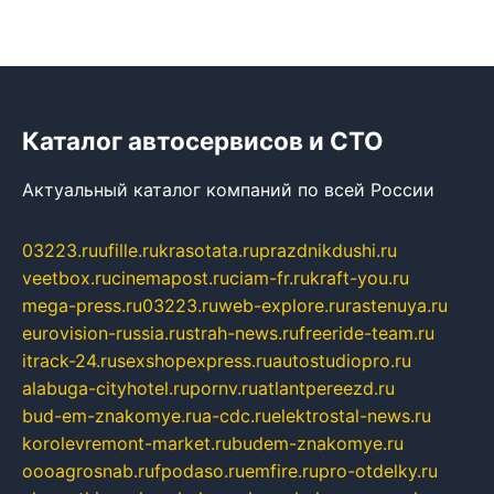
Каталог автосервисов и СТО
Актуальный каталог компаний по всей России
03223.ru
ufille.ru
krasotata.ru
prazdnikdushi.ru
veetbox.ru
cinemapost.ru
ciam-fr.ru
kraft-you.ru
mega-press.ru
03223.ru
web-explore.ru
rastenuya.ru
eurovision-russia.ru
strah-news.ru
freeride-team.ru
itrack-24.ru
sexshopexpress.ru
autostudiopro.ru
alabuga-cityhotel.ru
pornv.ru
atlantpereezd.ru
bud-em-znakomye.ru
a-cdc.ru
elektrostal-news.ru
korolevremont-market.ru
budem-znakomye.ru
oooagrosnab.ru
fpodaso.ru
emfire.ru
pro-otdelky.ru