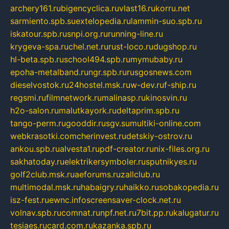
archery161.ru
bigencyclica.ru
vlast16.ru
korru.net
sarmiento.spb.su
extelopedia.ru
lammin-suo.spb.ru
iskatour.spb.ru
snpi.org.ru
running-line.ru
krygeva-spa.ru
chel.net.ru
rust-loco.ru
dugshop.ru
hl-beta.spb.ru
school494.spb.ru
mymubaby.ru
epoha-metalband.ru
ngr.spb.ru
rusgosnews.com
dieselvostok.ru
24hostel.msk.ru
w-dev.ru
f-ship.ru
regsmi.ru
filmnetwork.ru
malinasp.ru
kinosvin.ru
h2o-salon.ru
malutkayork.ru
deltaprim.spb.ru
tango-perm.ru
gooddir.ru
sgv.su
multiki-online.com
webkrasotki.com
cherinvest.ru
detskiy-ostrov.ru
ankou.spb.ru
alvesta1.ru
pdf-creator.ru
nix-files.org.ru
sakhatoday.ru
elektrikersymboler.ru
sputnikyes.ru
golf2club.msk.ru
aeforums.ru
zallclub.ru
multimodal.msk.ru
habaigry.ru
haikko.ru
sobakopedia.ru
isz-fest.ru
ewnc.info
screensaver-clock.net.ru
volnav.spb.ru
comnat.ru
npf.net.ru
7bit.pp.ru
kalugatur.ru
tesiaes.ru
card.com.ru
kazanka.spb.ru