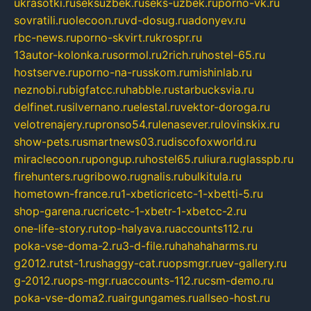
ukrasotki.ru
seksuzbek.ru
seks-uzbek.ru
porno-vk.ru
sovratili.ru
olecoon.ru
vd-dosug.ru
adonyev.ru
rbc-news.ru
porno-skvirt.ru
krospr.ru
13autor-kolonka.ru
sormol.ru
2rich.ru
hostel-65.ru
hostserve.ru
porno-na-russkom.ru
mishinlab.ru
neznobi.ru
bigfatcc.ru
habble.ru
starbucksvia.ru
delfinet.ru
silvernano.ru
elestal.ru
vektor-doroga.ru
velotrenajery.ru
pronso54.ru
lenasever.ru
lovinskix.ru
show-pets.ru
smartnews03.ru
discofoxworld.ru
miraclecoon.ru
pongup.ru
hostel65.ru
liura.ru
glasspb.ru
firehunters.ru
gribowo.ru
gnalis.ru
bulkitula.ru
hometown-france.ru
1-xbeticricetc-1-xbetti-5.ru
shop-garena.ru
cricetc-1-xbetr-1-xbetcc-2.ru
one-life-story.ru
top-halyava.ru
accounts112.ru
poka-vse-doma-2.ru
3-d-file.ru
hahahaharms.ru
g2012.ru
tst-1.ru
shaggy-cat.ru
opsmgr.ru
ev-gallery.ru
g-2012.ru
ops-mgr.ru
accounts-112.ru
csm-demo.ru
poka-vse-doma2.ru
airgungames.ru
allseo-host.ru