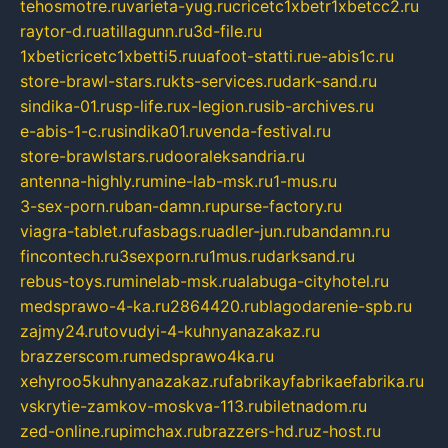
tehosmotre.ru
varieta-yug.ru
cricetc1xbetr1xbetcc2.ru
raytor-d.ru
atillagunn.ru
3d-file.ru
1xbeticricetc1xbetti5.ru
uafoot-statti.ru
e-abis1c.ru
store-brawl-stars.ru
kts-services.ru
dark-sand.ru
sindika-01.ru
sp-life.ru
x-legion.ru
sib-archives.ru
e-abis-1-c.ru
sindika01.ru
venda-festival.ru
store-brawlstars.ru
dooraleksandria.ru
antenna-highly.ru
mine-lab-msk.ru
1-mus.ru
3-sex-porn.ru
ban-damn.ru
purse-factory.ru
viagra-tablet.ru
fasbags.ru
adler-jun.ru
bandamn.ru
fincontech.ru
3sexporn.ru
1mus.ru
darksand.ru
rebus-toys.ru
minelab-msk.ru
alabuga-cityhotel.ru
medsprawo-4-ka.ru
2864420.ru
blagodarenie-spb.ru
zajmy24.ru
tovudyi-4-kuhnyanazakaz.ru
brazzerscom.ru
medsprawo4ka.ru
xehyroo5kuhnyanazakaz.ru
fabrikayfabrikaefabrika.ru
vskrytie-zamkov-moskva-113.ru
biletnadom.ru
zed-online.ru
pimchax.ru
brazzers-hd.ru
z-host.ru