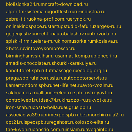
biolisichka24.ru
mncraft-download.ru
algoritm-sistema.ru
godflesh.ru
ru-industria.ru
zebra-tlt.ru
okna-proficom.ru
erynok.ru
onlinekinospace.ru
startupstudio-fefu.ru
zarges-ru.ru
gegenjustizunrecht.ru
autobalashov.ru
utrovortu.ru
spiski-firm.ru
elara-m.ru
kinomusorka.ru
mkcslava.ru
2bets.ru
vintovoykompressor.ru
birminghamvsfulham.ru
sarmat-komp.ru
pioneeri.ru
amadis-chocolate.ru
shkurki-karakulya.ru
kanotiforet.spb.ru
tutmassage.ru
ecolog.org.ru
praga.spb.ru
falcorussia.ru
autodoctorservis.ru
kamertondom.spb.ru
net-life.net.ru
avto-vozim.ru
sakhcamera.ru
alliance-electro.spb.ru
stroyavt.ru
controlweb1.ru
tdsak74.ru
kinzozo-ru.ru
kvotka.ru
iron-snab.ru
costa-bella.ru
eugrus.pp.ru
associaciya39.ru
primexpo.spb.ru
bezmorchin.ru
ia2.ru
cpt21.ru
ispecspb.ru
regahost.ru
kolosok-elita.ru
tae-kwon.ru
consrio.com.ru
insiam.ru
avegainfo.ru