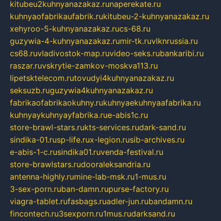
kitubeu2kuhnyanazakaz.ru
naperekate.ru
kuhnyaofabrikaufabrik.ru
kitubeu-2-kuhnyanazakaz.ru
xehyroo-5-kuhnyanazakaz.ru
cs-68.ru
guzywia-4-kuhnyanazakaz.ru
mir-tk.ru
vlknrussia.ru
cs68.ru
vladivostok-map.ru
video-seks.ru
bankaribi.ru
raszar.ru
vskrytie-zamkov-moskva113.ru
lipetsktelecom.ru
tovudyi4kuhnyanazakaz.ru
seksuzb.ru
guzywia4kuhnyanazakaz.ru
fabrikaofabrikaokuhny.ru
kuhnyaekuhnyaafabrika.ru
kuhnyaykuhnyayfabrika.ru
e-abis1c.ru
store-brawl-stars.ru
kts-services.ru
dark-sand.ru
sindika-01.ru
sp-life.ru
x-legion.ru
sib-archives.ru
e-abis-1-c.ru
sindika01.ru
venda-festival.ru
store-brawlstars.ru
dooraleksandria.ru
antenna-highly.ru
mine-lab-msk.ru
1-mus.ru
3-sex-porn.ru
ban-damn.ru
purse-factory.ru
viagra-tablet.ru
fasbags.ru
adler-jun.ru
bandamn.ru
fincontech.ru
3sexporn.ru
1mus.ru
darksand.ru