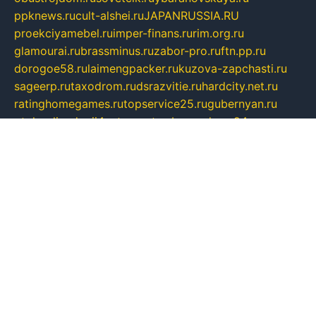
ppknews.ru
cult-alshei.ru
JAPANRUSSIA.RU
proekciyamebel.ru
imper-finans.ru
rim.org.ru
glamourai.ru
brassminus.ru
zabor-pro.ru
ftn.pp.ru
dorogoe58.ru
laimengpacker.ru
kuzova-zapchasti.ru
sageerp.ru
taxodrom.ru
dsrazvitie.ru
hardcity.net.ru
ratinghomegames.ru
topservice25.ru
gubernyan.ru
gtglasslined.ru
ii4.ru
tssport.spb.ru
andorra24.com
blackwallstreet.ru
oboimos.ru
optim-doors.com.ru
ikuch.ru
nycr.org.ru
npa21.ru
vremya-ch.spb.ru
desert000.ru
ivtorgi.ru
ifiori.ru
catalog-statei.ru
dcv.org.ru
spetsmaster174.ru
ipkameryhiseeu.ru
dum26.ru
ruspol.spb.ru
fr-opendp.ru
kam-solnyshko.ru
cheyenne-arapaho.ru
sevzapmetal.spb.ru
ted-lapidus.spb.ru
parasite-eliminator.ru
sigma-complete.ru
modernworld.ru
dama-moda.ru
eholot-group.ru
sk-nvkz.ru
DRONGOLD.RU
democratia2.ru
i-farmer.ru
mass-sport.org
jablonex.spb.ru
bookmess.ru
linkword.ru