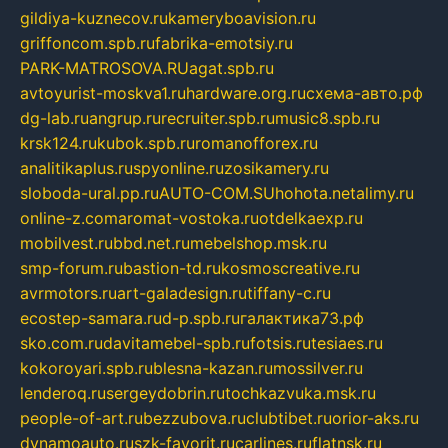
gildiya-kuznecov.ru
kameryboavision.ru
griffoncom.spb.ru
fabrika-emotsiy.ru
PARK-MATROSOVA.RU
agat.spb.ru
avtoyurist-moskva1.ru
hardware.org.ru
схема-авто.рф
dg-lab.ru
angrup.ru
recruiter.spb.ru
music8.spb.ru
krsk124.ru
kubok.spb.ru
romanofforex.ru
analitikaplus.ru
spyonline.ru
zosikamery.ru
sloboda-ural.pp.ru
AUTO-COM.SU
hohota.net
alimy.ru
online-z.com
aromat-vostoka.ru
otdelkaexp.ru
mobilvest.ru
bbd.net.ru
mebelshop.msk.ru
smp-forum.ru
bastion-td.ru
kosmoscreative.ru
avrmotors.ru
art-galadesign.ru
tiffany-c.ru
ecostep-samara.ru
d-p.spb.ru
галактика73.рф
sko.com.ru
davitamebel-spb.ru
fotsis.ru
tesiaes.ru
kokoroyari.spb.ru
blesna-kazan.ru
mossilver.ru
lenderoq.ru
sergeydobrin.ru
tochkazvuka.msk.ru
people-of-art.ru
bezzubova.ru
clubtibet.ru
orior-aks.ru
dynamoauto.ru
szk-favorit.ru
carlines.ru
flatnsk.ru