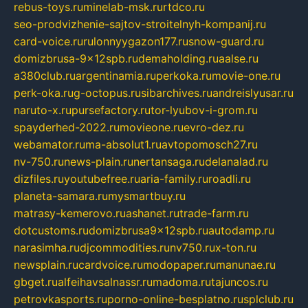
rebus-toys.ru
minelab-msk.ru
rtdco.ru
seo-prodvizhenie-sajtov-stroitelnyh-kompanij.ru
card-voice.ru
rulonnyygazon177.ru
snow-guard.ru
domizbrusa-9x12spb.ru
demaholding.ru
aalse.ru
a380club.ru
argentinamia.ru
perkoka.ru
movie-one.ru
perk-oka.ru
g-octopus.ru
sibarchives.ru
andreislyusar.ru
naruto-x.ru
pursefactory.ru
tor-lyubov-i-grom.ru
spayderhed-2022.ru
movieone.ru
evro-dez.ru
webamator.ru
ma-absolut1.ru
avtopomosch27.ru
nv-750.ru
news-plain.ru
nertansaga.ru
delanalad.ru
dizfiles.ru
youtubefree.ru
aria-family.ru
roadli.ru
planeta-samara.ru
mysmartbuy.ru
matrasy-kemerovo.ru
ashanet.ru
trade-farm.ru
dotcustoms.ru
domizbrusa9x12spb.ru
autodamp.ru
narasimha.ru
djcommodities.ru
nv750.ru
x-ton.ru
newsplain.ru
cardvoice.ru
modopaper.ru
manunae.ru
gbget.ru
alfeihavsalnassr.ru
madoma.ru
tajuncos.ru
petrovkasports.ru
porno-online-besplatno.ru
splclub.ru