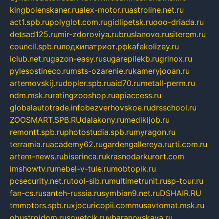
kingbolenskaner.ru
alex-motor.ru
astroline.net.ru
act1.spb.ru
polyglot.com.ru
gidlipetsk.ru
ooo-driada.ru
detsad125.ru
mir-zdoroviya.ru
bruslanovo.ru
siterem.ru
council.spb.ru
лодкипатриот.рф
kafekolizey.ru
iclub.net.ru
gazon-easy.ru
sugarepilekb.ru
grinox.ru
pylesostineco.ru
msts-ozarenie.ru
kameryjooan.ru
artemovskij.ru
dopler.spb.ru
aid70.ru
metall-perm.ru
ndm.msk.ru
ratingzooshop.ru
apiaccess.ru
globalautotrade.info
bezverhovskoe.ru
drsschool.ru
ZOOSMART.SPB.RU
dalakony.ru
medikijob.ru
remontt.spb.ru
photostudia.spb.ru
myragon.ru
terramia.ru
academy62.ru
gardengallereya.ru
rti.com.ru
artem-news.ru
biserinca.ru
krasnodarkurort.com
imshowtv.ru
mebel-v-tule.ru
mobtopik.ru
pcsecurity.net.ru
tool-sib.ru
multimetrunit.ru
sp-tour.ru
fan-cs.ru
santeh-russia.ru
symbian9.net.ru
DSHAIR.RU
tmmotors.spb.ru
xjocuricopii.com
musavtomat.msk.ru
obustrojdom.ru
sovetcik.ru
ybaranovskaya.ru