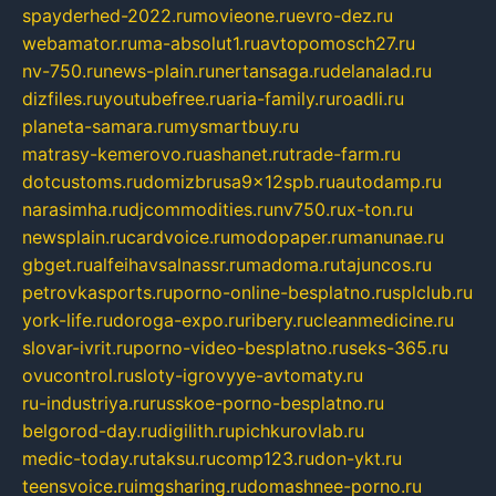
spayderhed-2022.ru
movieone.ru
evro-dez.ru
webamator.ru
ma-absolut1.ru
avtopomosch27.ru
nv-750.ru
news-plain.ru
nertansaga.ru
delanalad.ru
dizfiles.ru
youtubefree.ru
aria-family.ru
roadli.ru
planeta-samara.ru
mysmartbuy.ru
matrasy-kemerovo.ru
ashanet.ru
trade-farm.ru
dotcustoms.ru
domizbrusa9x12spb.ru
autodamp.ru
narasimha.ru
djcommodities.ru
nv750.ru
x-ton.ru
newsplain.ru
cardvoice.ru
modopaper.ru
manunae.ru
gbget.ru
alfeihavsalnassr.ru
madoma.ru
tajuncos.ru
petrovkasports.ru
porno-online-besplatno.ru
splclub.ru
york-life.ru
doroga-expo.ru
ribery.ru
cleanmedicine.ru
slovar-ivrit.ru
porno-video-besplatno.ru
seks-365.ru
ovucontrol.ru
sloty-igrovyye-avtomaty.ru
ru-industriya.ru
russkoe-porno-besplatno.ru
belgorod-day.ru
digilith.ru
pichkurovlab.ru
medic-today.ru
taksu.ru
comp123.ru
don-ykt.ru
teensvoice.ru
imgsharing.ru
domashnee-porno.ru