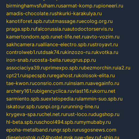
birminghamvsfulham.ru
sarmat-komp.ru
pioneeri.ru
amadis-chocolate.ru
shkurki-karakulya.ru
kanotiforet.spb.ru
tutmassage.ru
ecolog.org.ru
praga.spb.ru
falcorussia.ru
autodoctorservis.ru
kamertondom.spb.ru
net-life.net.ru
avto-vozim.ru
sakhcamera.ru
alliance-electro.spb.ru
stroyavt.ru
controlweb1.ru
tdsak74.ru
kinzozo-ru.ru
kvotka.ru
iron-snab.ru
costa-bella.ru
eugrus.pp.ru
associaciya39.ru
primexpo.spb.ru
bezmorchin.ru
ia2.ru
cpt21.ru
ispecspb.ru
regahost.ru
kolosok-elita.ru
tae-kwon.ru
consrio.com.ru
insiam.ru
avegainfo.ru
archery161.ru
bigencyclica.ru
vlast16.ru
korru.net
sarmiento.spb.su
extelopedia.ru
lammin-suo.spb.ru
iskatour.spb.ru
snpi.org.ru
running-line.ru
krygeva-spa.ru
chel.net.ru
rust-loco.ru
dugshop.ru
hl-beta.spb.ru
school494.spb.ru
mymubaby.ru
epoha-metalband.ru
ngr.spb.ru
rusgosnews.com
dieselvostok.ru
24hostel.msk.ru
w-dev.ru
f-ship.ru