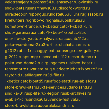
velotrenajery.ru
pronso54.ru
lenasever.ru
lovinskix.ru
show-pets.ru
smartnews03.ru
discofoxworld.ru
miraclecoon.ru
pongup.ru
hostel65.ru
liura.ru
glasspb.ru
firehunters.ru
gribowo.ru
gnalis.ru
bulkitula.ru
hometown-france.ru
1-xbeticricetc-1-xbetti-5.ru
shop-garena.ru
cricetc-1-xbetr-1-xbetcc-2.ru
one-life-story.ru
top-halyava.ru
accounts112.ru
poka-vse-doma-2.ru
3-d-file.ru
hahahaharms.ru
g2012.ru
tst-1.ru
shaggy-cat.ru
opsmgr.ru
ev-gallery.ru
g-2012.ru
ops-mgr.ru
accounts-112.ru
csm-demo.ru
poka-vse-doma2.ru
airgungames.ru
allseo-host.ru
tehosmotre.ru
varieta-yug.ru
cricetc1xbetr1xbetcc2.ru
raytor-d.ru
atillagunn.ru
3d-file.ru
1xbeticricetc1xbetti5.ru
uafoot-statti.ru
e-abis1c.ru
store-brawl-stars.ru
kts-services.ru
dark-sand.ru
sindika-01.ru
sp-life.ru
x-legion.ru
sib-archives.ru
e-abis-1-c.ru
sindika01.ru
venda-festival.ru
store-brawlstars.ru
dooraleksandria.ru