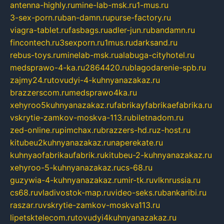
antenna-highly.ru
mine-lab-msk.ru
1-mus.ru
3-sex-porn.ru
ban-damn.ru
purse-factory.ru
viagra-tablet.ru
fasbags.ru
adler-jun.ru
bandamn.ru
fincontech.ru
3sexporn.ru
1mus.ru
darksand.ru
rebus-toys.ru
minelab-msk.ru
alabuga-cityhotel.ru
medsprawo-4-ka.ru
2864420.ru
blagodarenie-spb.ru
zajmy24.ru
tovudyi-4-kuhnyanazakaz.ru
brazzerscom.ru
medsprawo4ka.ru
xehyroo5kuhnyanazakaz.ru
fabrikayfabrikaefabrika.ru
vskrytie-zamkov-moskva-113.ru
biletnadom.ru
zed-online.ru
pimchax.ru
brazzers-hd.ru
z-host.ru
kitubeu2kuhnyanazakaz.ru
naperekate.ru
kuhnyaofabrikaufabrik.ru
kitubeu-2-kuhnyanazakaz.ru
xehyroo-5-kuhnyanazakaz.ru
cs-68.ru
guzywia-4-kuhnyanazakaz.ru
mir-tk.ru
vlknrussia.ru
cs68.ru
vladivostok-map.ru
video-seks.ru
bankaribi.ru
raszar.ru
vskrytie-zamkov-moskva113.ru
lipetsktelecom.ru
tovudyi4kuhnyanazakaz.ru