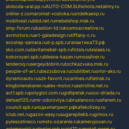
sloboda-ural.pp.ru
AUTO-COM.SU
hohota.net
alimy.ru
online-z.com
aromat-vostoka.ru
otdelkaexp.ru
mobilvest.ru
bbd.net.ru
mebelshop.msk.ru
smp-forum.ru
bastion-td.ru
kosmoscreative.ru
avrmotors.ru
art-galadesign.ru
tiffany-c.ru
ecostep-samara.ru
d-p.spb.ru
галактика73.рф
sko.com.ru
davitamebel-spb.ru
fotsis.ru
tesiaes.ru
kokoroyari.spb.ru
blesna-kazan.ru
mossilver.ru
lenderoq.ru
sergeydobrin.ru
tochkazvuka.msk.ru
people-of-art.ru
bezzubova.ru
clubtibet.ru
orior-aks.ru
dynamoauto.ru
szk-favorit.ru
carlines.ru
flatnsk.ru
kingbolenskaner.ru
alex-motor.ru
astroline.net.ru
act1.spb.ru
polyglot.com.ru
gidlipetsk.ru
ooo-driada.ru
detsad125.ru
mir-zdoroviya.ru
bruslanovo.ru
siterem.ru
council.spb.ru
лодкипатриот.рф
kafekolizey.ru
iclub.net.ru
gazon-easy.ru
sugarepilekb.ru
grinox.ru
pylesostineco.ru
msts-ozarenie.ru
kameryjooan.ru
artemovskij.ru
dopler.spb.ru
aid70.ru
metall-perm.ru