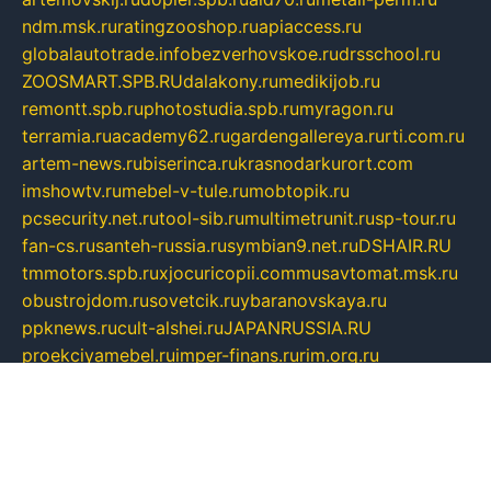
ndm.msk.ru
ratingzooshop.ru
apiaccess.ru
globalautotrade.info
bezverhovskoe.ru
drsschool.ru
ZOOSMART.SPB.RU
dalakony.ru
medikijob.ru
remontt.spb.ru
photostudia.spb.ru
myragon.ru
terramia.ru
academy62.ru
gardengallereya.ru
rti.com.ru
artem-news.ru
biserinca.ru
krasnodarkurort.com
imshowtv.ru
mebel-v-tule.ru
mobtopik.ru
pcsecurity.net.ru
tool-sib.ru
multimetrunit.ru
sp-tour.ru
fan-cs.ru
santeh-russia.ru
symbian9.net.ru
DSHAIR.RU
tmmotors.spb.ru
xjocuricopii.com
musavtomat.msk.ru
obustrojdom.ru
sovetcik.ru
ybaranovskaya.ru
ppknews.ru
cult-alshei.ru
JAPANRUSSIA.RU
proekciyamebel.ru
imper-finans.ru
rim.org.ru
glamourai.ru
brassminus.ru
zabor-pro.ru
ftn.pp.ru
dorogoe58.ru
laimengpacker.ru
kuzova-zapchasti.ru
sageerp.ru
taxodrom.ru
dsrazvitie.ru
hardcity.net.ru
ratinghomegames.ru
topservice25.ru
gubernyan.ru