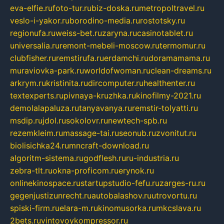
eva-elfie.ru
foto-tur.ru
biz-doska.ru
metropoltravel.ru
veslo-i-yakor.ru
borodino-media.ru
rostotsky.ru
regionufa.ru
weiss-bet.ru
zaryna.ru
casinotablet.ru
universalia.ru
remont-mebeli-moscow.ru
termomur.ru
clubfisher.ru
remstirufa.ru
erdamchi.ru
doramamama.ru
muraviovka-park.ru
worldofwoman.ru
clean-dreams.ru
arkrym.ru
kristinita.ru
dircomputer.ru
healthenter.ru
textexperts.ru
pivnaya-kruzhka.ru
kinofilmy-2021.ru
demolalapaluza.ru
tanyavanya.ru
remstir-tolyatti.ru
msdip.ru
jdol.ru
sokolovr.ru
newtech-spb.ru
rezemkleim.ru
massage-tai.ru
seonub.ru
zvonitut.ru
biolisichka24.ru
mncraft-download.ru
algoritm-sistema.ru
godflesh.ru
ru-industria.ru
zebra-tlt.ru
okna-proficom.ru
erynok.ru
onlinekinospace.ru
startupstudio-fefu.ru
zarges-ru.ru
gegenjustizunrecht.ru
autobalashov.ru
utrovortu.ru
spiski-firm.ru
elara-m.ru
kinomusorka.ru
mkcslava.ru
2bets.ru
vintovoykompressor.ru