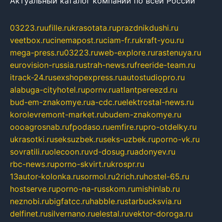
Актуальный каталог компаний по всей России
03223.ru
ufille.ru
krasotata.ru
prazdnikdushi.ru
veetbox.ru
cinemapost.ru
ciam-fr.ru
kraft-you.ru
mega-press.ru
03223.ru
web-explore.ru
rastenuya.ru
eurovision-russia.ru
strah-news.ru
freeride-team.ru
itrack-24.ru
sexshopexpress.ru
autostudiopro.ru
alabuga-cityhotel.ru
pornv.ru
atlantpereezd.ru
bud-em-znakomye.ru
a-cdc.ru
elektrostal-news.ru
korolevremont-market.ru
budem-znakomye.ru
oooagrosnab.ru
fpodaso.ru
emfire.ru
pro-otdelky.ru
ukrasotki.ru
seksuzbek.ru
seks-uzbek.ru
porno-vk.ru
sovratili.ru
olecoon.ru
vd-dosug.ru
adonyev.ru
rbc-news.ru
porno-skvirt.ru
krospr.ru
13autor-kolonka.ru
sormol.ru
2rich.ru
hostel-65.ru
hostserve.ru
porno-na-russkom.ru
mishinlab.ru
neznobi.ru
bigfatcc.ru
habble.ru
starbucksvia.ru
delfinet.ru
silvernano.ru
elestal.ru
vektor-doroga.ru