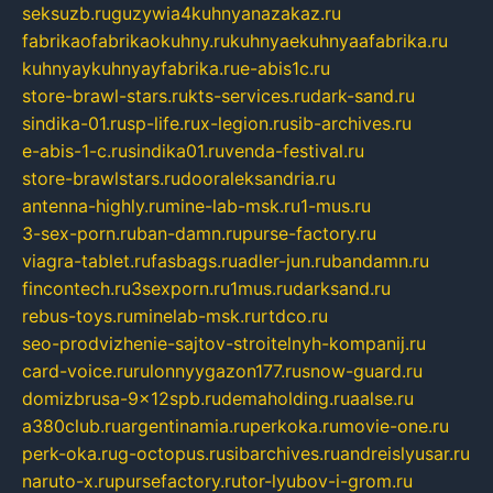
seksuzb.ru
guzywia4kuhnyanazakaz.ru
fabrikaofabrikaokuhny.ru
kuhnyaekuhnyaafabrika.ru
kuhnyaykuhnyayfabrika.ru
e-abis1c.ru
store-brawl-stars.ru
kts-services.ru
dark-sand.ru
sindika-01.ru
sp-life.ru
x-legion.ru
sib-archives.ru
e-abis-1-c.ru
sindika01.ru
venda-festival.ru
store-brawlstars.ru
dooraleksandria.ru
antenna-highly.ru
mine-lab-msk.ru
1-mus.ru
3-sex-porn.ru
ban-damn.ru
purse-factory.ru
viagra-tablet.ru
fasbags.ru
adler-jun.ru
bandamn.ru
fincontech.ru
3sexporn.ru
1mus.ru
darksand.ru
rebus-toys.ru
minelab-msk.ru
rtdco.ru
seo-prodvizhenie-sajtov-stroitelnyh-kompanij.ru
card-voice.ru
rulonnyygazon177.ru
snow-guard.ru
domizbrusa-9x12spb.ru
demaholding.ru
aalse.ru
a380club.ru
argentinamia.ru
perkoka.ru
movie-one.ru
perk-oka.ru
g-octopus.ru
sibarchives.ru
andreislyusar.ru
naruto-x.ru
pursefactory.ru
tor-lyubov-i-grom.ru