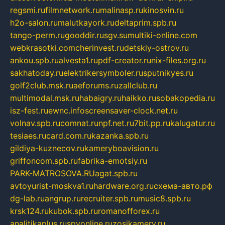
regsmi.ru
filmnetwork.ru
malinasp.ru
kinosvin.ru
h2o-salon.ru
malutkayork.ru
deltaprim.spb.ru
tango-perm.ru
gooddir.ru
sgv.su
multiki-online.com
webkrasotki.com
cherinvest.ru
detskiy-ostrov.ru
ankou.spb.ru
alvesta1.ru
pdf-creator.ru
nix-files.org.ru
sakhatoday.ru
elektrikersymboler.ru
sputnikyes.ru
golf2club.msk.ru
aeforums.ru
zallclub.ru
multimodal.msk.ru
habaigry.ru
haikko.ru
sobakopedia.ru
isz-fest.ru
ewnc.info
screensaver-clock.net.ru
volnav.spb.ru
comnat.ru
npf.net.ru
7bit.pp.ru
kalugatur.ru
tesiaes.ru
card.com.ru
kazanka.spb.ru
gildiya-kuznecov.ru
kameryboavision.ru
griffoncom.spb.ru
fabrika-emotsiy.ru
PARK-MATROSOVA.RU
agat.spb.ru
avtoyurist-moskva1.ru
hardware.org.ru
схема-авто.рф
dg-lab.ru
angrup.ru
recruiter.spb.ru
music8.spb.ru
krsk124.ru
kubok.spb.ru
romanofforex.ru
analitikaplus.ru
spyonline.ru
zosikamery.ru