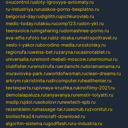
ovucontrol.ru
sloty-igrovyye-avtomaty.ru
ru-industriya.ru
russkoe-porno-besplatno.ru
belgorod-day.ru
digilith.ru
pichkurovlab.ru
medic-today.ru
taksu.ru
comp123.ru
don-ykt.ru
teensvoice.ru
imgsharing.ru
domashnee-porno.ru
eva-elfie.ru
foto-tur.ru
biz-doska.ru
metropoltravel.ru
veslo-i-yakor.ru
borodino-media.ru
rostotsky.ru
regionufa.ru
weiss-bet.ru
zaryna.ru
casinotablet.ru
universalia.ru
remont-mebeli-moscow.ru
termomur.ru
clubfisher.ru
remstirufa.ru
erdamchi.ru
doramamama.ru
muraviovka-park.ru
worldofwoman.ru
clean-dreams.ru
arkrym.ru
kristinita.ru
dircomputer.ru
healthenter.ru
textexperts.ru
pivnaya-kruzhka.ru
kinofilmy-2021.ru
demolalapaluza.ru
tanyavanya.ru
remstir-tolyatti.ru
msdip.ru
jdol.ru
sokolovr.ru
newtech-spb.ru
rezemkleim.ru
massage-tai.ru
seonub.ru
zvonitut.ru
biolisichka24.ru
mncraft-download.ru
algoritm-sistema.ru
godflesh.ru
ru-industria.ru