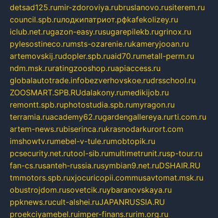
detsad125.ru
mir-zdoroviya.ru
bruslanovo.ru
siterem.ru
council.spb.ru
лодкипатриот.рф
kafekolizey.ru
iclub.net.ru
gazon-easy.ru
sugarepilekb.ru
grinox.ru
pylesostineco.ru
msts-ozarenie.ru
kameryjooan.ru
artemovskij.ru
dopler.spb.ru
aid70.ru
metall-perm.ru
ndm.msk.ru
ratingzooshop.ru
apiaccess.ru
globalautotrade.info
bezverhovskoe.ru
drsschool.ru
ZOOSMART.SPB.RU
dalakony.ru
medikijob.ru
remontt.spb.ru
photostudia.spb.ru
myragon.ru
terramia.ru
academy62.ru
gardengallereya.ru
rti.com.ru
artem-news.ru
biserinca.ru
krasnodarkurort.com
imshowtv.ru
mebel-v-tule.ru
mobtopik.ru
pcsecurity.net.ru
tool-sib.ru
multimetrunit.ru
sp-tour.ru
fan-cs.ru
santeh-russia.ru
symbian9.net.ru
DSHAIR.RU
tmmotors.spb.ru
xjocuricopii.com
musavtomat.msk.ru
obustrojdom.ru
sovetcik.ru
ybaranovskaya.ru
ppknews.ru
cult-alshei.ru
JAPANRUSSIA.RU
proekciyamebel.ru
imper-finans.ru
rim.org.ru