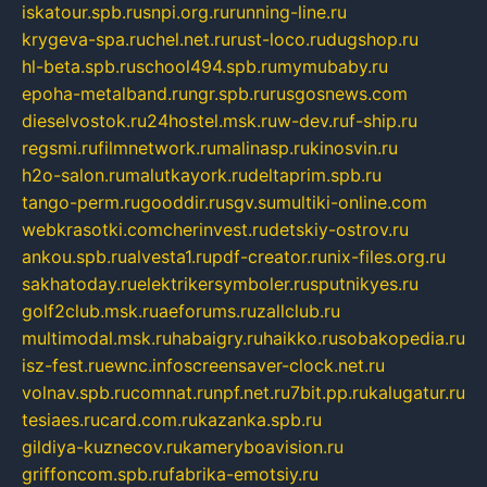
iskatour.spb.ru
snpi.org.ru
running-line.ru
krygeva-spa.ru
chel.net.ru
rust-loco.ru
dugshop.ru
hl-beta.spb.ru
school494.spb.ru
mymubaby.ru
epoha-metalband.ru
ngr.spb.ru
rusgosnews.com
dieselvostok.ru
24hostel.msk.ru
w-dev.ru
f-ship.ru
regsmi.ru
filmnetwork.ru
malinasp.ru
kinosvin.ru
h2o-salon.ru
malutkayork.ru
deltaprim.spb.ru
tango-perm.ru
gooddir.ru
sgv.su
multiki-online.com
webkrasotki.com
cherinvest.ru
detskiy-ostrov.ru
ankou.spb.ru
alvesta1.ru
pdf-creator.ru
nix-files.org.ru
sakhatoday.ru
elektrikersymboler.ru
sputnikyes.ru
golf2club.msk.ru
aeforums.ru
zallclub.ru
multimodal.msk.ru
habaigry.ru
haikko.ru
sobakopedia.ru
isz-fest.ru
ewnc.info
screensaver-clock.net.ru
volnav.spb.ru
comnat.ru
npf.net.ru
7bit.pp.ru
kalugatur.ru
tesiaes.ru
card.com.ru
kazanka.spb.ru
gildiya-kuznecov.ru
kameryboavision.ru
griffoncom.spb.ru
fabrika-emotsiy.ru