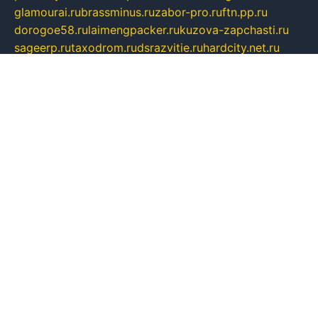
glamourai.ru
brassminus.ru
zabor-pro.ru
ftn.pp.ru
dorogoe58.ru
laimengpacker.ru
kuzova-zapchasti.ru
sageerp.ru
taxodrom.ru
dsrazvitie.ru
hardcity.net.ru
ratinghomegames.ru
topservice25.ru
gubernyan.ru
gtglasslined.ru
ii4.ru
tssport.spb.ru
andorra24.com
blackwallstreet.ru
oboimos.ru
optim-doors.com.ru
ikuch.ru
nycr.org.ru
npa21.ru
vremya-ch.spb.ru
desert000.ru
ivtorgi.ru
ifiori.ru
catalog-statei.ru
dcv.org.ru
spetsmaster174.ru
ipkameryhiseeu.ru
dum26.ru
ruspol.spb.ru
fr-opendp.ru
kam-solnyshko.ru
cheyenne-arapaho.ru
sevzapmetal.spb.ru
ted-lapidus.spb.ru
parasite-eliminator.ru
sigma-complete.ru
modernworld.ru
dama-moda.ru
eholot-group.ru
sk-nvkz.ru
DRONGOLD.RU
democratia2.ru
i-farmer.ru
mass-sport.org
jablonex.spb.ru
bookmess.ru
linkword.ru
refineua.com.ru
cs-spec.net.ru
altay-mebel.ru
DNK-THEATRE.RU
mechaniks.spb.ru
ipcamtechage.ru