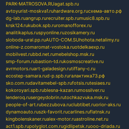
PARK-MATROSOVA.RU
agat.spb.ru
avtoyurist-moskva1.ru
hardware.org.ru
схема-авто.рф
dg-lab.ru
angrup.ru
recruiter.spb.ru
music8.spb.ru
krsk124.ru
kubok.spb.ru
romanofforex.ru
analitikaplus.ru
spyonline.ru
zosikamery.ru
sloboda-ural.pp.ru
AUTO-COM.SU
hohota.net
alimy.ru
online-z.com
aromat-vostoka.ru
otdelkaexp.ru
mobilvest.ru
bbd.net.ru
mebelshop.msk.ru
smp-forum.ru
bastion-td.ru
kosmoscreative.ru
avrmotors.ru
art-galadesign.ru
tiffany-c.ru
ecostep-samara.ru
d-p.spb.ru
галактика73.рф
sko.com.ru
davitamebel-spb.ru
fotsis.ru
tesiaes.ru
kokoroyari.spb.ru
blesna-kazan.ru
mossilver.ru
lenderoq.ru
sergeydobrin.ru
tochkazvuka.msk.ru
people-of-art.ru
bezzubova.ru
clubtibet.ru
orior-aks.ru
dynamoauto.ru
szk-favorit.ru
carlines.ru
flatnsk.ru
kingbolenskaner.ru
alex-motor.ru
astroline.net.ru
act1.spb.ru
polyglot.com.ru
gidlipetsk.ru
ooo-driada.ru