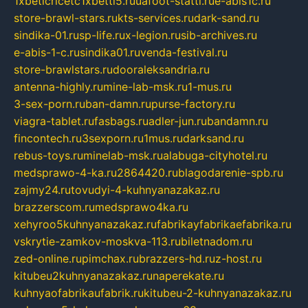
1xbeticricetc1xbetti5.ru
uafoot-statti.ru
e-abis1c.ru
store-brawl-stars.ru
kts-services.ru
dark-sand.ru
sindika-01.ru
sp-life.ru
x-legion.ru
sib-archives.ru
e-abis-1-c.ru
sindika01.ru
venda-festival.ru
store-brawlstars.ru
dooraleksandria.ru
antenna-highly.ru
mine-lab-msk.ru
1-mus.ru
3-sex-porn.ru
ban-damn.ru
purse-factory.ru
viagra-tablet.ru
fasbags.ru
adler-jun.ru
bandamn.ru
fincontech.ru
3sexporn.ru
1mus.ru
darksand.ru
rebus-toys.ru
minelab-msk.ru
alabuga-cityhotel.ru
medsprawo-4-ka.ru
2864420.ru
blagodarenie-spb.ru
zajmy24.ru
tovudyi-4-kuhnyanazakaz.ru
brazzerscom.ru
medsprawo4ka.ru
xehyroo5kuhnyanazakaz.ru
fabrikayfabrikaefabrika.ru
vskrytie-zamkov-moskva-113.ru
biletnadom.ru
zed-online.ru
pimchax.ru
brazzers-hd.ru
z-host.ru
kitubeu2kuhnyanazakaz.ru
naperekate.ru
kuhnyaofabrikaufabrik.ru
kitubeu-2-kuhnyanazakaz.ru