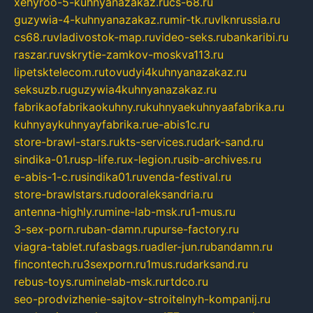
xehyroo-5-kuhnyanazakaz.ru
cs-68.ru
guzywia-4-kuhnyanazakaz.ru
mir-tk.ru
vlknrussia.ru
cs68.ru
vladivostok-map.ru
video-seks.ru
bankaribi.ru
raszar.ru
vskrytie-zamkov-moskva113.ru
lipetsktelecom.ru
tovudyi4kuhnyanazakaz.ru
seksuzb.ru
guzywia4kuhnyanazakaz.ru
fabrikaofabrikaokuhny.ru
kuhnyaekuhnyaafabrika.ru
kuhnyaykuhnyayfabrika.ru
e-abis1c.ru
store-brawl-stars.ru
kts-services.ru
dark-sand.ru
sindika-01.ru
sp-life.ru
x-legion.ru
sib-archives.ru
e-abis-1-c.ru
sindika01.ru
venda-festival.ru
store-brawlstars.ru
dooraleksandria.ru
antenna-highly.ru
mine-lab-msk.ru
1-mus.ru
3-sex-porn.ru
ban-damn.ru
purse-factory.ru
viagra-tablet.ru
fasbags.ru
adler-jun.ru
bandamn.ru
fincontech.ru
3sexporn.ru
1mus.ru
darksand.ru
rebus-toys.ru
minelab-msk.ru
rtdco.ru
seo-prodvizhenie-sajtov-stroitelnyh-kompanij.ru