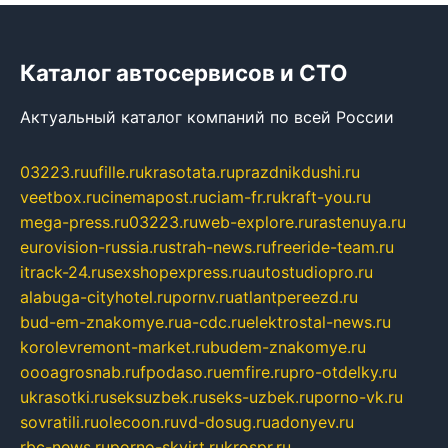
Каталог автосервисов и СТО
Актуальный каталог компаний по всей России
03223.ru
ufille.ru
krasotata.ru
prazdnikdushi.ru
veetbox.ru
cinemapost.ru
ciam-fr.ru
kraft-you.ru
mega-press.ru
03223.ru
web-explore.ru
rastenuya.ru
eurovision-russia.ru
strah-news.ru
freeride-team.ru
itrack-24.ru
sexshopexpress.ru
autostudiopro.ru
alabuga-cityhotel.ru
pornv.ru
atlantpereezd.ru
bud-em-znakomye.ru
a-cdc.ru
elektrostal-news.ru
korolevremont-market.ru
budem-znakomye.ru
oooagrosnab.ru
fpodaso.ru
emfire.ru
pro-otdelky.ru
ukrasotki.ru
seksuzbek.ru
seks-uzbek.ru
porno-vk.ru
sovratili.ru
olecoon.ru
vd-dosug.ru
adonyev.ru
rbc-news.ru
porno-skvirt.ru
krospr.ru