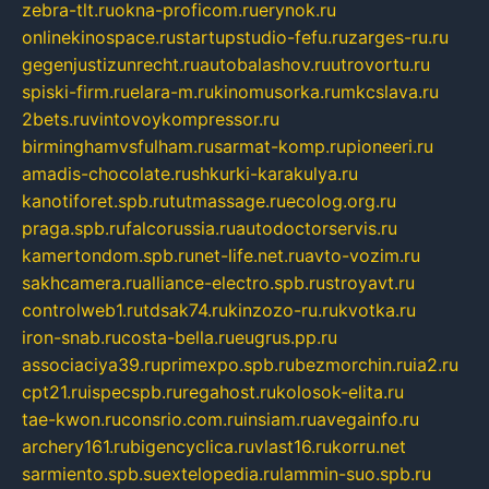
zebra-tlt.ru
okna-proficom.ru
erynok.ru
onlinekinospace.ru
startupstudio-fefu.ru
zarges-ru.ru
gegenjustizunrecht.ru
autobalashov.ru
utrovortu.ru
spiski-firm.ru
elara-m.ru
kinomusorka.ru
mkcslava.ru
2bets.ru
vintovoykompressor.ru
birminghamvsfulham.ru
sarmat-komp.ru
pioneeri.ru
amadis-chocolate.ru
shkurki-karakulya.ru
kanotiforet.spb.ru
tutmassage.ru
ecolog.org.ru
praga.spb.ru
falcorussia.ru
autodoctorservis.ru
kamertondom.spb.ru
net-life.net.ru
avto-vozim.ru
sakhcamera.ru
alliance-electro.spb.ru
stroyavt.ru
controlweb1.ru
tdsak74.ru
kinzozo-ru.ru
kvotka.ru
iron-snab.ru
costa-bella.ru
eugrus.pp.ru
associaciya39.ru
primexpo.spb.ru
bezmorchin.ru
ia2.ru
cpt21.ru
ispecspb.ru
regahost.ru
kolosok-elita.ru
tae-kwon.ru
consrio.com.ru
insiam.ru
avegainfo.ru
archery161.ru
bigencyclica.ru
vlast16.ru
korru.net
sarmiento.spb.su
extelopedia.ru
lammin-suo.spb.ru