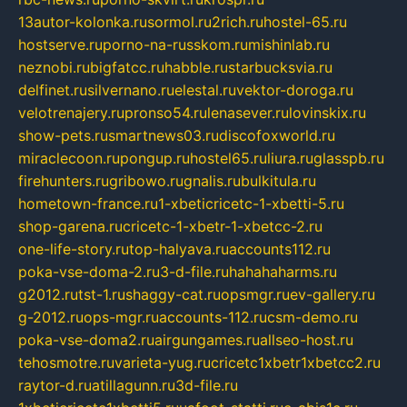
13autor-kolonka.ru
sormol.ru
2rich.ru
hostel-65.ru
hostserve.ru
porno-na-russkom.ru
mishinlab.ru
neznobi.ru
bigfatcc.ru
habble.ru
starbucksvia.ru
delfinet.ru
silvernano.ru
elestal.ru
vektor-doroga.ru
velotrenajery.ru
pronso54.ru
lenasever.ru
lovinskix.ru
show-pets.ru
smartnews03.ru
discofoxworld.ru
miraclecoon.ru
pongup.ru
hostel65.ru
liura.ru
glasspb.ru
firehunters.ru
gribowo.ru
gnalis.ru
bulkitula.ru
hometown-france.ru
1-xbeticricetc-1-xbetti-5.ru
shop-garena.ru
cricetc-1-xbetr-1-xbetcc-2.ru
one-life-story.ru
top-halyava.ru
accounts112.ru
poka-vse-doma-2.ru
3-d-file.ru
hahahaharms.ru
g2012.ru
tst-1.ru
shaggy-cat.ru
opsmgr.ru
ev-gallery.ru
g-2012.ru
ops-mgr.ru
accounts-112.ru
csm-demo.ru
poka-vse-doma2.ru
airgungames.ru
allseo-host.ru
tehosmotre.ru
varieta-yug.ru
cricetc1xbetr1xbetcc2.ru
raytor-d.ru
atillagunn.ru
3d-file.ru