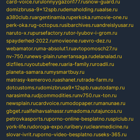
card-voice.ru
rulonnyygazon177.ru
snow-guard.ru
domizbrusa-9x12spb.ru
demaholding.ru
aalse.ru
a380club.ru
argentinamia.ru
perkoka.ru
movie-one.ru
perk-oka.ru
g-octopus.ru
sibarchives.ru
andreislyusar.ru
naruto-x.ru
pursefactory.ru
tor-lyubov-i-grom.ru
spayderhed-2022.ru
movieone.ru
evro-dez.ru
webamator.ru
ma-absolut1.ru
avtopomosch27.ru
nv-750.ru
news-plain.ru
nertansaga.ru
delanalad.ru
dizfiles.ru
youtubefree.ru
aria-family.ru
roadli.ru
planeta-samara.ru
mysmartbuy.ru
matrasy-kemerovo.ru
ashanet.ru
trade-farm.ru
dotcustoms.ru
domizbrusa9x12spb.ru
autodamp.ru
narasimha.ru
djcommodities.ru
nv750.ru
x-ton.ru
newsplain.ru
cardvoice.ru
modopaper.ru
manunae.ru
gbget.ru
alfeihavsalnassr.ru
madoma.ru
tajuncos.ru
petrovkasports.ru
porno-online-besplatno.ru
splclub.ru
york-life.ru
doroga-expo.ru
ribery.ru
cleanmedicine.ru
slovar-ivrit.ru
porno-video-besplatno.ru
seks-365.ru