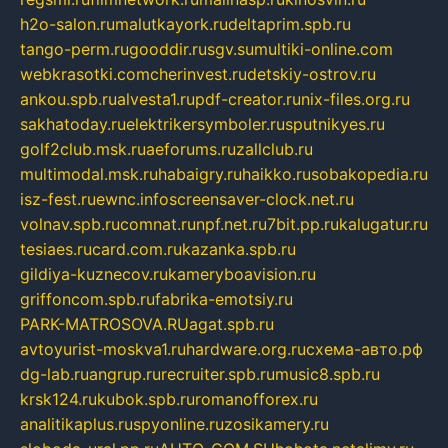
h2o-salon.ru
malutkayork.ru
deltaprim.spb.ru
tango-perm.ru
gooddir.ru
sgv.su
multiki-online.com
webkrasotki.com
cherinvest.ru
detskiy-ostrov.ru
ankou.spb.ru
alvesta1.ru
pdf-creator.ru
nix-files.org.ru
sakhatoday.ru
elektrikersymboler.ru
sputnikyes.ru
golf2club.msk.ru
aeforums.ru
zallclub.ru
multimodal.msk.ru
habaigry.ru
haikko.ru
sobakopedia.ru
isz-fest.ru
ewnc.info
screensaver-clock.net.ru
volnav.spb.ru
comnat.ru
npf.net.ru
7bit.pp.ru
kalugatur.ru
tesiaes.ru
card.com.ru
kazanka.spb.ru
gildiya-kuznecov.ru
kameryboavision.ru
griffoncom.spb.ru
fabrika-emotsiy.ru
PARK-MATROSOVA.RU
agat.spb.ru
avtoyurist-moskva1.ru
hardware.org.ru
схема-авто.рф
dg-lab.ru
angrup.ru
recruiter.spb.ru
music8.spb.ru
krsk124.ru
kubok.spb.ru
romanofforex.ru
analitikaplus.ru
spyonline.ru
zosikamery.ru