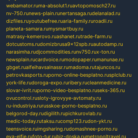
webamator.ru
ma-absolut1.ru
avtopomosch27.ru
nv-750.ru
news-plain.ru
nertansaga.ru
delanalad.ru
dizfiles.ru
youtubefree.ru
aria-family.ru
roadli.ru
planeta-samara.ru
mysmartbuy.ru
matrasy-kemerovo.ru
ashanet.ru
trade-farm.ru
dotcustoms.ru
domizbrusa9x12spb.ru
autodamp.ru
narasimha.ru
djcommodities.ru
nv750.ru
x-ton.ru
newsplain.ru
cardvoice.ru
modopaper.ru
manunae.ru
gbget.ru
alfeihavsalnassr.ru
madoma.ru
tajuncos.ru
petrovkasports.ru
porno-online-besplatno.ru
splclub.ru
york-life.ru
doroga-expo.ru
ribery.ru
cleanmedicine.ru
slovar-ivrit.ru
porno-video-besplatno.ru
seks-365.ru
ovucontrol.ru
sloty-igrovyye-avtomaty.ru
ru-industriya.ru
russkoe-porno-besplatno.ru
belgorod-day.ru
digilith.ru
pichkurovlab.ru
medic-today.ru
taksu.ru
comp123.ru
don-ykt.ru
teensvoice.ru
imgsharing.ru
domashnee-porno.ru
eva-elfie.ru
foto-tur.ru
biz-doska.ru
metropoltravel.ru