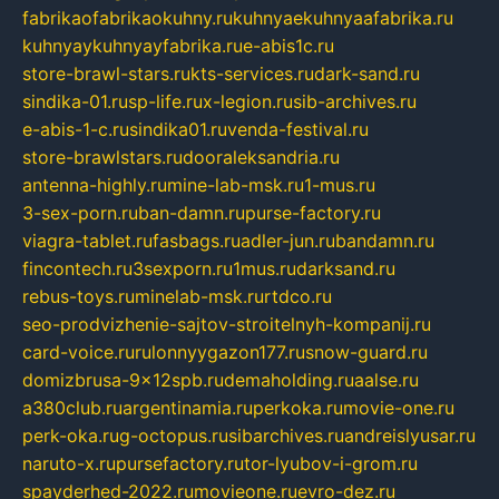
fabrikaofabrikaokuhny.ru
kuhnyaekuhnyaafabrika.ru
kuhnyaykuhnyayfabrika.ru
e-abis1c.ru
store-brawl-stars.ru
kts-services.ru
dark-sand.ru
sindika-01.ru
sp-life.ru
x-legion.ru
sib-archives.ru
e-abis-1-c.ru
sindika01.ru
venda-festival.ru
store-brawlstars.ru
dooraleksandria.ru
antenna-highly.ru
mine-lab-msk.ru
1-mus.ru
3-sex-porn.ru
ban-damn.ru
purse-factory.ru
viagra-tablet.ru
fasbags.ru
adler-jun.ru
bandamn.ru
fincontech.ru
3sexporn.ru
1mus.ru
darksand.ru
rebus-toys.ru
minelab-msk.ru
rtdco.ru
seo-prodvizhenie-sajtov-stroitelnyh-kompanij.ru
card-voice.ru
rulonnyygazon177.ru
snow-guard.ru
domizbrusa-9x12spb.ru
demaholding.ru
aalse.ru
a380club.ru
argentinamia.ru
perkoka.ru
movie-one.ru
perk-oka.ru
g-octopus.ru
sibarchives.ru
andreislyusar.ru
naruto-x.ru
pursefactory.ru
tor-lyubov-i-grom.ru
spayderhed-2022.ru
movieone.ru
evro-dez.ru