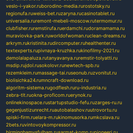
veslo-i-yakor.ru
borodino-media.ru
rostotsky.ru
regionufa.ru
weiss-bet.ru
zaryna.ru
casinotablet.ru
universalia.ru
remont-mebeli-moscow.ru
termomur.ru
clubfisher.ru
remstirufa.ru
erdamchi.ru
doramamama.ru
muraviovka-park.ru
worldofwoman.ru
clean-dreams.ru
arkrym.ru
kristinita.ru
dircomputer.ru
healthenter.ru
textexperts.ru
pivnaya-kruzhka.ru
kinofilmy-2021.ru
demolalapaluza.ru
tanyavanya.ru
remstir-tolyatti.ru
msdip.ru
jdol.ru
sokolovr.ru
newtech-spb.ru
rezemkleim.ru
massage-tai.ru
seonub.ru
zvonitut.ru
biolisichka24.ru
mncraft-download.ru
algoritm-sistema.ru
godflesh.ru
ru-industria.ru
zebra-tlt.ru
okna-proficom.ru
erynok.ru
onlinekinospace.ru
startupstudio-fefu.ru
zarges-ru.ru
gegenjustizunrecht.ru
autobalashov.ru
utrovortu.ru
spiski-firm.ru
elara-m.ru
kinomusorka.ru
mkcslava.ru
2bets.ru
vintovoykompressor.ru
birminghamvsfulham.ru
sarmat-komp.ru
pioneeri.ru