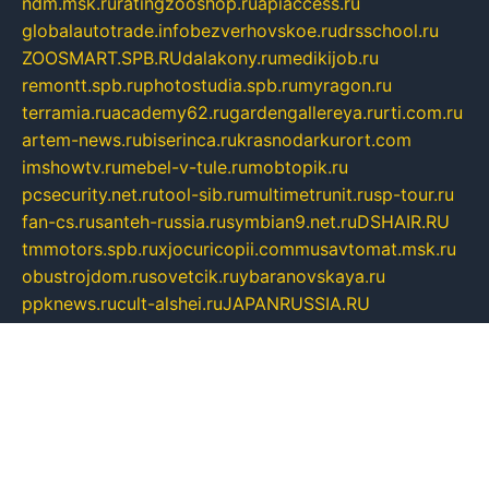
ndm.msk.ru
ratingzooshop.ru
apiaccess.ru
globalautotrade.info
bezverhovskoe.ru
drsschool.ru
ZOOSMART.SPB.RU
dalakony.ru
medikijob.ru
remontt.spb.ru
photostudia.spb.ru
myragon.ru
terramia.ru
academy62.ru
gardengallereya.ru
rti.com.ru
artem-news.ru
biserinca.ru
krasnodarkurort.com
imshowtv.ru
mebel-v-tule.ru
mobtopik.ru
pcsecurity.net.ru
tool-sib.ru
multimetrunit.ru
sp-tour.ru
fan-cs.ru
santeh-russia.ru
symbian9.net.ru
DSHAIR.RU
tmmotors.spb.ru
xjocuricopii.com
musavtomat.msk.ru
obustrojdom.ru
sovetcik.ru
ybaranovskaya.ru
ppknews.ru
cult-alshei.ru
JAPANRUSSIA.RU
proekciyamebel.ru
imper-finans.ru
rim.org.ru
glamourai.ru
brassminus.ru
zabor-pro.ru
ftn.pp.ru
dorogoe58.ru
laimengpacker.ru
kuzova-zapchasti.ru
sageerp.ru
taxodrom.ru
dsrazvitie.ru
hardcity.net.ru
ratinghomegames.ru
topservice25.ru
gubernyan.ru
gtglasslined.ru
ii4.ru
tssport.spb.ru
andorra24.com