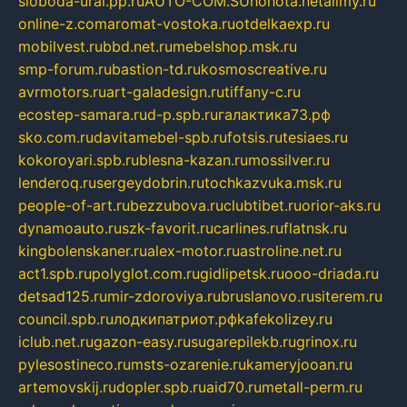
sloboda-ural.pp.ru
AUTO-COM.SU
hohota.net
alimy.ru
online-z.com
aromat-vostoka.ru
otdelkaexp.ru
mobilvest.ru
bbd.net.ru
mebelshop.msk.ru
smp-forum.ru
bastion-td.ru
kosmoscreative.ru
avrmotors.ru
art-galadesign.ru
tiffany-c.ru
ecostep-samara.ru
d-p.spb.ru
галактика73.рф
sko.com.ru
davitamebel-spb.ru
fotsis.ru
tesiaes.ru
kokoroyari.spb.ru
blesna-kazan.ru
mossilver.ru
lenderoq.ru
sergeydobrin.ru
tochkazvuka.msk.ru
people-of-art.ru
bezzubova.ru
clubtibet.ru
orior-aks.ru
dynamoauto.ru
szk-favorit.ru
carlines.ru
flatnsk.ru
kingbolenskaner.ru
alex-motor.ru
astroline.net.ru
act1.spb.ru
polyglot.com.ru
gidlipetsk.ru
ooo-driada.ru
detsad125.ru
mir-zdoroviya.ru
bruslanovo.ru
siterem.ru
council.spb.ru
лодкипатриот.рф
kafekolizey.ru
iclub.net.ru
gazon-easy.ru
sugarepilekb.ru
grinox.ru
pylesostineco.ru
msts-ozarenie.ru
kameryjooan.ru
artemovskij.ru
dopler.spb.ru
aid70.ru
metall-perm.ru