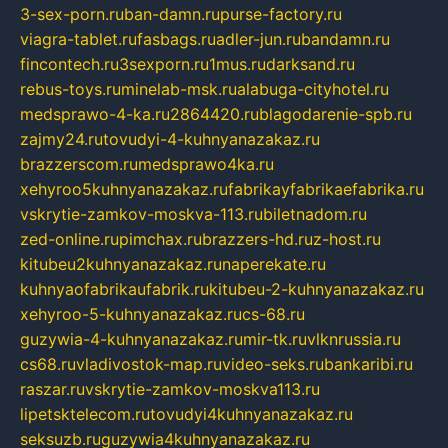
3-sex-porn.ru
ban-damn.ru
purse-factory.ru
viagra-tablet.ru
fasbags.ru
adler-jun.ru
bandamn.ru
fincontech.ru
3sexporn.ru
1mus.ru
darksand.ru
rebus-toys.ru
minelab-msk.ru
alabuga-cityhotel.ru
medsprawo-4-ka.ru
2864420.ru
blagodarenie-spb.ru
zajmy24.ru
tovudyi-4-kuhnyanazakaz.ru
brazzerscom.ru
medsprawo4ka.ru
xehyroo5kuhnyanazakaz.ru
fabrikayfabrikaefabrika.ru
vskrytie-zamkov-moskva-113.ru
biletnadom.ru
zed-online.ru
pimchax.ru
brazzers-hd.ru
z-host.ru
kitubeu2kuhnyanazakaz.ru
naperekate.ru
kuhnyaofabrikaufabrik.ru
kitubeu-2-kuhnyanazakaz.ru
xehyroo-5-kuhnyanazakaz.ru
cs-68.ru
guzywia-4-kuhnyanazakaz.ru
mir-tk.ru
vlknrussia.ru
cs68.ru
vladivostok-map.ru
video-seks.ru
bankaribi.ru
raszar.ru
vskrytie-zamkov-moskva113.ru
lipetsktelecom.ru
tovudyi4kuhnyanazakaz.ru
seksuzb.ru
guzywia4kuhnyanazakaz.ru