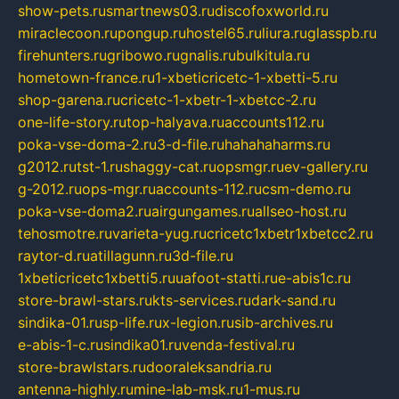
show-pets.ru
smartnews03.ru
discofoxworld.ru
miraclecoon.ru
pongup.ru
hostel65.ru
liura.ru
glasspb.ru
firehunters.ru
gribowo.ru
gnalis.ru
bulkitula.ru
hometown-france.ru
1-xbeticricetc-1-xbetti-5.ru
shop-garena.ru
cricetc-1-xbetr-1-xbetcc-2.ru
one-life-story.ru
top-halyava.ru
accounts112.ru
poka-vse-doma-2.ru
3-d-file.ru
hahahaharms.ru
g2012.ru
tst-1.ru
shaggy-cat.ru
opsmgr.ru
ev-gallery.ru
g-2012.ru
ops-mgr.ru
accounts-112.ru
csm-demo.ru
poka-vse-doma2.ru
airgungames.ru
allseo-host.ru
tehosmotre.ru
varieta-yug.ru
cricetc1xbetr1xbetcc2.ru
raytor-d.ru
atillagunn.ru
3d-file.ru
1xbeticricetc1xbetti5.ru
uafoot-statti.ru
e-abis1c.ru
store-brawl-stars.ru
kts-services.ru
dark-sand.ru
sindika-01.ru
sp-life.ru
x-legion.ru
sib-archives.ru
e-abis-1-c.ru
sindika01.ru
venda-festival.ru
store-brawlstars.ru
dooraleksandria.ru
antenna-highly.ru
mine-lab-msk.ru
1-mus.ru