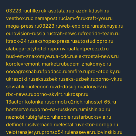
03223.ru
ufille.ru
krasotata.ru
prazdnikdushi.ru
veetbox.ru
cinemapost.ru
ciam-fr.ru
kraft-you.ru
mega-press.ru
03223.ru
web-explore.ru
rastenuya.ru
eurovision-russia.ru
strah-news.ru
freeride-team.ru
itrack-24.ru
sexshopexpress.ru
autostudiopro.ru
alabuga-cityhotel.ru
pornv.ru
atlantpereezd.ru
bud-em-znakomye.ru
a-cdc.ru
elektrostal-news.ru
korolevremont-market.ru
budem-znakomye.ru
oooagrosnab.ru
fpodaso.ru
emfire.ru
pro-otdelky.ru
ukrasotki.ru
seksuzbek.ru
seks-uzbek.ru
porno-vk.ru
sovratili.ru
olecoon.ru
vd-dosug.ru
adonyev.ru
rbc-news.ru
porno-skvirt.ru
krospr.ru
13autor-kolonka.ru
sormol.ru
2rich.ru
hostel-65.ru
hostserve.ru
porno-na-russkom.ru
mishinlab.ru
neznobi.ru
bigfatcc.ru
habble.ru
starbucksvia.ru
delfinet.ru
silvernano.ru
elestal.ru
vektor-doroga.ru
velotrenajery.ru
pronso54.ru
lenasever.ru
lovinskix.ru