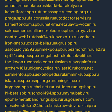
amadis-chocolate.ru
shkurki-karakulya.ru
kanotiforet.spb.ru
tutmassage.ru
ecolog.org.ru
praga.spb.ru
falcorussia.ru
autodoctorservis.ru
kamertondom.spb.ru
net-life.net.ru
avto-vozim.ru
sakhcamera.ru
alliance-electro.spb.ru
stroyavt.ru
controlweb1.ru
tdsak74.ru
kinzozo-ru.ru
kvotka.ru
iron-snab.ru
costa-bella.ru
eugrus.pp.ru
associaciya39.ru
primexpo.spb.ru
bezmorchin.ru
ia2.ru
cpt21.ru
ispecspb.ru
regahost.ru
kolosok-elita.ru
tae-kwon.ru
consrio.com.ru
insiam.ru
avegainfo.ru
archery161.ru
bigencyclica.ru
vlast16.ru
korru.net
sarmiento.spb.su
extelopedia.ru
lammin-suo.spb.ru
iskatour.spb.ru
snpi.org.ru
running-line.ru
krygeva-spa.ru
chel.net.ru
rust-loco.ru
dugshop.ru
hl-beta.spb.ru
school494.spb.ru
mymubaby.ru
epoha-metalband.ru
ngr.spb.ru
rusgosnews.com
dieselvostok.ru
24hostel.msk.ru
w-dev.ru
f-ship.ru
regsmi.ru
filmnetwork.ru
malinasp.ru
kinosvin.ru