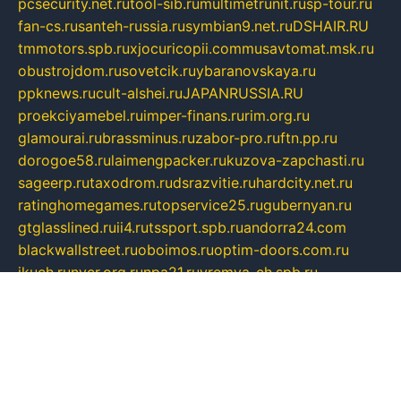
pcsecurity.net.ru
tool-sib.ru
multimetrunit.ru
sp-tour.ru
fan-cs.ru
santeh-russia.ru
symbian9.net.ru
DSHAIR.RU
tmmotors.spb.ru
xjocuricopii.com
musavtomat.msk.ru
obustrojdom.ru
sovetcik.ru
ybaranovskaya.ru
ppknews.ru
cult-alshei.ru
JAPANRUSSIA.RU
proekciyamebel.ru
imper-finans.ru
rim.org.ru
glamourai.ru
brassminus.ru
zabor-pro.ru
ftn.pp.ru
dorogoe58.ru
laimengpacker.ru
kuzova-zapchasti.ru
sageerp.ru
taxodrom.ru
dsrazvitie.ru
hardcity.net.ru
ratinghomegames.ru
topservice25.ru
gubernyan.ru
gtglasslined.ru
ii4.ru
tssport.spb.ru
andorra24.com
blackwallstreet.ru
oboimos.ru
optim-doors.com.ru
ikuch.ru
nycr.org.ru
npa21.ru
vremya-ch.spb.ru
desert000.ru
ivtorgi.ru
ifiori.ru
catalog-statei.ru
dcv.org.ru
spetsmaster174.ru
ipkameryhiseeu.ru
dum26.ru
ruspol.spb.ru
fr-opendp.ru
kam-solnyshko.ru
cheyenne-arapaho.ru
sevzapmetal.spb.ru
ted-lapidus.spb.ru
parasite-eliminator.ru