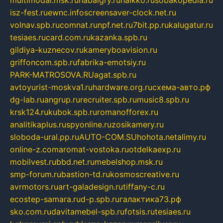
isz-fest.ru
ewnc.info
screensaver-clock.net.ru
volnav.spb.ru
comnat.ru
npf.net.ru
7bit.pp.ru
kalugatur.ru
tesiaes.ru
card.com.ru
kazanka.spb.ru
gildiya-kuznecov.ru
kameryboavision.ru
griffoncom.spb.ru
fabrika-emotsiy.ru
PARK-MATROSOVA.RU
agat.spb.ru
avtoyurist-moskva1.ru
hardware.org.ru
схема-авто.рф
dg-lab.ru
angrup.ru
recruiter.spb.ru
music8.spb.ru
krsk124.ru
kubok.spb.ru
romanofforex.ru
analitikaplus.ru
spyonline.ru
zosikamery.ru
sloboda-ural.pp.ru
AUTO-COM.SU
hohota.net
alimy.ru
online-z.com
aromat-vostoka.ru
otdelkaexp.ru
mobilvest.ru
bbd.net.ru
mebelshop.msk.ru
smp-forum.ru
bastion-td.ru
kosmoscreative.ru
avrmotors.ru
art-galadesign.ru
tiffany-c.ru
ecostep-samara.ru
d-p.spb.ru
галактика73.рф
sko.com.ru
davitamebel-spb.ru
fotsis.ru
tesiaes.ru