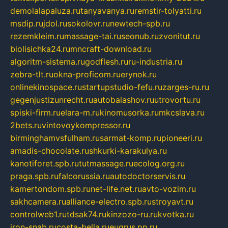
demolalapaluza.ru
tanyavanya.ru
remstir-tolyatti.ru
msdip.ru
jdol.ru
sokolovr.ru
newtech-spb.ru
rezemkleim.ru
massage-tai.ru
seonub.ru
zvonitut.ru
biolisichka24.ru
mncraft-download.ru
algoritm-sistema.ru
godflesh.ru
ru-industria.ru
zebra-tlt.ru
okna-proficom.ru
erynok.ru
onlinekinospace.ru
startupstudio-fefu.ru
zarges-ru.ru
gegenjustizunrecht.ru
autobalashov.ru
utrovortu.ru
spiski-firm.ru
elara-m.ru
kinomusorka.ru
mkcslava.ru
2bets.ru
vintovoykompressor.ru
birminghamvsfulham.ru
sarmat-komp.ru
pioneeri.ru
amadis-chocolate.ru
shkurki-karakulya.ru
kanotiforet.spb.ru
tutmassage.ru
ecolog.org.ru
praga.spb.ru
falcorussia.ru
autodoctorservis.ru
kamertondom.spb.ru
net-life.net.ru
avto-vozim.ru
sakhcamera.ru
alliance-electro.spb.ru
stroyavt.ru
controlweb1.ru
tdsak74.ru
kinzozo-ru.ru
kvotka.ru
iron-snab.ru
costa-bella.ru
eugrus.pp.ru