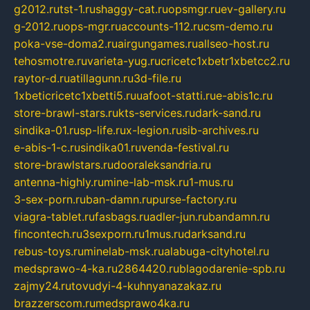
g2012.ru
tst-1.ru
shaggy-cat.ru
opsmgr.ru
ev-gallery.ru
g-2012.ru
ops-mgr.ru
accounts-112.ru
csm-demo.ru
poka-vse-doma2.ru
airgungames.ru
allseo-host.ru
tehosmotre.ru
varieta-yug.ru
cricetc1xbetr1xbetcc2.ru
raytor-d.ru
atillagunn.ru
3d-file.ru
1xbeticricetc1xbetti5.ru
uafoot-statti.ru
e-abis1c.ru
store-brawl-stars.ru
kts-services.ru
dark-sand.ru
sindika-01.ru
sp-life.ru
x-legion.ru
sib-archives.ru
e-abis-1-c.ru
sindika01.ru
venda-festival.ru
store-brawlstars.ru
dooraleksandria.ru
antenna-highly.ru
mine-lab-msk.ru
1-mus.ru
3-sex-porn.ru
ban-damn.ru
purse-factory.ru
viagra-tablet.ru
fasbags.ru
adler-jun.ru
bandamn.ru
fincontech.ru
3sexporn.ru
1mus.ru
darksand.ru
rebus-toys.ru
minelab-msk.ru
alabuga-cityhotel.ru
medsprawo-4-ka.ru
2864420.ru
blagodarenie-spb.ru
zajmy24.ru
tovudyi-4-kuhnyanazakaz.ru
brazzerscom.ru
medsprawo4ka.ru