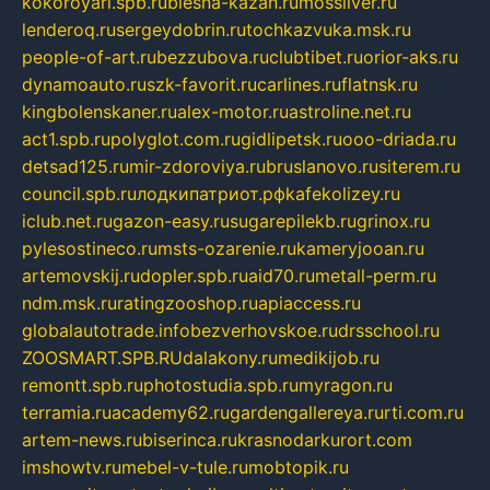
kokoroyari.spb.ru
blesna-kazan.ru
mossilver.ru
lenderoq.ru
sergeydobrin.ru
tochkazvuka.msk.ru
people-of-art.ru
bezzubova.ru
clubtibet.ru
orior-aks.ru
dynamoauto.ru
szk-favorit.ru
carlines.ru
flatnsk.ru
kingbolenskaner.ru
alex-motor.ru
astroline.net.ru
act1.spb.ru
polyglot.com.ru
gidlipetsk.ru
ooo-driada.ru
detsad125.ru
mir-zdoroviya.ru
bruslanovo.ru
siterem.ru
council.spb.ru
лодкипатриот.рф
kafekolizey.ru
iclub.net.ru
gazon-easy.ru
sugarepilekb.ru
grinox.ru
pylesostineco.ru
msts-ozarenie.ru
kameryjooan.ru
artemovskij.ru
dopler.spb.ru
aid70.ru
metall-perm.ru
ndm.msk.ru
ratingzooshop.ru
apiaccess.ru
globalautotrade.info
bezverhovskoe.ru
drsschool.ru
ZOOSMART.SPB.RU
dalakony.ru
medikijob.ru
remontt.spb.ru
photostudia.spb.ru
myragon.ru
terramia.ru
academy62.ru
gardengallereya.ru
rti.com.ru
artem-news.ru
biserinca.ru
krasnodarkurort.com
imshowtv.ru
mebel-v-tule.ru
mobtopik.ru