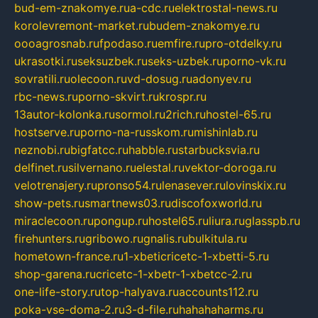
bud-em-znakomye.ru
a-cdc.ru
elektrostal-news.ru
korolevremont-market.ru
budem-znakomye.ru
oooagrosnab.ru
fpodaso.ru
emfire.ru
pro-otdelky.ru
ukrasotki.ru
seksuzbek.ru
seks-uzbek.ru
porno-vk.ru
sovratili.ru
olecoon.ru
vd-dosug.ru
adonyev.ru
rbc-news.ru
porno-skvirt.ru
krospr.ru
13autor-kolonka.ru
sormol.ru
2rich.ru
hostel-65.ru
hostserve.ru
porno-na-russkom.ru
mishinlab.ru
neznobi.ru
bigfatcc.ru
habble.ru
starbucksvia.ru
delfinet.ru
silvernano.ru
elestal.ru
vektor-doroga.ru
velotrenajery.ru
pronso54.ru
lenasever.ru
lovinskix.ru
show-pets.ru
smartnews03.ru
discofoxworld.ru
miraclecoon.ru
pongup.ru
hostel65.ru
liura.ru
glasspb.ru
firehunters.ru
gribowo.ru
gnalis.ru
bulkitula.ru
hometown-france.ru
1-xbeticricetc-1-xbetti-5.ru
shop-garena.ru
cricetc-1-xbetr-1-xbetcc-2.ru
one-life-story.ru
top-halyava.ru
accounts112.ru
poka-vse-doma-2.ru
3-d-file.ru
hahahaharms.ru