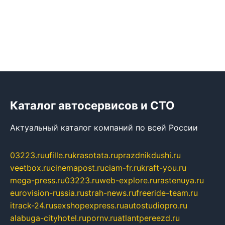
Каталог автосервисов и СТО
Актуальный каталог компаний по всей России
03223.ru
ufille.ru
krasotata.ru
prazdnikdushi.ru
veetbox.ru
cinemapost.ru
ciam-fr.ru
kraft-you.ru
mega-press.ru
03223.ru
web-explore.ru
rastenuya.ru
eurovision-russia.ru
strah-news.ru
freeride-team.ru
itrack-24.ru
sexshopexpress.ru
autostudiopro.ru
alabuga-cityhotel.ru
pornv.ru
atlantpereezd.ru