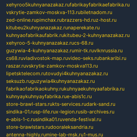
xehyroo5kuhnyanazakaz.ru
fabrikayfabrikaefabrika.ru
vskrytie-zamkov-moskva-113.ru
biletnadom.ru
zed-online.ru
pimchax.ru
brazzers-hd.ru
z-host.ru
kitubeu2kuhnyanazakaz.ru
naperekate.ru
kuhnyaofabrikaufabrik.ru
kitubeu-2-kuhnyanazakaz.ru
xehyroo-5-kuhnyanazakaz.ru
cs-68.ru
guzywia-4-kuhnyanazakaz.ru
mir-tk.ru
vlknrussia.ru
cs68.ru
vladivostok-map.ru
video-seks.ru
bankaribi.ru
raszar.ru
vskrytie-zamkov-moskva113.ru
lipetsktelecom.ru
tovudyi4kuhnyanazakaz.ru
seksuzb.ru
guzywia4kuhnyanazakaz.ru
fabrikaofabrikaokuhny.ru
kuhnyaekuhnyaafabrika.ru
kuhnyaykuhnyayfabrika.ru
e-abis1c.ru
store-brawl-stars.ru
kts-services.ru
dark-sand.ru
sindika-01.ru
sp-life.ru
x-legion.ru
sib-archives.ru
e-abis-1-c.ru
sindika01.ru
venda-festival.ru
store-brawlstars.ru
dooraleksandria.ru
antenna-highly.ru
mine-lab-msk.ru
1-mus.ru