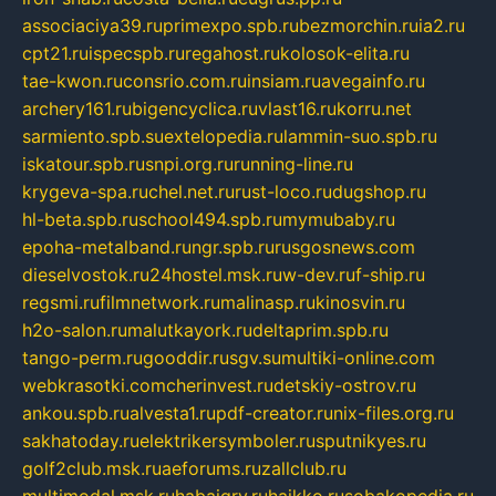
associaciya39.ru
primexpo.spb.ru
bezmorchin.ru
ia2.ru
cpt21.ru
ispecspb.ru
regahost.ru
kolosok-elita.ru
tae-kwon.ru
consrio.com.ru
insiam.ru
avegainfo.ru
archery161.ru
bigencyclica.ru
vlast16.ru
korru.net
sarmiento.spb.su
extelopedia.ru
lammin-suo.spb.ru
iskatour.spb.ru
snpi.org.ru
running-line.ru
krygeva-spa.ru
chel.net.ru
rust-loco.ru
dugshop.ru
hl-beta.spb.ru
school494.spb.ru
mymubaby.ru
epoha-metalband.ru
ngr.spb.ru
rusgosnews.com
dieselvostok.ru
24hostel.msk.ru
w-dev.ru
f-ship.ru
regsmi.ru
filmnetwork.ru
malinasp.ru
kinosvin.ru
h2o-salon.ru
malutkayork.ru
deltaprim.spb.ru
tango-perm.ru
gooddir.ru
sgv.su
multiki-online.com
webkrasotki.com
cherinvest.ru
detskiy-ostrov.ru
ankou.spb.ru
alvesta1.ru
pdf-creator.ru
nix-files.org.ru
sakhatoday.ru
elektrikersymboler.ru
sputnikyes.ru
golf2club.msk.ru
aeforums.ru
zallclub.ru
multimodal.msk.ru
habaigry.ru
haikko.ru
sobakopedia.ru