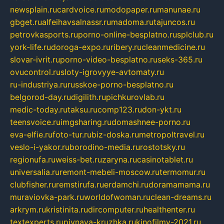
newsplain.ru
cardvoice.ru
modopaper.ru
manunae.ru
gbget.ru
alfeihavsalnassr.ru
madoma.ru
tajuncos.ru
petrovkasports.ru
porno-online-besplatno.ru
splclub.ru
york-life.ru
doroga-expo.ru
ribery.ru
cleanmedicine.ru
slovar-ivrit.ru
porno-video-besplatno.ru
seks-365.ru
ovucontrol.ru
sloty-igrovyye-avtomaty.ru
ru-industriya.ru
russkoe-porno-besplatno.ru
belgorod-day.ru
digilith.ru
pichkurovlab.ru
medic-today.ru
taksu.ru
comp123.ru
don-ykt.ru
teensvoice.ru
imgsharing.ru
domashnee-porno.ru
eva-elfie.ru
foto-tur.ru
biz-doska.ru
metropoltravel.ru
veslo-i-yakor.ru
borodino-media.ru
rostotsky.ru
regionufa.ru
weiss-bet.ru
zaryna.ru
casinotablet.ru
universalia.ru
remont-mebeli-moscow.ru
termomur.ru
clubfisher.ru
remstirufa.ru
erdamchi.ru
doramamama.ru
muraviovka-park.ru
worldofwoman.ru
clean-dreams.ru
arkrym.ru
kristinita.ru
dircomputer.ru
healthenter.ru
textexperts.ru
pivnaya-kruzhka.ru
kinofilmy-2021.ru