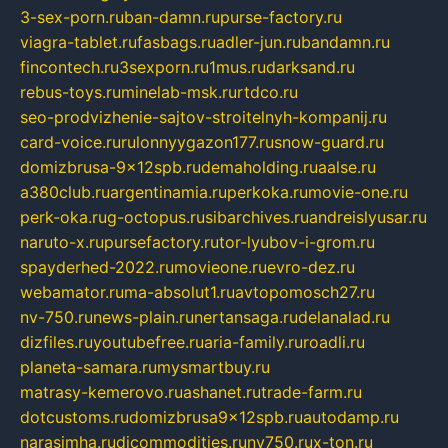
3-sex-porn.ru
ban-damn.ru
purse-factory.ru
viagra-tablet.ru
fasbags.ru
adler-jun.ru
bandamn.ru
fincontech.ru
3sexporn.ru
1mus.ru
darksand.ru
rebus-toys.ru
minelab-msk.ru
rtdco.ru
seo-prodvizhenie-sajtov-stroitelnyh-kompanij.ru
card-voice.ru
rulonnyygazon177.ru
snow-guard.ru
domizbrusa-9x12spb.ru
demaholding.ru
aalse.ru
a380club.ru
argentinamia.ru
perkoka.ru
movie-one.ru
perk-oka.ru
g-octopus.ru
sibarchives.ru
andreislyusar.ru
naruto-x.ru
pursefactory.ru
tor-lyubov-i-grom.ru
spayderhed-2022.ru
movieone.ru
evro-dez.ru
webamator.ru
ma-absolut1.ru
avtopomosch27.ru
nv-750.ru
news-plain.ru
nertansaga.ru
delanalad.ru
dizfiles.ru
youtubefree.ru
aria-family.ru
roadli.ru
planeta-samara.ru
mysmartbuy.ru
matrasy-kemerovo.ru
ashanet.ru
trade-farm.ru
dotcustoms.ru
domizbrusa9x12spb.ru
autodamp.ru
narasimha.ru
djcommodities.ru
nv750.ru
x-ton.ru