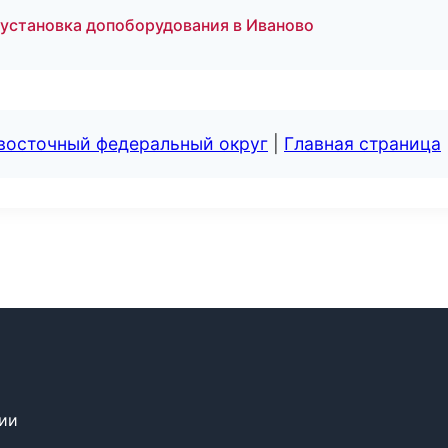
и установка допоборудования в Иваново
евосточный федеральный округ
|
Главная страница
сии