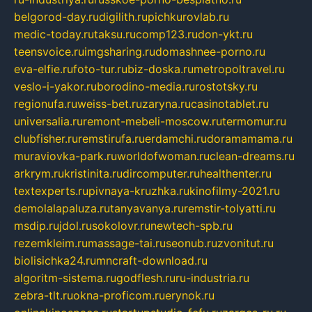
belgorod-day.ru
digilith.ru
pichkurovlab.ru
medic-today.ru
taksu.ru
comp123.ru
don-ykt.ru
teensvoice.ru
imgsharing.ru
domashnee-porno.ru
eva-elfie.ru
foto-tur.ru
biz-doska.ru
metropoltravel.ru
veslo-i-yakor.ru
borodino-media.ru
rostotsky.ru
regionufa.ru
weiss-bet.ru
zaryna.ru
casinotablet.ru
universalia.ru
remont-mebeli-moscow.ru
termomur.ru
clubfisher.ru
remstirufa.ru
erdamchi.ru
doramamama.ru
muraviovka-park.ru
worldofwoman.ru
clean-dreams.ru
arkrym.ru
kristinita.ru
dircomputer.ru
healthenter.ru
textexperts.ru
pivnaya-kruzhka.ru
kinofilmy-2021.ru
demolalapaluza.ru
tanyavanya.ru
remstir-tolyatti.ru
msdip.ru
jdol.ru
sokolovr.ru
newtech-spb.ru
rezemkleim.ru
massage-tai.ru
seonub.ru
zvonitut.ru
biolisichka24.ru
mncraft-download.ru
algoritm-sistema.ru
godflesh.ru
ru-industria.ru
zebra-tlt.ru
okna-proficom.ru
erynok.ru