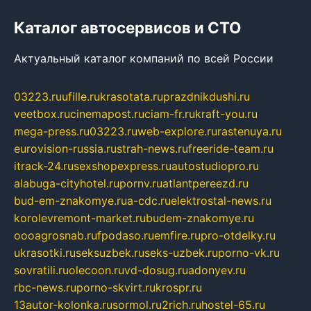
Каталог автосервисов и СТО
Актуальный каталог компаний по всей России
03223.ru
ufille.ru
krasotata.ru
prazdnikdushi.ru
veetbox.ru
cinemapost.ru
ciam-fr.ru
kraft-you.ru
mega-press.ru
03223.ru
web-explore.ru
rastenuya.ru
eurovision-russia.ru
strah-news.ru
freeride-team.ru
itrack-24.ru
sexshopexpress.ru
autostudiopro.ru
alabuga-cityhotel.ru
pornv.ru
atlantpereezd.ru
bud-em-znakomye.ru
a-cdc.ru
elektrostal-news.ru
korolevremont-market.ru
budem-znakomye.ru
oooagrosnab.ru
fpodaso.ru
emfire.ru
pro-otdelky.ru
ukrasotki.ru
seksuzbek.ru
seks-uzbek.ru
porno-vk.ru
sovratili.ru
olecoon.ru
vd-dosug.ru
adonyev.ru
rbc-news.ru
porno-skvirt.ru
krospr.ru
13autor-kolonka.ru
sormol.ru
2rich.ru
hostel-65.ru