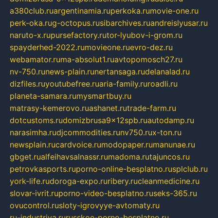
a380club.ru
argentinamia.ru
perkoka.ru
movie-one.ru
perk-oka.ru
g-octopus.ru
sibarchives.ru
andreislyusar.ru
naruto-x.ru
pursefactory.ru
tor-lyubov-i-grom.ru
spayderhed-2022.ru
movieone.ru
evro-dez.ru
webamator.ru
ma-absolut1.ru
avtopomosch27.ru
nv-750.ru
news-plain.ru
nertansaga.ru
delanalad.ru
dizfiles.ru
youtubefree.ru
aria-family.ru
roadli.ru
planeta-samara.ru
mysmartbuy.ru
matrasy-kemerovo.ru
ashanet.ru
trade-farm.ru
dotcustoms.ru
domizbrusa9x12spb.ru
autodamp.ru
narasimha.ru
djcommodities.ru
nv750.ru
x-ton.ru
newsplain.ru
cardvoice.ru
modopaper.ru
manunae.ru
gbget.ru
alfeihavsalnassr.ru
madoma.ru
tajuncos.ru
petrovkasports.ru
porno-online-besplatno.ru
splclub.ru
york-life.ru
doroga-expo.ru
ribery.ru
cleanmedicine.ru
slovar-ivrit.ru
porno-video-besplatno.ru
seks-365.ru
ovucontrol.ru
sloty-igrovyye-avtomaty.ru
ru-industriya.ru
russkoe-porno-besplatno.ru