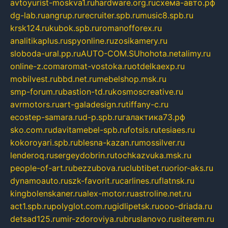
avtoyurist-moskva1.ru
hardware.org.ru
схема-авто.рф
dg-lab.ru
angrup.ru
recruiter.spb.ru
music8.spb.ru
krsk124.ru
kubok.spb.ru
romanofforex.ru
analitikaplus.ru
spyonline.ru
zosikamery.ru
sloboda-ural.pp.ru
AUTO-COM.SU
hohota.net
alimy.ru
online-z.com
aromat-vostoka.ru
otdelkaexp.ru
mobilvest.ru
bbd.net.ru
mebelshop.msk.ru
smp-forum.ru
bastion-td.ru
kosmoscreative.ru
avrmotors.ru
art-galadesign.ru
tiffany-c.ru
ecostep-samara.ru
d-p.spb.ru
галактика73.рф
sko.com.ru
davitamebel-spb.ru
fotsis.ru
tesiaes.ru
kokoroyari.spb.ru
blesna-kazan.ru
mossilver.ru
lenderoq.ru
sergeydobrin.ru
tochkazvuka.msk.ru
people-of-art.ru
bezzubova.ru
clubtibet.ru
orior-aks.ru
dynamoauto.ru
szk-favorit.ru
carlines.ru
flatnsk.ru
kingbolenskaner.ru
alex-motor.ru
astroline.net.ru
act1.spb.ru
polyglot.com.ru
gidlipetsk.ru
ooo-driada.ru
detsad125.ru
mir-zdoroviya.ru
bruslanovo.ru
siterem.ru