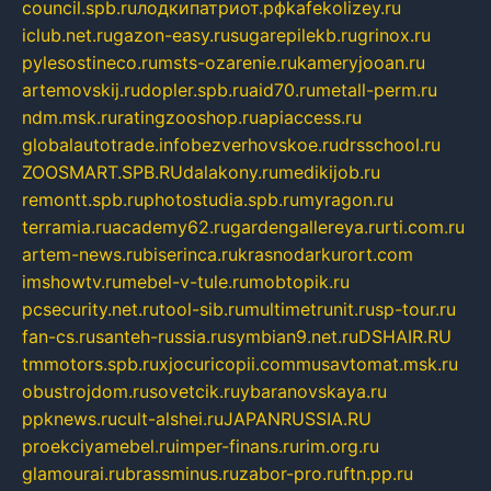
council.spb.ru
лодкипатриот.рф
kafekolizey.ru
iclub.net.ru
gazon-easy.ru
sugarepilekb.ru
grinox.ru
pylesostineco.ru
msts-ozarenie.ru
kameryjooan.ru
artemovskij.ru
dopler.spb.ru
aid70.ru
metall-perm.ru
ndm.msk.ru
ratingzooshop.ru
apiaccess.ru
globalautotrade.info
bezverhovskoe.ru
drsschool.ru
ZOOSMART.SPB.RU
dalakony.ru
medikijob.ru
remontt.spb.ru
photostudia.spb.ru
myragon.ru
terramia.ru
academy62.ru
gardengallereya.ru
rti.com.ru
artem-news.ru
biserinca.ru
krasnodarkurort.com
imshowtv.ru
mebel-v-tule.ru
mobtopik.ru
pcsecurity.net.ru
tool-sib.ru
multimetrunit.ru
sp-tour.ru
fan-cs.ru
santeh-russia.ru
symbian9.net.ru
DSHAIR.RU
tmmotors.spb.ru
xjocuricopii.com
musavtomat.msk.ru
obustrojdom.ru
sovetcik.ru
ybaranovskaya.ru
ppknews.ru
cult-alshei.ru
JAPANRUSSIA.RU
proekciyamebel.ru
imper-finans.ru
rim.org.ru
glamourai.ru
brassminus.ru
zabor-pro.ru
ftn.pp.ru