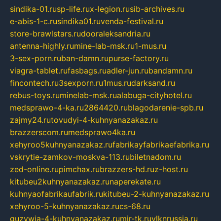
sindika-01.ru
sp-life.ru
x-legion.ru
sib-archives.ru
e-abis-1-c.ru
sindika01.ru
venda-festival.ru
store-brawlstars.ru
dooraleksandria.ru
antenna-highly.ru
mine-lab-msk.ru
1-mus.ru
3-sex-porn.ru
ban-damn.ru
purse-factory.ru
viagra-tablet.ru
fasbags.ru
adler-jun.ru
bandamn.ru
fincontech.ru
3sexporn.ru
1mus.ru
darksand.ru
rebus-toys.ru
minelab-msk.ru
alabuga-cityhotel.ru
medsprawo-4-ka.ru
2864420.ru
blagodarenie-spb.ru
zajmy24.ru
tovudyi-4-kuhnyanazakaz.ru
brazzerscom.ru
medsprawo4ka.ru
xehyroo5kuhnyanazakaz.ru
fabrikayfabrikaefabrika.ru
vskrytie-zamkov-moskva-113.ru
biletnadom.ru
zed-online.ru
pimchax.ru
brazzers-hd.ru
z-host.ru
kitubeu2kuhnyanazakaz.ru
naperekate.ru
kuhnyaofabrikaufabrik.ru
kitubeu-2-kuhnyanazakaz.ru
xehyroo-5-kuhnyanazakaz.ru
cs-68.ru
guzywia-4-kuhnyanazakaz.ru
mir-tk.ru
vlknrussia.ru