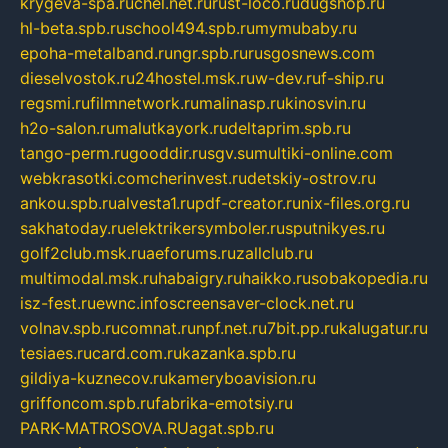
krygeva-spa.ru
chel.net.ru
rust-loco.ru
dugshop.ru
hl-beta.spb.ru
school494.spb.ru
mymubaby.ru
epoha-metalband.ru
ngr.spb.ru
rusgosnews.com
dieselvostok.ru
24hostel.msk.ru
w-dev.ru
f-ship.ru
regsmi.ru
filmnetwork.ru
malinasp.ru
kinosvin.ru
h2o-salon.ru
malutkayork.ru
deltaprim.spb.ru
tango-perm.ru
gooddir.ru
sgv.su
multiki-online.com
webkrasotki.com
cherinvest.ru
detskiy-ostrov.ru
ankou.spb.ru
alvesta1.ru
pdf-creator.ru
nix-files.org.ru
sakhatoday.ru
elektrikersymboler.ru
sputnikyes.ru
golf2club.msk.ru
aeforums.ru
zallclub.ru
multimodal.msk.ru
habaigry.ru
haikko.ru
sobakopedia.ru
isz-fest.ru
ewnc.info
screensaver-clock.net.ru
volnav.spb.ru
comnat.ru
npf.net.ru
7bit.pp.ru
kalugatur.ru
tesiaes.ru
card.com.ru
kazanka.spb.ru
gildiya-kuznecov.ru
kameryboavision.ru
griffoncom.spb.ru
fabrika-emotsiy.ru
PARK-MATROSOVA.RU
agat.spb.ru