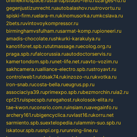
onlinekinospace.ru
startupstudio-fefu.ru
zarges-ru.ru
gegenjustizunrecht.ru
autobalashov.ru
utrovortu.ru
spiski-firm.ru
elara-m.ru
kinomusorka.ru
mkcslava.ru
2bets.ru
vintovoykompressor.ru
birminghamvsfulham.ru
sarmat-komp.ru
pioneeri.ru
amadis-chocolate.ru
shkurki-karakulya.ru
kanotiforet.spb.ru
tutmassage.ru
ecolog.org.ru
praga.spb.ru
falcorussia.ru
autodoctorservis.ru
kamertondom.spb.ru
net-life.net.ru
avto-vozim.ru
sakhcamera.ru
alliance-electro.spb.ru
stroyavt.ru
controlweb1.ru
tdsak74.ru
kinzozo-ru.ru
kvotka.ru
iron-snab.ru
costa-bella.ru
eugrus.pp.ru
associaciya39.ru
primexpo.spb.ru
bezmorchin.ru
ia2.ru
cpt21.ru
ispecspb.ru
regahost.ru
kolosok-elita.ru
tae-kwon.ru
consrio.com.ru
insiam.ru
avegainfo.ru
archery161.ru
bigencyclica.ru
vlast16.ru
korru.net
sarmiento.spb.su
extelopedia.ru
lammin-suo.spb.ru
iskatour.spb.ru
snpi.org.ru
running-line.ru