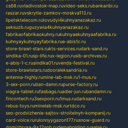
cs68.ru
vladivostok-map.ru
video-seks.ru
bankaribi.ru
raszar.ru
vskrytie-zamkov-moskva113.ru
lipetsktelecom.ru
tovudyi4kuhnyanazakaz.ru
seksuzb.ru
guzywia4kuhnyanazakaz.ru
fabrikaofabrikaokuhny.ru
kuhnyaekuhnyaafabrika.ru
kuhnyaykuhnyayfabrika.ru
e-abis1c.ru
store-brawl-stars.ru
kts-services.ru
dark-sand.ru
sindika-01.ru
sp-life.ru
x-legion.ru
sib-archives.ru
e-abis-1-c.ru
sindika01.ru
venda-festival.ru
store-brawlstars.ru
dooraleksandria.ru
antenna-highly.ru
mine-lab-msk.ru
1-mus.ru
3-sex-porn.ru
ban-damn.ru
purse-factory.ru
viagra-tablet.ru
fasbags.ru
adler-jun.ru
bandamn.ru
fincontech.ru
3sexporn.ru
1mus.ru
darksand.ru
rebus-toys.ru
minelab-msk.ru
rtdco.ru
seo-prodvizhenie-sajtov-stroitelnyh-kompanij.ru
card-voice.ru
rulonnyygazon177.ru
snow-guard.ru
domizbrusa-9x12spb.ru
demaholding.ru
aalse.ru