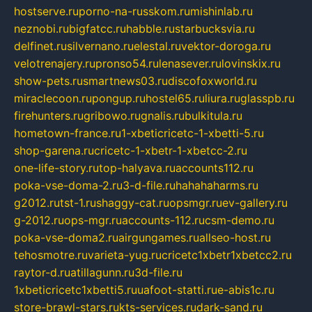
hostserve.ru
porno-na-russkom.ru
mishinlab.ru
neznobi.ru
bigfatcc.ru
habble.ru
starbucksvia.ru
delfinet.ru
silvernano.ru
elestal.ru
vektor-doroga.ru
velotrenajery.ru
pronso54.ru
lenasever.ru
lovinskix.ru
show-pets.ru
smartnews03.ru
discofoxworld.ru
miraclecoon.ru
pongup.ru
hostel65.ru
liura.ru
glasspb.ru
firehunters.ru
gribowo.ru
gnalis.ru
bulkitula.ru
hometown-france.ru
1-xbeticricetc-1-xbetti-5.ru
shop-garena.ru
cricetc-1-xbetr-1-xbetcc-2.ru
one-life-story.ru
top-halyava.ru
accounts112.ru
poka-vse-doma-2.ru
3-d-file.ru
hahahaharms.ru
g2012.ru
tst-1.ru
shaggy-cat.ru
opsmgr.ru
ev-gallery.ru
g-2012.ru
ops-mgr.ru
accounts-112.ru
csm-demo.ru
poka-vse-doma2.ru
airgungames.ru
allseo-host.ru
tehosmotre.ru
varieta-yug.ru
cricetc1xbetr1xbetcc2.ru
raytor-d.ru
atillagunn.ru
3d-file.ru
1xbeticricetc1xbetti5.ru
uafoot-statti.ru
e-abis1c.ru
store-brawl-stars.ru
kts-services.ru
dark-sand.ru