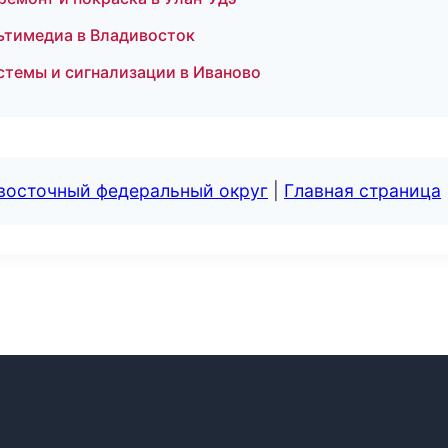
ультимедиа в Владивосток
истемы и сигнализации в Иваново
евосточный федеральный округ
|
Главная страница