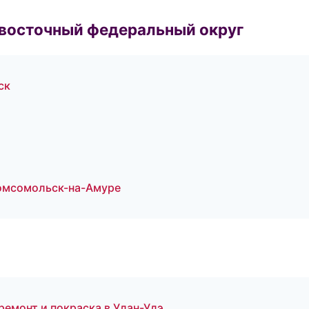
евосточный федеральный округ
ск
Комсомольск-на-Амуре
ремонт и покраска в Улан-Удэ