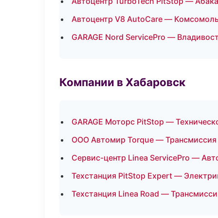
Автоцентр TurboTech PitStop — Абак
Автоцентр V8 AutoCare — Комсомол
GARAGE Nord ServicePro — Владивос
Компании в Хабаровск
GARAGE Моторс PitStop — Техническ
ООО Автомир Torque — Трансмиссия 
Сервис-центр Linea ServicePro — Ав
Техстанция PitStop Expert — Электри
Техстанция Linea Road — Трансмисси