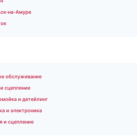
ан
ьск-на-Амуре
ток
ое обслуживание
и сцепление
томойка и детейлинг
ка и электроника
я и сцепление