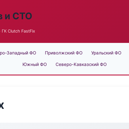
в и СТО
 ГК Clutch FastFix
ро-Западный ФО
Приволжский ФО
Уральский ФО
Южный ФО
Северо-Кавказский ФО
x