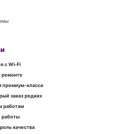
темы
ми
 с Wi‑Fi
и ремонте
м премиум-класса
рый заказ редких
м работам
е работы
роль качества