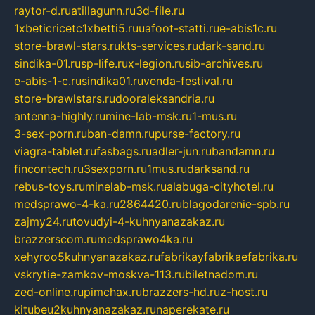
raytor-d.ru
atillagunn.ru
3d-file.ru
1xbeticricetc1xbetti5.ru
uafoot-statti.ru
e-abis1c.ru
store-brawl-stars.ru
kts-services.ru
dark-sand.ru
sindika-01.ru
sp-life.ru
x-legion.ru
sib-archives.ru
e-abis-1-c.ru
sindika01.ru
venda-festival.ru
store-brawlstars.ru
dooraleksandria.ru
antenna-highly.ru
mine-lab-msk.ru
1-mus.ru
3-sex-porn.ru
ban-damn.ru
purse-factory.ru
viagra-tablet.ru
fasbags.ru
adler-jun.ru
bandamn.ru
fincontech.ru
3sexporn.ru
1mus.ru
darksand.ru
rebus-toys.ru
minelab-msk.ru
alabuga-cityhotel.ru
medsprawo-4-ka.ru
2864420.ru
blagodarenie-spb.ru
zajmy24.ru
tovudyi-4-kuhnyanazakaz.ru
brazzerscom.ru
medsprawo4ka.ru
xehyroo5kuhnyanazakaz.ru
fabrikayfabrikaefabrika.ru
vskrytie-zamkov-moskva-113.ru
biletnadom.ru
zed-online.ru
pimchax.ru
brazzers-hd.ru
z-host.ru
kitubeu2kuhnyanazakaz.ru
naperekate.ru