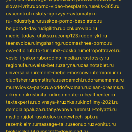
slovar-ivrit.ru
porno-video-besplatno.ru
seks-365.ru
ovucontrol.ru
sloty-igrovyye-avtomaty.ru
ru-industriya.ru
russkoe-porno-besplatno.ru
belgorod-day.ru
digilith.ru
pichkurovlab.ru
medic-today.ru
taksu.ru
comp123.ru
don-ykt.ru
teensvoice.ru
imgsharing.ru
domashnee-porno.ru
eva-elfie.ru
foto-tur.ru
biz-doska.ru
metropoltravel.ru
veslo-i-yakor.ru
borodino-media.ru
rostotsky.ru
regionufa.ru
weiss-bet.ru
zaryna.ru
casinotablet.ru
universalia.ru
remont-mebeli-moscow.ru
termomur.ru
clubfisher.ru
remstirufa.ru
erdamchi.ru
doramamama.ru
muraviovka-park.ru
worldofwoman.ru
clean-dreams.ru
arkrym.ru
kristinita.ru
dircomputer.ru
healthenter.ru
textexperts.ru
pivnaya-kruzhka.ru
kinofilmy-2021.ru
demolalapaluza.ru
tanyavanya.ru
remstir-tolyatti.ru
msdip.ru
jdol.ru
sokolovr.ru
newtech-spb.ru
rezemkleim.ru
massage-tai.ru
seonub.ru
zvonitut.ru
biolisichka24.ru
mncraft-download.ru