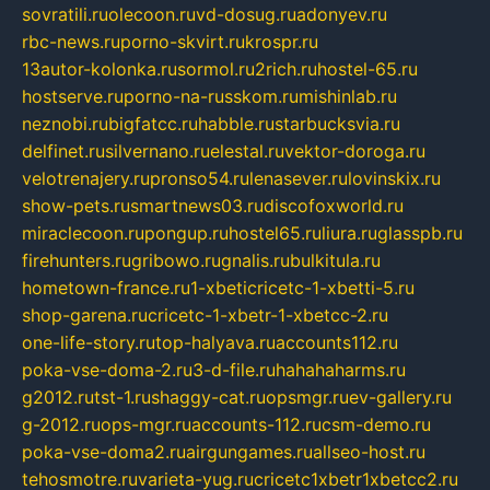
sovratili.ru
olecoon.ru
vd-dosug.ru
adonyev.ru
rbc-news.ru
porno-skvirt.ru
krospr.ru
13autor-kolonka.ru
sormol.ru
2rich.ru
hostel-65.ru
hostserve.ru
porno-na-russkom.ru
mishinlab.ru
neznobi.ru
bigfatcc.ru
habble.ru
starbucksvia.ru
delfinet.ru
silvernano.ru
elestal.ru
vektor-doroga.ru
velotrenajery.ru
pronso54.ru
lenasever.ru
lovinskix.ru
show-pets.ru
smartnews03.ru
discofoxworld.ru
miraclecoon.ru
pongup.ru
hostel65.ru
liura.ru
glasspb.ru
firehunters.ru
gribowo.ru
gnalis.ru
bulkitula.ru
hometown-france.ru
1-xbeticricetc-1-xbetti-5.ru
shop-garena.ru
cricetc-1-xbetr-1-xbetcc-2.ru
one-life-story.ru
top-halyava.ru
accounts112.ru
poka-vse-doma-2.ru
3-d-file.ru
hahahaharms.ru
g2012.ru
tst-1.ru
shaggy-cat.ru
opsmgr.ru
ev-gallery.ru
g-2012.ru
ops-mgr.ru
accounts-112.ru
csm-demo.ru
poka-vse-doma2.ru
airgungames.ru
allseo-host.ru
tehosmotre.ru
varieta-yug.ru
cricetc1xbetr1xbetcc2.ru