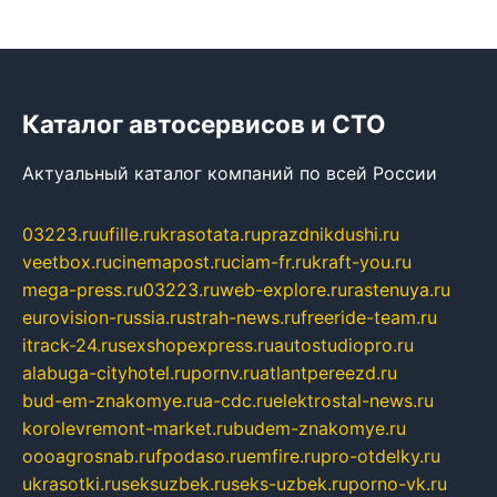
Каталог автосервисов и СТО
Актуальный каталог компаний по всей России
03223.ru
ufille.ru
krasotata.ru
prazdnikdushi.ru
veetbox.ru
cinemapost.ru
ciam-fr.ru
kraft-you.ru
mega-press.ru
03223.ru
web-explore.ru
rastenuya.ru
eurovision-russia.ru
strah-news.ru
freeride-team.ru
itrack-24.ru
sexshopexpress.ru
autostudiopro.ru
alabuga-cityhotel.ru
pornv.ru
atlantpereezd.ru
bud-em-znakomye.ru
a-cdc.ru
elektrostal-news.ru
korolevremont-market.ru
budem-znakomye.ru
oooagrosnab.ru
fpodaso.ru
emfire.ru
pro-otdelky.ru
ukrasotki.ru
seksuzbek.ru
seks-uzbek.ru
porno-vk.ru