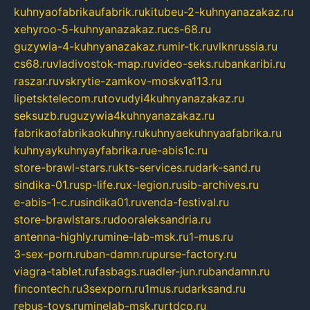
kuhnyaofabrikaufabrik.ru
kitubeu-2-kuhnyanazakaz.ru
xehyroo-5-kuhnyanazakaz.ru
cs-68.ru
guzywia-4-kuhnyanazakaz.ru
mir-tk.ru
vlknrussia.ru
cs68.ru
vladivostok-map.ru
video-seks.ru
bankaribi.ru
raszar.ru
vskrytie-zamkov-moskva113.ru
lipetsktelecom.ru
tovudyi4kuhnyanazakaz.ru
seksuzb.ru
guzywia4kuhnyanazakaz.ru
fabrikaofabrikaokuhny.ru
kuhnyaekuhnyaafabrika.ru
kuhnyaykuhnyayfabrika.ru
e-abis1c.ru
store-brawl-stars.ru
kts-services.ru
dark-sand.ru
sindika-01.ru
sp-life.ru
x-legion.ru
sib-archives.ru
e-abis-1-c.ru
sindika01.ru
venda-festival.ru
store-brawlstars.ru
dooraleksandria.ru
antenna-highly.ru
mine-lab-msk.ru
1-mus.ru
3-sex-porn.ru
ban-damn.ru
purse-factory.ru
viagra-tablet.ru
fasbags.ru
adler-jun.ru
bandamn.ru
fincontech.ru
3sexporn.ru
1mus.ru
darksand.ru
rebus-toys.ru
minelab-msk.ru
rtdco.ru