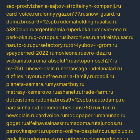
seo-prodvizhenie-sajtov-stroitelnyh-kompanij.ru
card-voice.ru
rulonnyygazon177.ru
snow-guard.ru
domizbrusa-9x12spb.ru
demaholding.ru
aalse.ru
a380club.ru
argentinamia.ru
perkoka.ru
movie-one.ru
perk-oka.ru
g-octopus.ru
sibarchives.ru
andreislyusar.ru
naruto-x.ru
pursefactory.ru
tor-lyubov-i-grom.ru
spayderhed-2022.ru
movieone.ru
evro-dez.ru
webamator.ru
ma-absolut1.ru
avtopomosch27.ru
nv-750.ru
news-plain.ru
nertansaga.ru
delanalad.ru
dizfiles.ru
youtubefree.ru
aria-family.ru
roadli.ru
planeta-samara.ru
mysmartbuy.ru
matrasy-kemerovo.ru
ashanet.ru
trade-farm.ru
dotcustoms.ru
domizbrusa9x12spb.ru
autodamp.ru
narasimha.ru
djcommodities.ru
nv750.ru
x-ton.ru
newsplain.ru
cardvoice.ru
modopaper.ru
manunae.ru
gbget.ru
alfeihavsalnassr.ru
madoma.ru
tajuncos.ru
petrovkasports.ru
porno-online-besplatno.ru
splclub.ru
york-life.ru
doroga-expo.ru
ribery.ru
cleanmedicine.ru