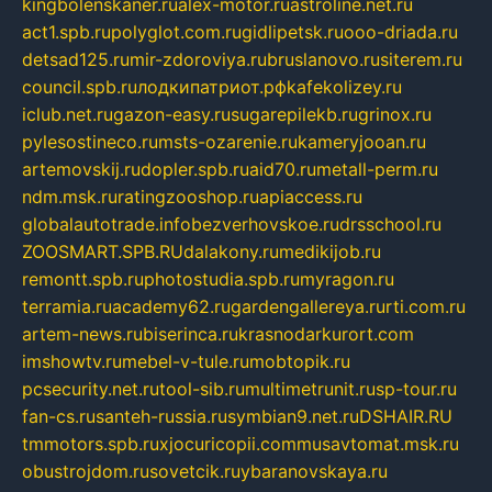
kingbolenskaner.ru
alex-motor.ru
astroline.net.ru
act1.spb.ru
polyglot.com.ru
gidlipetsk.ru
ooo-driada.ru
detsad125.ru
mir-zdoroviya.ru
bruslanovo.ru
siterem.ru
council.spb.ru
лодкипатриот.рф
kafekolizey.ru
iclub.net.ru
gazon-easy.ru
sugarepilekb.ru
grinox.ru
pylesostineco.ru
msts-ozarenie.ru
kameryjooan.ru
artemovskij.ru
dopler.spb.ru
aid70.ru
metall-perm.ru
ndm.msk.ru
ratingzooshop.ru
apiaccess.ru
globalautotrade.info
bezverhovskoe.ru
drsschool.ru
ZOOSMART.SPB.RU
dalakony.ru
medikijob.ru
remontt.spb.ru
photostudia.spb.ru
myragon.ru
terramia.ru
academy62.ru
gardengallereya.ru
rti.com.ru
artem-news.ru
biserinca.ru
krasnodarkurort.com
imshowtv.ru
mebel-v-tule.ru
mobtopik.ru
pcsecurity.net.ru
tool-sib.ru
multimetrunit.ru
sp-tour.ru
fan-cs.ru
santeh-russia.ru
symbian9.net.ru
DSHAIR.RU
tmmotors.spb.ru
xjocuricopii.com
musavtomat.msk.ru
obustrojdom.ru
sovetcik.ru
ybaranovskaya.ru