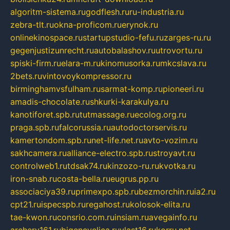
algoritm-sistema.ru
godflesh.ru
ru-industria.ru
zebra-tlt.ru
okna-proficom.ru
erynok.ru
onlinekinospace.ru
startupstudio-fefu.ru
zarges-ru.ru
gegenjustizunrecht.ru
autobalashov.ru
utrovortu.ru
spiski-firm.ru
elara-m.ru
kinomusorka.ru
mkcslava.ru
2bets.ru
vintovoykompressor.ru
birminghamvsfulham.ru
sarmat-komp.ru
pioneeri.ru
amadis-chocolate.ru
shkurki-karakulya.ru
kanotiforet.spb.ru
tutmassage.ru
ecolog.org.ru
praga.spb.ru
falcorussia.ru
autodoctorservis.ru
kamertondom.spb.ru
net-life.net.ru
avto-vozim.ru
sakhcamera.ru
alliance-electro.spb.ru
stroyavt.ru
controlweb1.ru
tdsak74.ru
kinzozo-ru.ru
kvotka.ru
iron-snab.ru
costa-bella.ru
eugrus.pp.ru
associaciya39.ru
primexpo.spb.ru
bezmorchin.ru
ia2.ru
cpt21.ru
ispecspb.ru
regahost.ru
kolosok-elita.ru
tae-kwon.ru
consrio.com.ru
insiam.ru
avegainfo.ru