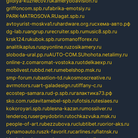
gildiya-kuznecov.ru
kameryboavision.ru
griffoncom.spb.ru
fabrika-emotsiy.ru
PARK-MATROSOVA.RU
agat.spb.ru
avtoyurist-moskva1.ru
hardware.org.ru
схема-авто.рф
dg-lab.ru
angrup.ru
recruiter.spb.ru
music8.spb.ru
krsk124.ru
kubok.spb.ru
romanofforex.ru
analitikaplus.ru
spyonline.ru
zosikamery.ru
sloboda-ural.pp.ru
AUTO-COM.SU
hohota.net
alimy.ru
online-z.com
aromat-vostoka.ru
otdelkaexp.ru
mobilvest.ru
bbd.net.ru
mebelshop.msk.ru
smp-forum.ru
bastion-td.ru
kosmoscreative.ru
avrmotors.ru
art-galadesign.ru
tiffany-c.ru
ecostep-samara.ru
d-p.spb.ru
галактика73.рф
sko.com.ru
davitamebel-spb.ru
fotsis.ru
tesiaes.ru
kokoroyari.spb.ru
blesna-kazan.ru
mossilver.ru
lenderoq.ru
sergeydobrin.ru
tochkazvuka.msk.ru
people-of-art.ru
bezzubova.ru
clubtibet.ru
orior-aks.ru
dynamoauto.ru
szk-favorit.ru
carlines.ru
flatnsk.ru