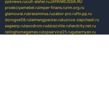
ppknews.ru
cult-alshei.ru
JAPANRUSSIA.RU
proekciyamebel.ru
imper-finans.ru
rim.org.ru
glamourai.ru
brassminus.ru
zabor-pro.ru
ftn.pp.ru
dorogoe58.ru
laimengpacker.ru
kuzova-zapchasti.ru
sageerp.ru
taxodrom.ru
dsrazvitie.ru
hardcity.net.ru
ratinghomegames.ru
topservice25.ru
gubernyan.ru
gtglasslined.ru
ii4.ru
tssport.spb.ru
andorra24.com
blackwallstreet.ru
oboimos.ru
optim-doors.com.ru
ikuch.ru
nycr.org.ru
npa21.ru
vremya-ch.spb.ru
desert000.ru
ivtorgi.ru
ifiori.ru
catalog-statei.ru
dcv.org.ru
spetsmaster174.ru
ipkameryhiseeu.ru
dum26.ru
ruspol.spb.ru
fr-opendp.ru
kam-solnyshko.ru
cheyenne-arapaho.ru
sevzapmetal.spb.ru
ted-lapidus.spb.ru
parasite-eliminator.ru
sigma-complete.ru
modernworld.ru
dama-moda.ru
eholot-group.ru
sk-nvkz.ru
DRONGOLD.RU
democratia2.ru
i-farmer.ru
mass-sport.org
jablonex.spb.ru
bookmess.ru
linkword.ru