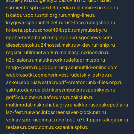
archery161.ru
bigencyclica.ru
vlast16.ru
korru.net
sarmiento.spb.su
extelopedia.ru
lammin-suo.spb.ru
iskatour.spb.ru
snpi.org.ru
running-line.ru
krygeva-spa.ru
chel.net.ru
rust-loco.ru
dugshop.ru
hl-beta.spb.ru
school494.spb.ru
mymubaby.ru
epoha-metalband.ru
ngr.spb.ru
rusgosnews.com
dieselvostok.ru
24hostel.msk.ru
w-dev.ru
f-ship.ru
regsmi.ru
filmnetwork.ru
malinasp.ru
kinosvin.ru
h2o-salon.ru
malutkayork.ru
deltaprim.spb.ru
tango-perm.ru
gooddir.ru
sgv.su
multiki-online.com
webkrasotki.com
cherinvest.ru
detskiy-ostrov.ru
ankou.spb.ru
alvesta1.ru
pdf-creator.ru
nix-files.org.ru
sakhatoday.ru
elektrikersymboler.ru
sputnikyes.ru
golf2club.msk.ru
aeforums.ru
zallclub.ru
multimodal.msk.ru
habaigry.ru
haikko.ru
sobakopedia.ru
isz-fest.ru
ewnc.info
screensaver-clock.net.ru
volnav.spb.ru
comnat.ru
npf.net.ru
7bit.pp.ru
kalugatur.ru
tesiaes.ru
card.com.ru
kazanka.spb.ru