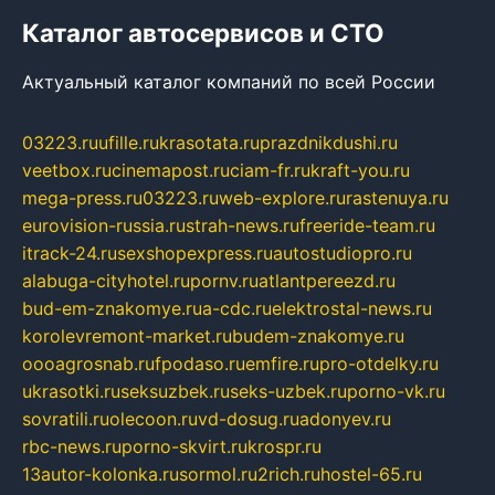
Каталог автосервисов и СТО
Актуальный каталог компаний по всей России
03223.ru
ufille.ru
krasotata.ru
prazdnikdushi.ru
veetbox.ru
cinemapost.ru
ciam-fr.ru
kraft-you.ru
mega-press.ru
03223.ru
web-explore.ru
rastenuya.ru
eurovision-russia.ru
strah-news.ru
freeride-team.ru
itrack-24.ru
sexshopexpress.ru
autostudiopro.ru
alabuga-cityhotel.ru
pornv.ru
atlantpereezd.ru
bud-em-znakomye.ru
a-cdc.ru
elektrostal-news.ru
korolevremont-market.ru
budem-znakomye.ru
oooagrosnab.ru
fpodaso.ru
emfire.ru
pro-otdelky.ru
ukrasotki.ru
seksuzbek.ru
seks-uzbek.ru
porno-vk.ru
sovratili.ru
olecoon.ru
vd-dosug.ru
adonyev.ru
rbc-news.ru
porno-skvirt.ru
krospr.ru
13autor-kolonka.ru
sormol.ru
2rich.ru
hostel-65.ru