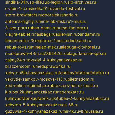
sindika-01.ru
sp-life.ru
x-legion.ru
sib-archives.ru
e-abis-1-c.ru
sindika01.ru
venda-festival.ru
store-brawlstars.ru
dooraleksandria.ru
antenna-highly.ru
mine-lab-msk.ru
1-mus.ru
3-sex-porn.ru
ban-damn.ru
purse-factory.ru
viagra-tablet.ru
fasbags.ru
adler-jun.ru
bandamn.ru
fincontech.ru
3sexporn.ru
1mus.ru
darksand.ru
rebus-toys.ru
minelab-msk.ru
alabuga-cityhotel.ru
medsprawo-4-ka.ru
2864420.ru
blagodarenie-spb.ru
zajmy24.ru
tovudyi-4-kuhnyanazakaz.ru
brazzerscom.ru
medsprawo4ka.ru
xehyroo5kuhnyanazakaz.ru
fabrikayfabrikaefabrika.ru
vskrytie-zamkov-moskva-113.ru
biletnadom.ru
zed-online.ru
pimchax.ru
brazzers-hd.ru
z-host.ru
kitubeu2kuhnyanazakaz.ru
naperekate.ru
kuhnyaofabrikaufabrik.ru
kitubeu-2-kuhnyanazakaz.ru
xehyroo-5-kuhnyanazakaz.ru
cs-68.ru
guzywia-4-kuhnyanazakaz.ru
mir-tk.ru
vlknrussia.ru