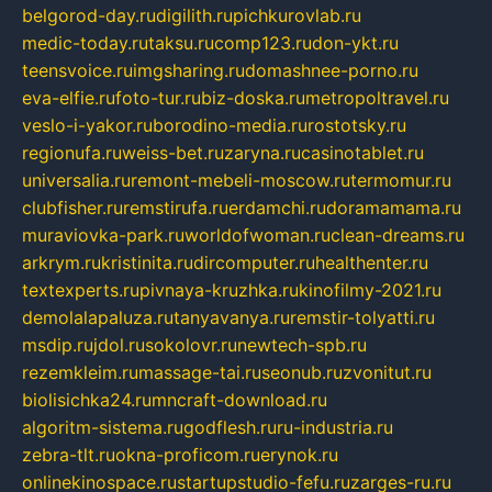
belgorod-day.ru
digilith.ru
pichkurovlab.ru
medic-today.ru
taksu.ru
comp123.ru
don-ykt.ru
teensvoice.ru
imgsharing.ru
domashnee-porno.ru
eva-elfie.ru
foto-tur.ru
biz-doska.ru
metropoltravel.ru
veslo-i-yakor.ru
borodino-media.ru
rostotsky.ru
regionufa.ru
weiss-bet.ru
zaryna.ru
casinotablet.ru
universalia.ru
remont-mebeli-moscow.ru
termomur.ru
clubfisher.ru
remstirufa.ru
erdamchi.ru
doramamama.ru
muraviovka-park.ru
worldofwoman.ru
clean-dreams.ru
arkrym.ru
kristinita.ru
dircomputer.ru
healthenter.ru
textexperts.ru
pivnaya-kruzhka.ru
kinofilmy-2021.ru
demolalapaluza.ru
tanyavanya.ru
remstir-tolyatti.ru
msdip.ru
jdol.ru
sokolovr.ru
newtech-spb.ru
rezemkleim.ru
massage-tai.ru
seonub.ru
zvonitut.ru
biolisichka24.ru
mncraft-download.ru
algoritm-sistema.ru
godflesh.ru
ru-industria.ru
zebra-tlt.ru
okna-proficom.ru
erynok.ru
onlinekinospace.ru
startupstudio-fefu.ru
zarges-ru.ru