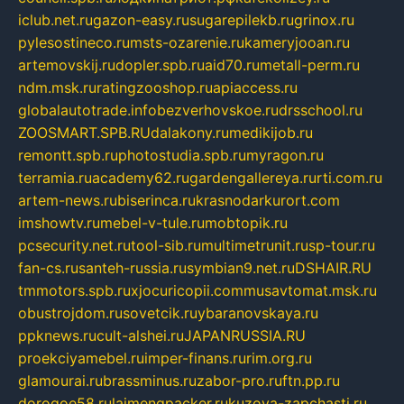
iclub.net.ru
gazon-easy.ru
sugarepilekb.ru
grinox.ru
pylesostineco.ru
msts-ozarenie.ru
kameryjooan.ru
artemovskij.ru
dopler.spb.ru
aid70.ru
metall-perm.ru
ndm.msk.ru
ratingzooshop.ru
apiaccess.ru
globalautotrade.info
bezverhovskoe.ru
drsschool.ru
ZOOSMART.SPB.RU
dalakony.ru
medikijob.ru
remontt.spb.ru
photostudia.spb.ru
myragon.ru
terramia.ru
academy62.ru
gardengallereya.ru
rti.com.ru
artem-news.ru
biserinca.ru
krasnodarkurort.com
imshowtv.ru
mebel-v-tule.ru
mobtopik.ru
pcsecurity.net.ru
tool-sib.ru
multimetrunit.ru
sp-tour.ru
fan-cs.ru
santeh-russia.ru
symbian9.net.ru
DSHAIR.RU
tmmotors.spb.ru
xjocuricopii.com
musavtomat.msk.ru
obustrojdom.ru
sovetcik.ru
ybaranovskaya.ru
ppknews.ru
cult-alshei.ru
JAPANRUSSIA.RU
proekciyamebel.ru
imper-finans.ru
rim.org.ru
glamourai.ru
brassminus.ru
zabor-pro.ru
ftn.pp.ru
dorogoe58.ru
laimengpacker.ru
kuzova-zapchasti.ru