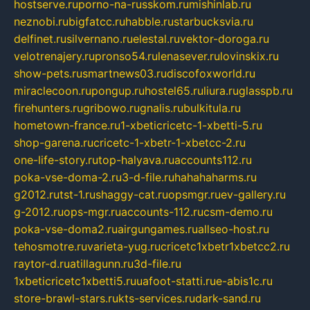
hostserve.ru
porno-na-russkom.ru
mishinlab.ru
neznobi.ru
bigfatcc.ru
habble.ru
starbucksvia.ru
delfinet.ru
silvernano.ru
elestal.ru
vektor-doroga.ru
velotrenajery.ru
pronso54.ru
lenasever.ru
lovinskix.ru
show-pets.ru
smartnews03.ru
discofoxworld.ru
miraclecoon.ru
pongup.ru
hostel65.ru
liura.ru
glasspb.ru
firehunters.ru
gribowo.ru
gnalis.ru
bulkitula.ru
hometown-france.ru
1-xbeticricetc-1-xbetti-5.ru
shop-garena.ru
cricetc-1-xbetr-1-xbetcc-2.ru
one-life-story.ru
top-halyava.ru
accounts112.ru
poka-vse-doma-2.ru
3-d-file.ru
hahahaharms.ru
g2012.ru
tst-1.ru
shaggy-cat.ru
opsmgr.ru
ev-gallery.ru
g-2012.ru
ops-mgr.ru
accounts-112.ru
csm-demo.ru
poka-vse-doma2.ru
airgungames.ru
allseo-host.ru
tehosmotre.ru
varieta-yug.ru
cricetc1xbetr1xbetcc2.ru
raytor-d.ru
atillagunn.ru
3d-file.ru
1xbeticricetc1xbetti5.ru
uafoot-statti.ru
e-abis1c.ru
store-brawl-stars.ru
kts-services.ru
dark-sand.ru