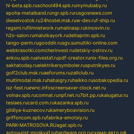
hl-beta.spb.ru
school494.spb.ru
mymubaby.ru
epoha-metalband.ru
ngr.spb.ru
rusgosnews.com
dieselvostok.ru
24hostel.msk.ru
w-dev.ru
f-ship.ru
regsmi.ru
filmnetwork.ru
malinasp.ru
kinosvin.ru
h2o-salon.ru
malutkayork.ru
deltaprim.spb.ru
tango-perm.ru
gooddir.ru
sgv.su
multiki-online.com
webkrasotki.com
cherinvest.ru
detskiy-ostrov.ru
ankou.spb.ru
alvesta1.ru
pdf-creator.ru
nix-files.org.ru
sakhatoday.ru
elektrikersymboler.ru
sputnikyes.ru
golf2club.msk.ru
aeforums.ru
zallclub.ru
multimodal.msk.ru
habaigry.ru
haikko.ru
sobakopedia.ru
isz-fest.ru
ewnc.info
screensaver-clock.net.ru
volnav.spb.ru
comnat.ru
npf.net.ru
7bit.pp.ru
kalugatur.ru
tesiaes.ru
card.com.ru
kazanka.spb.ru
gildiya-kuznecov.ru
kameryboavision.ru
griffoncom.spb.ru
fabrika-emotsiy.ru
PARK-MATROSOVA.RU
agat.spb.ru
avtoyurist-moskva1.ru
hardware.org.ru
схема-авто.рф