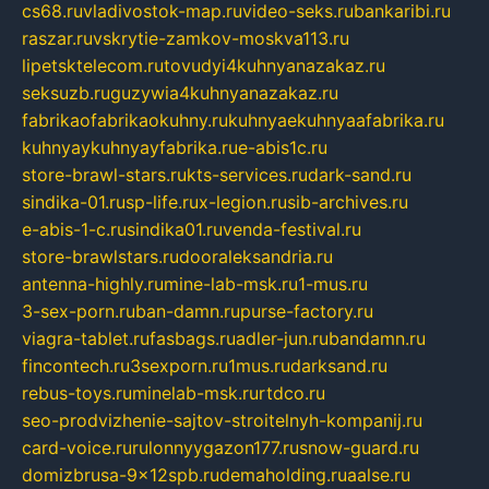
cs68.ru
vladivostok-map.ru
video-seks.ru
bankaribi.ru
raszar.ru
vskrytie-zamkov-moskva113.ru
lipetsktelecom.ru
tovudyi4kuhnyanazakaz.ru
seksuzb.ru
guzywia4kuhnyanazakaz.ru
fabrikaofabrikaokuhny.ru
kuhnyaekuhnyaafabrika.ru
kuhnyaykuhnyayfabrika.ru
e-abis1c.ru
store-brawl-stars.ru
kts-services.ru
dark-sand.ru
sindika-01.ru
sp-life.ru
x-legion.ru
sib-archives.ru
e-abis-1-c.ru
sindika01.ru
venda-festival.ru
store-brawlstars.ru
dooraleksandria.ru
antenna-highly.ru
mine-lab-msk.ru
1-mus.ru
3-sex-porn.ru
ban-damn.ru
purse-factory.ru
viagra-tablet.ru
fasbags.ru
adler-jun.ru
bandamn.ru
fincontech.ru
3sexporn.ru
1mus.ru
darksand.ru
rebus-toys.ru
minelab-msk.ru
rtdco.ru
seo-prodvizhenie-sajtov-stroitelnyh-kompanij.ru
card-voice.ru
rulonnyygazon177.ru
snow-guard.ru
domizbrusa-9x12spb.ru
demaholding.ru
aalse.ru