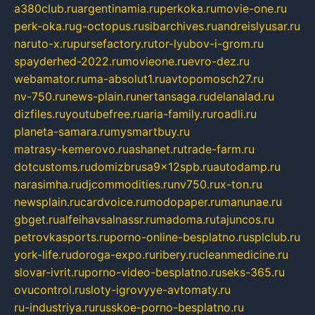
a380club.ru
argentinamia.ru
perkoka.ru
movie-one.ru
perk-oka.ru
g-octopus.ru
sibarchives.ru
andreislyusar.ru
naruto-x.ru
pursefactory.ru
tor-lyubov-i-grom.ru
spayderhed-2022.ru
movieone.ru
evro-dez.ru
webamator.ru
ma-absolut1.ru
avtopomosch27.ru
nv-750.ru
news-plain.ru
nertansaga.ru
delanalad.ru
dizfiles.ru
youtubefree.ru
aria-family.ru
roadli.ru
planeta-samara.ru
mysmartbuy.ru
matrasy-kemerovo.ru
ashanet.ru
trade-farm.ru
dotcustoms.ru
domizbrusa9x12spb.ru
autodamp.ru
narasimha.ru
djcommodities.ru
nv750.ru
x-ton.ru
newsplain.ru
cardvoice.ru
modopaper.ru
manunae.ru
gbget.ru
alfeihavsalnassr.ru
madoma.ru
tajuncos.ru
petrovkasports.ru
porno-online-besplatno.ru
splclub.ru
york-life.ru
doroga-expo.ru
ribery.ru
cleanmedicine.ru
slovar-ivrit.ru
porno-video-besplatno.ru
seks-365.ru
ovucontrol.ru
sloty-igrovyye-avtomaty.ru
ru-industriya.ru
russkoe-porno-besplatno.ru