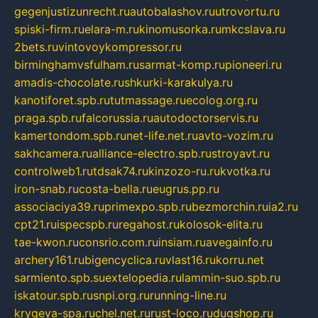
gegenjustizunrecht.ru
autobalashov.ru
utrovortu.ru
spiski-firm.ru
elara-m.ru
kinomusorka.ru
mkcslava.ru
2bets.ru
vintovoykompressor.ru
birminghamvsfulham.ru
sarmat-komp.ru
pioneeri.ru
amadis-chocolate.ru
shkurki-karakulya.ru
kanotiforet.spb.ru
tutmassage.ru
ecolog.org.ru
praga.spb.ru
falcorussia.ru
autodoctorservis.ru
kamertondom.spb.ru
net-life.net.ru
avto-vozim.ru
sakhcamera.ru
alliance-electro.spb.ru
stroyavt.ru
controlweb1.ru
tdsak74.ru
kinzozo-ru.ru
kvotka.ru
iron-snab.ru
costa-bella.ru
eugrus.pp.ru
associaciya39.ru
primexpo.spb.ru
bezmorchin.ru
ia2.ru
cpt21.ru
ispecspb.ru
regahost.ru
kolosok-elita.ru
tae-kwon.ru
consrio.com.ru
insiam.ru
avegainfo.ru
archery161.ru
bigencyclica.ru
vlast16.ru
korru.net
sarmiento.spb.su
extelopedia.ru
lammin-suo.spb.ru
iskatour.spb.ru
snpi.org.ru
running-line.ru
krygeva-spa.ru
chel.net.ru
rust-loco.ru
dugshop.ru