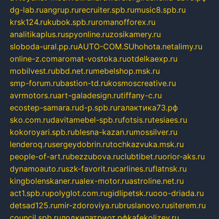
dg-lab.ru
angrup.ru
recruiter.spb.ru
music8.spb.ru
krsk124.ru
kubok.spb.ru
romanofforex.ru
analitikaplus.ru
spyonline.ru
zosikamery.ru
sloboda-ural.pp.ru
AUTO-COM.SU
hohota.net
alimy.ru
online-z.com
aromat-vostoka.ru
otdelkaexp.ru
mobilvest.ru
bbd.net.ru
mebelshop.msk.ru
smp-forum.ru
bastion-td.ru
kosmoscreative.ru
avrmotors.ru
art-galadesign.ru
tiffany-c.ru
ecostep-samara.ru
d-p.spb.ru
галактика73.рф
sko.com.ru
davitamebel-spb.ru
fotsis.ru
tesiaes.ru
kokoroyari.spb.ru
blesna-kazan.ru
mossilver.ru
lenderoq.ru
sergeydobrin.ru
tochkazvuka.msk.ru
people-of-art.ru
bezzubova.ru
clubtibet.ru
orior-aks.ru
dynamoauto.ru
szk-favorit.ru
carlines.ru
flatnsk.ru
kingbolenskaner.ru
alex-motor.ru
astroline.net.ru
act1.spb.ru
polyglot.com.ru
gidlipetsk.ru
ooo-driada.ru
detsad125.ru
mir-zdoroviya.ru
bruslanovo.ru
siterem.ru
council.spb.ru
лодкипатриот.рф
kafekolizey.ru