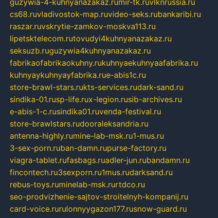
guzywia-4-kuhnyanazakaz.ru
mir-tk.ru
vlknrussia.ru
cs68.ru
vladivostok-map.ru
video-seks.ru
bankaribi.ru
raszar.ru
vskrytie-zamkov-moskva113.ru
lipetsktelecom.ru
tovudyi4kuhnyanazakaz.ru
seksuzb.ru
guzywia4kuhnyanazakaz.ru
fabrikaofabrikaokuhny.ru
kuhnyaekuhnyaafabrika.ru
kuhnyaykuhnyayfabrika.ru
e-abis1c.ru
store-brawl-stars.ru
kts-services.ru
dark-sand.ru
sindika-01.ru
sp-life.ru
x-legion.ru
sib-archives.ru
e-abis-1-c.ru
sindika01.ru
venda-festival.ru
store-brawlstars.ru
dooraleksandria.ru
antenna-highly.ru
mine-lab-msk.ru
1-mus.ru
3-sex-porn.ru
ban-damn.ru
purse-factory.ru
viagra-tablet.ru
fasbags.ru
adler-jun.ru
bandamn.ru
fincontech.ru
3sexporn.ru
1mus.ru
darksand.ru
rebus-toys.ru
minelab-msk.ru
rtdco.ru
seo-prodvizhenie-sajtov-stroitelnyh-kompanij.ru
card-voice.ru
rulonnyygazon177.ru
snow-guard.ru