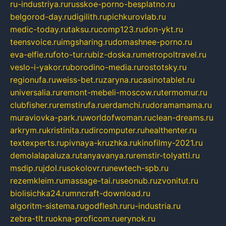
ru-industriya.ru
russkoe-porno-besplatno.ru
belgorod-day.ru
digilith.ru
pichkurovlab.ru
medic-today.ru
taksu.ru
comp123.ru
don-ykt.ru
teensvoice.ru
imgsharing.ru
domashnee-porno.ru
eva-elfie.ru
foto-tur.ru
biz-doska.ru
metropoltravel.ru
veslo-i-yakor.ru
borodino-media.ru
rostotsky.ru
regionufa.ru
weiss-bet.ru
zaryna.ru
casinotablet.ru
universalia.ru
remont-mebeli-moscow.ru
termomur.ru
clubfisher.ru
remstirufa.ru
erdamchi.ru
doramamama.ru
muraviovka-park.ru
worldofwoman.ru
clean-dreams.ru
arkrym.ru
kristinita.ru
dircomputer.ru
healthenter.ru
textexperts.ru
pivnaya-kruzhka.ru
kinofilmy-2021.ru
demolalapaluza.ru
tanyavanya.ru
remstir-tolyatti.ru
msdip.ru
jdol.ru
sokolovr.ru
newtech-spb.ru
rezemkleim.ru
massage-tai.ru
seonub.ru
zvonitut.ru
biolisichka24.ru
mncraft-download.ru
algoritm-sistema.ru
godflesh.ru
ru-industria.ru
zebra-tlt.ru
okna-proficom.ru
erynok.ru