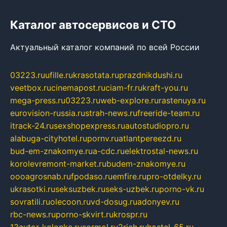
Каталог автосервисов и СТО
Актуальный каталог компаний по всей России
03223.ru
ufille.ru
krasotata.ru
prazdnikdushi.ru
veetbox.ru
cinemapost.ru
ciam-fr.ru
kraft-you.ru
mega-press.ru
03223.ru
web-explore.ru
rastenuya.ru
eurovision-russia.ru
strah-news.ru
freeride-team.ru
itrack-24.ru
sexshopexpress.ru
autostudiopro.ru
alabuga-cityhotel.ru
pornv.ru
atlantpereezd.ru
bud-em-znakomye.ru
a-cdc.ru
elektrostal-news.ru
korolevremont-market.ru
budem-znakomye.ru
oooagrosnab.ru
fpodaso.ru
emfire.ru
pro-otdelky.ru
ukrasotki.ru
seksuzbek.ru
seks-uzbek.ru
porno-vk.ru
sovratili.ru
olecoon.ru
vd-dosug.ru
adonyev.ru
rbc-news.ru
porno-skvirt.ru
krospr.ru