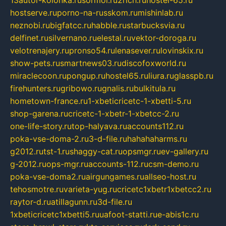
13autor-kolonka.ru
sormol.ru
2rich.ru
hostel-65.ru
hostserve.ru
porno-na-russkom.ru
mishinlab.ru
neznobi.ru
bigfatcc.ru
habble.ru
starbucksvia.ru
delfinet.ru
silvernano.ru
elestal.ru
vektor-doroga.ru
velotrenajery.ru
pronso54.ru
lenasever.ru
lovinskix.ru
show-pets.ru
smartnews03.ru
discofoxworld.ru
miraclecoon.ru
pongup.ru
hostel65.ru
liura.ru
glasspb.ru
firehunters.ru
gribowo.ru
gnalis.ru
bulkitula.ru
hometown-france.ru
1-xbeticricetc-1-xbetti-5.ru
shop-garena.ru
cricetc-1-xbetr-1-xbetcc-2.ru
one-life-story.ru
top-halyava.ru
accounts112.ru
poka-vse-doma-2.ru
3-d-file.ru
hahahaharms.ru
g2012.ru
tst-1.ru
shaggy-cat.ru
opsmgr.ru
ev-gallery.ru
g-2012.ru
ops-mgr.ru
accounts-112.ru
csm-demo.ru
poka-vse-doma2.ru
airgungames.ru
allseo-host.ru
tehosmotre.ru
varieta-yug.ru
cricetc1xbetr1xbetcc2.ru
raytor-d.ru
atillagunn.ru
3d-file.ru
1xbeticricetc1xbetti5.ru
uafoot-statti.ru
e-abis1c.ru