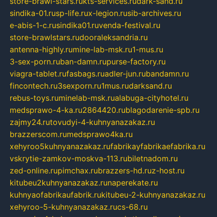
store-brawl-stars.ru
kts-services.ru
dark-sand.ru
sindika-01.ru
sp-life.ru
x-legion.ru
sib-archives.ru
e-abis-1-c.ru
sindika01.ru
venda-festival.ru
store-brawlstars.ru
dooraleksandria.ru
antenna-highly.ru
mine-lab-msk.ru
1-mus.ru
3-sex-porn.ru
ban-damn.ru
purse-factory.ru
viagra-tablet.ru
fasbags.ru
adler-jun.ru
bandamn.ru
fincontech.ru
3sexporn.ru
1mus.ru
darksand.ru
rebus-toys.ru
minelab-msk.ru
alabuga-cityhotel.ru
medsprawo-4-ka.ru
2864420.ru
blagodarenie-spb.ru
zajmy24.ru
tovudyi-4-kuhnyanazakaz.ru
brazzerscom.ru
medsprawo4ka.ru
xehyroo5kuhnyanazakaz.ru
fabrikayfabrikaefabrika.ru
vskrytie-zamkov-moskva-113.ru
biletnadom.ru
zed-online.ru
pimchax.ru
brazzers-hd.ru
z-host.ru
kitubeu2kuhnyanazakaz.ru
naperekate.ru
kuhnyaofabrikaufabrik.ru
kitubeu-2-kuhnyanazakaz.ru
xehyroo-5-kuhnyanazakaz.ru
cs-68.ru