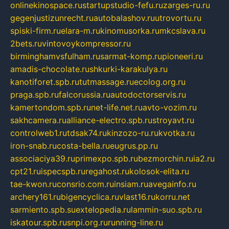
onlinekinospace.ru
startupstudio-fefu.ru
zarges-ru.ru
gegenjustizunrecht.ru
autobalashov.ru
utrovortu.ru
spiski-firm.ru
elara-m.ru
kinomusorka.ru
mkcslava.ru
2bets.ru
vintovoykompressor.ru
birminghamvsfulham.ru
sarmat-komp.ru
pioneeri.ru
amadis-chocolate.ru
shkurki-karakulya.ru
kanotiforet.spb.ru
tutmassage.ru
ecolog.org.ru
praga.spb.ru
falcorussia.ru
autodoctorservis.ru
kamertondom.spb.ru
net-life.net.ru
avto-vozim.ru
sakhcamera.ru
alliance-electro.spb.ru
stroyavt.ru
controlweb1.ru
tdsak74.ru
kinzozo-ru.ru
kvotka.ru
iron-snab.ru
costa-bella.ru
eugrus.pp.ru
associaciya39.ru
primexpo.spb.ru
bezmorchin.ru
ia2.ru
cpt21.ru
ispecspb.ru
regahost.ru
kolosok-elita.ru
tae-kwon.ru
consrio.com.ru
insiam.ru
avegainfo.ru
archery161.ru
bigencyclica.ru
vlast16.ru
korru.net
sarmiento.spb.su
extelopedia.ru
lammin-suo.spb.ru
iskatour.spb.ru
snpi.org.ru
running-line.ru