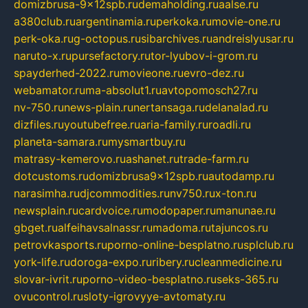
domizbrusa-9x12spb.ru
demaholding.ru
aalse.ru
a380club.ru
argentinamia.ru
perkoka.ru
movie-one.ru
perk-oka.ru
g-octopus.ru
sibarchives.ru
andreislyusar.ru
naruto-x.ru
pursefactory.ru
tor-lyubov-i-grom.ru
spayderhed-2022.ru
movieone.ru
evro-dez.ru
webamator.ru
ma-absolut1.ru
avtopomosch27.ru
nv-750.ru
news-plain.ru
nertansaga.ru
delanalad.ru
dizfiles.ru
youtubefree.ru
aria-family.ru
roadli.ru
planeta-samara.ru
mysmartbuy.ru
matrasy-kemerovo.ru
ashanet.ru
trade-farm.ru
dotcustoms.ru
domizbrusa9x12spb.ru
autodamp.ru
narasimha.ru
djcommodities.ru
nv750.ru
x-ton.ru
newsplain.ru
cardvoice.ru
modopaper.ru
manunae.ru
gbget.ru
alfeihavsalnassr.ru
madoma.ru
tajuncos.ru
petrovkasports.ru
porno-online-besplatno.ru
splclub.ru
york-life.ru
doroga-expo.ru
ribery.ru
cleanmedicine.ru
slovar-ivrit.ru
porno-video-besplatno.ru
seks-365.ru
ovucontrol.ru
sloty-igrovyye-avtomaty.ru