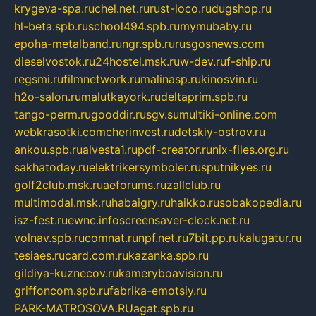
krygeva-spa.ru
chel.net.ru
rust-loco.ru
dugshop.ru
hl-beta.spb.ru
school494.spb.ru
mymubaby.ru
epoha-metalband.ru
ngr.spb.ru
rusgosnews.com
dieselvostok.ru
24hostel.msk.ru
w-dev.ru
f-ship.ru
regsmi.ru
filmnetwork.ru
malinasp.ru
kinosvin.ru
h2o-salon.ru
malutkayork.ru
deltaprim.spb.ru
tango-perm.ru
gooddir.ru
sgv.su
multiki-online.com
webkrasotki.com
cherinvest.ru
detskiy-ostrov.ru
ankou.spb.ru
alvesta1.ru
pdf-creator.ru
nix-files.org.ru
sakhatoday.ru
elektrikersymboler.ru
sputnikyes.ru
golf2club.msk.ru
aeforums.ru
zallclub.ru
multimodal.msk.ru
habaigry.ru
haikko.ru
sobakopedia.ru
isz-fest.ru
ewnc.info
screensaver-clock.net.ru
volnav.spb.ru
comnat.ru
npf.net.ru
7bit.pp.ru
kalugatur.ru
tesiaes.ru
card.com.ru
kazanka.spb.ru
gildiya-kuznecov.ru
kameryboavision.ru
griffoncom.spb.ru
fabrika-emotsiy.ru
PARK-MATROSOVA.RU
agat.spb.ru