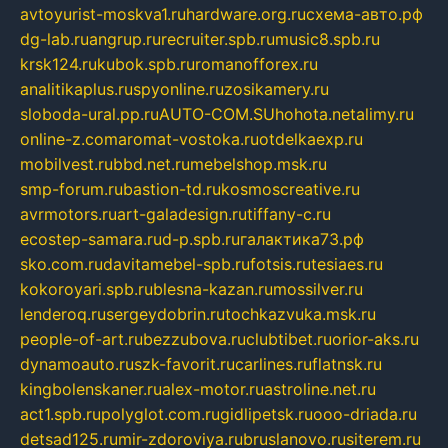
avtoyurist-moskva1.ru
hardware.org.ru
схема-авто.рф
dg-lab.ru
angrup.ru
recruiter.spb.ru
music8.spb.ru
krsk124.ru
kubok.spb.ru
romanofforex.ru
analitikaplus.ru
spyonline.ru
zosikamery.ru
sloboda-ural.pp.ru
AUTO-COM.SU
hohota.net
alimy.ru
online-z.com
aromat-vostoka.ru
otdelkaexp.ru
mobilvest.ru
bbd.net.ru
mebelshop.msk.ru
smp-forum.ru
bastion-td.ru
kosmoscreative.ru
avrmotors.ru
art-galadesign.ru
tiffany-c.ru
ecostep-samara.ru
d-p.spb.ru
галактика73.рф
sko.com.ru
davitamebel-spb.ru
fotsis.ru
tesiaes.ru
kokoroyari.spb.ru
blesna-kazan.ru
mossilver.ru
lenderoq.ru
sergeydobrin.ru
tochkazvuka.msk.ru
people-of-art.ru
bezzubova.ru
clubtibet.ru
orior-aks.ru
dynamoauto.ru
szk-favorit.ru
carlines.ru
flatnsk.ru
kingbolenskaner.ru
alex-motor.ru
astroline.net.ru
act1.spb.ru
polyglot.com.ru
gidlipetsk.ru
ooo-driada.ru
detsad125.ru
mir-zdoroviya.ru
bruslanovo.ru
siterem.ru