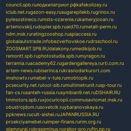
council.spb.ru
лодкипатриот.рф
kafekolizey.ru
iclub.net.ru
gazon-easy.ru
sugarepilekb.ru
grinox.ru
pylesostineco.ru
msts-ozarenie.ru
kameryjooan.ru
artemovskij.ru
dopler.spb.ru
aid70.ru
metall-perm.ru
ndm.msk.ru
ratingzooshop.ru
apiaccess.ru
globalautotrade.info
bezverhovskoe.ru
drsschool.ru
ZOOSMART.SPB.RU
dalakony.ru
medikijob.ru
remontt.spb.ru
photostudia.spb.ru
myragon.ru
terramia.ru
academy62.ru
gardengallereya.ru
rti.com.ru
artem-news.ru
biserinca.ru
krasnodarkurort.com
imshowtv.ru
mebel-v-tule.ru
mobtopik.ru
pcsecurity.net.ru
tool-sib.ru
multimetrunit.ru
sp-tour.ru
fan-cs.ru
santeh-russia.ru
symbian9.net.ru
DSHAIR.RU
tmmotors.spb.ru
xjocuricopii.com
musavtomat.msk.ru
obustrojdom.ru
sovetcik.ru
ybaranovskaya.ru
ppknews.ru
cult-alshei.ru
JAPANRUSSIA.RU
proekciyamebel.ru
imper-finans.ru
rim.org.ru
glamourai.ru
brassminus.ru
zabor-pro.ru
ftn.pp.ru