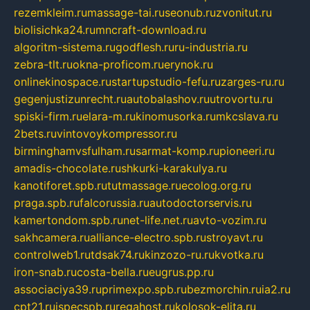
rezemkleim.ru
massage-tai.ru
seonub.ru
zvonitut.ru
biolisichka24.ru
mncraft-download.ru
algoritm-sistema.ru
godflesh.ru
ru-industria.ru
zebra-tlt.ru
okna-proficom.ru
erynok.ru
onlinekinospace.ru
startupstudio-fefu.ru
zarges-ru.ru
gegenjustizunrecht.ru
autobalashov.ru
utrovortu.ru
spiski-firm.ru
elara-m.ru
kinomusorka.ru
mkcslava.ru
2bets.ru
vintovoykompressor.ru
birminghamvsfulham.ru
sarmat-komp.ru
pioneeri.ru
amadis-chocolate.ru
shkurki-karakulya.ru
kanotiforet.spb.ru
tutmassage.ru
ecolog.org.ru
praga.spb.ru
falcorussia.ru
autodoctorservis.ru
kamertondom.spb.ru
net-life.net.ru
avto-vozim.ru
sakhcamera.ru
alliance-electro.spb.ru
stroyavt.ru
controlweb1.ru
tdsak74.ru
kinzozo-ru.ru
kvotka.ru
iron-snab.ru
costa-bella.ru
eugrus.pp.ru
associaciya39.ru
primexpo.spb.ru
bezmorchin.ru
ia2.ru
cpt21.ru
ispecspb.ru
regahost.ru
kolosok-elita.ru