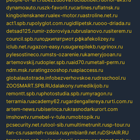
dynamoauto.ru
szk-favorit.ru
carlines.ru
flatnsk.ru
kingbolenskaner.ru
alex-motor.ru
astroline.net.ru
act1.spb.ru
polyglot.com.ru
gidlipetsk.ru
ooo-driada.ru
detsad125.ru
mir-zdoroviya.ru
bruslanovo.ru
siterem.ru
council.spb.ru
лодкипатриот.рф
kafekolizey.ru
iclub.net.ru
gazon-easy.ru
sugarepilekb.ru
grinox.ru
pylesostineco.ru
msts-ozarenie.ru
kameryjooan.ru
artemovskij.ru
dopler.spb.ru
aid70.ru
metall-perm.ru
ndm.msk.ru
ratingzooshop.ru
apiaccess.ru
globalautotrade.info
bezverhovskoe.ru
drsschool.ru
ZOOSMART.SPB.RU
dalakony.ru
medikijob.ru
remontt.spb.ru
photostudia.spb.ru
myragon.ru
terramia.ru
academy62.ru
gardengallereya.ru
rti.com.ru
artem-news.ru
biserinca.ru
krasnodarkurort.com
imshowtv.ru
mebel-v-tule.ru
mobtopik.ru
pcsecurity.net.ru
tool-sib.ru
multimetrunit.ru
sp-tour.ru
fan-cs.ru
santeh-russia.ru
symbian9.net.ru
DSHAIR.RU