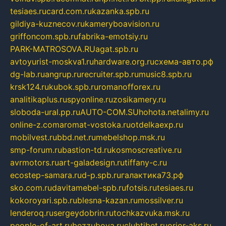
tesiaes.ru
card.com.ru
kazanka.spb.ru
gildiya-kuznecov.ru
kameryboavision.ru
griffoncom.spb.ru
fabrika-emotsiy.ru
PARK-MATROSOVA.RU
agat.spb.ru
avtoyurist-moskva1.ru
hardware.org.ru
схема-авто.рф
dg-lab.ru
angrup.ru
recruiter.spb.ru
music8.spb.ru
krsk124.ru
kubok.spb.ru
romanofforex.ru
analitikaplus.ru
spyonline.ru
zosikamery.ru
sloboda-ural.pp.ru
AUTO-COM.SU
hohota.net
alimy.ru
online-z.com
aromat-vostoka.ru
otdelkaexp.ru
mobilvest.ru
bbd.net.ru
mebelshop.msk.ru
smp-forum.ru
bastion-td.ru
kosmoscreative.ru
avrmotors.ru
art-galadesign.ru
tiffany-c.ru
ecostep-samara.ru
d-p.spb.ru
галактика73.рф
sko.com.ru
davitamebel-spb.ru
fotsis.ru
tesiaes.ru
kokoroyari.spb.ru
blesna-kazan.ru
mossilver.ru
lenderoq.ru
sergeydobrin.ru
tochkazvuka.msk.ru
people-of-art.ru
bezzubova.ru
clubtibet.ru
orior-aks.ru