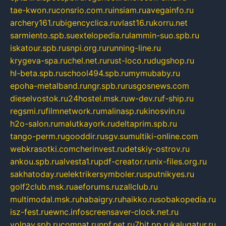
tae-kwon.ru
consrio.com.ru
insiam.ru
avegainfo.ru
archery161.ru
bigencyclica.ru
vlast16.ru
korru.net
sarmiento.spb.su
extelopedia.ru
lammin-suo.spb.ru
iskatour.spb.ru
snpi.org.ru
running-line.ru
krygeva-spa.ru
chel.net.ru
rust-loco.ru
dugshop.ru
hl-beta.spb.ru
school494.spb.ru
mymubaby.ru
epoha-metalband.ru
ngr.spb.ru
rusgosnews.com
dieselvostok.ru
24hostel.msk.ru
w-dev.ru
f-ship.ru
regsmi.ru
filmnetwork.ru
malinasp.ru
kinosvin.ru
h2o-salon.ru
malutkayork.ru
deltaprim.spb.ru
tango-perm.ru
gooddir.ru
sgv.su
multiki-online.com
webkrasotki.com
cherinvest.ru
detskiy-ostrov.ru
ankou.spb.ru
alvesta1.ru
pdf-creator.ru
nix-files.org.ru
sakhatoday.ru
elektrikersymboler.ru
sputnikyes.ru
golf2club.msk.ru
aeforums.ru
zallclub.ru
multimodal.msk.ru
habaigry.ru
haikko.ru
sobakopedia.ru
isz-fest.ru
ewnc.info
screensaver-clock.net.ru
volnav.spb.ru
comnat.ru
npf.net.ru
7bit.pp.ru
kalugatur.ru