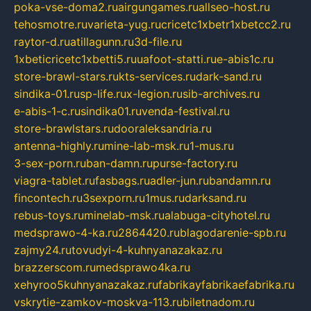
poka-vse-doma2.ru
airgungames.ru
allseo-host.ru
tehosmotre.ru
varieta-yug.ru
cricetc1xbetr1xbetcc2.ru
raytor-d.ru
atillagunn.ru
3d-file.ru
1xbeticricetc1xbetti5.ru
uafoot-statti.ru
e-abis1c.ru
store-brawl-stars.ru
kts-services.ru
dark-sand.ru
sindika-01.ru
sp-life.ru
x-legion.ru
sib-archives.ru
e-abis-1-c.ru
sindika01.ru
venda-festival.ru
store-brawlstars.ru
dooraleksandria.ru
antenna-highly.ru
mine-lab-msk.ru
1-mus.ru
3-sex-porn.ru
ban-damn.ru
purse-factory.ru
viagra-tablet.ru
fasbags.ru
adler-jun.ru
bandamn.ru
fincontech.ru
3sexporn.ru
1mus.ru
darksand.ru
rebus-toys.ru
minelab-msk.ru
alabuga-cityhotel.ru
medsprawo-4-ka.ru
2864420.ru
blagodarenie-spb.ru
zajmy24.ru
tovudyi-4-kuhnyanazakaz.ru
brazzerscom.ru
medsprawo4ka.ru
xehyroo5kuhnyanazakaz.ru
fabrikayfabrikaefabrika.ru
vskrytie-zamkov-moskva-113.ru
biletnadom.ru