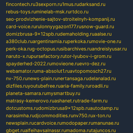
fincontech.ru
3sexporn.ru
1mus.ru
darksand.ru
rebus-toys.ru
minelab-msk.ru
rtdco.ru
seo-prodvizhenie-sajtov-stroitelnyh-kompanij.ru
card-voice.ru
rulonnyygazon177.ru
snow-guard.ru
domizbrusa-9x12spb.ru
demaholding.ru
aalse.ru
a380club.ru
argentinamia.ru
perkoka.ru
movie-one.ru
perk-oka.ru
g-octopus.ru
sibarchives.ru
andreislyusar.ru
naruto-x.ru
pursefactory.ru
tor-lyubov-i-grom.ru
spayderhed-2022.ru
movieone.ru
evro-dez.ru
webamator.ru
ma-absolut1.ru
avtopomosch27.ru
nv-750.ru
news-plain.ru
nertansaga.ru
delanalad.ru
dizfiles.ru
youtubefree.ru
aria-family.ru
roadli.ru
planeta-samara.ru
mysmartbuy.ru
matrasy-kemerovo.ru
ashanet.ru
trade-farm.ru
dotcustoms.ru
domizbrusa9x12spb.ru
autodamp.ru
narasimha.ru
djcommodities.ru
nv750.ru
x-ton.ru
newsplain.ru
cardvoice.ru
modopaper.ru
manunae.ru
gbget.ru
alfeihavsalnassr.ru
madoma.ru
tajuncos.ru