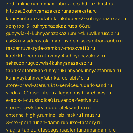
zed-online.ru
pimchax.ru
brazzers-hd.ru
z-host.ru
kitubeu2kuhnyanazakaz.ru
naperekate.ru
kuhnyaofabrikaufabrik.ru
kitubeu-2-kuhnyanazakaz.ru
xehyroo-5-kuhnyanazakaz.ru
cs-68.ru
guzywia-4-kuhnyanazakaz.ru
mir-tk.ru
vlknrussia.ru
cs68.ru
vladivostok-map.ru
video-seks.ru
bankaribi.ru
raszar.ru
vskrytie-zamkov-moskva113.ru
lipetsktelecom.ru
tovudyi4kuhnyanazakaz.ru
seksuzb.ru
guzywia4kuhnyanazakaz.ru
fabrikaofabrikaokuhny.ru
kuhnyaekuhnyaafabrika.ru
kuhnyaykuhnyayfabrika.ru
e-abis1c.ru
store-brawl-stars.ru
kts-services.ru
dark-sand.ru
sindika-01.ru
sp-life.ru
x-legion.ru
sib-archives.ru
e-abis-1-c.ru
sindika01.ru
venda-festival.ru
store-brawlstars.ru
dooraleksandria.ru
antenna-highly.ru
mine-lab-msk.ru
1-mus.ru
3-sex-porn.ru
ban-damn.ru
purse-factory.ru
viagra-tablet.ru
fasbags.ru
adler-jun.ru
bandamn.ru