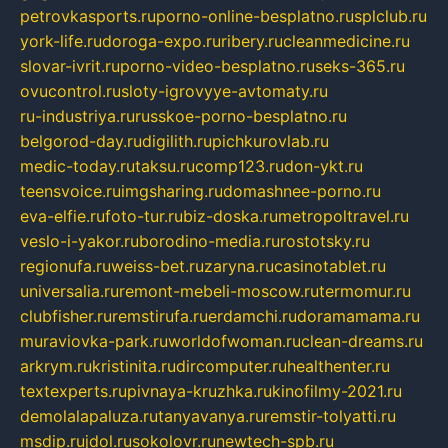
petrovkasports.ru
porno-online-besplatno.ru
splclub.ru
york-life.ru
doroga-expo.ru
ribery.ru
cleanmedicine.ru
slovar-ivrit.ru
porno-video-besplatno.ru
seks-365.ru
ovucontrol.ru
sloty-igrovyye-avtomaty.ru
ru-industriya.ru
russkoe-porno-besplatno.ru
belgorod-day.ru
digilith.ru
pichkurovlab.ru
medic-today.ru
taksu.ru
comp123.ru
don-ykt.ru
teensvoice.ru
imgsharing.ru
domashnee-porno.ru
eva-elfie.ru
foto-tur.ru
biz-doska.ru
metropoltravel.ru
veslo-i-yakor.ru
borodino-media.ru
rostotsky.ru
regionufa.ru
weiss-bet.ru
zaryna.ru
casinotablet.ru
universalia.ru
remont-mebeli-moscow.ru
termomur.ru
clubfisher.ru
remstirufa.ru
erdamchi.ru
doramamama.ru
muraviovka-park.ru
worldofwoman.ru
clean-dreams.ru
arkrym.ru
kristinita.ru
dircomputer.ru
healthenter.ru
textexperts.ru
pivnaya-kruzhka.ru
kinofilmy-2021.ru
demolalapaluza.ru
tanyavanya.ru
remstir-tolyatti.ru
msdip.ru
jdol.ru
sokolovr.ru
newtech-spb.ru