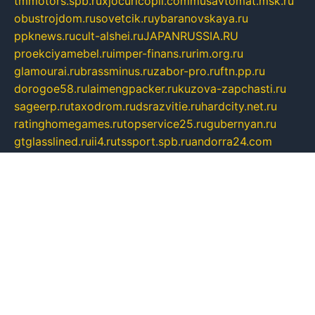
tmmotors.spb.ru
xjocuricopii.com
musavtomat.msk.ru
obustrojdom.ru
sovetcik.ru
ybaranovskaya.ru
ppknews.ru
cult-alshei.ru
JAPANRUSSIA.RU
proekciyamebel.ru
imper-finans.ru
rim.org.ru
glamourai.ru
brassminus.ru
zabor-pro.ru
ftn.pp.ru
dorogoe58.ru
laimengpacker.ru
kuzova-zapchasti.ru
sageerp.ru
taxodrom.ru
dsrazvitie.ru
hardcity.net.ru
ratinghomegames.ru
topservice25.ru
gubernyan.ru
gtglasslined.ru
ii4.ru
tssport.spb.ru
andorra24.com
blackwallstreet.ru
oboimos.ru
optim-doors.com.ru
ikuch.ru
nycr.org.ru
npa21.ru
vremya-ch.spb.ru
desert000.ru
ivtorgi.ru
ifiori.ru
catalog-statei.ru
dcv.org.ru
spetsmaster174.ru
ipkameryhiseeu.ru
dum26.ru
ruspol.spb.ru
fr-opendp.ru
kam-solnyshko.ru
cheyenne-arapaho.ru
sevzapmetal.spb.ru
ted-lapidus.spb.ru
parasite-eliminator.ru
sigma-complete.ru
modernworld.ru
dama-moda.ru
eholot-group.ru
sk-nvkz.ru
DRONGOLD.RU