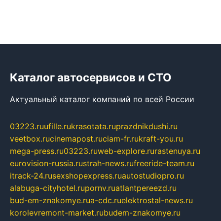
Каталог автосервисов и СТО
Актуальный каталог компаний по всей России
03223.ru
ufille.ru
krasotata.ru
prazdnikdushi.ru
veetbox.ru
cinemapost.ru
ciam-fr.ru
kraft-you.ru
mega-press.ru
03223.ru
web-explore.ru
rastenuya.ru
eurovision-russia.ru
strah-news.ru
freeride-team.ru
itrack-24.ru
sexshopexpress.ru
autostudiopro.ru
alabuga-cityhotel.ru
pornv.ru
atlantpereezd.ru
bud-em-znakomye.ru
a-cdc.ru
elektrostal-news.ru
korolevremont-market.ru
budem-znakomye.ru