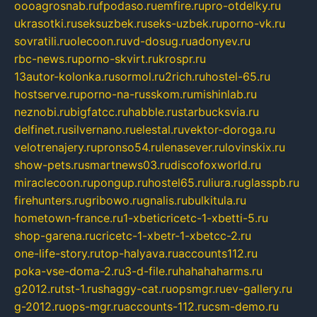
oooagrosnab.ru
fpodaso.ru
emfire.ru
pro-otdelky.ru
ukrasotki.ru
seksuzbek.ru
seks-uzbek.ru
porno-vk.ru
sovratili.ru
olecoon.ru
vd-dosug.ru
adonyev.ru
rbc-news.ru
porno-skvirt.ru
krospr.ru
13autor-kolonka.ru
sormol.ru
2rich.ru
hostel-65.ru
hostserve.ru
porno-na-russkom.ru
mishinlab.ru
neznobi.ru
bigfatcc.ru
habble.ru
starbucksvia.ru
delfinet.ru
silvernano.ru
elestal.ru
vektor-doroga.ru
velotrenajery.ru
pronso54.ru
lenasever.ru
lovinskix.ru
show-pets.ru
smartnews03.ru
discofoxworld.ru
miraclecoon.ru
pongup.ru
hostel65.ru
liura.ru
glasspb.ru
firehunters.ru
gribowo.ru
gnalis.ru
bulkitula.ru
hometown-france.ru
1-xbeticricetc-1-xbetti-5.ru
shop-garena.ru
cricetc-1-xbetr-1-xbetcc-2.ru
one-life-story.ru
top-halyava.ru
accounts112.ru
poka-vse-doma-2.ru
3-d-file.ru
hahahaharms.ru
g2012.ru
tst-1.ru
shaggy-cat.ru
opsmgr.ru
ev-gallery.ru
g-2012.ru
ops-mgr.ru
accounts-112.ru
csm-demo.ru