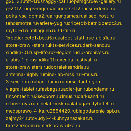
g2012.ru
tst-1.ru
shaggy-cat.ru
opsmgr.ru
ev-gallery.ru
g-2012.ru
ops-mgr.ru
accounts-112.ru
csm-demo.ru
poka-vse-doma2.ru
airgungames.ru
allseo-host.ru
tehosmotre.ru
varieta-yug.ru
cricetc1xbetr1xbetcc2.ru
raytor-d.ru
atillagunn.ru
3d-file.ru
1xbeticricetc1xbetti5.ru
uafoot-statti.ru
e-abis1c.ru
store-brawl-stars.ru
kts-services.ru
dark-sand.ru
sindika-01.ru
sp-life.ru
x-legion.ru
sib-archives.ru
e-abis-1-c.ru
sindika01.ru
venda-festival.ru
store-brawlstars.ru
dooraleksandria.ru
antenna-highly.ru
mine-lab-msk.ru
1-mus.ru
3-sex-porn.ru
ban-damn.ru
purse-factory.ru
viagra-tablet.ru
fasbags.ru
adler-jun.ru
bandamn.ru
fincontech.ru
3sexporn.ru
1mus.ru
darksand.ru
rebus-toys.ru
minelab-msk.ru
alabuga-cityhotel.ru
medsprawo-4-ka.ru
2864420.ru
blagodarenie-spb.ru
zajmy24.ru
tovudyi-4-kuhnyanazakaz.ru
brazzerscom.ru
medsprawo4ka.ru