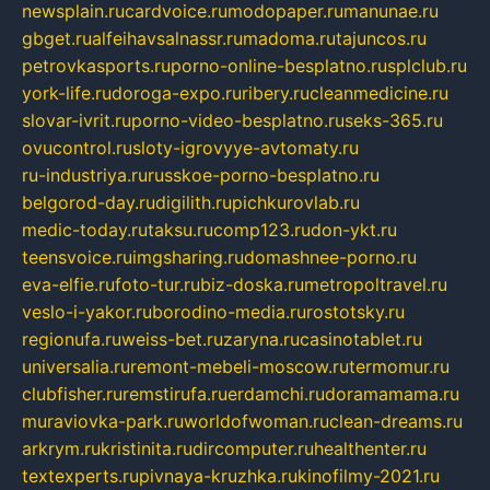
newsplain.ru
cardvoice.ru
modopaper.ru
manunae.ru
gbget.ru
alfeihavsalnassr.ru
madoma.ru
tajuncos.ru
petrovkasports.ru
porno-online-besplatno.ru
splclub.ru
york-life.ru
doroga-expo.ru
ribery.ru
cleanmedicine.ru
slovar-ivrit.ru
porno-video-besplatno.ru
seks-365.ru
ovucontrol.ru
sloty-igrovyye-avtomaty.ru
ru-industriya.ru
russkoe-porno-besplatno.ru
belgorod-day.ru
digilith.ru
pichkurovlab.ru
medic-today.ru
taksu.ru
comp123.ru
don-ykt.ru
teensvoice.ru
imgsharing.ru
domashnee-porno.ru
eva-elfie.ru
foto-tur.ru
biz-doska.ru
metropoltravel.ru
veslo-i-yakor.ru
borodino-media.ru
rostotsky.ru
regionufa.ru
weiss-bet.ru
zaryna.ru
casinotablet.ru
universalia.ru
remont-mebeli-moscow.ru
termomur.ru
clubfisher.ru
remstirufa.ru
erdamchi.ru
doramamama.ru
muraviovka-park.ru
worldofwoman.ru
clean-dreams.ru
arkrym.ru
kristinita.ru
dircomputer.ru
healthenter.ru
textexperts.ru
pivnaya-kruzhka.ru
kinofilmy-2021.ru