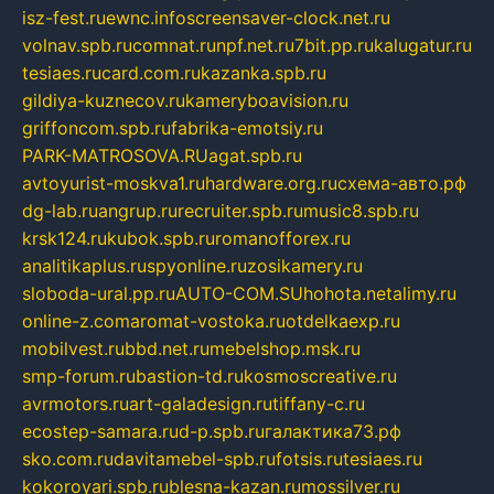
isz-fest.ru
ewnc.info
screensaver-clock.net.ru
volnav.spb.ru
comnat.ru
npf.net.ru
7bit.pp.ru
kalugatur.ru
tesiaes.ru
card.com.ru
kazanka.spb.ru
gildiya-kuznecov.ru
kameryboavision.ru
griffoncom.spb.ru
fabrika-emotsiy.ru
PARK-MATROSOVA.RU
agat.spb.ru
avtoyurist-moskva1.ru
hardware.org.ru
схема-авто.рф
dg-lab.ru
angrup.ru
recruiter.spb.ru
music8.spb.ru
krsk124.ru
kubok.spb.ru
romanofforex.ru
analitikaplus.ru
spyonline.ru
zosikamery.ru
sloboda-ural.pp.ru
AUTO-COM.SU
hohota.net
alimy.ru
online-z.com
aromat-vostoka.ru
otdelkaexp.ru
mobilvest.ru
bbd.net.ru
mebelshop.msk.ru
smp-forum.ru
bastion-td.ru
kosmoscreative.ru
avrmotors.ru
art-galadesign.ru
tiffany-c.ru
ecostep-samara.ru
d-p.spb.ru
галактика73.рф
sko.com.ru
davitamebel-spb.ru
fotsis.ru
tesiaes.ru
kokoroyari.spb.ru
blesna-kazan.ru
mossilver.ru