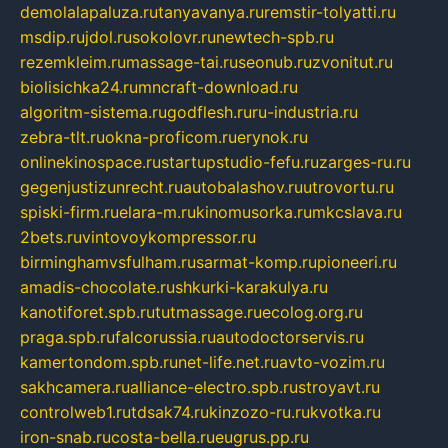
demolalapaluza.ru
tanyavanya.ru
remstir-tolyatti.ru
msdip.ru
jdol.ru
sokolovr.ru
newtech-spb.ru
rezemkleim.ru
massage-tai.ru
seonub.ru
zvonitut.ru
biolisichka24.ru
mncraft-download.ru
algoritm-sistema.ru
godflesh.ru
ru-industria.ru
zebra-tlt.ru
okna-proficom.ru
erynok.ru
onlinekinospace.ru
startupstudio-fefu.ru
zarges-ru.ru
gegenjustizunrecht.ru
autobalashov.ru
utrovortu.ru
spiski-firm.ru
elara-m.ru
kinomusorka.ru
mkcslava.ru
2bets.ru
vintovoykompressor.ru
birminghamvsfulham.ru
sarmat-komp.ru
pioneeri.ru
amadis-chocolate.ru
shkurki-karakulya.ru
kanotiforet.spb.ru
tutmassage.ru
ecolog.org.ru
praga.spb.ru
falcorussia.ru
autodoctorservis.ru
kamertondom.spb.ru
net-life.net.ru
avto-vozim.ru
sakhcamera.ru
alliance-electro.spb.ru
stroyavt.ru
controlweb1.ru
tdsak74.ru
kinzozo-ru.ru
kvotka.ru
iron-snab.ru
costa-bella.ru
eugrus.pp.ru