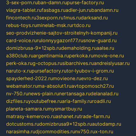
3-sex-porn.ru
ban-damn.ru
purse-factory.ru
viagra-tablet.ru
fasbags.ru
adler-jun.ru
bandamn.ru
fincontech.ru
3sexporn.ru
1mus.ru
darksand.ru
rebus-toys.ru
minelab-msk.ru
rtdco.ru
seo-prodvizhenie-sajtov-stroitelnyh-kompanij.ru
card-voice.ru
rulonnyygazon177.ru
snow-guard.ru
domizbrusa-9x12spb.ru
demaholding.ru
aalse.ru
a380club.ru
argentinamia.ru
perkoka.ru
movie-one.ru
perk-oka.ru
g-octopus.ru
sibarchives.ru
andreislyusar.ru
naruto-x.ru
pursefactory.ru
tor-lyubov-i-grom.ru
spayderhed-2022.ru
movieone.ru
evro-dez.ru
webamator.ru
ma-absolut1.ru
avtopomosch27.ru
nv-750.ru
news-plain.ru
nertansaga.ru
delanalad.ru
dizfiles.ru
youtubefree.ru
aria-family.ru
roadli.ru
planeta-samara.ru
mysmartbuy.ru
matrasy-kemerovo.ru
ashanet.ru
trade-farm.ru
dotcustoms.ru
domizbrusa9x12spb.ru
autodamp.ru
narasimha.ru
djcommodities.ru
nv750.ru
x-ton.ru