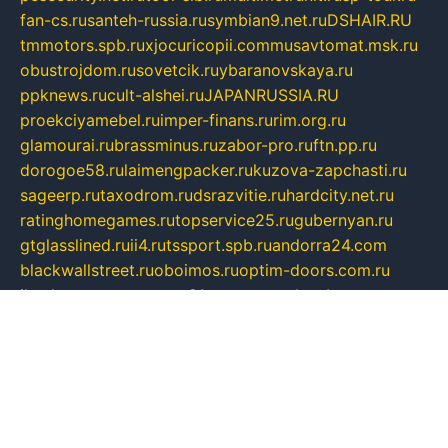
fan-cs.ru
santeh-russia.ru
symbian9.net.ru
DSHAIR.RU
tmmotors.spb.ru
xjocuricopii.com
musavtomat.msk.ru
obustrojdom.ru
sovetcik.ru
ybaranovskaya.ru
ppknews.ru
cult-alshei.ru
JAPANRUSSIA.RU
proekciyamebel.ru
imper-finans.ru
rim.org.ru
glamourai.ru
brassminus.ru
zabor-pro.ru
ftn.pp.ru
dorogoe58.ru
laimengpacker.ru
kuzova-zapchasti.ru
sageerp.ru
taxodrom.ru
dsrazvitie.ru
hardcity.net.ru
ratinghomegames.ru
topservice25.ru
gubernyan.ru
gtglasslined.ru
ii4.ru
tssport.spb.ru
andorra24.com
blackwallstreet.ru
oboimos.ru
optim-doors.com.ru
ikuch.ru
nycr.org.ru
npa21.ru
vremya-ch.spb.ru
desert000.ru
ivtorgi.ru
ifiori.ru
catalog-statei.ru
dcv.org.ru
spetsmaster174.ru
ipkameryhiseeu.ru
dum26.ru
ruspol.spb.ru
fr-opendp.ru
kam-solnyshko.ru
cheyenne-arapaho.ru
sevzapmetal.spb.ru
ted-lapidus.spb.ru
parasite-eliminator.ru
sigma-complete.ru
modernworld.ru
dama-moda.ru