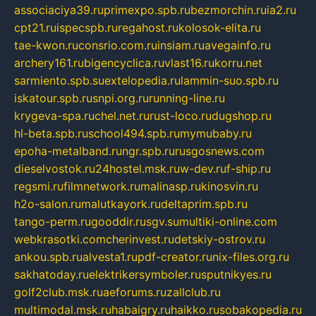
associaciya39.ru
primexpo.spb.ru
bezmorchin.ru
ia2.ru
cpt21.ru
ispecspb.ru
regahost.ru
kolosok-elita.ru
tae-kwon.ru
consrio.com.ru
insiam.ru
avegainfo.ru
archery161.ru
bigencyclica.ru
vlast16.ru
korru.net
sarmiento.spb.su
extelopedia.ru
lammin-suo.spb.ru
iskatour.spb.ru
snpi.org.ru
running-line.ru
krygeva-spa.ru
chel.net.ru
rust-loco.ru
dugshop.ru
hl-beta.spb.ru
school494.spb.ru
mymubaby.ru
epoha-metalband.ru
ngr.spb.ru
rusgosnews.com
dieselvostok.ru
24hostel.msk.ru
w-dev.ru
f-ship.ru
regsmi.ru
filmnetwork.ru
malinasp.ru
kinosvin.ru
h2o-salon.ru
malutkayork.ru
deltaprim.spb.ru
tango-perm.ru
gooddir.ru
sgv.su
multiki-online.com
webkrasotki.com
cherinvest.ru
detskiy-ostrov.ru
ankou.spb.ru
alvesta1.ru
pdf-creator.ru
nix-files.org.ru
sakhatoday.ru
elektrikersymboler.ru
sputnikyes.ru
golf2club.msk.ru
aeforums.ru
zallclub.ru
multimodal.msk.ru
habaigry.ru
haikko.ru
sobakopedia.ru