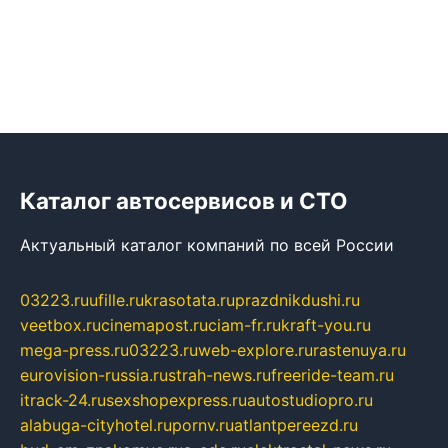
Каталог автосервисов и СТО
Актуальный каталог компаний по всей России
03223.ru
ufille.ru
krasotata.ru
prazdnikdushi.ru
veetbox.ru
cinemapost.ru
ciam-fr.ru
kraft-you.ru
mega-press.ru
03223.ru
web-explore.ru
rastenuya.ru
eurovision-russia.ru
strah-news.ru
freeride-team.ru
itrack-24.ru
sexshopexpress.ru
autostudiopro.ru
alabuga-cityhotel.ru
pornv.ru
atlantpereezd.ru