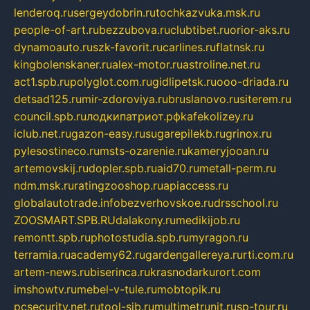
lenderoq.ru
sergeydobrin.ru
tochkazvuka.msk.ru
people-of-art.ru
bezzubova.ru
clubtibet.ru
orior-aks.ru
dynamoauto.ru
szk-favorit.ru
carlines.ru
flatnsk.ru
kingbolenskaner.ru
alex-motor.ru
astroline.net.ru
act1.spb.ru
polyglot.com.ru
gidlipetsk.ru
ooo-driada.ru
detsad125.ru
mir-zdoroviya.ru
bruslanovo.ru
siterem.ru
council.spb.ru
лодкипатриот.рф
kafekolizey.ru
iclub.net.ru
gazon-easy.ru
sugarepilekb.ru
grinox.ru
pylesostineco.ru
msts-ozarenie.ru
kameryjooan.ru
artemovskij.ru
dopler.spb.ru
aid70.ru
metall-perm.ru
ndm.msk.ru
ratingzooshop.ru
apiaccess.ru
globalautotrade.info
bezverhovskoe.ru
drsschool.ru
ZOOSMART.SPB.RU
dalakony.ru
medikijob.ru
remontt.spb.ru
photostudia.spb.ru
myragon.ru
terramia.ru
academy62.ru
gardengallereya.ru
rti.com.ru
artem-news.ru
biserinca.ru
krasnodarkurort.com
imshowtv.ru
mebel-v-tule.ru
mobtopik.ru
pcsecurity.net.ru
tool-sib.ru
multimetrunit.ru
sp-tour.ru