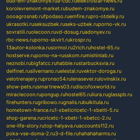
bud-em-znakomye.ru
a-cdc.ru
elektrostal-news.ru
korolevremont-market.ru
budem-znakomye.ru
oooagrosnab.ru
fpodaso.ru
emfire.ru
pro-otdelky.ru
ukrasotki.ru
seksuzbek.ru
seks-uzbek.ru
porno-vk.ru
sovratili.ru
olecoon.ru
vd-dosug.ru
adonyev.ru
rbc-news.ru
porno-skvirt.ru
krospr.ru
13autor-kolonka.ru
sormol.ru
2rich.ru
hostel-65.ru
hostserve.ru
porno-na-russkom.ru
mishinlab.ru
neznobi.ru
bigfatcc.ru
habble.ru
starbucksvia.ru
delfinet.ru
silvernano.ru
elestal.ru
vektor-doroga.ru
velotrenajery.ru
pronso54.ru
lenasever.ru
lovinskix.ru
show-pets.ru
smartnews03.ru
discofoxworld.ru
miraclecoon.ru
pongup.ru
hostel65.ru
liura.ru
glasspb.ru
firehunters.ru
gribowo.ru
gnalis.ru
bulkitula.ru
hometown-france.ru
1-xbeticricetc-1-xbetti-5.ru
shop-garena.ru
cricetc-1-xbetr-1-xbetcc-2.ru
one-life-story.ru
top-halyava.ru
accounts112.ru
poka-vse-doma-2.ru
3-d-file.ru
hahahaharms.ru