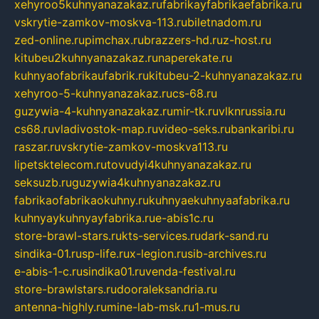
xehyroo5kuhnyanazakaz.ru
fabrikayfabrikaefabrika.ru
vskrytie-zamkov-moskva-113.ru
biletnadom.ru
zed-online.ru
pimchax.ru
brazzers-hd.ru
z-host.ru
kitubeu2kuhnyanazakaz.ru
naperekate.ru
kuhnyaofabrikaufabrik.ru
kitubeu-2-kuhnyanazakaz.ru
xehyroo-5-kuhnyanazakaz.ru
cs-68.ru
guzywia-4-kuhnyanazakaz.ru
mir-tk.ru
vlknrussia.ru
cs68.ru
vladivostok-map.ru
video-seks.ru
bankaribi.ru
raszar.ru
vskrytie-zamkov-moskva113.ru
lipetsktelecom.ru
tovudyi4kuhnyanazakaz.ru
seksuzb.ru
guzywia4kuhnyanazakaz.ru
fabrikaofabrikaokuhny.ru
kuhnyaekuhnyaafabrika.ru
kuhnyaykuhnyayfabrika.ru
e-abis1c.ru
store-brawl-stars.ru
kts-services.ru
dark-sand.ru
sindika-01.ru
sp-life.ru
x-legion.ru
sib-archives.ru
e-abis-1-c.ru
sindika01.ru
venda-festival.ru
store-brawlstars.ru
dooraleksandria.ru
antenna-highly.ru
mine-lab-msk.ru
1-mus.ru